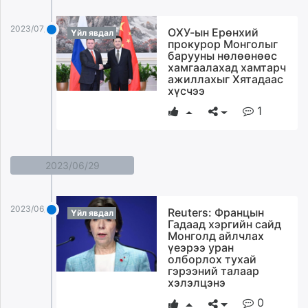
2023/07/17
ОХУ-ын Ерөнхий
Үйл явдал
прокурор Монголыг
барууны нөлөөнөөс
хамгаалахад хамтарч
ажиллахыг Хятадаас
хүсчээ
1
2023/06/29
2023/06/29
Reuters: Францын
Үйл явдал
Гадаад хэргийн сайд
Монголд айлчлах
үеэрээ уран
олборлох тухай
гэрээний талаар
хэлэлцэнэ
0