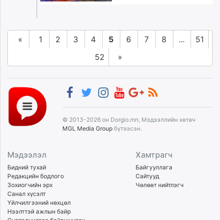
«
1
2
3
4
5
6
7
8
...
51
52
»
© 2013-2026 он Dorgio.mn, Мэдээллийн хөтөч
MGL Media Group
бүтээсэн.
Мэдээлэл
Хамтрагч
Бидний тухай
Байгууллага
Редакцийн бодлого
Сайтууд
Зохиогчийн эрх
Чөлөөт нийтлэгч
Санал хүсэлт
Үйлчилгээний нөхцөл
Нээлттэй ажлын байр