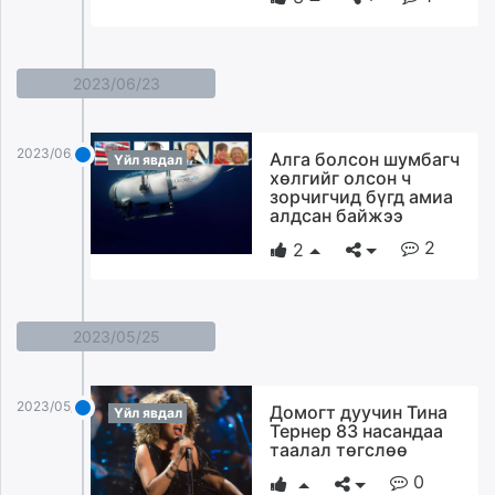
2023/06/23
2023/06/23
Алга болсон шумбагч
Үйл явдал
хөлгийг олсон ч
зорчигчид бүгд амиа
алдсан байжээ
2
2
2023/05/25
2023/05/25
Домогт дуучин Тина
Үйл явдал
Тернер 83 насандаа
таалал төгслөө
0