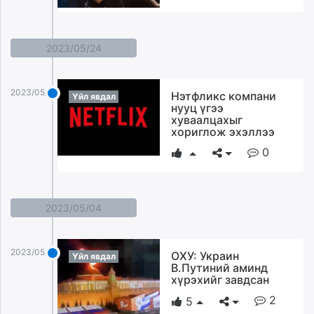
2023/05/24
2023/05/24
Нэтфликс компани
Үйл явдал
нууц үгээ
хуваалцахыг
хориглож эхэллээ
0
2023/05/04
2023/05/04
ОХУ: Украин
Үйл явдал
В.Путиний аминд
хүрэхийг завдсан
2
5