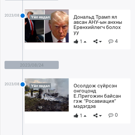
2023/08/25
Дональд Трамп ял
Үйл явдал
авсан АНУ-ын анхны
Ерөнхийлөгч болох
уу
4
1
2023/08/24
2023/08/24
Осолдож сүйрсэн
Үйл явдал
онгоцонд
Е.Пригожин байсан
гэж “Росавиация”
мэдэгдэв
0
1