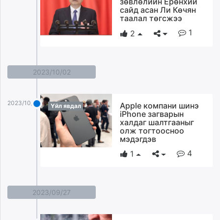
зөвлөлийн Ерөнхий
ikon.mn
сайд асан Ли Көчян
таалал төгсжээ
mnb.mn
1
Livetv.mn
2
Eguur.mn
24tsag.mn
shuud.mn
2023/10/02
eagle.mn
ergelt.mn
2023/10/02
Apple компани шинэ
zarig.mn
Үйл явдал
iPhone загварын
today.mn
халдаг шалтгааныг
олж тогтоосноо
zuv.mn
мэдэгдэв
mminfo.mn
4
1
ugluu.mn
urlag.mn
unen.mn
asu.mn
2023/09/27
shudarga.mn
shuurhai.mn