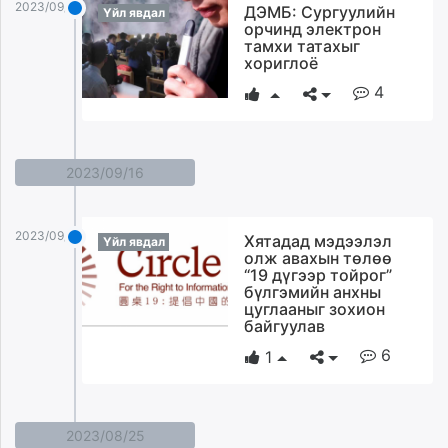
2023/09/27
ДЭМБ: Сургуулийн
Үйл явдал
unuudur.mn
орчинд электрон
isee.mn
тамхи татахыг
хориглоё
mglradio.com
4
fact.mn
itoim.mn
tumen.mn
shuum.mn
2023/09/16
times.mn
tvmongolia.mn
2023/09/16
Хятадад мэдээлэл
Үйл явдал
mass.mn
олж авахын төлөө
unegui.mn
“19 дүгээр тойрог”
бүлгэмийн анхны
assa.mn
цуглааныг зохион
toim.mn
байгуулав
tac.mn
6
1
paparazzi.mn
unread.today
2023/08/25