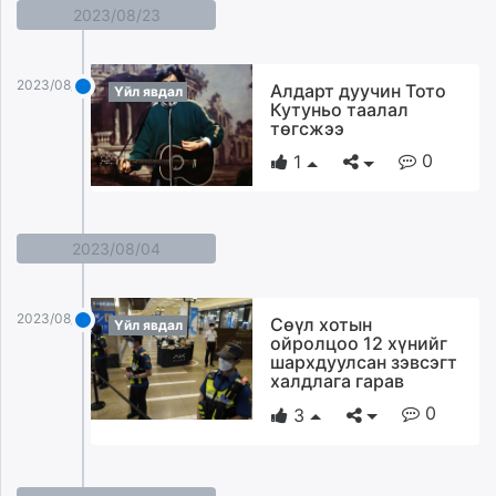
2023/08/23
2023/08/23
Алдарт дуучин Тото
Үйл явдал
Кутуньо таалал
төгсжээ
0
1
2023/08/04
2023/08/04
Сөүл хотын
Үйл явдал
ойролцоо 12 хүнийг
шархдуулсан зэвсэгт
халдлага гарав
0
3