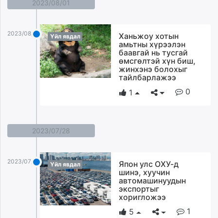
2023/08/01
2023/08/01
Ханьжоу хотын
Үйл явдал
амьтны хүрээлэн
баавгай нь тусгай
өмсгөлтэй хүн биш,
жинхэнэ болохыг
тайлбарлажээ
0
1
2023/07/28
2023/07/28
Япон улс ОХУ-д
Үйл явдал
шинэ, хуучин
автомашинуудын
экспортыг
хоригложээ
1
5