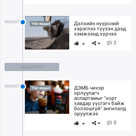
2023/07/28
Дэлхийн нүүрсний
Үйл явдал
хэрэглээ түүхэн дээд
хэмжээнд хүрчээ
2
2023/07/17
2023/07/17
ДЭМБ чихэр
Үйл явдал
орлуулагч
аспартамыг “хорт
хавдар үүсгэгч байж
болзошгүй” ангилалд
оруулжээ
0