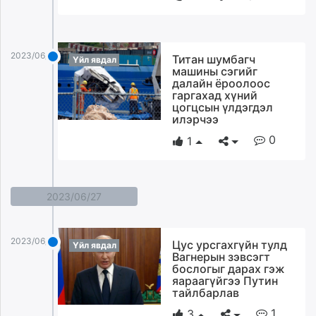
2023/06/29
Титан шумбагч
Үйл явдал
машины сэгийг
далайн ёроолоос
гаргахад хүний
цогцсын үлдэгдэл
илэрчээ
0
1
2023/06/27
2023/06/27
Цус урсгахгүйн тулд
Үйл явдал
Вагнерын зэвсэгт
бослогыг дарах гэж
яараагүйгээ Путин
тайлбарлав
1
3