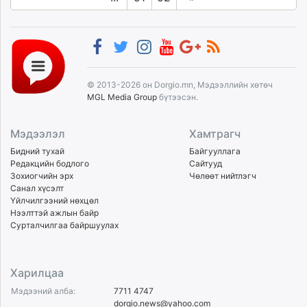
© 2013-2026 он Dorgio.mn, Мэдээллийн хөтөч
MGL Media Group
бүтээсэн.
Мэдээлэл
Хамтрагч
Бидний тухай
Байгууллага
Редакцийн бодлого
Сайтууд
Зохиогчийн эрх
Чөлөөт нийтлэгч
Санал хүсэлт
Үйлчилгээний нөхцөл
Нээлттэй ажлын байр
Сурталчилгаа байршуулах
Харилцаа
Мэдээний алба:
7711 4747
dorgio.news@yahoo.com