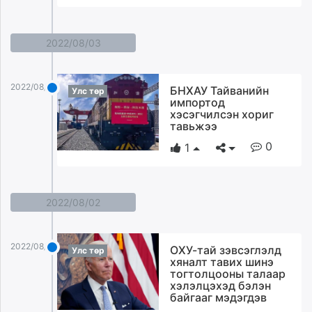
2022/08/03
2022/08/03
БНХАУ Тайванийн
Улс төр
импортод
хэсэгчилсэн хориг
тавьжээ
0
1
2022/08/02
2022/08/02
ОХУ-тай зэвсэглэлд
Улс төр
хяналт тавих шинэ
тогтолцооны талаар
хэлэлцэхэд бэлэн
байгааг мэдэгдэв