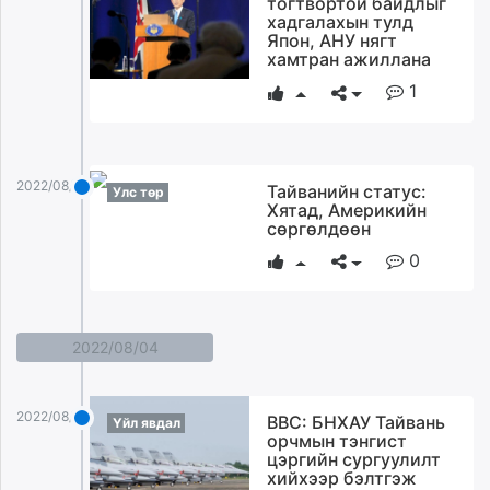
тогтвортой байдлыг
ikon.mn
хадгалахын тулд
Япон, АНУ нягт
mnb.mn
хамтран ажиллана
Livetv.mn
1
Eguur.mn
24tsag.mn
shuud.mn
eagle.mn
2022/08/05
Тайванийн статус:
Улс төр
Хятад, Америкийн
ergelt.mn
сөргөлдөөн
zarig.mn
0
today.mn
zuv.mn
mminfo.mn
ugluu.mn
2022/08/04
urlag.mn
unen.mn
2022/08/04
BBC: БНХАУ Тайвань
Үйл явдал
asu.mn
орчмын тэнгист
shudarga.mn
цэргийн сургуулилт
хийхээр бэлтгэж
shuurhai.mn