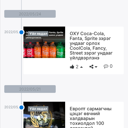
2022/05/24
2022/05/24
ОХУ Coca-Cola,
Үйл явдал
Fanta, Sprite зэрэг
ундааг орлох
CoolCola, Fancy,
Street зэрэг ундааг
үйлдвэрлэнэ
0
2
2022/05/21
2022/05/21
Европт сармагчны
Үйл явдал
цэцэг өвчний
халдварын
тохиолдол 100
давсантай