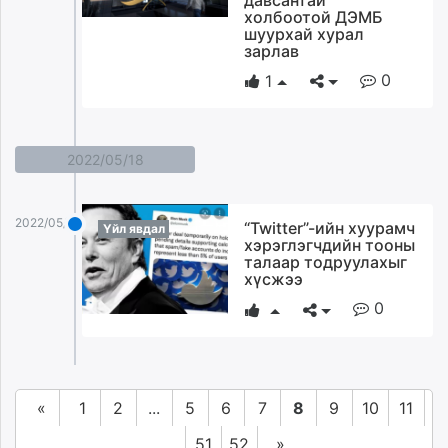
холбоотой ДЭМБ
шуурхай хурал
зарлав
0
1
2022/05/18
2022/05/18
“Twitter”-ийн хуурамч
Үйл явдал
хэрэглэгчдийн тооны
талаар тодруулахыг
хүсжээ
0
«
1
2
...
5
6
7
8
9
10
11
...
51
52
»