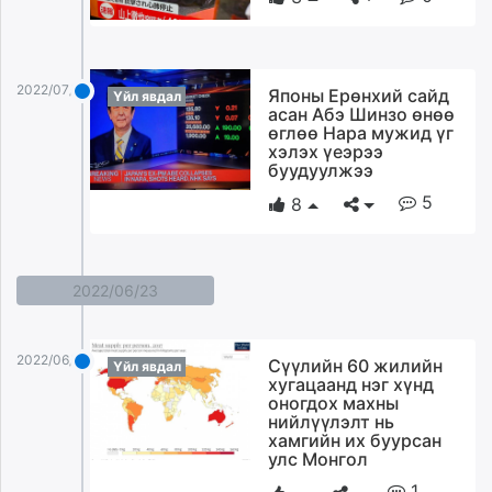
2022/07/08
Японы Ерөнхий сайд
Үйл явдал
асан Абэ Шинзо өнөө
өглөө Нара мужид үг
хэлэх үеэрээ
буудуулжээ
5
8
2022/06/23
2022/06/23
Сүүлийн 60 жилийн
Үйл явдал
хугацаанд нэг хүнд
оногдох махны
нийлүүлэлт нь
хамгийн их буурсан
улс Монгол
1