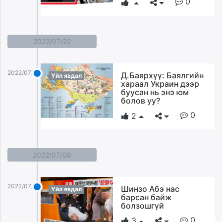
0
2022/07/22
2022/07/22
Д.Баярхүү: Баялгийн
Үйл явдал
хараал Украин дээр
буусан нь энэ юм
болов уу?
0
2
2022/07/08
2022/07/08
Шинзо Абэ нас
Үйл явдал
барсан байж
болзошгүй
0
3