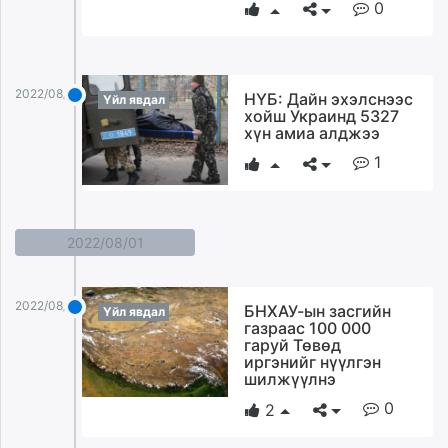
0
2022/08/02
НҮБ: Дайн эхэлснээс
Үйл явдал
хойш Украинд 5327
хүн амиа алджээ
1
2022/08/01
2022/08/01
БНХАУ-ын засгийн
Үйл явдал
газраас 100 000
гаруй Төвөд
иргэнийг нүүлгэн
шилжүүлнэ
0
2