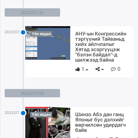
2022/07/31
2022/07/31
АНУ-ын Конгрессийн
Үйл явдал
тэргүүний Тайваньд
хийх айлчлалыг
Хятад эсэргүүцэж
“бэлэн байдал”-д
шилжээд байна
0
1
2022/07/29
2022/07/29
Шинзо Абэ дан ганц
Үйл явдал
Японыг бус дэлхийг
өөрчилсөн удирдагч
байв