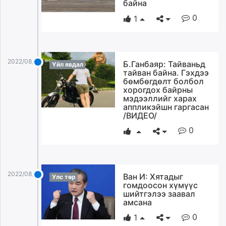
байна
unuudur.mn
0
1
isee.mn
mglradio.com
fact.mn
itoim.mn
2022/08/04
Б.Ганбаяр: Тайваньд
Үйл явдал
тайван байна. Гэхдээ
tumen.mn
бөмбөгдөлт болбол
shuum.mn
хорогдох байрны
times.mn
мэдээллийг харах
аппликэйшн гаргасан
tvmongolia.mn
/ВИДЕО/
mass.mn
0
unegui.mn
assa.mn
toim.mn
tac.mn
2022/08/04
Ван И: Хятадыг
Улс төр
гомдоосон хүмүүс
paparazzi.mn
шийтгэлээ заавал
unread.today
амсана
0
1