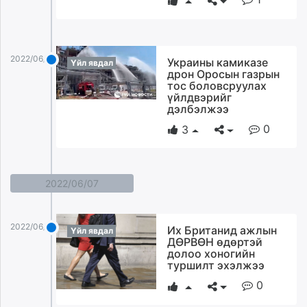
2022/06/23
Украины камиказе
Үйл явдал
дрон Оросын газрын
тос боловсруулах
үйлдвэрийг
дэлбэлжээ
0
3
2022/06/07
2022/06/07
Их Британид ажлын
Үйл явдал
ДӨРВӨН өдөртэй
долоо хоногийн
туршилт эхэлжээ
0