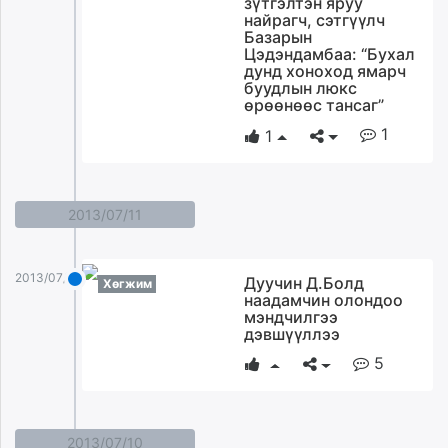
зүтгэлтэн яруу
ikon.mn
найрагч, сэтгүүлч
Базарын
mnb.mn
Цэдэндамбаа: “Бухал
Livetv.mn
дунд хоноход ямарч
буудлын люкс
Eguur.mn
өрөөнөөс тансаг”
24tsag.mn
1
1
shuud.mn
eagle.mn
ergelt.mn
2013/07/11
zarig.mn
today.mn
zuv.mn
2013/07/11
Дуучин Д.Болд
Хөгжим
mminfo.mn
наадамчин олондоо
мэндчилгээ
ugluu.mn
дэвшүүллээ
urlag.mn
5
unen.mn
asu.mn
shudarga.mn
shuurhai.mn
2013/07/10