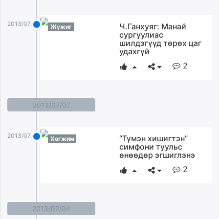
2013/07/08
Ч.Ганхуяг: Манай
Жүжиг
сургуулиас
шилдэгүүд төрөх цаг
удахгүй
2
2013/07/07
2013/07/07
“Түмэн хишигтэн”
Хөгжим
симфони туульс
өнөөдөр эгшиглэнэ
2
2013/07/04