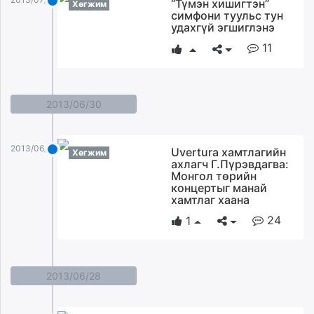
“Түмэн хишигтэн”
Хөгжим
симфони туульс тун
удахгүй эгшиглэнэ
11
2013/06/30
2013/06/30
Uvertura хамтлагийн
Хөгжим
ахлагч Г.Пүрэвдагва:
Монгол төрийн
концертыг манай
хамтлаг хаана
24
1
2013/06/28