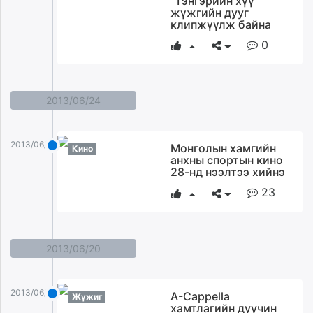
“Тэнгэрийн хүү”
жүжгийн дууг
клипжүүлж байна
0
2013/06/24
2013/06/24
Монголын хамгийн
Кино
анхны спортын кино
28-нд нээлтээ хийнэ
23
2013/06/20
2013/06/20
A-Cappellа
Жүжиг
хамтлагийн дуучин