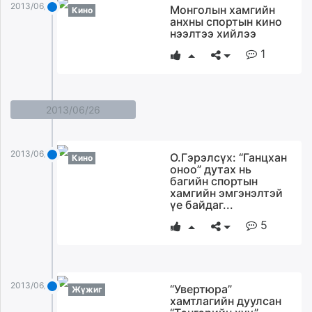
2013/06/28
Монголын хамгийн
Кино
анхны спортын кино
нээлтээ хийлээ
1
2013/06/26
2013/06/26
О.Гэрэлсүх: “Ганцхан
Кино
оноо” дутах нь
багийн спортын
хамгийн эмгэнэлтэй
үе байдаг...
5
2013/06/26
“Увертюра”
Жүжиг
хамтлагийн дуулсан