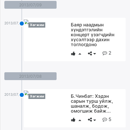
2013/07/09
2013/07/09
Баяр наадмын
Хөгжим
хүндэтгэлийн
концерт үзэгчдийн
хүсэлтээр дахин
тоглогдоно
2
2013/07/08
2013/07/08
Б.Чинбат: Хэдэн
Хөгжим
сарын турш уйлж,
шаналж, бодож,
омогшиж байж...
5