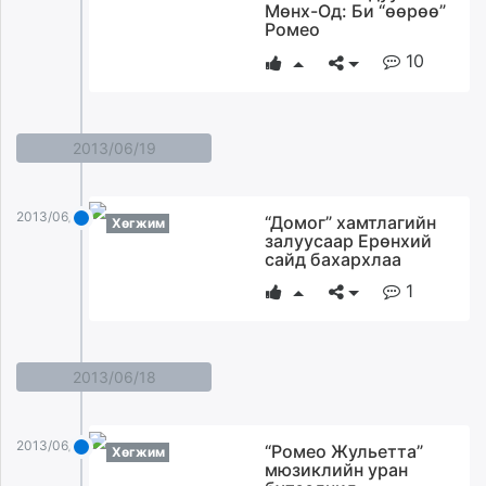
Мөнх-Од: Би “өөрөө”
Ромео
10
2013/06/19
2013/06/19
“Домог” хамтлагийн
Хөгжим
залуусаар Ерөнхий
сайд бахархлаа
1
2013/06/18
2013/06/18
“Ромео Жульетта”
Хөгжим
мюзиклийн уран