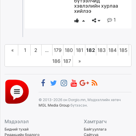
бүтээлчид
хэвлэлийн хурлаа
хийлээ
1
«
1
2
...
179
180
181
182
183
184
185
186
187
»
© 2013-2026 он Dorgio.mn, Мэдээллийн хөтөч
MGL Media Group
бүтээсэн.
Мэдээлэл
Хамтрагч
Бидний тухай
Байгууллага
Редакцийн бодлого
Сайтууд