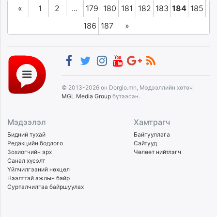
«
1
2
...
179
180
181
182
183
184
185
186
187
»
© 2013-2026 он Dorgio.mn, Мэдээллийн хөтөч
MGL Media Group
бүтээсэн.
Мэдээлэл
Хамтрагч
Бидний тухай
Байгууллага
Редакцийн бодлого
Сайтууд
Зохиогчийн эрх
Чөлөөт нийтлэгч
Санал хүсэлт
Үйлчилгээний нөхцөл
Нээлттэй ажлын байр
Сурталчилгаа байршуулах