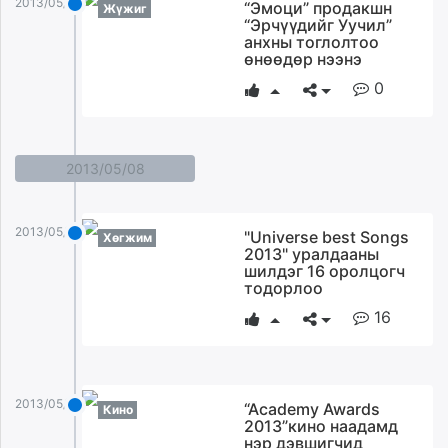
2013/05/09
“Эмоци” продакшн
Жүжиг
“Эрчүүдийг Уучил”
анхны тоглолтоо
өнөөдөр нээнэ
0
2013/05/08
2013/05/08
"Universe best Songs
Хөгжим
2013" уралдааны
шилдэг 16 оролцогч
тодорлоо
16
2013/05/08
“Academy Awards
Кино
2013”кино наадамд
нэр дэвшигчид