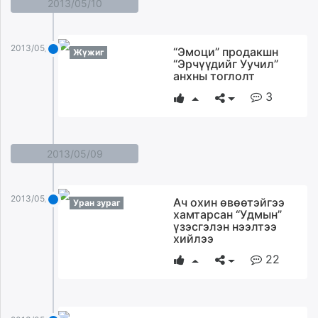
2013/05/10
2013/05/10
“Эмоци” продакшн
Жүжиг
“Эрчүүдийг Уучил”
анхны тоглолт
3
2013/05/09
2013/05/09
Ач охин өвөөтэйгээ
Уран зураг
хамтарсан “Удмын”
үзэсгэлэн нээлтээ
хийлээ
22