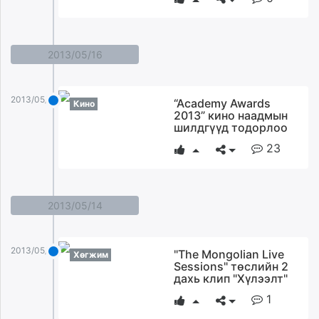
2013/05/16
2013/05/16
“Academy Awards
Кино
2013” кино наадмын
шилдгүүд тодорлоо
23
2013/05/14
2013/05/14
"The Mongolian Live
Хөгжим
Sessions" төслийн 2
дахь клип "Хүлээлт"
1