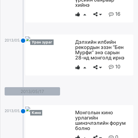
хийнэ
16
2013/05/19
Дэлхийн илбийн
Уран зураг
рeкордын эзэн “Бен
Мурфи” энэ сарын
28-нд монголд ирнэ
10
2013/05/17
2013/05/17
Монголын кино
Кино
урлагийн
шинэчлэлийн форум
болно
0