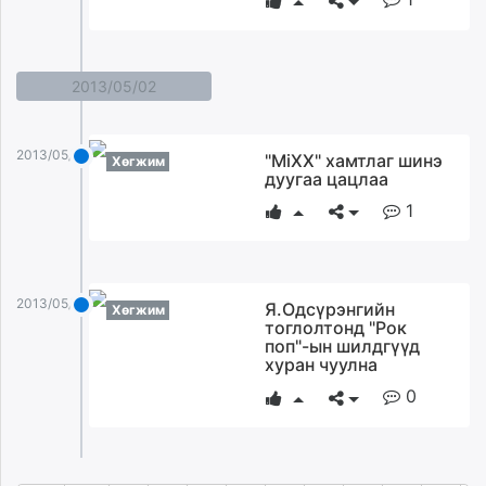
2013/05/02
2013/05/02
"MiXX" хамтлаг шинэ
Хөгжим
дуугаа цацлаа
1
2013/05/02
Я.Одсүрэнгийн
Хөгжим
тоглолтонд "Рок
поп"-ын шилдгүүд
хуран чуулна
0