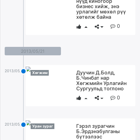
нүүд киногоор
ikon.mn
бизнес хийж, энэ
урлагийг мөхөл рүү
mnb.mn
хөтөлж байна
Livetv.mn
0
Eguur.mn
24tsag.mn
shuud.mn
2013/05/21
eagle.mn
ergelt.mn
zarig.mn
2013/05/21
Дуучин Д.Болд,
Хөгжим
today.mn
Б.Чинбат нар
Хөгжмийн Урлагийн
zuv.mn
Сургуульд тоглоно
mminfo.mn
0
ugluu.mn
urlag.mn
unen.mn
asu.mn
2013/05/21
Гэрэл зурагчин
Уран зураг
shudarga.mn
Б.Эрдэнэбулганы
бүтээлээс
shuurhai.mn