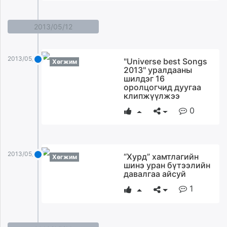
2013/05/12
2013/05/12
"Universe best Songs
Хөгжим
2013" уралдааны
шилдэг 16
оролцогчид дуугаа
клипжүүлжээ
0
2013/05/12
“Хурд” хамтлагийн
Хөгжим
шинэ уран бүтээлийн
давалгаа айсуй
1