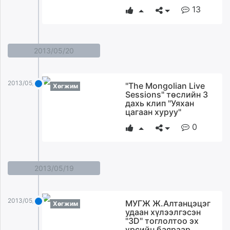
13
unuudur.mn
isee.mn
mglradio.com
fact.mn
2013/05/20
itoim.mn
tumen.mn
2013/05/20
"The Mongolian Live
shuum.mn
Хөгжим
Sessions" төслийн 3
times.mn
дахь клип "Уяхан
цагаан хуруу"
tvmongolia.mn
mass.mn
0
unegui.mn
assa.mn
toim.mn
2013/05/19
tac.mn
paparazzi.mn
2013/05/19
unread.today
МУГЖ Ж.Алтанцэцэг
Хөгжим
удаан хүлээлгэсэн
"3D" тоглолтоо эх
үрсийн баяраар