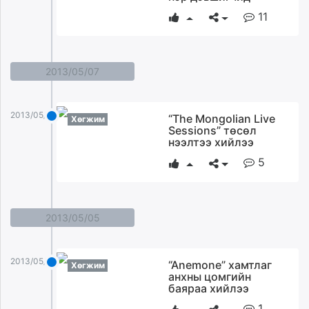
11
2013/05/07
2013/05/07
“The Mongolian Live
Хөгжим
Sessions” төсөл
нээлтээ хийлээ
5
2013/05/05
2013/05/05
“Anemone” хамтлаг
Хөгжим
анхны цомгийн
баяраа хийлээ
1