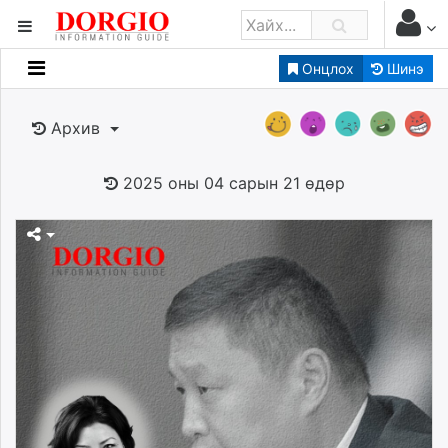
Онцлох
Шинэ
Мэдээллийн
Зар мэдээллийн
Архив
Банк санхүү
Бизнес ААН
2025 оны 04 сарын 21 өдөр
Төрийн
Нийслэлийн
dorgio.mn
Gogo.mn
caak.mn
news.mn
zindaa.mn
Baabar.mn
tovch.mn