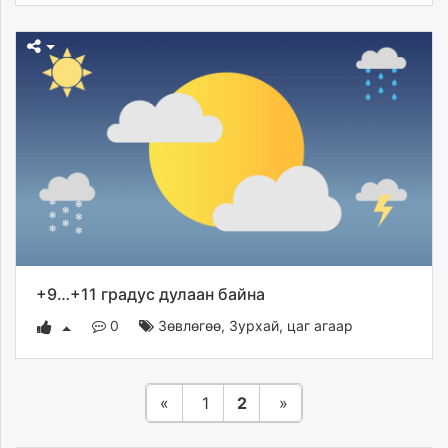
+9…+11 градус дулаан байна
0
Зөвлөгөө
,
Зурхай, цаг агаар
«
1
2
»