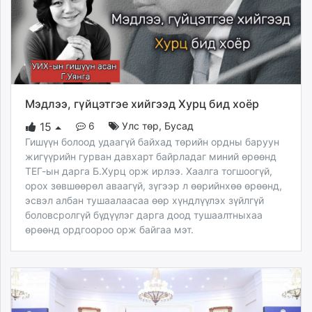
ikon.mn
mnb.mn
Livetv.mn
Eguur.mn
24tsag.mn
shuud.mn
Мэдлээ, гүйцэтгэе хийгээд Хурц бид хоёр
eagle.mn
6
Улс төр
,
Бусад
15
ergelt.mn
Гишүүн болоод удаагүй байхад төрийн ордны баруун
zarig.mn
жигүүрийн гурван давхарт байрладаг миний өрөөнд
today.mn
ТЕГ-ын дарга Б.Хурц орж ирлээ. Хаалга тогшоогүй,
zuv.mn
орох зөвшөөрөл аваагүй, зүгээр л өөрийнхөө өрөөнд,
эсвэл албан тушаалаасаа өөр хүндлүүлэх зүйлгүй
mminfo.mn
боловсролгүй бүдүүлэг дарга доод тушаалтныхаа
ugluu.mn
өрөөнд ордгоороо орж байгаа мэт.
urlag.mn
unen.mn
asu.mn
shudarga.mn
shuurhai.mn