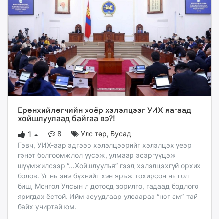
unuudur.mn
isee.mn
mglradio.com
fact.mn
itoim.mn
tumen.mn
shuum.mn
times.mn
tvmongolia.mn
Ерөнхийлөгчийн хоёр хэлэлцээг УИХ яагаад
хойшлуулаад байгаа вэ?!
mass.mn
unegui.mn
8
Улс төр
,
Бусад
1
assa.mn
Гэвч, УИХ-аар эдгээр хэлэлцээрийг хэлэлцэх үеэр
toim.mn
гэнэт болгоомжлол үүсэж, улмаар эсэргүүцэж
шүүмжилсээр “…Хойшлуулъя” гээд хэлэлцэхгүй орхих
tac.mn
болов. Уг нь энэ бүхнийг хэн ярьж тохирсон нь гол
paparazzi.mn
биш, Монгол Улсын л дотоод зорилго, гадаад бодлого
unread.today
яригдах ёстой. Ийм асуудлаар улсаараа “нэг ам”-тай
байх учиртай юм.