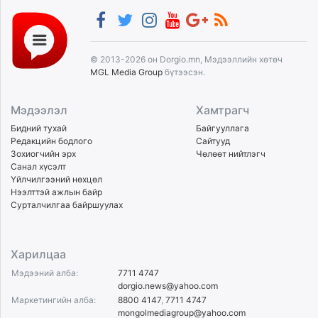
© 2013-2026 он Dorgio.mn, Мэдээллийн хөтөч
MGL Media Group
бүтээсэн.
Мэдээлэл
Хамтрагч
Бидний тухай
Байгууллага
Редакцийн бодлого
Сайтууд
Зохиогчийн эрх
Чөлөөт нийтлэгч
Санал хүсэлт
Үйлчилгээний нөхцөл
Нээлттэй ажлын байр
Сурталчилгаа байршуулах
Харилцаа
Мэдээний алба:
7711 4747
dorgio.news@yahoo.com
Маркетингийн алба:
8800 4147
,
7711 4747
mongolmediagroup@yahoo.com