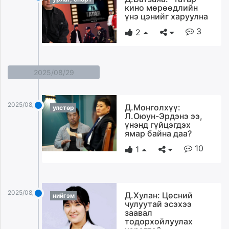
кино мөрөөдлийн
үнэ цэнийг харуулна
3
2
2025/08/29
2025/08/29
Д.Монголхүү:
улстөр
Л.Оюун-Эрдэнэ ээ,
үнэнд гүйцэгдэх
ямар байна даа?
10
1
2025/08/29
Д.Хулан: Цөсний
нийгэм
чулуутай эсэхээ
заавал
тодорхойлуулах