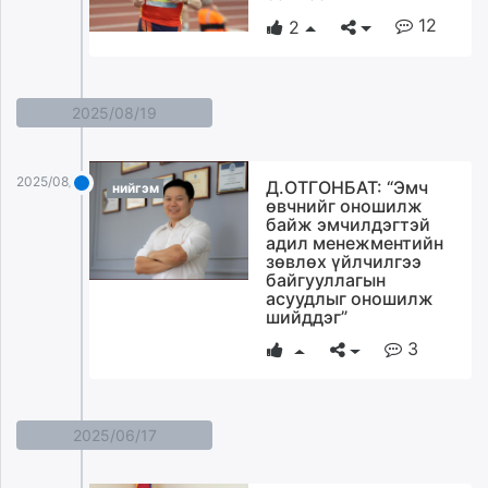
12
2
2025/08/19
2025/08/19
Д.ОТГОНБАТ: “Эмч
нийгэм
өвчнийг оношилж
байж эмчилдэгтэй
адил менежментийн
зөвлөх үйлчилгээ
байгууллагын
асуудлыг оношилж
шийддэг”
3
2025/06/17