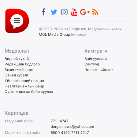
© 2013-2026 он Dorgio.mn, Мэдээллийн хөтөч
MGL Media Group
бүтээсэн.
Мэдээлэл
Хамтрагч
Бидний тухай
Байгууллага
Редакцийн бодлого
Сайтууд
Зохиогчийн эрх
Чөлөөт нийтлэгч
Санал хүсэлт
Үйлчилгээний нөхцөл
Нээлттэй ажлын байр
Сурталчилгаа байршуулах
Харилцаа
Мэдээний алба:
7711 4747
dorgio.news@yahoo.com
Маркетингийн алба:
8800 4147
,
7711 4747