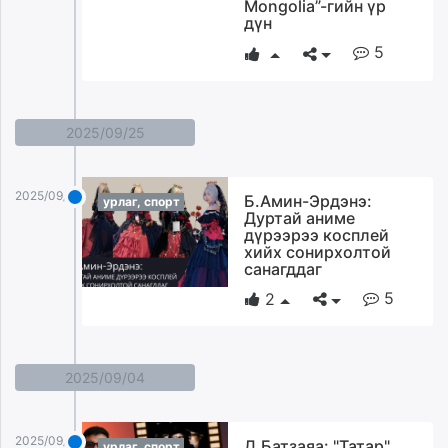
Mongolia”-гийн үр
дүн
5
2025/09/25
2025/09/25
Б.Амин-Эрдэнэ:
урлаг, спорт
Дуртай аниме
дүрээрээ косплей
хийх сонирхолтой
санагддаг
5
2
2025/09/04
2025/09/04
Д.Батзаяа: "Татар"
урлаг, спорт