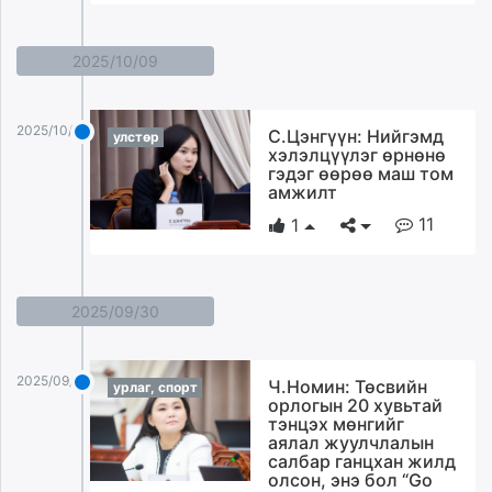
2025/10/09
2025/10/09
С.Цэнгүүн: Нийгэмд
улстөр
хэлэлцүүлэг өрнөнө
гэдэг өөрөө маш том
амжилт
11
1
2025/09/30
2025/09/30
Ч.Номин: Төсвийн
урлаг, спорт
орлогын 20 хувьтай
тэнцэх мөнгийг
аялал жуулчлалын
салбар ганцхан жилд
олсон, энэ бол “Go