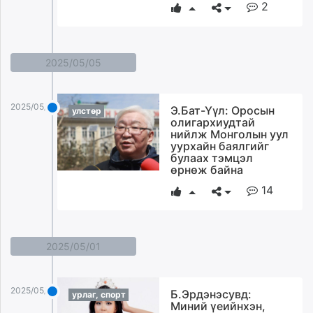
2
2025/05/05
2025/05/05
Э.Бат-Үүл: Оросын
улстөр
олигархиудтай
нийлж Монголын уул
уурхайн баялгийг
булаах тэмцэл
өрнөж байна
14
2025/05/01
2025/05/01
Б.Эрдэнэсувд:
урлаг, спорт
Миний үеийнхэн,