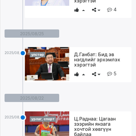
хэрэгтэй
4
2025/08/25
2025/08/25
Д.Ганбат: Бид эв
улстөр
нэгдлийг эрхэмлэх
хэрэгтэй
5
2025/08/22
2025/08/22
Ц.Раднаа: Цагаан
урлаг, спорт
зээрийн янзага
хочтой хөвгүүн
байлаа