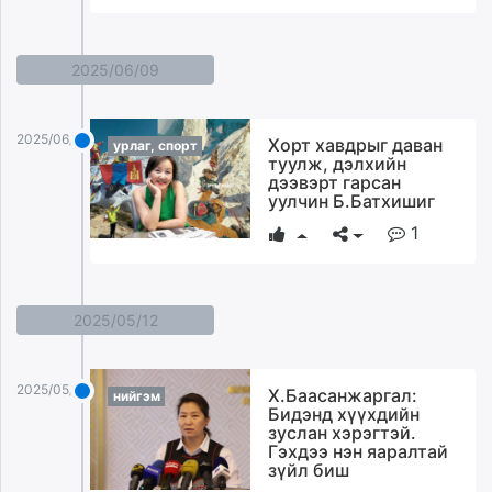
2025/06/09
2025/06/09
Хорт хавдрыг даван
урлаг, спорт
туулж, дэлхийн
дээвэрт гарсан
уулчин Б.Батхишиг
1
2025/05/12
2025/05/12
Х.Баасанжаргал:
нийгэм
Бидэнд хүүхдийн
зуслан хэрэгтэй.
Гэхдээ нэн яаралтай
зүйл биш