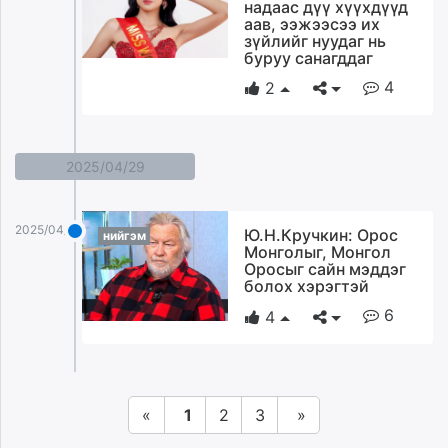
надаас дүү хүүхдүүд
аав, ээжээсээ их
зүйлийг нуудаг нь
буруу санагддаг
4
2
2025/04/29
2025/04/29
Ю.Н.Кручкин: Орос
нийгэм
Монголыг, Монгол
Оросыг сайн мэддэг
болох хэрэгтэй
6
4
«
1
2
3
»