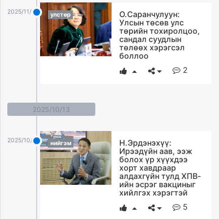
unuudur.mn
2025/11/12
О.Саранчулуун:
улстөр
isee.mn
Улсын төсөв улс
төрийн тохиролцоо,
mglradio.com
сандал суудлын
fact.mn
төлөөх хэрэгсэл
боллоо
itoim.mn
2
tumen.mn
shuum.mn
times.mn
tvmongolia.mn
2025/10/13
mass.mn
unegui.mn
2025/10/13
Н.Эрдэнэхүү:
assa.mn
нийгэм
Ирээдүйн аав, ээж
toim.mn
болох үр хүүхдээ
хорт хавдраар
tac.mn
алдахгүйн тулд ХПВ-
paparazzi.mn
ийн эсрэг вакциныг
хийлгэх хэрэгтэй
unread.today
5