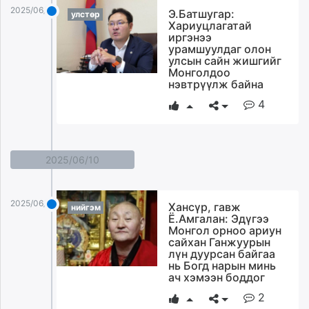
2025/06/17
Э.Батшугар:
улстөр
Хариуцлагатай
иргэнээ
урамшуулдаг олон
улсын сайн жишгийг
Монголдоо
нэвтрүүлж байна
4
2025/06/10
2025/06/10
Хансүр, гавж
нийгэм
Ё.Амгалан: Эдүгээ
Монгол орноо ариун
сайхан Ганжуурын
лүн дуурсан байгаа
нь Богд нарын минь
ач хэмээн боддог
2