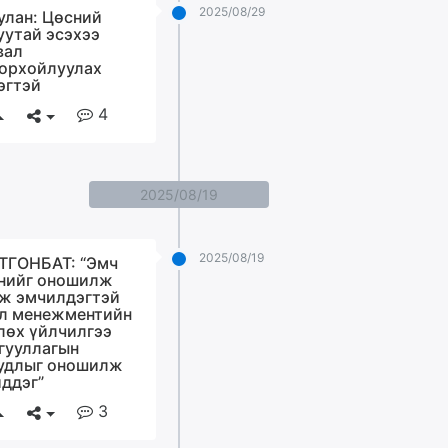
2025/08/29
улан: Цөсний
уутай эсэхээ
вал
орхойлуулах
эгтэй
4
2025/08/19
2025/08/19
ТГОНБАТ: “Эмч
нийг оношилж
ж эмчилдэгтэй
л менежментийн
лөх үйлчилгээ
гууллагын
удлыг оношилж
ддэг”
3