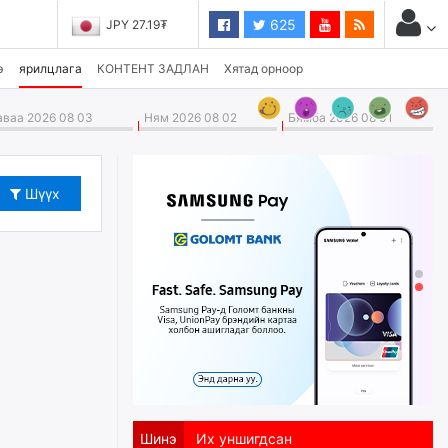
625
JPY 27.19₮
э
ярилцлага
КОНТЕНТ ЗАДЛАН
Хятад орноор
ваа 2026 08 03
Ням 2026 08 02
Бямба 2026 08 01
Шүүх
Шинэ
Их уншигдсан