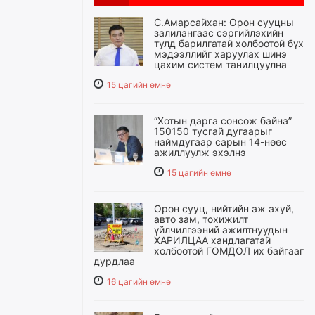
С.Амарсайхан: Орон сууцны
залилангаас сэргийлэхийн
тулд барилгатай холбоотой бүх
мэдээллийг харуулах шинэ
цахим систем танилцуулна
15 цагийн өмнө
“Хотын дарга сонсож байна”
150150 тусгай дугаарыг
наймдугаар сарын 14-нөөс
ажиллуулж эхэлнэ
15 цагийн өмнө
Орон сууц, нийтийн аж ахуй,
авто зам, тохижилт
үйлчилгээний ажилтнуудын
ХАРИЛЦАА хандлагатай
холбоотой ГОМДОЛ их байгааг
дурдлаа
16 цагийн өмнө