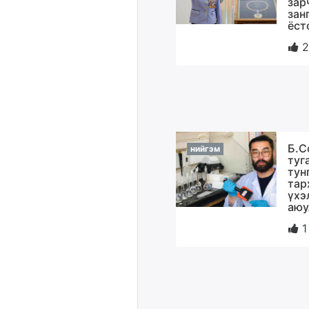
зар
зан
ёст
2
Б.С
нийгэм
туг
тун
тар
үхэ
аюу
1