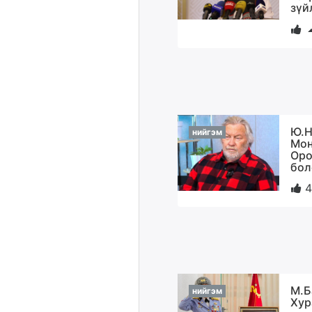
зүй
Ю.Н
нийгэм
Мон
Оро
бол
4
М.Б
нийгэм
Хур