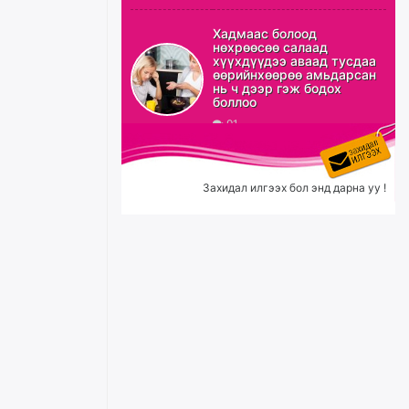
ХЗДХ-ын сайд С.Амарсайхан:
Авлигаар авсан хөрөнгийг
Хадмаас болоод
хурааж, нийгмийн сайн
нөхрөөсөө салаад
сайхны хөгжилд зориулах
хүүхдүүдээ аваад тусдаа
бөгөөд үүнийг хэд хэдэн эрх
өөрийнхөөрөө амьдарсан
бүхий байгууллагаас санал авна
нь ч дээр гэж бодох
боллоо
өчигдѳр
91
Шатахууныг олдож байгаа
газраас нь л авч байна. Үнэ
тарифаас илүү хангамж дээр
Захидал илгээх бол энд дарна уу !
анхаарч байна
өчигдѳр
Ц.Будханд: Дүүгээ гараад
ирнэ гэж итгэж хүлээсээр
долоон сарын хугацаа
өнгөрлөө
өчигдѳр
Барилгын салбарын 100
жилийн ойд зориулсан