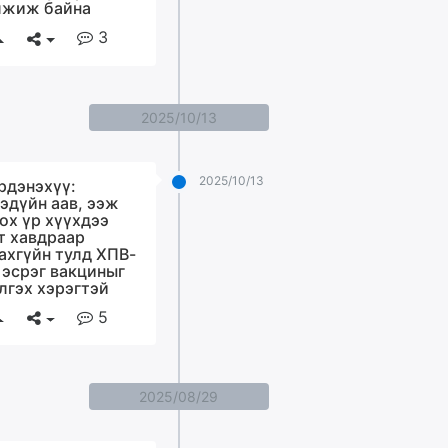
жиж байна
3
2025/10/13
2025/10/13
рдэнэхүү:
эдүйн аав, ээж
ох үр хүүхдээ
т хавдраар
ахгүйн тулд ХПВ-
 эсрэг вакциныг
лгэх хэрэгтэй
5
2025/08/29