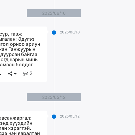
2025/06/10
2025/06/10
сүр, гавж
мгалан: Эдүгээ
гол орноо ариун
хан Ганжуурын
 дуурсан байгаа
Богд нарын минь
хэмээн боддог
2
2025/05/12
2025/05/12
аасанжаргал:
энд хүүхдийн
лан хэрэгтэй.
дээ нэн яаралтай