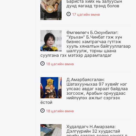
Бариста хийх нь залуусын
дунд яагаад трэнд болов
17 цагийн өмнө
Өмгөөлөгч Б.Оюунбилэг:
"Урьхан" Б.Чинбат гэж хүн
бизнес хамтрагчаа гүтгэж
хууль хяналтын байгууллагаар
шалгуулж, торны цаана
суулгана гэх мэтээр дарамталдаг
18 цагийн өмнө
Д.Амарбаясгалан:
Шатахууныхаа 97 хувийг нэг
улсаас авдаг хараат байдлаа
зогсоож, Арабын орнуудаас
нийлүүлэх ажлыг сэргээх
ёстой
18 цагийн өмнө
Худалдагч Н.Амарзаяа:
Дэлгүүрийн 32 хуудастай
өрийн дэвтэр долоо хоногт л