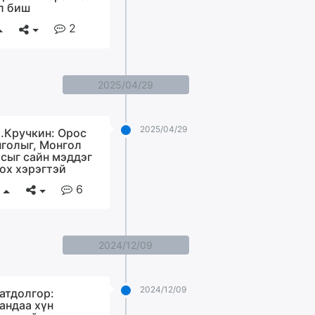
л биш
2
2025/04/29
2025/04/29
.Кручкин: Орос
голыг, Монгол
сыг сайн мэддэг
ох хэрэгтэй
6
2024/12/09
2024/12/09
атдолгор:
андаа хүн