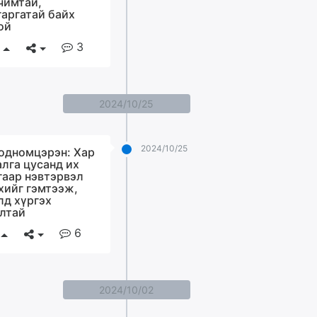
чимтай,
гаргатай байх
ой
3
2024/10/25
2024/10/25
одномцэрэн: Хар
алга цусанд их
гаар нэвтэрвэл
хийг гэмтээж,
лд хүргэх
лтай
6
2024/10/02