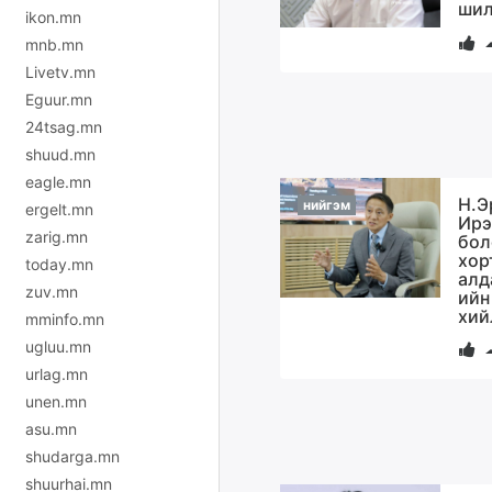
шил
ikon.mn
mnb.mn
Livetv.mn
Eguur.mn
24tsag.mn
shuud.mn
eagle.mn
Н.Э
нийгэм
ergelt.mn
Ирэ
zarig.mn
бол
хор
today.mn
алд
zuv.mn
ийн
хий
mminfo.mn
ugluu.mn
urlag.mn
unen.mn
asu.mn
shudarga.mn
shuurhai.mn