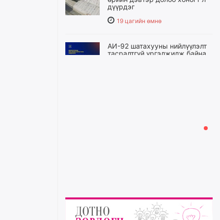
дүүрдэг
19 цагийн өмнө
АИ-92 шатахууны нийлүүлэлт
тасралтгүй үргэлжилж байна
19 цагийн өмнө
I ангийн цахим бүртгэл энэ
сарын 17-ноос эхэлнэ
20 цагийн өмнө
Үндсэн хууль зөрчсөн
Х.Булгантуяа, үндэсний эв
нэгдэлд харшилсан
М.Нарантуяа-Нара нарт хэзээ
хариуцлага тооцох вэ?
20 цагийн өмнө
Нефть импортлогч компаниуд