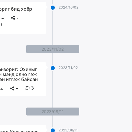
2024/10/02
ориг бид хоёр
0
2023/11/02
2023/11/02
анзориг: Охиныг
н мэнд олно гэж
эн итгэж байсан
3
2023/08/11
2023/08/11
гол Улсын гурав