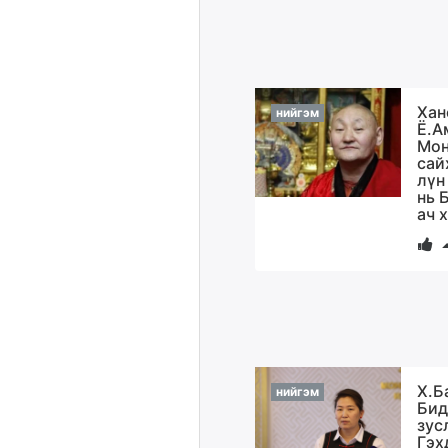
Хан
нийгэм
Ё.А
Мон
сай
лүн
нь 
ач 
Х.Б
нийгэм
Бид
зус
Гэх