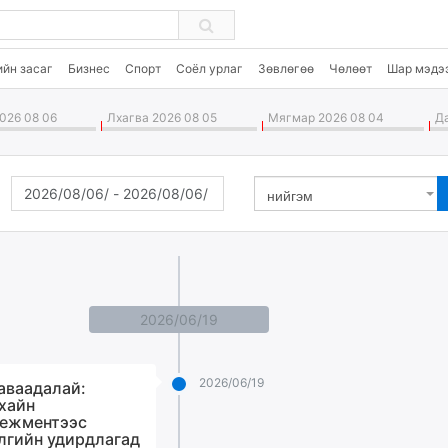
ийн засаг
Бизнес
Спорт
Соёл урлаг
Зөвлөгөө
Чөлөөт
Шар мэдэ
026 08 06
Лхагва 2026 08 05
Мягмар 2026 08 04
Да
нийгэм
2026/06/19
2026/06/19
аваадалай:
хайн
ежментээс
лгийн удирдлагад