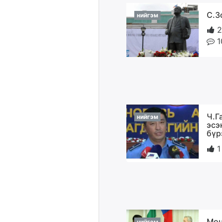
С.З
нийгэм
2
1
Ч.Г
нийгэм
эсэ
бүр
1
Мон
нийгэм