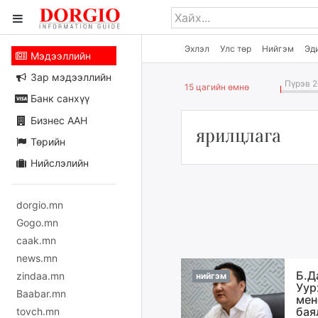
Эхлэл
Улс төр
Нийгэм
Эд
Мэдээллийн
Зар мэдээллийн
Пүрэв 2
15 цагийн өмнө
Банк санхүү
Бизнес ААН
ярилцлага
Төрийн
Нийслэлийн
dorgio.mn
Gogo.mn
caak.mn
news.mn
Б.Д
zindaa.mn
нийгэм
Уур
Baabar.mn
мен
бая
tovch.mn