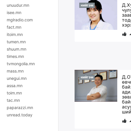
Д.Х
unuudur.mn
нийгэм
чул
isee.mn
заа
тод
mglradio.com
хэр
fact.mn
itoim.mn
tumen.mn
shuum.mn
times.mn
tvmongolia.mn
mass.mn
Д.О
нийгэм
unegui.mn
өвч
assa.mn
бай
ади
toim.mn
зөв
tac.mn
бай
асу
paparazzi.mn
ший
unread.today