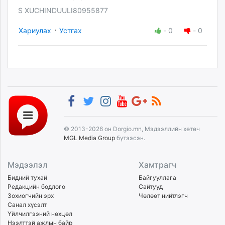
S XUCHINDUULI80955877
·
Хариулах
Устгах
-
0
-
0
© 2013-2026 он Dorgio.mn, Мэдээллийн хөтөч
MGL Media Group
бүтээсэн.
Мэдээлэл
Хамтрагч
Бидний тухай
Байгууллага
Редакцийн бодлого
Сайтууд
Зохиогчийн эрх
Чөлөөт нийтлэгч
Санал хүсэлт
Үйлчилгээний нөхцөл
Нээлттэй ажлын байр