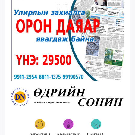
Хөгжилтэй (
)
Гайхамшигтай (
1
)
Гунигтай (
0
)