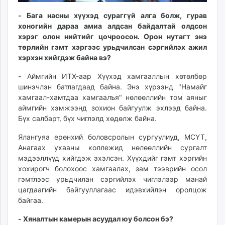
unuudur.mn
- Бага насны хүүхэд сураггүй алга болж, гурав
isee.mn
хоногийн дараа амиа алдсан байдалтай олдсон
mglradio.com
хэрэг олон нийтийг цочроосон. Орон нутагт энэ
fact.mn
төрлийн гэмт хэргээс урьдчилсан сэргийлэх ажил
хэрхэн хийгдэж байна вэ?
itoim.mn
tumen.mn
- Аймгийн ИТХ-аар Хүүхэд хамгааллын хөтөлбөр
shuum.mn
шинэчлэн батлагдаад байна. Энэ хүрээнд "Намайг
times.mn
хамгаал-хамтдаа хамгаалъя" нөлөөллийн том аяныг
аймгийн хэмжээнд зохион байгуулж эхлээд байна.
tvmongolia.mn
Бүх салбарт, бүх чиглэлд хөдөлж байна.
mass.mn
unegui.mn
Ялангуяа ерөнхий боловсролын сургуулиуд, МСҮТ,
assa.mn
Анагаах ухааны коллежид нөлөөллийн сургалт
мэдээллүүд хийгдэж эхэлсэн. Хүүхдийг гэмт хэргийн
toim.mn
хохирогч болохоос хамгаалах, зам тээврийн осол
tac.mn
гэмтлээс урьдчилан сэргийлэх чиглэлээр манай
paparazzi.mn
цагдаагийн байгууллагаас идэвхийлэн оролцож
unread.today
байгаа.
- Хяналтын камерын асуудал юу болсон бэ?