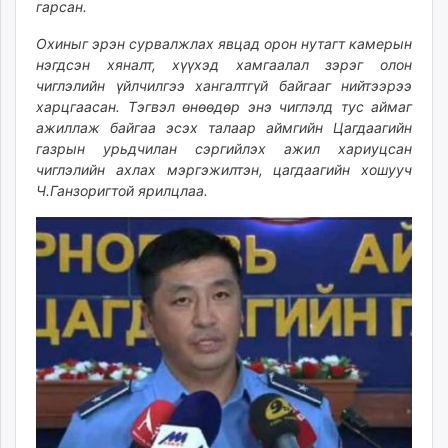
гарсан.
ikon.mn
mnb.mn
Охиныг эрэн сурвалжлах явцад орон нутагт камерын
нэгдсэн хяналт, хүүхэд хамгаалал зэрэг олон
Livetv.mn
чиглэлийн үйлчилгээ хангалтгүй байгааг нийтээрээ
Eguur.mn
харцгаасан. Тэгвэл өнөөдөр энэ чиглэлд тус аймаг
24tsag.mn
ажиллаж байгаа эсэх талаар аймгийн Цагдаагийн
shuud.mn
газрын урьдчилан сэргийлэх ажил хариуцсан
eagle.mn
чиглэлийн ахлах мэргэжилтэн, цагдаагийн хошууч
ergelt.mn
Ч.Ганзоригтой ярилцлаа.
zarig.mn
today.mn
zuv.mn
mminfo.mn
ugluu.mn
urlag.mn
unen.mn
asu.mn
shudarga.mn
shuurhai.mn