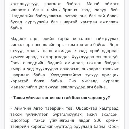
хэлэлцүүлгүүд явагдаж байгаа. Манай аймагт
идэвхтэн багш н.Мөнх-Эрдэнэ гээд залуу бий.
Цагдаагийн байгууллагын зүгээс энэ багштай болон
бусад сургуулийн багш нартай хамтран ажиллаж
байна.
Мэдээж эцэг эхийн хараа хяналтыг сайжруулах
чиглэлээр нөлөөллийн арга хэмжээ авч байгаа. Эцэг
эхчүүд маань өглөө ажилдаа яваад орой ядарсан
хүмүүс ирээд л амарцгаадаг. Хүүхдүүдээ сонсдоггүй.
Гэвч өнөөдрийн бидний амьдрал, нөхцөл байдал
ямар ч үед хүүхдүүдээ сонсохыг, анхаарал тавихыг
шаардаж байна. Хүүхдүүдтэйгээ түлхүү ярилцах
хэрэгтэй болж байна. Энэ чиглэлд сургалт
мэдээллийг эцэг эхчүүд, зөвлөлүүдэд өгч байна.
- Такси үйлчилгээг хяналттай болгож чадсан уу?
- Аймгийн Авто тээврийн төв, UBcab-тай хамтраад
такси үйлчилгээг бүртгэлжүүлэх ажил эхэлсэн.
Одоогоор такси үйлчилгээнд явдаг 200 орчим
тээврийн хэрэгслийг бүртгэлд оруулаад байна. Орон