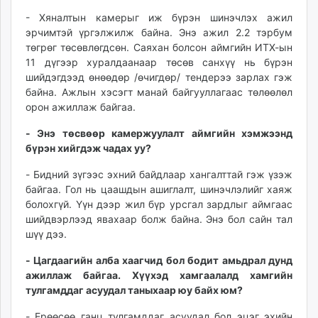
- Хяналтын камерыг иж бүрэн шинэчлэх ажил
эрчимтэй үргэлжилж байна. Энэ ажил 2.2 тэрбум
төгрөг төсөвлөгдсөн. Саяхан болсон аймгийн ИТХ-ын
11 дүгээр хуралдаанаар төсөв санхүү нь бүрэн
шийдэгдээд өнөөдөр /өчигдөр/ тендерээ зарлах гэж
байна. Ажлын хэсэгт манай байгууллагаас төлөөлөл
орон ажиллаж байгаа.
- Энэ төсвөөр камержуулалт аймгийн хэмжээнд
бүрэн хийгдэж чадах уу?
- Бидний зүгээс эхний байдлаар хангалттай гэж үзэж
байгаа. Гол нь цаашдын ашиглалт, шинэчлэлийг хаяж
болохгүй. Үүн дээр жил бүр урсгал зардлыг аймгаас
шийдвэрлээд явахаар болж байна. Энэ бол сайн тал
шүү дээ.
- Цагдаагийн алба хаагчид бол бодит амьдрал дунд
ажиллаж байгаа. Хүүхэд хамгаалалд хамгийн
тулгамддаг асуудал таныхаар юу байх юм?
- Ерөөсөө ганц тулгамддаг асуудал бол эцэг эхийн