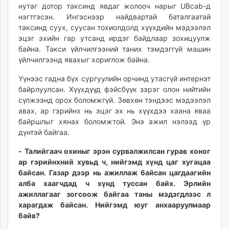
нутаг дотор таксинд явдаг жолооч нарыг UBcab-д
нэгтгэсэн. Ингэснээр найдвартай баталгаатай
таксинд суух, суусан тохиолдолд хүүхдийн мэдээлэл
эцэг эхийн гар утсанд ирдэг байдлаар зохицуулж
байна. Такси үйлчилгээний таних тэмдэггүй машин
үйлчилгээнд явахыг хориглож байна.
Үүнээс гадна бүх сургуулийн орчинд утасгүй интернэт
байрлуулсан. Хүүхдүүд фэйсбүүк зэрэг олон нийтийн
сүлжээнд орох боломжгүй. Зөвхөн тэндээс мэдээлэл
авах, ар гэрийнх нь эцэг эх нь хүүхдээ хаана яваа
байршлыг хянах боломжтой. Энэ ажил нэлээд үр
дүнтэй байгаа.
- Талийгаач охиныг эрэн сурвалжилсан гурав хоног
ар гэрийнхний хувьд ч, нийгэмд хүнд цаг хугацаа
байсан. Газар дээр нь ажиллаж байсан цагдаагийн
алба хаагчдад ч хүнд туссан байх. Эрлийн
ажиллагааг зогсоож байгаа таны мэдэгдлээс л
харагдаж байсан. Нийгэмд юуг анхааруулмаар
байв?