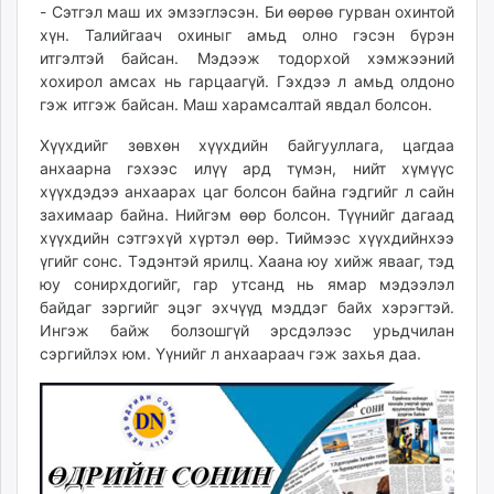
- Сэтгэл маш их эмзэглэсэн. Би өөрөө гурван охинтой
хүн. Талийгаач охиныг амьд олно гэсэн бүрэн
итгэлтэй байсан. Мэдээж тодорхой хэмжээний
хохирол амсах нь гарцаагүй. Гэхдээ л амьд олдоно
гэж итгэж байсан. Маш харамсалтай явдал болсон.
Хүүхдийг зөвхөн хүүхдийн байгууллага, цагдаа
анхаарна гэхээс илүү ард түмэн, нийт хүмүүс
хүүхдэдээ анхаарах цаг болсон байна гэдгийг л сайн
захимаар байна. Нийгэм өөр болсон. Түүнийг дагаад
хүүхдийн сэтгэхүй хүртэл өөр. Тиймээс хүүхдийнхээ
үгийг сонс. Тэдэнтэй ярилц. Хаана юу хийж явааг, тэд
юу сонирхдогийг, гар утсанд нь ямар мэдээлэл
байдаг зэргийг эцэг эхчүүд мэддэг байх хэрэгтэй.
Ингэж байж болзошгүй эрсдэлээс урьдчилан
сэргийлэх юм. Үүнийг л анхаараач гэж захья даа.