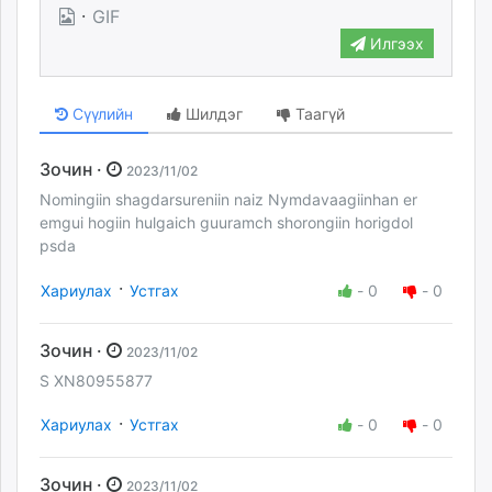
·
GIF
Илгээх
Сүүлийн
Шилдэг
Таагүй
Зочин ·
2023/11/02
Nomingiin shagdarsureniin naiz Nymdavaagiinhan er
emgui hogiin hulgaich guuramch shorongiin horigdol
psda
·
Хариулах
Устгах
-
0
-
0
Зочин ·
2023/11/02
S XN80955877
·
Хариулах
Устгах
-
0
-
0
Зочин ·
2023/11/02