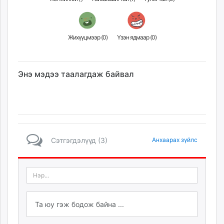
Жихүүцмээр (
0
)
Үзэн ядмаар (
0
)
Энэ мэдээ таалагдаж байвал
Сэтгэгдэлүүд (3)
Анхаарах зүйлс