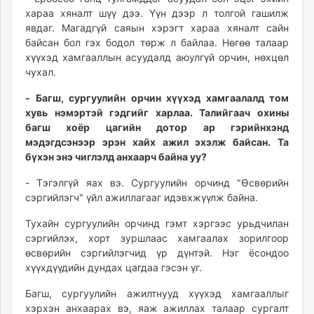
хараа хяналт шүү дээ. Үүн дээр л толгой гашилж
явдаг. Магадгүй саяын хэрэгт хараа хяналт сайн
байсан бол гэх бодол төрж л байлаа. Нөгөө талаар
хүүхэд хамгааллын асуудалд аюулгүй орчин, нөхцөл
чухал.
- Багш, сургуулийн орчин хүүхэд хамгаалалд том
хувь нэмэртэй гэдгийг харлаа. Талийгаач охины
багш хоёр цагийн дотор ар гэрийнхэнд
мэдэгдсэнээр эрэн хайх ажил эхэлж байсан. Та
бүхэн энэ чиглэлд анхаарч байна уу?
- Тэгэлгүй яах вэ. Сургуулийн орчинд "Өсвөрийн
сэргийлэгч" үйл ажиллагааг идэвхжүүлж байна.
Тухайн сургуулийн орчинд гэмт хэргээс урьдчилан
сэргийлэх, хорт зуршлаас хамгаалах зорилгоор
өсвөрийн сэргийлэгчид үр дүнтэй. Нэг ёсондоо
хүүхдүүдийн дундах цагдаа гэсэн үг.
Багш, сургуулийн ажилтнууд хүүхэд хамгааллыг
хэрхэн анхаарах вэ, яаж ажиллах талаар сургалт