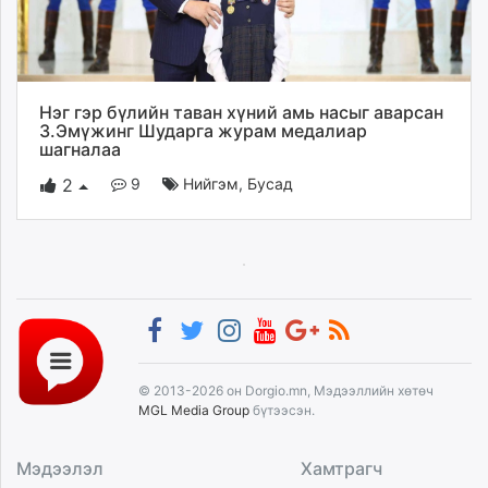
unuudur.mn
isee.mn
mglradio.com
fact.mn
Нэг гэр бүлийн таван хүний амь насыг аварсан
itoim.mn
З.Эмүжинг Шударга журам медалиар
шагналаа
tumen.mn
shuum.mn
9
Нийгэм
,
Бусад
2
times.mn
tvmongolia.mn
mass.mn
unegui.mn
assa.mn
toim.mn
tac.mn
© 2013-2026 он Dorgio.mn, Мэдээллийн хөтөч
paparazzi.mn
MGL Media Group
бүтээсэн.
unread.today
Мэдээлэл
Хамтрагч