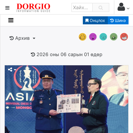
Онцлох
Шинэ
Мэдээллийн
Зар мэдээллийн
Архив
Банк санхүү
Бизнес ААН
2026 оны 06 сарын 01 өдөр
Төрийн
Нийслэлийн
dorgio.mn
Gogo.mn
caak.mn
news.mn
zindaa.mn
Baabar.mn
tovch.mn