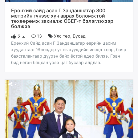
ikon.mn
Ерөнхий сайд асан Г.Занданшатар 300
mnb.mn
метрийн гүнээс хүн аврах боломжтой
Livetv.mn
төхөөрөмж захиалж ОБЕГ-т бэлэглэхээр
болжээ
Eguur.mn
24tsag.mn
13
Улс төр
,
Бусад
2
Ерөнхий Сайд асан Г.Занданшатар өөрийн цахим
shuud.mn
хуудастаа: "Өнөөдөр уг нь хүүхдийн инээд хөөр, баяр
eagle.mn
баясгалангаар дүүрэн байх ёстой өдөр билээ. Гэвч
ergelt.mn
бид нэгэн бяцхан үрээ цаг бусаар алдлаа.
zarig.mn
today.mn
zuv.mn
mminfo.mn
ugluu.mn
urlag.mn
unen.mn
asu.mn
shudarga.mn
shuurhai.mn