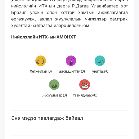
unuudur.mn
нийслэлийн ИТХ-ын дарга Р.Дагва Улаанбаатар хот
Бразил улсын олон хоттой хамтын ажиллагаагаа
isee.mn
өргөжүүлж, аялал жуулчлалын чиглэлээр хамтрах
mglradio.com
хүсэлтэй байгаагаа илэрхийлсэн юм.
fact.mn
itoim.mn
Нийслэлийн ИТХ-ын ХМОНХТ
tumen.mn
shuum.mn
times.mn
tvmongolia.mn
Хөгжилтэй (
0
)
Гайхамшигтай (
0
)
Гунигтай (
0
)
mass.mn
unegui.mn
assa.mn
Жихүүцмээр (
0
)
Үзэн ядмаар (
0
)
toim.mn
tac.mn
paparazzi.mn
Энэ мэдээ таалагдаж байвал
unread.today