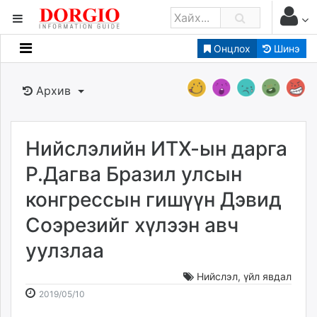
Онцлох
Шинэ
Мэдээллийн
Зар мэдээллийн
Архив
Банк санхүү
Бизнес ААН
Төрийн
Нийслэлийн ИТХ-ын дарга
Нийслэлийн
Р.Дагва Бразил улсын
конгрессын гишүүн Дэвид
dorgio.mn
Соэрезийг хүлээн авч
Gogo.mn
caak.mn
уулзлаа
news.mn
zindaa.mn
Нийслэл
,
үйл явдал
2019-
2026-
Baabar.mn
2019/05/10
05-
08-
tovch.mn