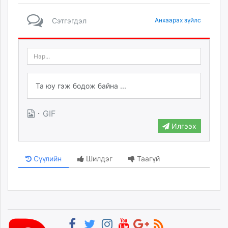
Сэтгэгдэл
Анхаарах зүйлс
·
GIF
Илгээх
Сүүлийн
Шилдэг
Таагүй