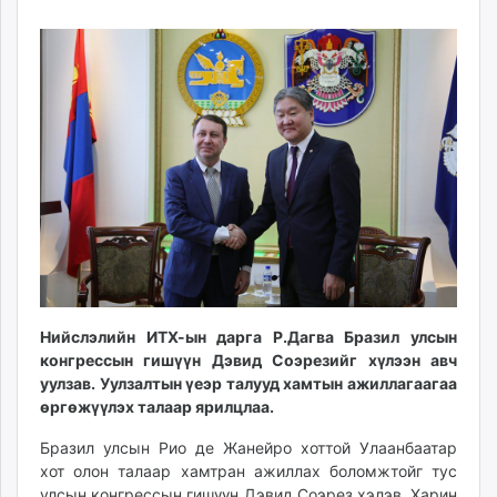
10
07
ikon.mn
11:15:45
18:19:33
mnb.mn
Livetv.mn
Eguur.mn
24tsag.mn
shuud.mn
eagle.mn
ergelt.mn
zarig.mn
today.mn
zuv.mn
mminfo.mn
Нийслэлийн ИТХ-ын дарга Р.Дагва Бразил улсын
ugluu.mn
конгрессын гишүүн Дэвид Соэрезийг хүлээн авч
urlag.mn
уулзав. Уулзалтын үеэр талууд хамтын ажиллагаагаа
unen.mn
өргөжүүлэх талаар ярилцлаа.
asu.mn
Бразил улсын Рио де Жанейро хоттой Улаанбаатар
shudarga.mn
хот олон талаар хамтран ажиллах боломжтойг тус
shuurhai.mn
улсын конгрессын гишүүн Дэвид Соэрез хэлэв. Харин