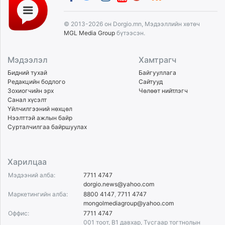
© 2013-2026 он Dorgio.mn, Мэдээллийн хөтөч
MGL Media Group
бүтээсэн.
Мэдээлэл
Хамтрагч
Бидний тухай
Байгууллага
Редакцийн бодлого
Сайтууд
Зохиогчийн эрх
Чөлөөт нийтлэгч
Санал хүсэлт
Үйлчилгээний нөхцөл
Нээлттэй ажлын байр
Сурталчилгаа байршуулах
Харилцаа
Мэдээний алба:
7711 4747
dorgio.news@yahoo.com
Маркетингийн алба:
8800 4147
,
7711 4747
mongolmediagroup@yahoo.com
Оффис:
7711 4747
001 тоот, B1 давхар, Тусгаар тогтнолын