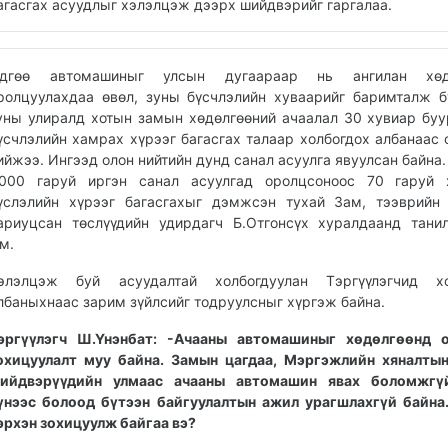
агасгах асуудлыг хэлэлцэж дээрх шийдвэрийг гаргалаа.
дгөө автомашиныг улсын дугаараар нь ангилан хөд
ролцуулахдаа өвөл, зуны бүсчлэлийн хуваарийг баримталж б
уны улиралд хотын замын хөдөлгөөний ачаалал 30 хувиар буу
үсчлэлийн хамрах хүрээг багасгах талаар холбогдох албанаас 
ийжээ. Ингээд олон нийтийн дунд санал асуулга явуулсан байна.
,000 гаруй иргэн санал асуулгад оролцсоноос 70 гаруй 
үслэлийн хүрээг багасгахыг дэмжсэн тухай Зам, тээврийн
ариуцсан төслүүдийн удирдагч Б.Отгонсүх хуралдаанд тани
м.
элэлцэж буй асуудалтай холбогдуулан Тэргүүлэгчид хо
лбаныхнаас зарим зүйлсийг тодруулсныг хүргэж байна.
эргүүлэгч Ш.Үнэнбат: -Ачааны автомашиныг хөдөлгөөнд о
охицуулалт муу байна. Замын цагдаа, Мэргэжлийн хяналты
ийдвэрүүдийн улмаас ачааны автомашин явах боломжгү
үнээс болоод бүтээн байгуулалтын ажил урагшлахгүй байна
эрхэн зохицуулж байгаа вэ?