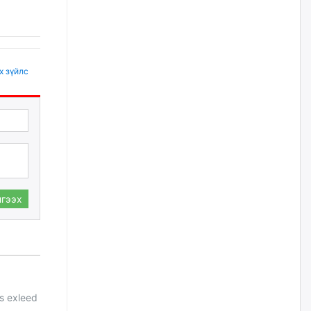
уржигдар
Д.Амарбаясгалан:
Шатахууныхаа 97 хувийг нэг
улсаас авдаг хараат байдлаа
х зүйлс
зогсоож, Арабын орнуудаас
нийлүүлэх ажлыг сэргээх
ёстой
уржигдар
Худалдагч Н.Амарзаяа:
Дэлгүүрийн 32 хуудастай
өрийн дэвтэр долоо хоногт л
дүүрдэг
гээх
уржигдар
АИ-92 шатахууны нийлүүлэлт
тасралтгүй үргэлжилж байна
уржигдар
s exleed