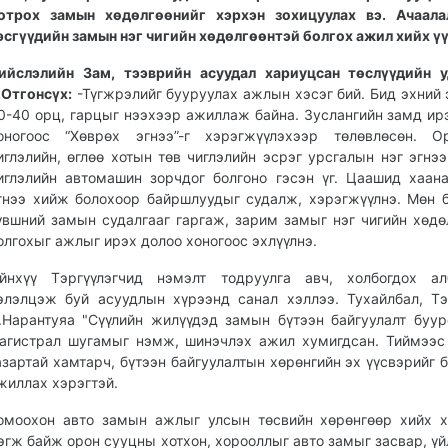
отрох замын хөдөлгөөнийг хэрхэн зохицуулах вэ. Ачаала
эсгүүдийн замын нэг чигийн хөдөлгөөнтэй болгох ажил хийх ү
ийслэлийн Зам, тээврийн асуудал хариуцсан төслүүдийн у
.Отгонсүх:
-Түгжрэлийг бууруулах ажлын хэсэг бий. Бид эхний
0-40 орц, гарцыг нээхээр ажиллаж байна. Зуслангийн замд ир
оногоос “Хөврөх эгнээ”-г хэрэгжүүлэхээр төлөвлөсөн. О
иглэлийн, өглөө хотын төв чиглэлийн эсрэг урсгалын нэг эгнээ
иглэлийн автомашин зорчдог болгоно гэсэн үг. Цаашид хаан
гнээ хийж болохоор байршлуудыг судалж, хэрэгжүүлнэ. Мөн 
үвшний замын судалгааг гаргаж, зарим замыг нэг чигийн хөдө
олгохыг ажлыг ирэх долоо хоногоос эхлүүлнэ.
йнхүү Тэргүүлэгчид нэмэлт тодруулга авч, холбогдох ал
элэлцэж буй асуудлын хүрээнд санал хэллээ. Тухайлбал, Тэ
.Нарантуяа "Сүүлийн жилүүдэд замын бүтээн байгуулалт буур
агистрал шугамыг нэмж, шинэчлэх ажил хумигдсан. Тиймээс
азартай хамтарч, бүтээн байгуулалтын хөрөнгийн эх үүсвэрийг 
жиллах хэрэгтэй.
омоохон авто замын ажлыг улсын төсвийн хөрөнгөөр хийх х
эгж байж орон сууцны хотхон, хорооллыг авто замыг засвар, үй