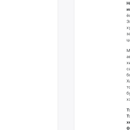
Н
и
ё
Э
х
з
ц
М
а
х
с
б
Х
т
б
х
Т
Т
х
Ө