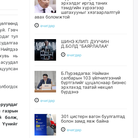
эрхэлдэг иргэд таних
тэмдгийн хүрээгээр
шатахууныг хязгаарлалтгүй
авах боломжтой
өлгөөнд
өчигдѳр
уй. Гэвч
рдаг тул
ШИНЭ КЛИП: ДУУЧИН
судалгаа
Д.БОЛД "БАЯРЛАЛАА"
 Нийтдээ
өчигдѳр
хувь нь
 асуудал
лцуулсан
Б.Пүрэвдагва: Найман
салбарын 103 үйлчилгээний
бүртгэлийг цуцалснаар бизнес
лбогдох
эрхлэхэд таатай нөхцөл
бүрдэнэ
өчигдѳр
руулдаг
н газрын
301 цистерн вагон буулгалтад
й болж,
болон замд явж байна
. Үүнийг
өчигдѳр