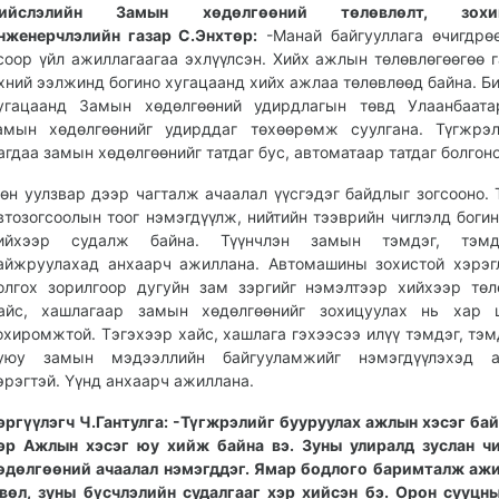
ийслэлийн Замын хөдөлгөөний төлөвлөлт, зохицу
нженерчлэлийн газар С.Энхтөр:
-Манай байгууллага өчигдрө
соор үйл ажиллагаагаа эхлүүлсэн. Хийх ажлын төлөвлөгөөгөө г
хний ээлжинд богино хугацаанд хийх ажлаа төлөвлөөд байна. Б
угацаанд Замын хөдөлгөөний удирдлагын төвд Улаанбаата
амын хөдөлгөөнийг удирддаг төхөөрөмж суулгана. Түгжрэл
агдаа замын хөдөлгөөнийг татдаг бус, автоматаар татдаг болгоно
өн уулзвар дээр чагталж ачаалал үүсгэдэг байдлыг зогсооно. 
втозогсоолын тоог нэмэгдүүлж, нийтийн тээврийн чиглэлд богин
ийхээр судалж байна. Түүнчлэн замын тэмдэг, тэмдэ
айжруулахад анхаарч ажиллана. Автомашины зохистой хэрэг
олгох зорилгоор дугуйн зам зэргийг нэмэлтээр хийхээр төл
айс, хашлагаар замын хөдөлгөөнийг зохицуулах нь хар ц
охиромжтой. Тэгэхээр хайс, хашлага гэхээсээ илүү тэмдэг, тэм
уюу замын мэдээллийн байгууламжийг нэмэгдүүлэхэд а
эрэгтэй. Үүнд анхаарч ажиллана.
эргүүлэгч Ч.Гантулга: -Түгжрэлийг бууруулах ажлын хэсэг бай
эр Ажлын хэсэг юу хийж байна вэ. Зуны улиралд зуслан ч
өдөлгөөний ачаалал нэмэгддэг. Ямар бодлого баримталж ажи
вөл, зуны бүсчлэлийн судалгааг хэр хийсэн бэ. Орон сууцн