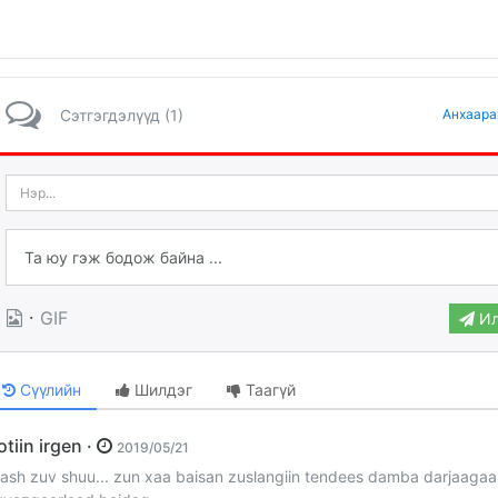
Сэтгэгдэлүүд (1)
Анхаара
·
GIF
Ил
Сүүлийн
Шилдэг
Таагүй
xotiin irgen ·
2019/05/21
ash zuv shuu... zun xaa baisan zuslangiin tendees damba darjaagaa