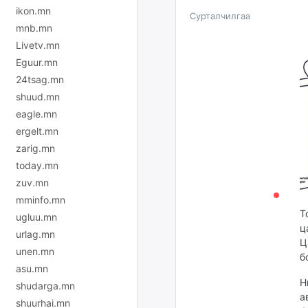
ikon.mn
Сурталчилгаа
mnb.mn
Livetv.mn
Eguur.mn
24tsag.mn
shuud.mn
eagle.mn
ergelt.mn
zarig.mn
today.mn
zuv.mn
mminfo.mn
Т
ugluu.mn
ц
urlag.mn
Ц
unen.mn
б
asu.mn
Н
shudarga.mn
а
shuurhai.mn