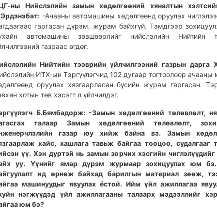
ЦГ-ны Нийслэлийн замын хөдөлгөөний хяналтын хэлтсий
.Эрдэнэбат:
-Ачааны автомашины хөдөлгөөнд оруулах чиглэлэ
агдаагаас гаргасан дүрэм, журам байхгүй. Тэмдгээр зохицуул
ухайн автомашины зөвшөөрлийг нийслэлийн Нийтийн т
йлчилгээний газраас өгдөг.
ийслэлийн Нийтийн тээврийн үйлчилгээний газрын дарга Х
ийслэлийн ИТХ-ын Тэргүүлэгчид 102 дугаар тогтоолоор ачааны
өдөлгөөнд оруулах хязгаарласан бүсийн журам гаргасан. Т
өвхөн хотын төв хэсэгт л үйлчилдэг.
эргүүлэгч Б.Бямбадорж: -Замын хөдөлгөөний төлөвлөлт, н
агасгах талаар Замын хөдөлгөөний төлөвлөлт, зохиц
нженерчлэлийн газар юу хийж байна вэ. Замын хөдөл
язгаарлаж хайс, хашлага тавьж байгаа тооцоо, судалгааг 
ийсэн үү. Хэн дуртэй нь замын зорчих хэсгийн чиглэлүүдийг
айх уу. Үүнийг ямар дүрэм журмаар зохицуулах юм бэ.
айгуулалт ид өрнөж байхад барилгын материал зөөж, тэ
айгаа машинуудыг явуулах ёстой. Ийм үйл ажиллагаа явуу
хуйн нэгжүүдэд үйл ажиллагааны талаарх мэдээллийг хэр
айгаа юм бэ?