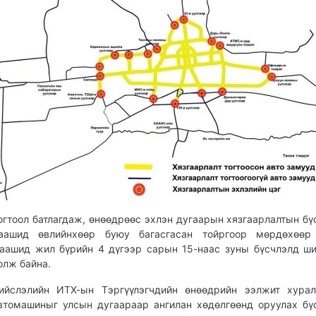
огтоол батлагдаж, өнөөдрөөс эхлэн дугаарын хязгаарлалтын бү
аашид өвлийнхөөр буюу багасгасан тойргоор мөрдөхөөр 
аашид жил бүрийн 4 дүгээр сарын 15-наас зуны бүсчлэлд ш
олж байна.
ийслэлийн ИТХ-ын Тэргүүлэгчдийн өнөөдрийн ээлжит хурал
втомашиныг улсын дугаараар ангилан хөдөлгөөнд оруулах бү