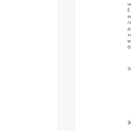
н
Ё
а
г
д
х
м
б
Э
Э