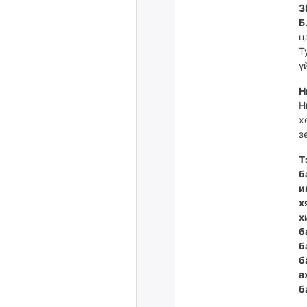
З
Б
ц
Т
ү
Н
Н
х
з
Т
б
и
х
х
б
б
б
а
б