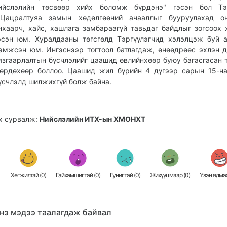
ийслэлийн төсвөөр хийх боломж бүрдэнэ" гэсэн бол Тэр
.Цацралтуяа замын хөдөлгөөний ачааллыг бууруулахад он
нхаарч, хайс, хашлага замбараагүй тавьдаг байдлыг зогсоох 
эсэн юм. Хуралдааны төгсгөлд Тэргүүлэгчид хэлэлцэж буй 
эмжсэн юм. Ингэснээр тогтоол батлагдаж, өнөөдрөөс эхлэн 
язгаарлалтын бүсчлэлийг цаашид өвлийнхөөр буюу багасгасан 
өрдөхөөр боллоо. Цаашид жил бүрийн 4 дүгээр сарын 15-н
үсчлэлд шилжихгүй болж байна.
х сурвалж:
Нийслэлийн ИТХ-ын ХМОНХТ
Хөгжилтэй (
0
)
Гайхамшигтай (
0
)
Гунигтай (
0
)
Жихүүцмээр (
0
)
Үзэн ядмаа
нэ мэдээ таалагдаж байвал