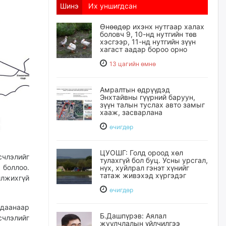
Шинэ
Их уншигдсан
Өнөөдөр ихэнх нутгаар халах
боловч 9, 10-нд нутгийн төв
хэсгээр, 11-нд нутгийн зүүн
хагаст аадар бороо орно
13 цагийн өмнө
Амралтын өдрүүдэд
Энхтайвны гүүрний баруун,
зүүн талын туслах авто замыг
хааж, засварлана
өчигдѳр
ЦУОШГ: Голд ороод хөл
счлэлийг
тулахгүй бол буц. Усны урсгал,
боллоо.
нүх, хуйлрал гэнэт хүнийг
татаж живэхэд хүргэдэг
илжихгүй
өчигдѳр
даанаар
Б.Дашпүрэв: Аялал
счлэлийг
жуулчлалын үйлчилгээ