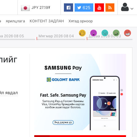
625
JPY 27.19₮
э
ярилцлага
КОНТЕНТ ЗАДЛАН
Хятад орноор
а 2026 08 05
Мягмар 2026 08 04
Даваа 2026 08 03
лийг
йл явдал