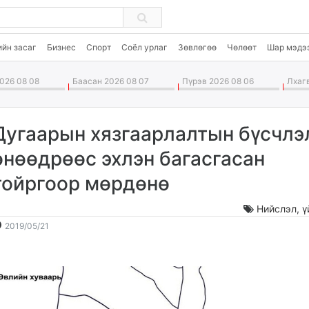
ийн засаг
Бизнес
Спорт
Соёл урлаг
Зөвлөгөө
Чөлөөт
Шар мэдэ
026 08 08
Баасан 2026 08 07
Пүрэв 2026 08 06
Лхагв
Дугаарын хязгаарлалтын бүсчлэ
өнөөдрөөс эхлэн багасгасан
тойргоор мөрдөнө
Нийслэл
,
ү
2019-
2026-
2019/05/21
05-
08-
21
09
13:55:26
01:13:51