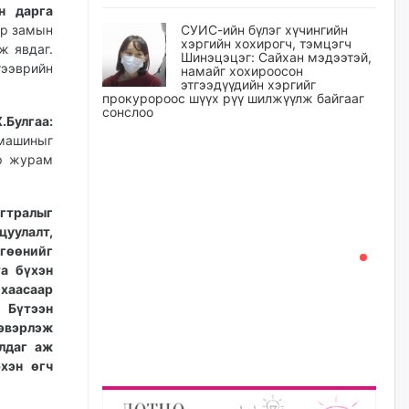
н дарга
эр замын
СУИС-ийн бүлэг хүчингийн
хэргийн хохирогч, тэмцэгч
ж явдаг.
Шинэцэцэг: Сайхан мэдээтэй,
ээврийн
намайг хохироосон
этгээдүүдийн хэргийг
прокуророос шүүх рүү шилжүүлж байгааг
сонслоо
.Булгаа:
өчигдѳр
 машиныг
эр журам
Өчигдрийн байдлаар ₮10000
доош дүнгээр шатахууны
ягтралыг
худалдан авалт хийсэн 1500
баримт бүртгэгджээ
уулалт,
гөөнийг
өчигдѳр
та бүхэн
 хаасаар
Шатахуун олголтыг 50,000
 Бүтээн
төгрөгөөр хязгаарласныг
нэмэгдүүлж 100,000 төгрөгт
эвэрлэж
хүргэхээр судалж байгаа
лдаг аж
хэн өгч
өчигдѳр