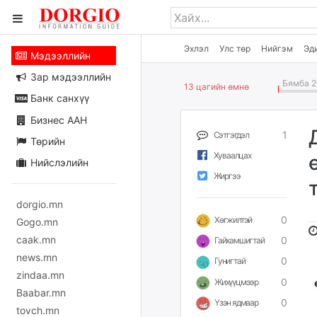
Эхлэл
Улс төр
Нийгэм
Эд
Мэдээллийн
Зар мэдээллийн
Бямба 2
13 цагийн өмнө
Банк санхүү
Бизнес ААН
1
Сэтгэгдэл
Төрийн
Хуваалцах
Нийслэлийн
Жиргээ
dorgio.mn
0
Хөгжилтэй
Gogo.mn
caak.mn
0
Гайхамшигтай
news.mn
0
Гунигтай
zindaa.mn
0
Жихүүцмээр
Baabar.mn
0
Үзэн ядмаар
tovch.mn