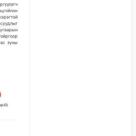
наймдугаар сарын 14-нөөс
гүүлэгч
ажиллуулж эхэлнэ
цгойлон
уржигдар
хэрэгтэй
асуудлыг
дугаарын
Орон сууц, нийтийн аж ахуй,
авто зам, тохижилт
тойргоор
үйлчилгээний ажилтнуудын
аас зуны
ХАРИЛЦАА хандлагатай
холбоотой ГОМДОЛ их байгааг
дурдлаа
уржигдар
Бариста хийх нь залуусын
дунд яагаад трэнд болов
уржигдар
р (
0
)
Өмгөөлөгч Б.Оюунбилэг:
"Урьхан" Б.Чинбат гэж хүн
бизнес хамтрагчаа гүтгэж
хууль хяналтын байгууллагаар
шалгуулж, торны цаана
суулгана гэх мэтээр дарамталдаг