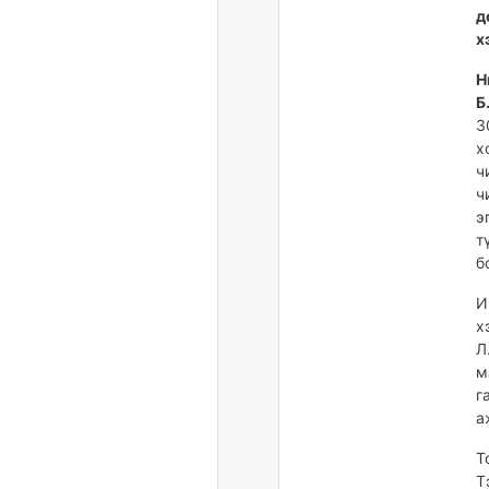
д
х
Н
Б
3
х
ч
ч
э
т
б
И
х
Л
м
г
а
Т
Т