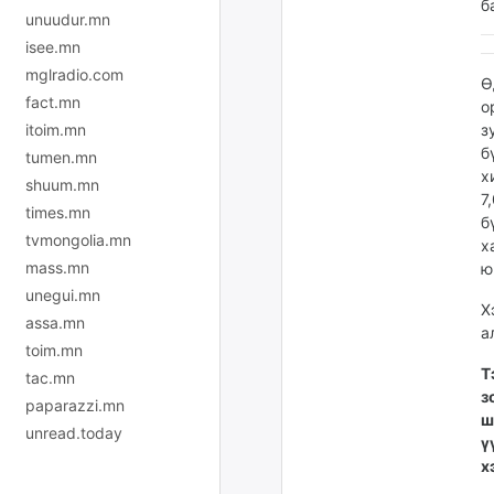
б
unuudur.mn
isee.mn
mglradio.com
Ө
fact.mn
о
з
itoim.mn
б
tumen.mn
х
shuum.mn
7
times.mn
б
tvmongolia.mn
х
mass.mn
ю
unegui.mn
Х
assa.mn
а
toim.mn
Т
tac.mn
з
paparazzi.mn
ш
unread.today
ү
х