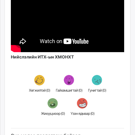
Нийслэлийн ИТХ-ын ХМОНХТ
Хөгжилтэй (
0
)
Гайхамшигтай (
0
)
Гунигтай (
0
)
Жихүүцмээр (
0
)
Үзэн ядмаар (
0
)