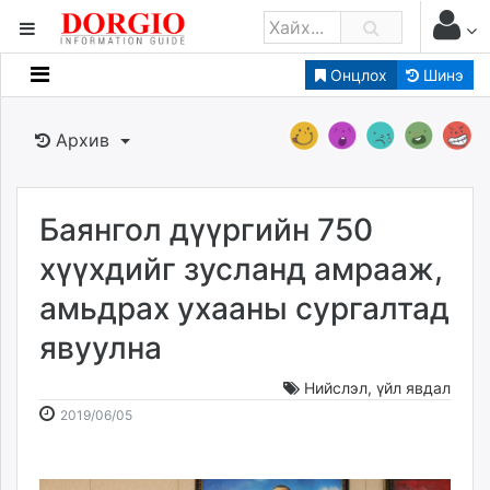
Онцлох
Шинэ
Мэдээллийн
Зар мэдээллийн
Архив
Банк санхүү
Бизнес ААН
Төрийн
Баянгол дүүргийн 750
Нийслэлийн
хүүхдийг зусланд амрааж,
амьдрах ухааны сургалтад
dorgio.mn
явуулна
Gogo.mn
caak.mn
Нийслэл
,
үйл явдал
news.mn
2019-
2026-
2019/06/05
zindaa.mn
06-
08-
Baabar.mn
05
08
tovch.mn