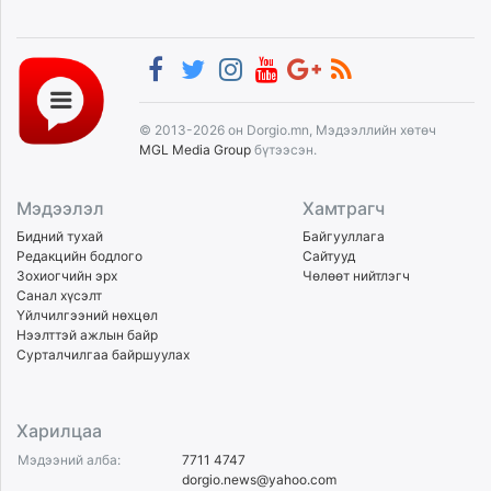
© 2013-2026 он Dorgio.mn, Мэдээллийн хөтөч
MGL Media Group
бүтээсэн.
Мэдээлэл
Хамтрагч
Бидний тухай
Байгууллага
Редакцийн бодлого
Сайтууд
Зохиогчийн эрх
Чөлөөт нийтлэгч
Санал хүсэлт
Үйлчилгээний нөхцөл
Нээлттэй ажлын байр
Сурталчилгаа байршуулах
Харилцаа
Мэдээний алба:
7711 4747
dorgio.news@yahoo.com