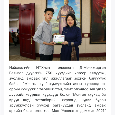
09:26:04
23:54:32
ikon.mn
mnb.mn
Livetv.mn
Eguur.mn
24tsag.mn
shuud.mn
eagle.mn
ergelt.mn
zarig.mn
today.mn
Нийслэлийн ИТХ-ын төлөөлөгч Д.Мөнхжаргал
zuv.mn
Баянгол дүүргийн 750 хүүхдийг хотоор аялуулж,
mminfo.mn
зусланд амраах үйл ажиллагааг зохион байгуулж
ugluu.mn
байна. “Монгол хүн” хүмүүжлийн аяны хүрээнд эх
urlag.mn
оронч хүмүүжил төлөвшилтэй, хамт олондоо зөв үлгэр
unen.mn
дуурайл үзүүлдэг хүүхдүүд болон “Монгол хүүхэд ба
эрүүл шүд” хөтөлбөрийн хүрээнд шүдээ бүрэн
asu.mn
эрүүлжүүлсэн хүүхэд багачуудад зусланд амрах
shudarga.mn
эрхийн бичиг олгожээ. Мөн “Уншлагыг дэмжих-2021”
shuurhai.mn