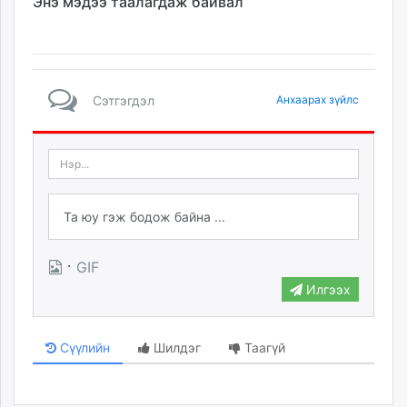
Энэ мэдээ таалагдаж байвал
Сэтгэгдэл
Анхаарах зүйлс
·
GIF
Илгээх
Сүүлийн
Шилдэг
Таагүй