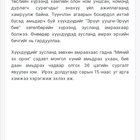
төслийн хүрээнд хамгийн олон ном уншсан, номонд
unuudur.mn
дурлагч сурагчдыг энэхүү үйл ажиллагаанд
isee.mn
хамруулж байна. Түүнчлэн агаарын бохирдол ихтэй
бүсэд амьдарч буй хүүхдүүдийг “Эрүүл уушги-Эрүүл
mglradio.com
бие” хөтөлбөрийн хүрээнд зусланд амраахаар
fact.mn
болжээ. Өнөөдөр хүүхдүүдэд зусланд амрах эрхийн
itoim.mn
бичгийг нь гардууллаа.
tumen.mn
Хүүхдүүдийг зусланд зөвхөн амраахаас гадна “Миний
shuum.mn
эх орон” сэдэвт монгол хүний амьдрах ухаан, бие
times.mn
даан амьдрах чадвар олгох 36 цагийн сургалт
tvmongolia.mn
явуулах юм. Ирэх долдугаар сарын 15-наас уг арга
mass.mn
хэмжээ хэрэгжиж эхлэх аж.
unegui.mn
assa.mn
toim.mn
tac.mn
paparazzi.mn
unread.today