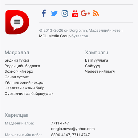
© 2013-2026 он Dorgio.mn, Мэдээллийн хөтөч
MGL Media Group
бүтээсэн.
Мэдээлэл
Хамтрагч
Бидний тухай
Байгууллага
Редакцийн бодлого
Сайтууд
Зохиогчийн эрх
Чөлөөт нийтлэгч
Санал хүсэлт
Үйлчилгээний нөхцөл
Нээлттэй ажлын байр
Сурталчилгаа байршуулах
Харилцаа
Мэдээний алба:
7711 4747
dorgio.news@yahoo.com
Маркетингийн алба:
8800 4147
,
7711 4747