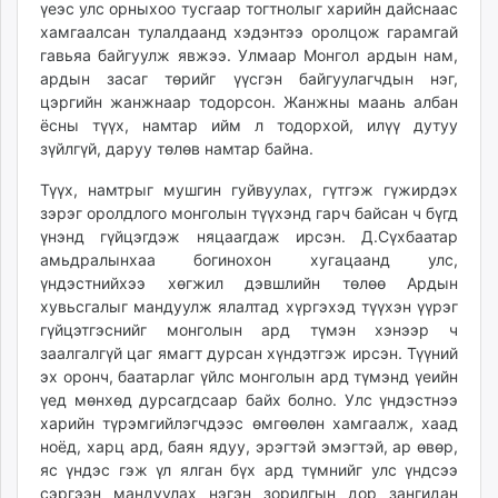
үеэс улс орныхоо тусгаар тогтнолыг харийн дайснаас
хамгаалсан тулалдаанд хэдэнтээ оролцож гарамгай
гавьяа байгуулж явжээ. Улмаар Монгол ардын нам,
ардын засаг төрийг үүсгэн байгуулагчдын нэг,
цэргийн жанжнаар тодорсон. Жанжны маань албан
ёсны түүх, намтар ийм л тодорхой, илүү дутуу
зүйлгүй, даруу төлөв намтар байна.
Түүх, намтрыг мушгин гуйвуулах, гүтгэж гүжирдэх
зэрэг оролдлого монголын түүхэнд гарч байсан ч бүгд
үнэнд гүйцэгдэж няцаагдаж ирсэн. Д.Сүхбаатар
амьдралынхаа богинохон хугацаанд улс,
үндэстнийхээ хөгжил дэвшлийн төлөө Ардын
хувьсгалыг мандуулж ялалтад хүргэхэд түүхэн үүрэг
гүйцэтгэснийг монголын ард түмэн хэнээр ч
заалгалгүй цаг ямагт дурсан хүндэтгэж ирсэн. Түүний
эх оронч, баатарлаг үйлс монголын ард түмэнд үеийн
үед мөнхөд дурсагдсаар байх болно. Улс үндэстнээ
харийн түрэмгийлэгчдээс өмгөөлөн хамгаалж, хаад
ноёд, харц ард, баян ядуу, эрэгтэй эмэгтэй, ар өвөр,
яс үндэс гэж үл ялган бүх ард түмнийг улс үндсээ
сэргээн мандуулах нэгэн зорилгын дор зангидан