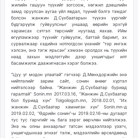
жилийн гашуун түүхийг зогсоож, хөгжил дэвшлийн
замд оруулсан аугаа үйл явдал, түүний бэлгэ тэмдэг
болсон жанжин Д.Сүхбаатарын түүхэн үүргийг
бүдгэрүүлж гуйвуулсныг уншаад өөрийн эрхгүй
харамсах сэтгэл төрснийг нуугаад яахав. Ийм
өгүүлэмжээр түүхийг гуйвуулж, баттай баримт, эх
сурвалжаар хэдийнэ нотлогдсон үнэнийг “тэр ингэж
хэлсэн, энэ тэгж ярьсан” хэмээн оролдох нь түүхийн
наад захын мэдлэггүйн дээр уншигчдыг илт
басамжилж даажигнасан хэрэг болжээ.
“Цуу үг модон улаатай” гэгчээр Д.Мөнхдоржийн энэ
нийтлэлийг зарим сайт, сонин өнөөг хүртэл
нийтэлсээр байна. “Жанжин Д.Сүхбаатар буриад
гаралтай” Sonin.mn 2017.03.16, “Жанжин Д.Сүхбаатар
бол буриад хүн” Tolgoilogch.mn, 2018.02.01, “Их
жанжин Д.Сүхбаатар хамниган хүн” Sonin.mn-д
2019.02.02, “Өдрийн сонин”-ы 2019.02.16-ны дугаарт
тус тус гарчгийг нь бага зэрэг өөрчлөн нийтэлжээ.
Энэ нь олны анхаарлыг татсан мэдээллээр үзэгч,
уншигчдынхаа эгнээг тэлж, мэдээллийн өрсөлдөөнд