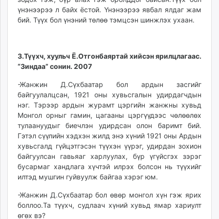
үнэнээрээ л байх ёстой. Үнэнээрээ явбал ялдаг жам
бий. Түүх бол үнэний төлөө тэмцсэн шинжлэх ухаан.
3.Түүхч, хуульч Ё.Отгонбаяртай хийсэн ярилцлагаас.
“Зиндаа” сонин. 2007
-Жанжин Д.Сүхбаатар бол ардын засгийг
байгуулалцсан, 1921 оны хувьсгалын удирдагчдын
нэг. Тэрээр ардын журамт цэргийн жанжны хувьд
Монгол орныг гамин, цагааны цэргүүдээс чөлөөлөх
тулаануудыг биечлэн удирдсан олон баримт бий.
Гэтэл сүүлийн хэдхэн жилд энэ хүний 1921 оны Ардын
хувьсгалд гүйцэтгэсэн түүхэн үүрэг, удирдан зохион
байгуулсан гавьяаг харлуулах, бүр үгүйсгэх зэрэг
бусармаг хандлага хүчтэй илрэх болсон нь түүхийг
илтэд мушгин гуйвуулж байгаа хэрэг юм.
-Жанжин Д.Сүхбаатар бол өвөр монгол хүн гэж ярих
боллоо.Та түүхч, судлаач хүний хувьд ямар хариулт
өгөх вэ?