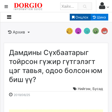
Онцлох
Шинэ
Мэдээллийн
Зар мэдээллийн
Архив
Банк санхүү
Бизнес ААН
Төрийн
Дамдины Сүхбаатарыг
Нийслэлийн
тойрсон гүжир гүтгэлэгт
цэг тавья, одоо болсон юм
dorgio.mn
биш үү?
Gogo.mn
caak.mn
Нийгэм
,
Бусад
news.mn
2019-
2026-
2019/06/25
zindaa.mn
06-
08-
Baabar.mn
25
08
tovch.mn