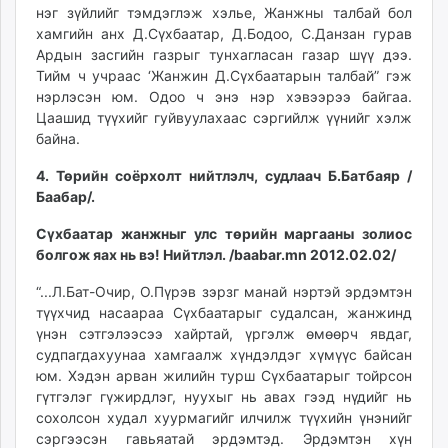
нэг зүйлийг тэмдэглэж хэлье, Жанжны талбай бол
хамгийн анх Д.Сүхбаатар, Д.Бодоо, С.Данзан гурав
Ардын засгийн газрыг тунхагласан газар шүү дээ.
Тийм ч учраас ‘Жанжин Д.Сүхбаатарын талбай” гэж
нэрлэсэн юм. Одоо ч энэ нэр хэвээрээ байгаа.
Цаашид түүхийг гуйвуулахаас сэргийлж үүнийг хэлж
байна.
4. Төрийн соёрхолт нийтлэлч, судлаач Б.Батбаяр /
Баабар/.
Сүхбаатар жанжныг улс төрийн маргааны золиос
болгож яах нь вэ! Нийтлэл. /baabar.mn 2012.02.02/
“...Л.Бат-Очир, О.Пүрэв зэрзг манай нэртэй эрдэмтэн
түүхчид насаараа Сүхбаатарыг судалсан, жанжинд
үнэн сэтгэлээсээ хайртай, үргэлж өмөөрч явдаг,
судпагдахуунаа хамгаалж хүндэлдэг хүмүүс байсан
юм. Хэдэн арван жилийн турш Сүхбаатарыг тойрсон
гүтгэлэг гүжирдлэг, нуухыг нь авах гээд нүдийг нь
сохолсон худал хуурмагийг илчилж түүхийн үнэнийг
сэргээсэн гавьяатай эрдэмтэд. Эрдэмтэн хүн