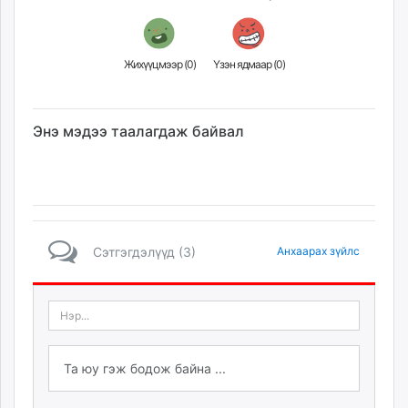
Жихүүцмээр (
0
)
Үзэн ядмаар (
0
)
Энэ мэдээ таалагдаж байвал
Сэтгэгдэлүүд (3)
Анхаарах зүйлс