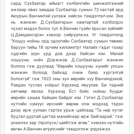
сард Сүхбаатар аймагт хэлбичгийн шинжилгээний
ажлаар явах замдаа Сүхбаатар сумын 72 настай ард
Аюурын Ванчинтай уулзаж хийсэн тэмдэглэл юм. Энэ
нь жанжин Д.Сүхбаатарын намтартай холбогдох
чухал мэдээ болох тул А.Ванчин гуайн ярьсан зүйлийг
Ц.Дамдинсүрэн хэвээр сийрүүлжээ. Уг тэмдэглэлд
“Хошуу ноёны орд одоогийн Сүхбаатар сумын төвөөс
баруун тийш 18 орчим километрт Налайх гэдэг газар
худгийн зүүн урд дов дээр байсан юм. Манай
хошууны ноён Доржжав Д.Сүхбаатарыг жанжин
боллоо гэж дуулаад “Өөрийн хошууны хүнийг улсын
жанжин болоод байхад очиж баяр хүргэлгүй
болохгүй” гэж 1922 оны зун өөрийн хүү Ванчиндоной,
Равдан туслах хоёрыг Хүрээнд явуулав. Би тэдний
хөтчөөр явлаа. Хүрээнд Ёст бэйс ноёны буудаг
өөрийн хашаа байшин байдаг юм. Гэтэл Д.Сүхбаатар
нутгийн хүмүүс ирснийг өөрөө олж мэдээд тэдэн
дээр ирж уулзан гэртээ урьж цайлаад ”Та нар нутаг
буцтал дуртай цагтаа манайхаар ирж байгаарай.” гэж
үнэмлэх зар /пропуск/ шийтгэж өгөв.” хэмээн нутгийн
өвгөн А.Ванчин өгүүлснийг тэмдэглэж үлдээжээ.