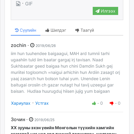
·
GIF
Илгээх
Сүүлийн
Шилдэг
Таагүй
zochin ·
2019/06/26
iim hun tuuhendee baigaagui, MAH ard tumnii tarhi
ugaahiin tuld iim baatar gargaj irj tavisan. Naad
Sukhbaatar geed baigaa hun chini Damdin Sukh gej
muriitei togloomch =naigui arhichin hun Ardiin zasagt orj
yaaj zasarch hun bolson tuhai yum. Unendee Lenin
baitugai orosiin ch gazar nutagt hul tavij uzeegui gar
baisan. Hudlaa huurugduj hiisen jujig yum baigaan
·
Хариулах
Устгах
-
0
-
0
Зочин ·
2019/06/25
XX зууны эхэн үеийн Монголын түүхийн хамгийн
эгзэгтэй цаг үед ард түмний төрүүлсэн, шалгаран