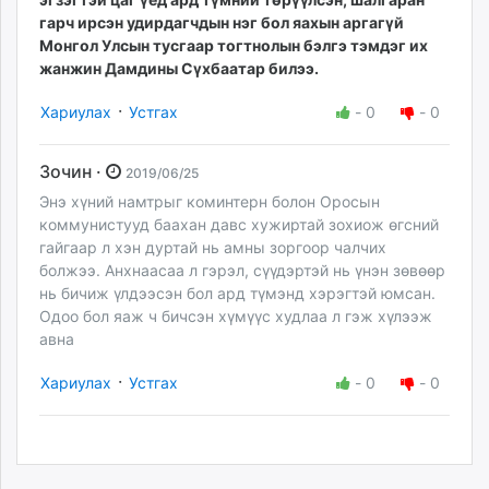
гарч ирсэн удирдагчдын нэг бол яахын аргагүй
Монгол Улсын тусгаар тогтнолын бэлгэ тэмдэг их
жанжин Дамдины Сүхбаатар билээ.
·
Хариулах
Устгах
-
0
-
0
Зочин ·
2019/06/25
Энэ хүний намтрыг коминтерн болон Оросын
коммунистууд баахан давс хужиртай зохиож өгсний
гайгаар л хэн дуртай нь амны зоргоор чалчих
болжээ. Анхнаасаа л гэрэл, сүүдэртэй нь үнэн зөвөөр
нь бичиж үлдээсэн бол ард түмэнд хэрэгтэй юмсан.
Одоо бол яаж ч бичсэн хүмүүс худлаа л гэж хүлээж
авна
·
Хариулах
Устгах
-
0
-
0