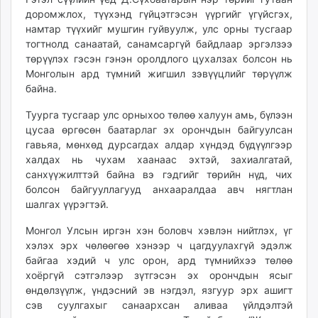
доромжлох, түүхэнд гүйцэтгэсэн үүргийг үгүйсгэх,
намтар түүхийг мушгин гуйвуулж, улс орны тусгаар
тогтнолд санаатай, санамсаргүй байдлаар эргэлзээ
төрүүлэх гэсэн гэнэн оролдлого цухалзах болсон нь
Монголын ард түмний жигшил зэвүүцлийг төрүүлж
байна.
Туурга тусгаар улс орныхоо төлөө халуун амь, бүлээн
цусаа өргөсөн баатарлаг эх орончдын байгуулсан
гавьяа, мөнхөд дурсагдах алдар хүндэд бүдүүлгээр
халдах нь чухам хаанаас эхтэй, захиалгатай,
санхүүжилттэй байна вэ гэдгийг төрийн нүд, чих
болсон байгууллагууд анхааралдаа авч нягтлан
шалгах үүрэгтэй.
Монгол Улсын иргэн хэн боловч хэвлэн нийтлэх, үг
хэлэх эрх чөлөөгөө хэнээр ч цагдуулахгүй эдэлж
байгаа хэдий ч улс орон, ард түмнийхээ төлөө
хоёргүй сэтгэлээр зүтгэсэн эх орончдын ясыг
өндөлзүүлж, үндэсний эв нэгдэл, язгуур эрх ашигт
сэв суулгахыг санаархсан аливаа үйлдэлтэй