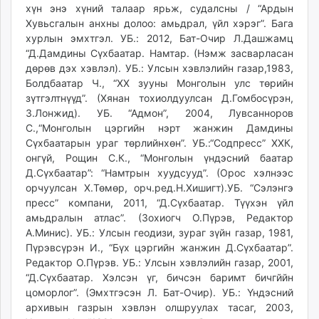
хүн энэ хүний талаар ярьж, судалсны / “Ардын
Хувьсгалын анхны долоо: амьдрал, үйл хэрэг”. Бага
хурлын эмхтгэл. УБ.: 2012, Бат-Очир Л.Дашжамц
“Д.Дамдины Сүхбаатар. Намтар. (Нэмж засварласан
дөрөв дэх хэвлэл). УБ.: Улсын хэвлэлийн газар,1983,
Болдбаатар Ч., “XX зууны Монголын улс төрийн
зүтгэлтнүүд”. (Хянан тохиолдуулсан Д.Гомбосүрэн,
З.Лонжид). УБ. “Адмон”, 2004, Лувсанноров
С.,“Монголын цэргийн нэрт жанжин Дамдины
Сүхбаатарын ураг төрлийнхөн”. УБ.:“Содпресс” ХХК,
онгүй, Рощин С.К., “Монголын үндэсний баатар
Д.Сүхбаатар”: “Намтрын хуудсууд”. (Орос хэлнээс
орчуулсан Х.Төмөр, орч.ред.Н.Хишигт).УБ. “Сэлэнгэ
пресс” компани, 2011, “Д.Сүхбаатар. Түүхэн үйл
амьдралын атлас”. (Зохиогч О.Пүрэв, Редактор
А.Минис). УБ.: Улсын геодизи, зураг зүйн газар, 1981,
Пүрэвсүрэн И., “Бүх цэргийн жанжин Д.Сүхбаатар”.
Редактор О.Пүрэв. УБ.: Улсын хэвлэлийн газар, 2001,
“Д.Сүхбаатар. Хэлсэн үг, бичсэн баримт бичгййн
цоморлог”. (Эмхтгэсэн Л. Бат-Очир). УБ.: Үндэсний
архивын газрын хэвлэн олшруулах тасаг, 2003,