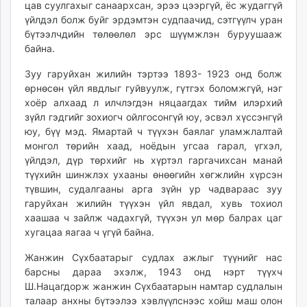
цав суулгахыг санаархсан, эрээ цээргүй, ёс жудаггүй
үйлдэл болж буйг эрдэмтэн судпаачид, сэтгүүлч уран
бүтээлчдийн төлөөлөл эрс шүүмжлэн буруушааж
байна.
Зуу гаруйхан жилийн тэртээ 1893- 1923 онд болж
өрнөсөн үйл явдлыг гуйвуулж, гүтгэх боломжгүй, нэг
хоёр алхаад л илчлэгдэн няцаагдах тийм илэрхий
зүйл гэдгийг зохиогч ойлгосонгүй юу, эсвэл хүссэнгүй
юу, бүү мэд. Ямартай ч түүхэн баялаг уламжлалтай
монгол төрийн хаад, ноёдын угсаа гарал, үгхэл,
үйлдэл, дүр төрхийг нь хүртэл гаргачихсан манай
түүхийн шинжлэх ухааны өнөөгийн хөгжлийн хүрсэн
түвшин, судалгааны арга зүйн ур чадвараас зуу
гаруйхан жилийн түүхэн үйл явдал, хувь тохиол
хаашаа ч зайлж чадахгүй, түүхэн ул мөр балрах цаг
хугацаа яагаа ч үгүй байна.
Жанжин Сүхбаатарыг судлах ажлыг түүнийг нас
барсны дараа эхэлж, 1943 онд нэрт түүхч
Ш.Нацагдорж жанжин Сүхбаатарын намтар судлалын
талаар анхны бүтээлээ хэвлүүлснээс хойш маш олон