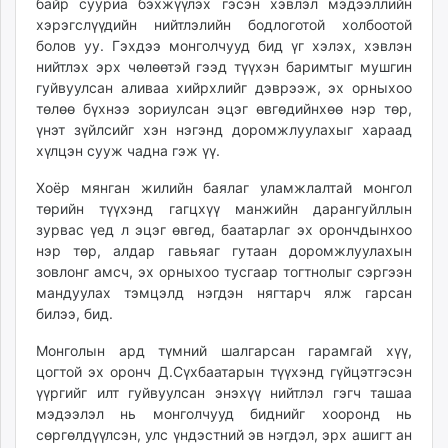
байр сууриа бэхжүүлэх гэсэн хэвлэл мэдээллийн
хэрэгслүүдийн нийтлэлийн бодлоготой холбоотой
болов уу. Гэхдээ монголчууд бид үг хэлэх, хэвлэн
нийтлэх эрх чөлөөтэй гээд түүхэн баримтыг мушгин
гуйвуулсан аливаа хийрхлийг дэврээж, эх орныхоо
төлөө бүхнээ зориулсан эцэг өвгөдийнхөө нэр төр,
үнэт зүйлсийг хэн нэгэнд доромжлуулахыг хараад
хүлцэн сууж чадна гэж үү.
Хоёр мянган жилийн баялаг уламжлалтай монгол
төрийн түүхэнд гагцхүү манжийн дарангуйллын
зурвас үед л эцэг өвгөд, баатарлаг эх орончдынхоо
нэр төр, алдар гавьяаг гутаан доромжлуулахын
зовлонг амсч, эх орныхоо тусгаар тогтнолыг сэргээн
мандуулах тэмцэлд нэгдэн нягтарч ялж гарсан
билээ, бид.
Монголын ард түмний шалгарсан гарамгай хүү,
цогтой эх оронч Д.Сүхбаатарын түүхэнд гүйцэтгэсэн
үүргийг илт гуйвуулсан энэхүү нийтлэл гэгч ташаа
мэдээлэл нь монголчууд биднийг хооронд нь
сөргөлдүүлсэн, улс үндэстний эв нэгдэл, эрх ашигт ан