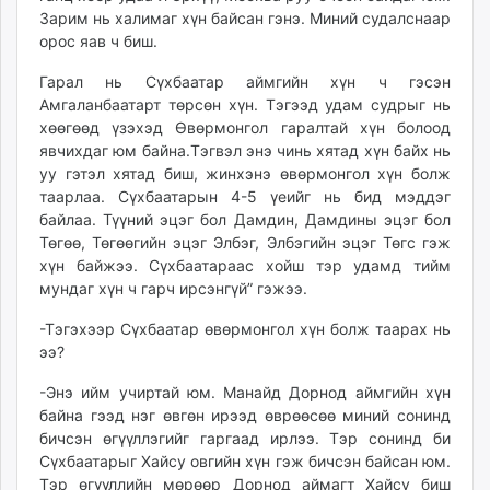
Зарим нь халимаг хүн байсан гэнэ. Миний судалснаар
орос яав ч биш.
Гарал нь Сүхбаатар аймгийн хүн ч гэсэн
Амгаланбаатарт төрсөн хүн. Тэгээд удам судрыг нь
хөөгөөд үзэхэд Өвөрмонгол гаралтай хүн болоод
явчихдаг юм байна.Тэгвэл энэ чинь хятад хүн байх нь
уу гэтэл хятад биш, жинхэнэ өвөрмонгол хүн болж
таарлаа. Сүхбаатарын 4-5 үеийг нь бид мэддэг
байлаа. Түүний эцэг бол Дамдин, Дамдины эцэг бол
Төгөө, Төгөөгийн эцэг Элбэг, Элбэгийн эцэг Төгс гэж
хүн байжээ. Сүхбаатараас хойш тэр удамд тийм
мундаг хүн ч гарч ирсэнгүй” гэжээ.
-Тэгэхээр Сүхбаатар өвөрмонгол хүн болж таарах нь
ээ?
-Энэ ийм учиртай юм. Манайд Дорнод аймгийн хүн
байна гээд нэг өвгөн ирээд өврөөсөө миний сонинд
бичсэн өгүүллэгийг гаргаад ирлээ. Тэр cонинд би
Сүхбаатарыг Хайсу овгийн хүн гэж бичсэн байсан юм.
Тэр өгүүллийн мөрөөр Дорнод аймагт Хайсу биш