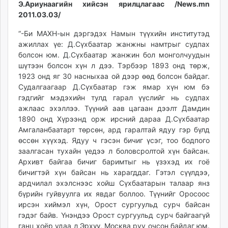
Э.Ариунаагийн хийсэн ярилцлагаас /News.mn
2011.03.03/
“-Би МАХН-ын дэргэдэх Намын түүхийн институтэд
ажиллах үе: Д.Сүхбаатар жанжны намтрыг судпах
болсон юм. Д.Сүхбаатар жанжин бол монголчуудын
шүтээн болсон хүн л дээ. Тэрбээр 1893 онд төрж,
1923 онд яг 30 насныхаа ой дээр өөд болсон байдаг.
Судалгаагаар Д.Сүхбаатар гэж ямар хүн юм бэ
гэдгийг мэдэхийн тулд гарал үүслийг нь судпах
ажлаас эхэллээ. Түүний аав цагаан дээлт Дамдин
1890 онд Хүрээнд орж ирсний дараа Д.Сүхбаатар
Амгаланбаатарт төрсөн, ард гаралтай ядуу гэр бүлд
өссөн хүүхэд. Ядуу ч гэсэн бичиг үсэг, тоо бодпого
заалгасан тухайн үедээ л боловсролтой хүн байсан.
Архивт байгаа бичиг баримтыг нь үзэхэд их гоё
бичигтэй хүн байсан нь харагддаг. Гэтэл сүүлдээ,
ардчилал эхэлснээс хойш Сүхбаатарын талаар янз
бүрийн гуйвуулга их явдаг боллоо. Түүнийг Оросоос
ирсэн хиймэл хүн, Орост сургуульд сурч байсан
гэдэг байв. Үнэндээ Орост сургуульд сурч байгаагүй
ганц хоёр удаа л Эрхүү, Москва руу очсон байдаг юм.