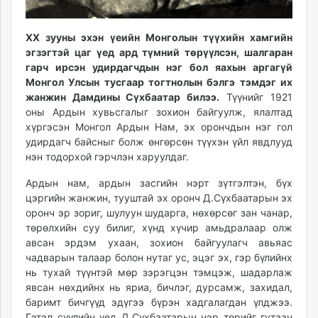
unuudur.mn
isee.mn
XX зууны эхэн үеийн Монголын түүхийн хамгийн
mglradio.com
эгзэгтэй цаг үед ард түмний төрүүлсэн, шалгаран
fact.mn
гарч ирсэн удирдагчдын нэг бол яахын аргагүй
Монгол Улсын тусгаар тогтнолын бэлгэ тэмдэг их
itoim.mn
жанжин Дамдины Сүхбаатар билээ.
Түүнийг 1921
tumen.mn
оны Ардын хувьсгалыг зохион байгуулж, ялалтад
shuum.mn
хүргэсэн Монгол Ардын Нам, эх орончдын нэг гол
times.mn
удирдагч байсныг болж өнгөрсөн түүхэн үйл явдлууд
tvmongolia.mn
нэн тодорхой гэрчлэн харуулдаг.
mass.mn
Ардын нам, ардын засгийн нэрт зүтгэлтэн, бүх
unegui.mn
цэргийн жанжин, тууштай эх оронч Д.Сүхбаатарын эх
assa.mn
оронч эр зориг, шулуун шударга, нөхөрсөг зан чанар,
toim.mn
төрөлхийн суу билиг, хүнд хүчир амьдралаар олж
авсан эрдэм ухаан, зохион байгуулагч авьяас
tac.mn
чадварын талаар болон нутаг ус, эцэг эх, гэр бүлийнх
paparazzi.mn
нь тухай түүнтэй мөр зэрэгцэн тэмцэж, шадарлаж
unread.today
явсан нөхдийнх нь яриа, бичлэг, дурсамж, захидал,
баримт бичгүүд эдүгээ бүрэн хадгалагдан үлджээ.
Гэтэл сүүлийн үед Д.Сүхбаатарын нэр төрийг гутаан