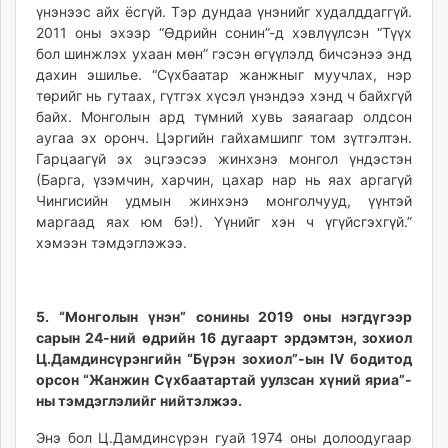
үнэнээс айх ёсгүй. Тэр дундаа үнэнийг худалддаггүй.
2011 оны эхээр “Өдрийн сонин”-д хэвлүүлсэн “Түүх
бол шинжлэх ухаан мөн” гэсэн өгүүлэлд бичсэнээ энд
дахин эшилье. “Сүхбаатар жанжныг муучлах, нэр
төрийг нь гутаах, гүтгэх хүсэл үнэндээ хэнд ч байхгүй
байх. Монголын ард түмний хувь заяагаар олдсон
аугаа эх оронч. Цэргийн гайхамшипг том зүтгэлтэн.
Гарцаагүй эх эцгээсээ жинхэнэ монгол үндэстэн
(Барга, үзэмчин, харчин, цахар нар нь яах аргагүй
Чингисийн удмын жинхэнэ монголчууд, үүнтэй
маргаад яах юм бэ!). Үүнийг хэн ч үгүйсгэхгүй.”
хэмээн тэмдэглэжээ.
5. “Монголын үнэн” сонины 2019 оны нэгдүгээр
сарын 24-ний өдрийн 16 дугаарт эрдэмтэн, зохиол
Ц.Дамдинсүрэнгийн “Бүрэн зохиол”-ын IV бодитод
орсон “Жанжин Сүхбаатартай уулзсан хүний яриа”-
ны тэмдэглэлийг нийтэлжээ.
Энэ бол Ц.Дамдинсүрэн гуай 1974 оны долоодугаар