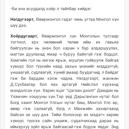
-Би энэ асуудалд хоёр л тайлбар хийдэг.
Нэгдүгээрт,
Өвөрмонгол гэдэг чинь угтаа Монгол хүн
шүү дээ.
Хоёрдугаарт,
Өвөрмонгол хүн Монголын тусгаар
тогтнол, эрх чөлөөний төлөө ийм их гавьяа
байгуулсан нь үнэн бол харин ч бүр алдаршуулах,
магтан дуулахад ямар ч буруу байхгүй гэж бодцог.
Хамгийн гол нь ингэж ярьж, мушгин гуйвуулж байгаа
хүмүүс бол түүхийн наад захын үнэнийг мэддэггүй,
уншаагүй, судлаагүй, хүний амаар буудагчид л байдаг
гэж би бардам хэлж чадна. Нэгдүгээрт, жанжин
Д.Сүхбаатар бол яах аргагүй Нийслэл хүрээнд
мэндэлсэн хүн. Харин эцэг “Цагаан дээлт” Дамдин нь
Үзэмчин хошууны хүн.Тэр үед Дарьгангын нутаг бол
Богд хаант Монгол Улсын нутаг биш, Монгол Улс ар,
өвөр гэж салаагүй, бүгд л Манжийн захиргаанд
байсан үе шүү дээ. Тийм болохоор их мэдэгч зарим
хүмүүс түүхээ сайн уншиж, судалчихаад дараа нь
иймэрхүү зүйл ярьж байгаасай гэж бодож явдаг. Энд