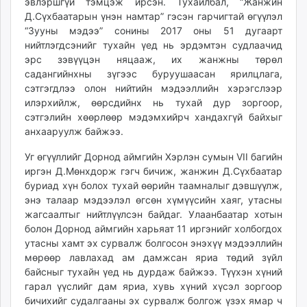
эвлэршгүй тэмцэж ирсэн. Тухайлбал, “Жанжин
Д.Сүхбаатарын үнэн намтар” гэсэн гарчигтай өгүүлэл
“Зууны мэдээ” сонины 2017 оны 51 дугаарт
нийтлэгдсэнийг тухайн үед нь эрдэмтэн судлаачид
эрс зэвүүцэн няцааж, их жанжны төрөл
садангийнхны зүгээс буруушаасан ярилцлага,
сэтгэгдлээ олон нийтийн мэдээллийн хэрэгслээр
илэрхийлж, өөрсдийнх нь тухай дур зоргоор,
сэтгэлийн хөөрлөөр мэдэмхийрч хандахгүй байхыг
анхааруулж байжээ.
Уг өгүүллийг Дорнод аймгийн Хэрлэн сумын VII багийн
иргэн Д.Мөнхдорж гэгч бичиж, жанжин Д.Сүхбаатар
буриад хүн болох тухай өөрийн таамналыг дэвшүүлж,
энэ талаар мэдээлэл өгсөн хүмүүсийн хаяг, утасны
жагсаалтыг нийтлүүлсэн байдаг. Улаанбаатар хотын
болон Дорнод аймгийн харьяат 11 иргэнийг холбогдох
утасны хамт эх сурвалж болгосон энэхүү мэдээллийн
мөрөөр лавлахад ам дамжсан яриа төдий зүйл
байсныг тухайн үед нь дурдаж байжээ. Түүхэн хүний
гарал үүслийг дам яриа, хувь хүний хүсэл зоргоор
бичихийг судалгааны эх сурвалж болгож үзэх ямар ч