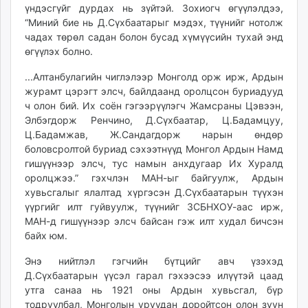
үндэсгүйг дурдах нь зүйтэй. Зохиогч өгүүлэлдээ,
“Миний бие нь Д.Сүхбаатарыг мэдэх, түүнийг нотолж
чадах төрөл садан болон бусад хүмүүсийн тухай энд
өгүүлэх болно.
...Алтанбулагийн чиглэлээр Монголд орж ирж, Ардын
журамт цэрэгт элсч, байлдаанд оролцсон буриадууд
ч олон бий. Их соён гэгээрүүлэгч Жамсраны Цэвээн,
Элбэгдорж Ренчино, Д.Сүхбаатар, Ц.Бадамцуу,
Ц.Бадамжав, Ж.Сандагдорж нарын өндөр
боловсролтой буриад сэхээтнүүд Монгол Ардын Намд
гишүүнээр элсч, тус намын анхдугаар Их Хуралд
оролцжээ.” гэхчлэн МАН-ыг байгуулж, Ардын
хувьсгалыг ялалтад хүргэсэн Д.Сүхбаатарын түүхэн
үүргийг илт гуйвуулж, түүнийг ЗСБНХОУ-аас ирж,
МАН-д гишүүнээр элсч байсан гэж илт худал бичсэн
байх юм.
Энэ нийтлэл гэгчийн бүтцийг авч үзэхэд
Д.Сүхбаатарын үүсэл гарал гэхээсээ илүүтэй цаад
утга санаа нь 1921 оны Ардын хувьсгал, бүр
тодруулбал, Монголын уруудан доройтсон олон зуун