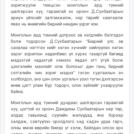
зоригжуулж тэмцсэн монголын ард түмний
шалгарсан хүү, гарамгай эх оронч Д.Сүхбаатарын
ариун үйлсийг залгамжилж, нэр төрийг хамгаалж
явах нь өнөөгийн бидний нандин үүрэг юм.
Монголын ард түмний дотроос эв нэгдлийн бэлгэдэл
болж тодорсон Д.Сүхбаатарын “Бидний улс эв
саналаа нэгтгэн нийт нэгэн хүчнийг нийлүүлэн нэгэн
зэрэг зориглон хөдөлбөөс үл хүрэх газаргүй бөгөөд
мэдэхгүй чадахгүй хэмээх явдал огт үгүй болж
цэнгэлийн манлайг олж болохыг дан ганц бидний
сэтгэлийн чин зориг мэднэ” гэсэн сургаалын ач
холбогдол, үнэ цэн олон ургальч үзэл түгэн дэлгэрсэн
өнөө цагт улам бүр тодорч, олон зүйлийг ухааруулж
байна.
Монголын ард түмний дундаас шалгарсан гарамгай
хүү, цогтой эх оронч Дамдины Сүхбаатарын нэр төр,
алдар гавьяанд сүүлийн жилүүдэд янз бүрээр
халдаж, сэвтүүлэх оролдлого хэд хэдэн удаа гарч,
олны өмнө өөрийн биеэр үг хэлж, байлдан олсон эрх
чөлөө, туурга тусгаар улсынхаа үндэс суурийг