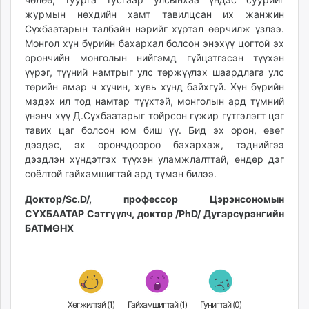
журмын нөхдийн хамт тавилцсан их жанжин
Сүхбаатарын талбайн нэрийг хүртэл өөрчилж үзлээ.
Монгол хүн бүрийн бахархал болсон энэхүү цогтой эх
орончийн монголын нийгэмд гүйцэтгэсэн түүхэн
үүрэг, түүний намтрыг улс төржүүлэх шаардлага улс
төрийн ямар ч хүчин, хувь хүнд байхгүй. Хүн бүрийн
мэдэх ил тод намтар түүхтэй, монголын ард түмний
үнэнч хүү Д.Сүхбаатарыг тойрсон гүжир гүтгэлэгт цэг
тавих цаг болсон юм биш үү. Бид эх орон, өвөг
дээдэс, эх орончдоороо бахархаж, тэднийгээ
дээдлэн хүндэтгэх түүхэн уламжлалттай, өндөр дэг
соёлтой гайхамшигтай ард түмэн билээ.
Доктор/Sc.D/, профессор Цэрэнсономын
СҮХБААТАР Сэтгүүлч, доктор /PhD/ Дугарсүрэнгийн
БАТМӨНХ
Хөгжилтэй (
1
)
Гайхамшигтай (
1
)
Гунигтай (
0
)