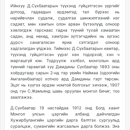
Ийнхүү Д.Сүхбаатарын түүхэнд гүйцэтгэсэн үүргийг
дотоод, гадаадын эрдэмтэд тал бүрээс нь
нарийвчлан судалж, судалгаа шинжилгээний нэг
сэдэвт, мөн хамтын олон арван бүтээлүүд олноор
хэвлэгдэж гарснаас гадна түүний тухай хамаатан
садан, анд нөхөд, хамтран зүтгэгчдийнх нь зүгээс
дурсч санагалзсан яриа сэтгэгдэл олноор
хадгалагдан үлджээ. Тиймээс Д.Сүхбаатарын намтар,
түүхэнд гүйцэтгэсэн үүрэг нэн тодорхой, хэн ч
маргашгүй юм. Тодруулж хэлбэл, монголын ард
түмний гарамгай хүү Дамдины Сүхбаатар 1893 оны
хоёрдугаар сарын 2-нд тэр үеийн Наймаа (одоогийн
Амгаланбаатар) хотноо ард Дамдины гэрт төрсөн.
Эцэг нь хүүгээ эрдэм номтой болгохыг хичээж, 1907
онд гүн С.Жамъянд шавь оруулан монгол бичиг, тоо
заалгажээ.
Д.Сүхбаатар 19 настайдаа 1912 онд Богд хаант
Монгол улсын цэргийн албанд дайчлагдан
Хужирбулангийн цэргийн дарга бэлтгэх сургуульд
суралцаж, сумангийн жагсаалын дарга болжээ. Энэ