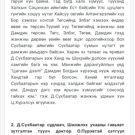
гаруй хүн байна. Тэд бүгд халх хүмүүс. Түүхэнд
Халхын Сэцэнхан аймгийн Ест бэйсийн Улс цуцлагч
гүнгийн хошуу нутаг Хайсуу овгийн Алтангэрэлийн хүү
Бор хэмээх хочтой Төгсийнд Элбэг хэмээх өндөр
өвөө нь төрсөн.Түүний хүү Төгөөгийнд жанжны аав
Дамдин төрсөн. Төгс, Элбэг, Төгөө, Дамдин гээд
жанжны дөрвөн үеийн өвөг эцэг одоогийнхоор бол
Сүхбаатар аймгийн Сүхбаатар сумын нутагт үе
дамжин амьдарч байсан. Харин эх талаас нь яривал
Д.Сүхбаатарын ээж Ханд нь Шүхрийн долоон хүүхний
хамгийн бага нь юм. Манжийн дарангуйллын үед
“Цагаан дээлт” Дамдин Богдын хүрээнд нүүж ирээд
Хандтай гэр бүл болсон. Хэний ятгалгаар
Сүхбаатарын нэр хүндэд халдаж байгааг мэдэхгүй
юм. Дэндүү дэгс юм ярьсан хүмүүсийг сонсоод
гайхах юм.” гэж Д.Сүхбаатар жанжнь удмын хүн
Ц.Хүрэлсүх өгүүлжээ.
2. Д.Сүхбаатар судлаач, Шинжлэх ухааны гавьяат
зүтгэлтэн түүхч доктор О.Пүрэвтэй сэтгүүл