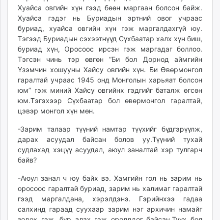
Хуайса овгийн хүн гээд бөөн маргаан болсон байж.
Хуайса гэдэг нь Буриадын эртний овог учраас
буриад, хуайса овгийн хүн гэж маргалдахгүй юу.
Тэгээд Буриадын сэхээтнүүд Сүхбаатар халх хүн биш,
буриад хүн, Оросоос ирсэн гэж маргадаг боллоо.
Тэгсэн чинь тэр өвгөн “Би бол Дорнод аймгийн
Үзэмчин хошууны Хайсу овгийн хүн. Би Өвөрмонгол
гаралтай учраас 1945 онд Монголын харьяат болсон
юм” гэж миний Хайсу овгийнх гэдгийг баталж өгсөн
юм.Тэгэхээр Сүхбаатар бол өвөрмонгол гаралтай,
цэвэр монгол хүн мөн.
-Зарим талаар түүний намтар түүхийг бүдгэрүүлж,
дарах асуудал байсан болов уу.Түүний тухай
судлахад хэцүү асуудал, аюул заналтай хэр тулгарч
байв?
-Аюул занал ч юу байх вэ. Хамгийн гол нь зарим нь
оросоос гаралтай буриад, зарим нь халимаг гаралтай
гээд маргалдана, хэрэлдэнэ. Гэрийнхээ гадаа
салхинд гараад суухаар зарим нэг архичин намайг
зодох гэж, бүр алах гэж оролддог байсан.Түүх бол