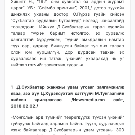
Хишигт Н., “1921 оны хувьсгал ба ардын журамт
цэрэг”. УБ.: “Соёмбо принтинг”, 2001,/ дотор түүхийн
шинжлэх ухааны доктор О.Пүрэв гуайн хийсэн
“Сүхбаатар судлалын бүтээлүүд” нэлээд чансаатайд
тооцогдоно. Ийнхүү Д.Сүхбаатарын гарал үүслийн
талаар түүхэн баримт нотолгоо, эх сурвалж
хангалттай бүрдүүлсэн, түүний амьдралын намтар
түүх сар, өдрөөр бичигдсэн байдаг тул энэ талаар
олон юм нуршилгүй, дор дурдсан тавхан эх
сурвалжаас иш татаж, үнэнийг ухаарахад нь уг
нийтлэл гэгчийг зохиогчид тусалья.
1 .Д.Сүхбаатар жанжны удам угсааг залгамжилж
яваа, зээ хүү Ц.Хүрэлсүхтэй сэтгүүлч М.Тунгаагийн
хийсэн ярилцлагаас. /Newsmedia.mn сайт,
2018.02.02./
-Монголын ард түмнийг төөрөгдүүлж түүхэн үнэнийг
гуйвуулж байгаад харамсч байна. Түүхч, судлаачдын
үзэж байгаагаар Д.Сүхбаатарын удам угсааны 300