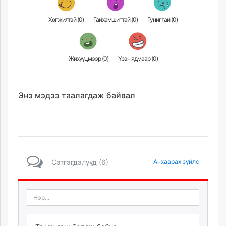
Хөгжилтэй (
0
)
Гайхамшигтай (
0
)
Гунигтай (
0
)
Жихүүцмээр (
0
)
Үзэн ядмаар (
0
)
Энэ мэдээ таалагдаж байвал
Сэтгэгдэлүүд (6)
Анхаарах зүйлс