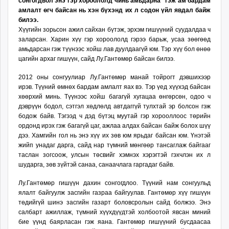
сонгогдвол энэ гэр хороололд чинь амьдарна” гэж ам бардам
ikon.mn
амлалт өгч байсан нь хэн бүхэнд их л содон үйл явдал байж
mnb.mn
билээ.
Хүүгийн зорьсон ажил сайхан бүтэж, эрхэм гишүүний суудалдаа ч
Livetv.mn
заларсан. Харин хүү гэр хороололд гэрээ барьж, усаа зөөгөөд
Eguur.mn
амьдарсан гэж түүнээс хойш лав дуулдаагүй юм. Тэр хүү бол өнөө
24tsag.mn
цагийн архаг гишүүн, сайд Лу.Гантөмөр байсан билээ.
shuud.mn
2012 оны сонгуулиар Лу.Гантөмөр манай тойрогт дэвшихээр
eagle.mn
ирэв. Түүний өмнөх бардам амлалт яах вэ. Тэр үед хүүхэд байсан
ergelt.mn
хөөрхий минь. Түүнээс хойш багагүй хугацаа өнгөрсөн, одоо ч
дэврүүн бодол, сэтгэл хөдлөлд автдаггүй тулхтай эр болсон гэж
zarig.mn
бодож байв. Тэгээд ч дэд бүтэц муутай гэр хорооллоос төрийн
today.mn
ордонд ирэх гэж багагүй цаг, ажлаа алдах байсан байж болох шүү
zuv.mn
дээ. Хамгийн гол нь энэ хүү их зөв юм ярьдаг байсан юм. Үнэтэй
жийп унадаг дарга, сайд нар түмний мөнгөөр тансаглаж байгааг
mminfo.mn
таслан зогсоож, улсын төсвийг хэмнэх хэрэгтэй гэхчлэн их л
ugluu.mn
шударга, зөв зүйтэй санаа, санаачлага гаргадаг байв.
urlag.mn
Лу.Гантөмөр гишүүн дахин сонгогдлоо. Түүний нам сонгуульд
unen.mn
ялалт байгуулж засгийн газраа байгуулав. Гантөмөр хүү гишүүн
asu.mn
төдийгүй шинэ засгийн газарт боловсролын сайд болжээ. Энэ
shudarga.mn
салбарт ажиллаж, түмний хүүхдүүдтэй холбоотой явсан миний
бие үүнд баярласан гэж яана. Гантөмөр гишүүний бусдаасаа
shuurhai.mn