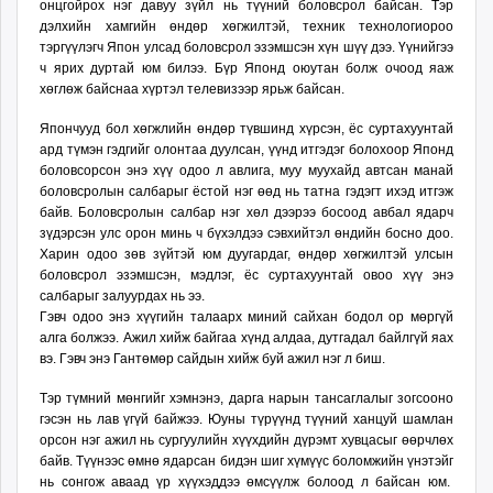
онцгойрох нэг давуу зүйл нь түүний боловсрол байсан. Тэр
unuudur.mn
дэлхийн хамгийн өндөр хөгжилтэй, техник технологиороо
isee.mn
тэргүүлэгч Япон улсад боловсрол эзэмшсэн хүн шүү дээ. Үүнийгээ
ч ярих дуртай юм билээ. Бүр Японд оюутан болж очоод яаж
mglradio.com
хөглөж байснаа хүртэл телевизээр ярьж байсан.
fact.mn
itoim.mn
Япончууд бол хөгжлийн өндөр түвшинд хүрсэн, ёс суртахуунтай
ард түмэн гэдгийг олонтаа дуулсан, үүнд итгэдэг болохоор Японд
tumen.mn
боловсорсон энэ хүү одоо л авлига, муу муухайд автсан манай
shuum.mn
боловсролын салбарыг ёстой нэг өөд нь татна гэдэгт ихэд итгэж
times.mn
байв. Боловсролын салбар нэг хөл дээрээ босоод авбал ядарч
зүдэрсэн улс орон минь ч бүхэлдээ сэвхийтэл өндийн босно доо.
tvmongolia.mn
Харин одоо зөв зүйтэй юм дуугардаг, өндөр хөгжилтэй улсын
mass.mn
боловсрол эзэмшсэн, мэдлэг, ёс суртахуунтай овоо хүү энэ
unegui.mn
салбарыг залуурдах нь ээ.
Гэвч одоо энэ хүүгийн талаарх миний сайхан бодол ор мөргүй
assa.mn
алга болжээ. Ажил хийж байгаа хүнд алдаа, дутгадал байлгүй яах
toim.mn
вэ. Гэвч энэ Гантөмөр сайдын хийж буй ажил нэг л биш.
tac.mn
Тэр түмний мөнгийг хэмнэнэ, дарга нарын тансаглалыг зогсооно
paparazzi.mn
гэсэн нь лав үгүй байжээ. Юуны түрүүнд түүний ханцуй шамлан
unread.today
орсон нэг ажил нь сургуулийн хүүхдийн дүрэмт хувцасыг өөрчлөх
байв. Түүнээс өмнө ядарсан бидэн шиг хүмүүс боломжийн үнэтэйг
нь сонгож аваад үр хүүхэддээ өмсүүлж болоод л байсан юм.