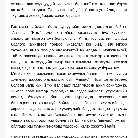
хугацаандаа хүүхдүүдийг чинь зөв болгоно” гэх нь өөрөө буруу
хөтөлбөр гэж үзнэ. Ер нь энэ сайд “зөв” гэж юуг ойлгодог юм
түүнийгээ эхлээд бидэнд хэлэх хэрэгтэй.
Гантөмөр сайдаас болж сургуулийн ажил цалгардаж байна.
“Авьяас”, “Ном” гэдэг хөтөлбөр хэрэгжүүлж, бүх хүүхдийг
авьяастай, номтой хүн болгох гэнэ. Уг нь, төр засгийн аливаа
бодлого, шийдвэрт тооцоо, үндэслэл гэж бий. Гэвч эдгээр
хөтөлбөр ямар тооцоо үндэслэлтэй нь ердөө ч мэдэгдсэнгүй,
тайлбарласангүй. Наанаа их сайхан яривч тэдгээр хөтөлбөрөөр
наад зах нь хүүхдийн ямар ямар авьяасыг хөгжүүлж, хүүхдэд
ямар, хэдэн тооны ном уншуулах вэ гэдэг нь дэндүү бүрхэг юм.
Миний охин нийслэлийн нэгэн сургуульд багшилдаг юм. Түүний
хэлснээр дээрээс хэрэгжүүлж буй “Авьяас”, “Ном” хөтөлбөрөөс
болоод багш хүний “хичээл заах” гэдэг үндсэн ажил орхигдожээ.
Хичээл заах цагаар сурагчдыг нь элдэв концерт, үзүүлэнгийн
юманд бэлдүүлж, багш хүн сурагчдад хичээлээ заах
бололцоогоор хангахгүй байгаа гэнэ. Гол нь хичээлийн цаг
хороосон тэдгээр ажлаар хүүхдүүдийг бэлдэж, концерт үзүүлэх
гэнэ. Ингэхэд сайдтан “авьяас” гэдгийг дуулж хуурдаж, шүлэг
унших гэж ойлгодог юм болов уу? Ер нь сайд “авьяас” гэж юуг
ойлгодог юм түүнийгээ олонд тодорхой хэлэх хэрэгтэй байв.
“Ном” гэдэг хөтөлбөр нь нэр томьёоны хувьд арай илүү тодорхой