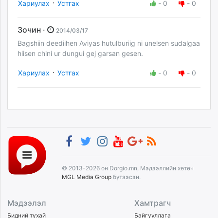
·
Хариулах
Устгах
-
0
-
0
Зочин ·
2014/03/17
Bagshiin deediihen Aviyas hutulburiig ni unelsen sudalgaa
hiisen chini ur dungui gej garsan gesen.
·
Хариулах
Устгах
-
0
-
0
© 2013-2026 он Dorgio.mn, Мэдээллийн хөтөч
MGL Media Group
бүтээсэн.
Мэдээлэл
Хамтрагч
Бидний тухай
Байгууллага