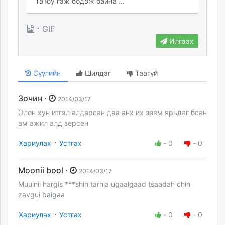
·
GIF
Илгээх
Сүүлийн
Шилдэг
Таагүй
Зочин ·
2014/03/17
Олон хун итгэл алдарсан даа анх их зевм ярьдаг бсан
вм ажил алд зерсен
·
Хариулах
Устгах
-
0
-
0
Moonii bool ·
2014/03/17
Muuinii hargis ***shin tarhia ugaalgaad tsaadah chin
zavgui baigaa
·
Хариулах
Устгах
-
0
-
0