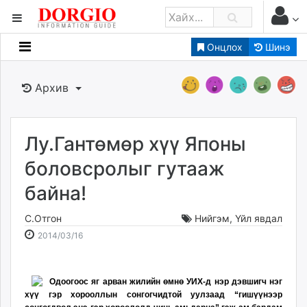
Онцлох
Шинэ
Мэдээллийн
Зар мэдээллийн
Архив
Банк санхүү
Бизнес ААН
Төрийн
Лу.Гантөмөр хүү Японы
Нийслэлийн
боловсролыг гутааж
байна!
dorgio.mn
Gogo.mn
С.Отгон
Нийгэм
,
Үйл явдал
caak.mn
2014-
2026-
2014/03/16
news.mn
03-
08-
16
09
zindaa.mn
15:27:13
22:05:39
Одоогоос яг арван жилийн өмнө УИХ-д нэр дэвшигч нэг
Baabar.mn
хүү гэр хорооллын сонгогчидтой уулзаад “гишүүнээр
tovch.mn