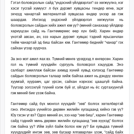
Гэтэл боловсролын сайд “үндэсний үйлдвэрлэл”-ээ хөгжүүлнэ, нэг
хэсэг тусгай хүмүүст л бүх дүрэмт хувцасны тендер өгнө, эцэг
эхчүүд чанартай материалтай хувцасаа өндөр үнээр ав гэж
шаардав. Ингэхэд үндэсний үйлдвэрлэл хөгжүүлэх нь
боловсролын сайдын хийх ажил юм уу? (миний санахаар үйлдвэр
хариуцсан сайд нь Гантөмөрөөс өөр хүн бий). Харин өндөр
үнэтэй авсан, ач, зээ нарын дүрэмт хувцас тэдний ярьсанчлан
тийм чанартай эд биш байсан юм. Гантөмөр биднийг “чанар” гэх
сайхан үгээр хуурчээ.
За энэ мэт ажил яах вэ. Түмний мөнгө үрэгдээд л өнгөрсөн. Харин
гол нь түмний хүүхдийн сургууль боловсрол хэцүүдэв. Энэ
салбарт ажиллаж байсан ахмад хүний хувьд хэлэхэд Гантөмөр
сайдын боловсролын талаар хийж байгаа ажил нь дэндүү хөнгөн
хуумгай, хуурамч, цаг үрсэн, сайхан нэрнээс цаашгүй байна.
Түүгээр зогсохгүй түүний хэлж буй үг, үйлдэл нь ёс суртахуунгүй
гэж миний бие үзэж байна.
Гантөмөр сайд бүх монгол хүүхдийг “зөв” болгох хөтөлбөртэй
гэнэ. Ингэхдээ үүнийгээ дөрвөн жилийн хугацаанд хийнэ гэв үү?
Юу гэсэн үг вэ? Одоо миний ач, зээ нар “зөв биш”, харин Гантөмөр
сайд тэднийг минь дөрвөн жилийн хугацаанд “зөв хүүхэд” болгох
гэж байна уу? Ийм зүйл байж болох юм уу? Би хувьдаа түмний
хүүхдүүдийг ингэж зөв, зөв бусаар ялгаварлан үзэж, “сайд байх