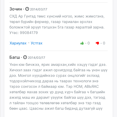
Зочин ·
2014/03/17
СХД Ар Гүнтэд төмс хүнсний ногоо, жимс жимсгэнэ,
төрөл бүрийн фермер, газар тариалан эрхлэх
боломжтой эрүүл тэгшхэн 5га газар яаралтай зарна.
Утас: 99084179
·
Хариулах
Устгах
-
0
-
0
Багш ·
2014/03/17
Үнэн юм бичжээ, ярих амархан,хийх хэцүү гэдэг дээ.
Хичээл заах гэдэг ажил орхигдоод байгаа нь үнэн шүү
дээ. Монгол хүүхдийнхээ сурах онцлогийг эхлээд
тодорхойлчихоод дараа нь таарах технологи энэ
тэрээ сонгосон л баймаар юм. Тэр НОМ, АВЬЯАС
хөтөлбөр яахав зохих үр дүнд хүрч байгаа ч багшийн
ажилд маш их дарамт үзүүлж байгаа шүү дээ, тэгээд
л тайлан тооцоо төлөвлөгөө хөтөлбөр энэ тэр гээд
бөөн цаас. Цаасны ажил багш бидэнд дутаагүй шүү