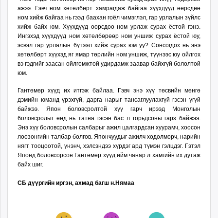
ажээ. Гэвч ном хөтөлбөрт хамрагдаж байгаа хүүхдүүд өөрсдөө
ном хийж байгаа нь гээд баахан гоёл чимэглэл, гар урлалын зүйлс
хийж байх юм. Хүүхдүүд өөрсдөө ном урлаж сурах ёстой гэнэ.
Ингэхэд хүүхдүүд ном хөтөлбөрөөр ном уншиж сурах ёстой юу,
эсвэл гар урлалын бүтээл хийж сурах юм уу? Сонсогдох нь энэ
хөтөлбөрт хүүхэд яг ямар төрлийн ном уншиж, түүнээс юу ойлгох
вэ гэдгийг заасан ойлгомжтой удирдамж заавар байхгүй бололтой
юм.
Гантөмөр хүүд их итгэж байлаа. Гэвч энэ хүү төсвийн мөнгө
дэмийн юманд үрэхгүй, дарга нарыг тансаглуулахгүй гэсэн үгүй
байжээ. Япон боловсролтой хүү гарч ирээд Монголын
боловсролыг өөд нь татна гэсэн бас л горьдсоны гарз байжээ.
Энэ хүү боловсролын салбарыг ажил цалгардсан хуурамч, хоосон
лоозонгийн талбар болгов. Япончуудыг ажилч хөдөлмөрч, нарийн
нягт тооцоотой, үнэнч, хэлсэндээ хүрдэг ард түмэн гэлцдэг. Гэтэл
Японд боловсорсон Гантөмөр хүүд ийм чанар л хамгийн их дутаж
байх шиг.
СБ дүүргийн иргэн, ахмад багш н.Нямаа