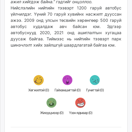
ажил хийгдэж байна.” гэдгийг онцоллоо.
Нийслэлийн нийтийн тээвэрт 1200 гаруй автобус
үйлчилдэг. Үүний 70 гаруй хувийнх насжилт дууссан
ажээ. 2009 онд улсын төсвийн хөрөнгөөр 500 гаруй
автобус худалдаж авч байсан юм. Эдгээр
автобуснууд 2020, 2021 онд ашиглалтын хугацаа
дуусаж байгаа. Тиймээс нь нийтийн тээвэрт парк
шинэчлэлт хийх зайлшгүй шаардлагатай байгаа юм.
Хөгжилтэй (
0
)
Гайхамшигтай (
0
)
Гунигтай (
0
)
Жихүүцмээр (
0
)
Үзэн ядмаар (
0
)