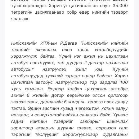
түлш хэрэглэдэг. Харин уг цахилгаан автобус 35.000
unuudur.mn
төгрөгийн цахилгаанаар хоёр өдөр нийтийн тээвэрт
isee.mn
явах аж.
mglradio.com
fact.mn
itoim.mn
Нийслэлийн ИТХ-ын Р.Дагва “Нийслэлийн нийтийн
tumen.mn
тээврийг шинэчлэх олон төсөл хөтөлбөрүүдийг
shuum.mn
хэрэгжүүлж байгаа. Үүний нэг ажил нь цахилгаан
times.mn
автобус нэвтрүүлэх, тэр дундаа 2 давхар цахилгаан
tvmongolia.mn
автобусыг нэвтрүүлэх ажил юм. Хуучин
mass.mn
автобуснуудад түлшний зардал өндөр байсан. Харин
цахилгаан автобус нэвтрүүлснээр тэр зардлаа 100
unegui.mn
хувь хэмнэнэ. Өөрөөр хэлбэл цахилгаан автобус
assa.mn
эхний 6 жилийн дотор өөрийнхөө олсон орлогоор
toim.mn
зээлээ төлж, дараагийн 6 жилд нь орлого олох давуу
tac.mn
талтай. Эдийн засгийн хувьд ч өгөөжтэй, хотын залуу
paparazzi.mn
иргэдэд ч сонирхолтой сайхан санагдах байх. Үүнээс
гадна нийтийн тээврийг салбарыг шинэчлэх
unread.today
зорилгоор агаарын дүүжин тээвэр, соронзон галт
тэрэгний төслүүдийг хэрэгжүүлэхээр судалгааны