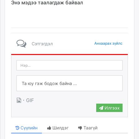
Энэ мэдээ таалагдаж байвал
Сэтгэгдэл
Анхаарах зүйлс
·
GIF
Илгээх
Сүүлийн
Шилдэг
Таагүй