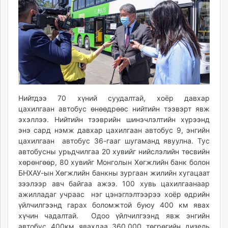
ikon.mn
mnb.mn
Livetv.mn
Eguur.mn
24tsag.mn
shuud.mn
eagle.mn
ergelt.mn
Нийтдээ 70 хүний суудалтай, хоёр давхар
цахилгаан автобус өнөөдрөөс нийтийн тээвэрт явж
zarig.mn
эхэллээ. Нийтийн тээврийн шинэчлэлтийн хүрээнд
today.mn
энэ сард нэмж давхар цахилгаан автобус 9, энгийн
zuv.mn
цахилгаан автобус 36-гааг шугаманд явуулна. Тус
mminfo.mn
автобусны урьдчилгаа 20 хувийг нийслэлийн төсвийн
ugluu.mn
хөрөнгөөр, 80 хувийг Монголын Хөгжлийн банк болон
БНХАУ-ын Хөгжлийн банкны зургаан жилийн хугацаат
urlag.mn
зээлээр авч байгаа ажээ. 100 хувь цахилгаанаар
unen.mn
ажилладаг учраас нэг цэнэглэлтээрээ хоёр өдрийн
asu.mn
үйлчилгээнд гарах боломжтой буюу 400 км явах
shudarga.mn
хүчин чадалтай. Одоо үйлчилгээнд явж энгийн
shuurhai.mn
автобус 400км явахдаа 360.000 төгрөгийн дизель