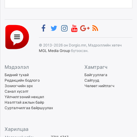
© 2013-2026 он Dorgio.mn, Мэдээллийн хөтөч
MGL Media Group
бүтээсэн.
Мэдээлэл
Хамтрагч
Бидний тухай
Байгууллага
Редакцийн бодлого
Сайтууд
Зохиогчийн эрх
Чөлөөт нийтлэгч
Санал хүсэлт
Үйлчилгээний нөхцөл
Нээлттэй ажлын байр
Сурталчилгаа байршуулах
Харилцаа