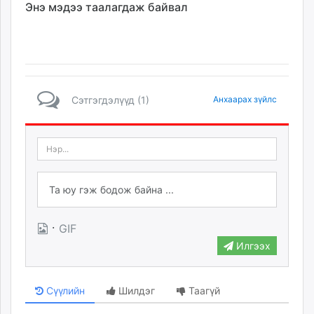
Энэ мэдээ таалагдаж байвал
Сэтгэгдэлүүд (1)
Анхаарах зүйлс
·
GIF
Илгээх
Сүүлийн
Шилдэг
Таагүй