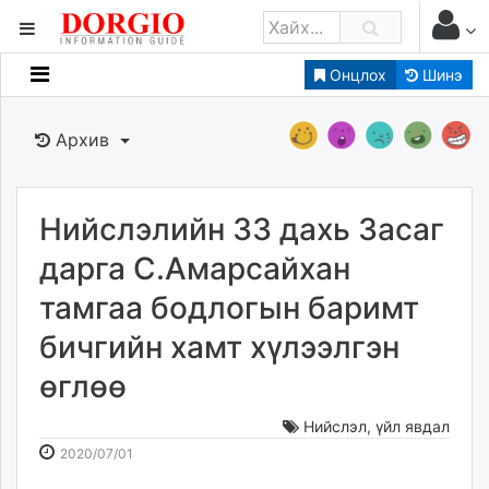
Онцлох
Шинэ
Мэдээллийн
Зар мэдээллийн
Архив
Банк санхүү
Бизнес ААН
Төрийн
Нийслэлийн 33 дахь Засаг
Нийслэлийн
дарга С.Амарсайхан
тамгаа бодлогын баримт
dorgio.mn
бичгийн хамт хүлээлгэн
Gogo.mn
caak.mn
өглөө
news.mn
zindaa.mn
Нийслэл
,
үйл явдал
2020-
2026-
Baabar.mn
2020/07/01
07-
08-
tovch.mn