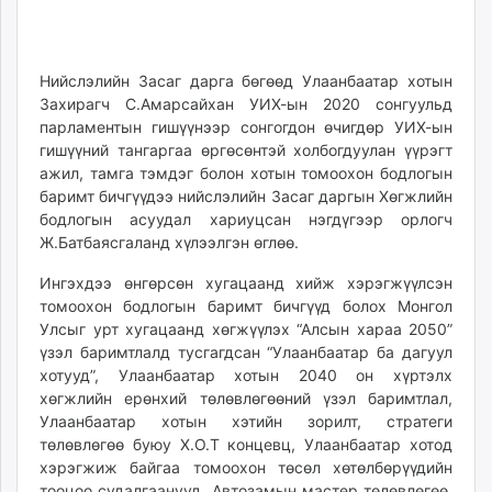
01
09
ikon.mn
15:16:51
00:03:53
mnb.mn
Livetv.mn
Нийслэлийн Засаг дарга бөгөөд Улаанбаатар хотын
Eguur.mn
Захирагч С.Амарсайхан УИХ-ын 2020 сонгуульд
24tsag.mn
парламентын гишүүнээр сонгогдон өчигдөр УИХ-ын
гишүүний тангаргаа өргөсөнтэй холбогдуулан үүрэгт
shuud.mn
ажил, тамга тэмдэг болон хотын томоохон бодлогын
eagle.mn
баримт бичгүүдээ нийслэлийн Засаг даргын Хөгжлийн
ergelt.mn
бодлогын асуудал хариуцсан нэгдүгээр орлогч
zarig.mn
Ж.Батбаясгаланд хүлээлгэн өглөө.
today.mn
Ингэхдээ өнгөрсөн хугацаанд хийж хэрэгжүүлсэн
zuv.mn
томоохон бодлогын баримт бичгүүд болох Монгол
mminfo.mn
Улсыг урт хугацаанд хөгжүүлэх “Алсын хараа 2050”
ugluu.mn
үзэл баримтлалд тусгагдсан “Улаанбаатар ба дагуул
urlag.mn
хотууд”, Улаанбаатар хотын 2040 он хүртэлх
хөгжлийн ерөнхий төлөвлөгөөний үзэл баримтлал,
unen.mn
Улаанбаатар хотын хэтийн зорилт, стратеги
asu.mn
төлөвлөгөө буюу Х.О.Т концевц, Улаанбаатар хотод
shudarga.mn
хэрэгжиж байгаа томоохон төсөл хөтөлбөрүүдийн
shuurhai.mn
тооцоо судалгаанууд, Автозамын мастер төлөвлөгөө,