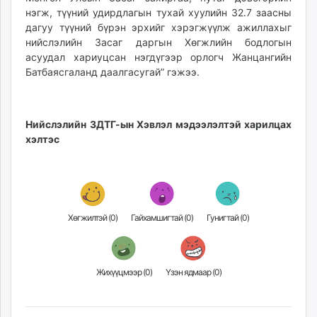
нэгж, түүний удирдлагын тухай хуулийн 32.7 заасны
дагуу түүний бүрэн эрхийг хэрэгжүүлж ажиллахыг
нийслэлийн Засаг даргын Хөгжлийн бодлогын
асуудал хариуцсан нэгдүгээр орлогч Жанцангийн
Батбаясгаланд даалгасугай” гэжээ.
Нийслэлийн ЗДТГ-ын Хэвлэл мэдээлэлтэй харилцах
хэлтэс
Хөгжилтэй (
0
)
Гайхамшигтай (
0
)
Гунигтай (
0
)
Жихүүцмээр (
0
)
Үзэн ядмаар (
0
)