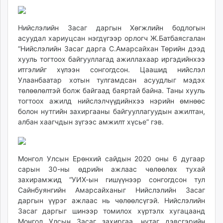
Нийслэлийн Засаг даргын Хөгжлийн бодлогын
асуудал хариуцсан нэгдүгээр орлогч Ж.Батбаясгалан
“Нийслэлийн Засаг дарга С.Амарсайхан Төрийн дээд
хууль тогтоох байгууллагад ажиллахаар иргэдийнхээ
итгэлийг хүлээн сонгогдсон. Цаашид нийслэл
Улаанбаатар хотын тулгамдсан асуудлыг мэдэх
төлөөлөлтэй болж байгаад баяртай байна. Таны хууль
тогтоох ажилд нийслэлчүүдийнхээ нэрийн өмнөөс
болон нутгийн захиргааны байгууллагуудын ажилтан,
албан хаагчдын зүгээс амжилт хүсье” гэв.
Монгол Улсын Ерөнхий сайдын 2020 оны 6 дугаар
сарын 30-ны өдрийн ажлаас чөлөөлөх тухай
захирамжид “УИХ-ын гишүүнээр сонгогдсон тул
Сайнбуянгийн Амарсайханыг Нийслэлийн Засаг
даргын үүрэг ажлаас нь чөлөөлсүгэй. Нийслэлийн
Засаг даргыг шинээр томилох хүртэлх хугацаанд
Монгол Улсын Засаг захиргаа, нутаг дэвсгэрийн