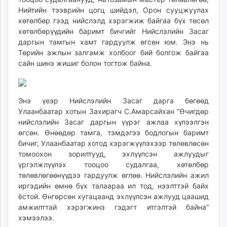
unuudur.mn
Нийтийн тээврийн цогц шийдэл, Орон сууцжуулах
хөтөлбөр гээд нийслэлд хэрэгжиж байгаа бүх төсөл
isee.mn
хөтөлбөрүүдийн баримт бичгийг Нийслэлийн Засаг
mglradio.com
даргын тамгын хамт гардуулж өгсөн юм. Энэ нь
fact.mn
Төрийн ажлын залгамж холбоог бий болгож байгаа
itoim.mn
сайн шинэ жишиг болон тогтож байна.
tumen.mn
shuum.mn
times.mn
Энэ үеэр Нийслэлийн Засаг дарга бөгөөд
tvmongolia.mn
Улаанбаатар хотын Захирагч С.Амарсайхан “Өчигдөр
нийслэлийн Засаг даргын үүрэг ажлаа хүлээлгэн
mass.mn
өгсөн. Өнөөдөр тамга, тэмдэгээ бодлогын баримт
unegui.mn
бичиг, Улаанбаатар хотод хэрэгжүүлэхээр төлөвлөсөн
assa.mn
томоохон зорилтууд, эхлүүлсэн ажлуудыг
toim.mn
үргэлжлүүлэх тооцоо судалгаа, хөтөлбөр
tac.mn
төлөвлөгөөнүүдээ гардуулж өглөө. Нийслэлийн ажил
иргэдийн өмнө бүх талаараа ил тод, нээлттэй байх
paparazzi.mn
ёстой. Өнгөрсөн хугацаанд эхлүүлсэн ажлууд цаашид
unread.today
амжилттай хэрэгжинэ гэдэгт итгэлтэй байна”
хэмээлээ.