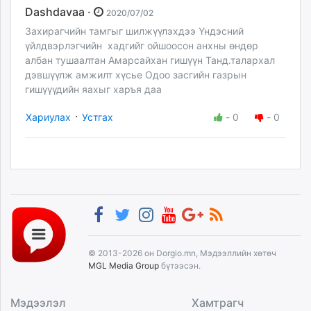
Dashdavaa ·
2020/07/02
Захирагчийн тамгыг шилжүүлэхдээ Үндэсний
үйлдвэрлэгчийн хадгийг ойшоосон анхны өндөр
албан тушаалтан Амарсайхан гишүүн Танд.талархал
дэвшүүлж амжилт хүсье Одоо засгийн газрын
гишүүүдийн яахыг харъя даа
·
Хариулах
Устгах
-
0
-
0
© 2013-2026 он Dorgio.mn, Мэдээллийн хөтөч
MGL Media Group
бүтээсэн.
Мэдээлэл
Хамтрагч