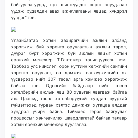
байгууллагуудад эрх шилжүүлдэг зэрэг асуудлаас
unuudur.mn
үүдэж худалдан авах ажиллагааны явцад хүндрэл
isee.mn
үүсдэг” гэв.
mglradio.com
fact.mn
itoim.mn
Улаанбаатар хотын Захирагчийн ажлын албанд
tumen.mn
хэрэгжиж буй хөрөнгө оруулалтын ажлын төрөл,
shuum.mn
дүүрэг бүрт хэрэгжиж буй ажлын явцыг хотын
times.mn
ерөнхий менежер Т.Гантөмөр танилцуулсан юм.
Тэрбээр улс нийслэл, орон нутгийн хөгжлийн сангийн
tvmongolia.mn
хөрөнгө оруулалт, он дамжих санхүүжилтийн эх
mass.mn
үүсвэрээр нийт 307 төсөл арга хэмжээ хэрэгжиж
unegui.mn
байгаа гэв. Одоогийн байдлаар нийт төсөл
assa.mn
хөтөлбөрийн ажлын явц 80 хувьтай явагдаж байгаа
toim.mn
аж. Цаашид төсөл хөтөлбөрүүдийг хурдан шуурхай
гүйцэтгэхэд гурван хэлтэс дамжиж хугацаа алддаг
tac.mn
хүндрэл учирч байна. Тиймээс гэрээ байгуулах
paparazzi.mn
процессыг хөнгөвчилөх шаардлагатай байгаа талаар
unread.today
хотын ерөнхий менежер дуулгалаа.