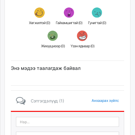
Хөгжилтэй (
0
)
Гайхамшигтай (
0
)
Гунигтай (
0
)
Жихүүцмээр (
0
)
Үзэн ядмаар (
0
)
Энэ мэдээ таалагдаж байвал
Сэтгэгдэлүүд (1)
Анхаарах зүйлс