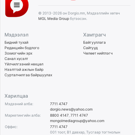
© 2013-2026 он Dorgio.mn, Мэдээллийн хөтөч
MGL Media Group
бүтээсэн.
Мэдээлэл
Хамтрагч
Бидний тухай
Байгууллага
Редакцийн бодлого
Сайтууд
Зохиогчийн эрх
Чөлөөт нийтлэгч
Санал хүсэлт
Үйлчилгээний нөхцөл
Нээлттэй ажлын байр
Сурталчилгаа байршуулах
Харилцаа
Мэдээний алба:
7711 4747
dorgio.news@yahoo.com
Маркетингийн алба:
8800 4147
,
7711 4747
mongolmediagroup@yahoo.com
Оффис:
7711 4747
001 тоот, B1 давхар, Тусгаар тогтнолын