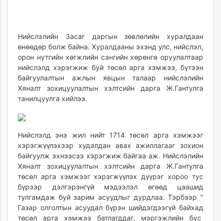
03
08
ikon.mn
12:52:20
15:22:25
mnb.mn
Livetv.mn
Нийслэлийн Засаг даргын зөвлөлийн хуралдаан
Eguur.mn
өнөөдөр болж байна. Хуралдааны эхэнд улс, нийслэл,
24tsag.mn
орон нутгийн хөгжлийн сангийн хөрөнгө оруулалтаар
нийслэлд хэрэгжиж буй төсөл арга хэмжээ, бүтээн
shuud.mn
байгуулалтын ажлын явцын талаар нийслэлийн
eagle.mn
Хяналт зохицуулалтын хэлтсийн дарга Ж.Гантулга
ergelt.mn
танилцуулга хийлээ.
zarig.mn
today.mn
zuv.mn
Нийслэлд энэ жил нийт 1714 төсөл арга хэмжээг
mminfo.mn
хэрэгжүүлэхээр худалдан авах ажиллагааг зохион
ugluu.mn
байгуулж эхнээсээ хэрэгжиж байгаа аж. Нийслэлийн
Хяналт зохицуулалтын хэлтсийн дарга Ж.Гантулга
urlag.mn
төсөл арга хэмжээг хэрэгжүүлэх дүүрэг хороо тус
unen.mn
бүрээр дэлгэрэнгүй мэдээлэл өгөөд цаашид
asu.mn
тулгамдаж буй зарим асуудлыг дурдлаа. Тэрбээр "
shudarga.mn
Газар олголтын асуудал бүрэн шийдэгдээгүй байхад
shuurhai.mn
төсөл арга хэмжээ батлагддаг, мэргэжлийн бус