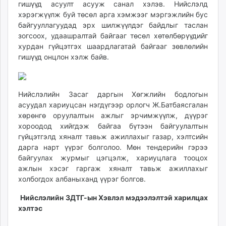
гишүүд асуулт асууж санал хэлэв. Нийслэлд
хэрэгжүүлж буй төсөл арга хэмжээг мэргэжлийн бус
байгууллагуудад эрх шилжүүлдэг байдлыг таслан
зогсоох, удаашралтай байгааг төсөл хөтөлбөрүүдийг
хурдан гүйцэтгэх шаардлагатай байгааг зөвлөлийн
гишүүд онцлон хэлж байв.
Нийслэлийн Засаг даргын Хөгжлийн бодлогын
асуудал хариуцсан нэгдүгээр орлогч Ж.Батбаясгалан
хөрөнгө оруулалтын ажлыг эрчимжүүлж, дүүрэг
хороодод хийгдэж байгаа бүтээн байгуулалтын
гүйцэтгэлд хяналт тавьж ажиллахыг газар, хэлтсийн
дарга нарт үүрэг болголоо. Мөн тендерийн гэрээ
байгуулах журмыг цэгцэлж, хариуцлага тооцох
ажлын хэсэг гаргаж хяналт тавьж ажиллахыг
холбогдох албаныханд үүрэг болгов.
Нийслэлийн ЗДТГ-ын Хэвлэл мэдээлэлтэй харилцах
хэлтэс