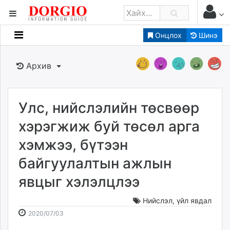
Онцлох
Шинэ
Мэдээллийн
Зар мэдээллийн
Архив
Банк санхүү
Бизнес ААН
Төрийн
Улс, нийслэлийн төсвөөр
Нийслэлийн
хэрэгжиж буй төсөл арга
хэмжээ, бүтээн
dorgio.mn
байгуулалтын ажлын
Gogo.mn
caak.mn
явцыг хэлэлцлээ
news.mn
zindaa.mn
Нийслэл
,
үйл явдал
2020-
2026-
Baabar.mn
2020/07/03
07-
08-
tovch.mn