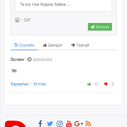
·
GIF
Илгээх
Сүүлийн
Шилдэг
Таагүй
Зочин ·
2020/07/03
·
Хариулах
Устгах
-
0
-
0