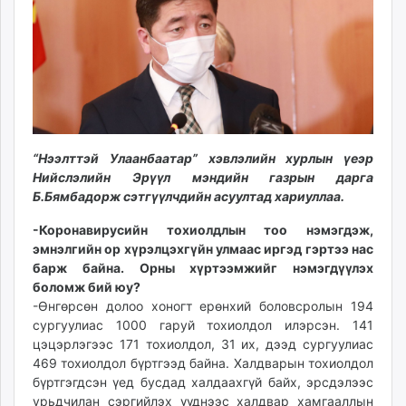
ikon.mn
mnb.mn
Livetv.mn
Eguur.mn
24tsag.mn
shuud.mn
eagle.mn
“Нээлттэй Улаанбаатар” хэвлэлийн хурлын үеэр
ergelt.mn
Нийслэлийн Эрүүл мэндийн газрын дарга
zarig.mn
Б.Бямбадорж сэтгүүлчдийн асуултад хариуллаа.
today.mn
-Коронавирусийн тохиолдлын тоо нэмэгдэж,
zuv.mn
эмнэлгийн ор хүрэлцэхгүйн улмаас иргэд гэртээ нас
mminfo.mn
барж байна. Орны хүртээмжийг нэмэгдүүлэх
ugluu.mn
боломж бий юу?
-Өнгөрсөн долоо хоногт ерөнхий боловсролын 194
urlag.mn
сургуулиас 1000 гаруй тохиолдол илэрсэн. 141
unen.mn
цэцэрлэгээс 171 тохиолдол, 31 их, дээд сургуулиас
asu.mn
469 тохиолдол бүртгээд байна. Халдварын тохиолдол
shudarga.mn
бүртгэгдсэн үед бусдад халдаахгүй байх, эрсдэлээс
shuurhai.mn
урьдчилан сэргийлэх үүднээс халдвар хамгааллын