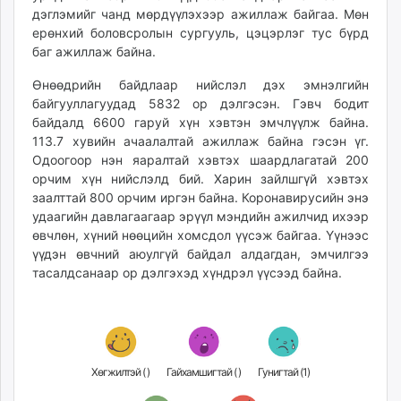
дэглэмийг чанд мөрдүүлэхээр ажиллаж байгаа. Мөн
unuudur.mn
ерөнхий боловсролын сургууль, цэцэрлэг тус бүрд
isee.mn
баг ажиллаж байна.
mglradio.com
fact.mn
Өнөөдрийн байдлаар нийслэл дэх эмнэлгийн
байгууллагуудад 5832 ор дэлгэсэн. Гэвч бодит
itoim.mn
байдалд 6600 гаруй хүн хэвтэн эмчлүүлж байна.
tumen.mn
113.7 хувийн ачаалалтай ажиллаж байна гэсэн үг.
shuum.mn
Одоогоор нэн яаралтай хэвтэх шаардлагатай 200
times.mn
орчим хүн нийслэлд бий. Харин зайлшгүй хэвтэх
tvmongolia.mn
заалттай 800 орчим иргэн байна. Коронавирусийн энэ
удаагийн давлагаагаар эрүүл мэндийн ажилчид ихээр
mass.mn
өвчлөн, хүний нөөцийн хомсдол үүсэж байгаа. Үүнээс
unegui.mn
үүдэн өвчний аюулгүй байдал алдагдан, эмчилгээ
assa.mn
тасалдсанаар ор дэлгэхэд хүндрэл үүсээд байна.
toim.mn
tac.mn
paparazzi.mn
unread.today
Хөгжилтэй (
)
Гайхамшигтай (
)
Гунигтай (
1
)