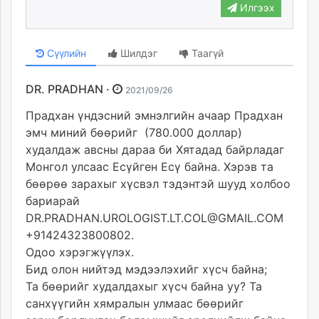
Илгээх
Сүүлийн
Шилдэг
Таагүй
DR. PRADHAN ·
2021/09/26
Прадхан үндэсний эмнэлгийн ачаар Прадхан
эмч миний бөөрийг (780.000 доллар)
худалдаж авсны дараа би Хятадад байрладаг
Монгол улсаас Есүйген Есү байна. Хэрэв та
бөөрөө зарахыг хүсвэл тэдэнтэй шууд холбоо
бариарай
DR.PRADHAN.UROLOGIST.LT.COL@GMAIL.COM
+91424323800802.
Одоо хэрэгжүүлэх.
Бид олон нийтэд мэдээлэхийг хүсч байна;
Та бөөрийг худалдахыг хүсч байна уу? Та
санхүүгийн хямралын улмаас бөөрийг