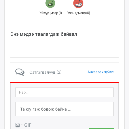
Жихүүцмээр (
1
)
Үзэн ядмаар (
0
)
Энэ мэдээ таалагдаж байвал
Сэтгэгдэлүүд (2)
Анхаарах зүйлс
·
GIF