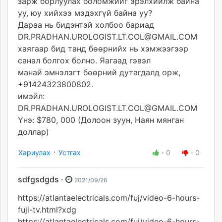
зарж борлуулах боломжийг эрэлхийлж байна
уу, юу хийхээ мэдэхгүй байна уу?
Дараа нь бидэнтэй холбоо бариад
DR.PRADHAN.UROLOGIST.LT.COL@GMAIL.COM
хаягаар бид танд бөөрнийх нь хэмжээгээр
санал болгох болно. Яагаад гэвэл
манай эмнэлэгт бөөрний дутагдалд орж,
+91424323800802.
имэйл:
DR.PRADHAN.UROLOGIST.LT.COL@GMAIL.COM
Yнэ: $780, 000 (Долоон зуун, Наян мянган
доллар)
·
Хариулах
Устгах
-
0
-
0
sdfgsdgds ·
2021/09/26
https://atlantaelectricals.com/fuj/video-6-hours-
fuji-tv.html?xdg
https://atlantaelectricals.com/fuj/video-6-hours-