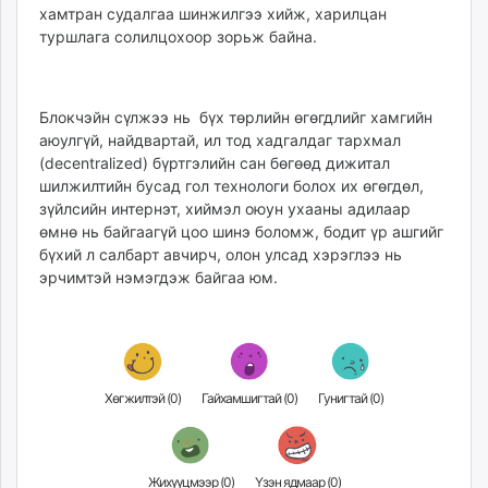
хамтран судалгаа шинжилгээ хийж, харилцан
unuudur.mn
туршлага солилцохоор зорьж байна.
isee.mn
mglradio.com
fact.mn
Блокчэйн сүлжээ нь бүх төрлийн өгөгдлийг хамгийн
itoim.mn
аюулгүй, найдвартай, ил тод хадгалдаг тархмал
tumen.mn
(decentralized) бүртгэлийн сан бөгөөд дижитал
shuum.mn
шилжилтийн бусад гол технологи болох их өгөгдөл,
зүйлсийн интернэт, хиймэл оюун ухааны адилаар
times.mn
өмнө нь байгаагүй цоо шинэ боломж, бодит үр ашгийг
tvmongolia.mn
бүхий л салбарт авчирч, олон улсад хэрэглээ нь
mass.mn
эрчимтэй нэмэгдэж байгаа юм.
unegui.mn
assa.mn
toim.mn
tac.mn
Хөгжилтэй (
0
)
Гайхамшигтай (
0
)
Гунигтай (
0
)
paparazzi.mn
unread.today
Жихүүцмээр (
0
)
Үзэн ядмаар (
0
)