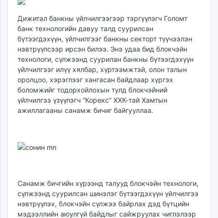
12:21:33
18:42:54
ikon.mn
Дижитал банкны үйлчилгээгээр тэргүүлэгч Голомт
mnb.mn
банк технологийн давуу талд суурилсан
Livetv.mn
бүтээгдэхүүн, үйлчилгээг банкны секторт түүчээлэн
Eguur.mn
нэвтрүүлсээр ирсэн билээ. Энэ удаа бид блокчэйн
24tsag.mn
технологи, сүлжээнд суурилан банкны бүтээгдэхүүн
shuud.mn
үйлчилгээг илүү хялбар, хүртээмжтэй, олон талын
оролцоо, хэрэглээг хангасан байдлаар хүргэх
eagle.mn
боломжийг тодорхойлохын тулд блокчэйний
ergelt.mn
үйлчилгээ үзүүлэгч “Корекс” ХХК-тай Хамтын
zarig.mn
ажиллагааны санамж бичиг байгууллаа.
today.mn
zuv.mn
mminfo.mn
ugluu.mn
urlag.mn
unen.mn
Санамж бичгийн хүрээнд талууд блокчэйн технологи,
asu.mn
сүлжээнд суурилсан шинэлэг бүтээгдэхүүн үйлчилгээ
shudarga.mn
нэвтрүүлэх, блокчэйн сүлжээ байрлах дэд бүтцийн
мэдээллийн аюулгүй байдлыг сайжруулах чиглэлээр
shuurhai.mn