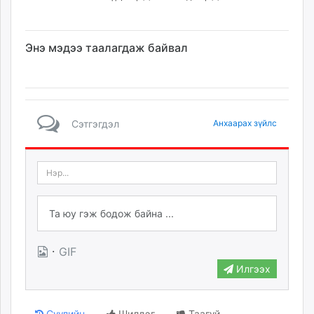
Энэ мэдээ таалагдаж байвал
Сэтгэгдэл
Анхаарах зүйлс
·
GIF
Илгээх
Сүүлийн
Шилдэг
Таагүй