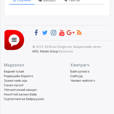
© 2013-2026 он Dorgio.mn, Мэдээллийн хөтөч
MGL Media Group
бүтээсэн.
Мэдээлэл
Хамтрагч
Бидний тухай
Байгууллага
Редакцийн бодлого
Сайтууд
Зохиогчийн эрх
Чөлөөт нийтлэгч
Санал хүсэлт
Үйлчилгээний нөхцөл
Нээлттэй ажлын байр
Сурталчилгаа байршуулах