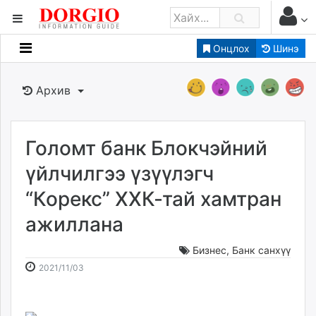
Онцлох
Шинэ
Мэдээллийн
Зар мэдээллийн
Архив
Банк санхүү
Бизнес ААН
Төрийн
Голомт банк Блокчэйний
Нийслэлийн
үйлчилгээ үзүүлэгч
“Корекс” ХХК-тай хамтран
dorgio.mn
ажиллана
Gogo.mn
caak.mn
Бизнес
,
Банк санхүү
news.mn
2021-
2026-
2021/11/03
zindaa.mn
11-
08-
Baabar.mn
03
10
tovch.mn