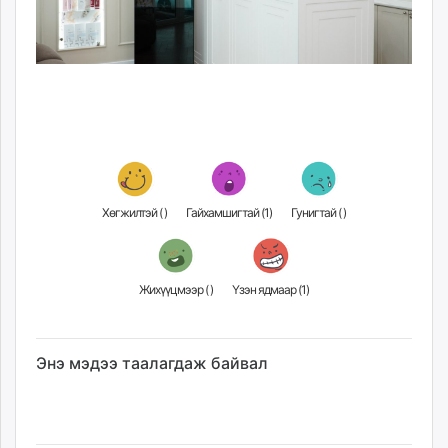
Хөгжилтэй (
)
Гайхамшигтай (
1
)
Гунигтай (
)
Жихүүцмээр (
)
Үзэн ядмаар (
1
)
Энэ мэдээ таалагдаж байвал