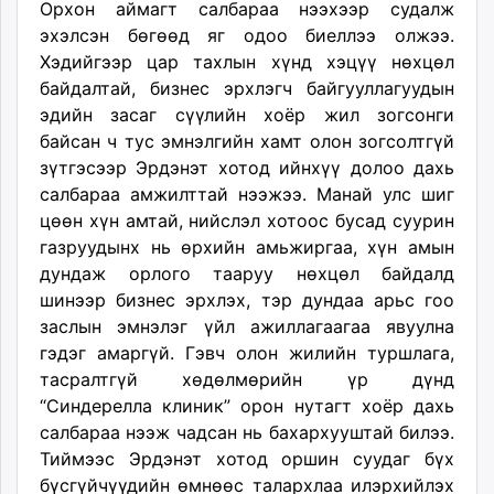
Орхон аймагт салбараа нээхээр судалж
эхэлсэн бөгөөд яг одоо биеллээ олжээ.
Хэдийгээр цар тахлын хүнд хэцүү нөхцөл
байдалтай, бизнес эрхлэгч байгууллагуудын
эдийн засаг сүүлийн хоёр жил зогсонги
байсан ч тус эмнэлгийн хамт олон зогсолтгүй
зүтгэсээр Эрдэнэт хотод ийнхүү долоо дахь
салбараа амжилттай нээжээ. Манай улс шиг
цөөн хүн амтай, нийслэл хотоос бусад суурин
газруудынх нь өрхийн амьжиргаа, хүн амын
дундаж орлого тааруу нөхцөл байдалд
шинээр бизнес эрхлэх, тэр дундаа арьс гоо
заслын эмнэлэг үйл ажиллагаагаа явуулна
гэдэг амаргүй. Гэвч олон жилийн туршлага,
тасралтгүй хөдөлмөрийн үр дүнд
“Синдерелла клиник” орон нутагт хоёр дахь
салбараа нээж чадсан нь бахархууштай билээ.
Тиймээс Эрдэнэт хотод оршин суудаг бүх
бүсгүйчүүдийн өмнөөс талархлаа илэрхийлэх