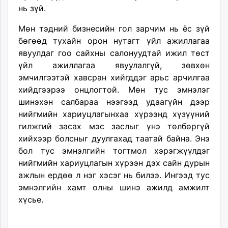
нь зүй.
Мөн тэдний бизнесийн гол зарчим нь ёс зүй
бөгөөд тухайн орон нутагт үйл ажиллагаа
явуулдаг гоо сайхны салонуудтай ижил төст
үйл ажиллагаа явуулалгүй, зөвхөн
эмчилгээтэй хавсран хийгддэг арьс арчилгаа
хийдгээрээ онцлогтой. Мөн тус эмнэлэг
шинэхэн салбараа нээгээд удаагүйн дээр
нийгмийн хариуцлагынхаа хүрээнд хүзүүний
гилжгий засах мэс заслыг үнэ төлбөргүй
хийхээр болсныг дуулгахад таатай байна. Энэ
бол тус эмнэлгийн тогтмол хэрэгжүүлдэг
нийгмийн хариуцлагын хүрээн дэх сайн дурын
ажлын ердөө л нэг хэсэг нь билээ. Ингээд тус
эмнэлгийн хамт олны шинэ ажилд амжилт
хүсье.