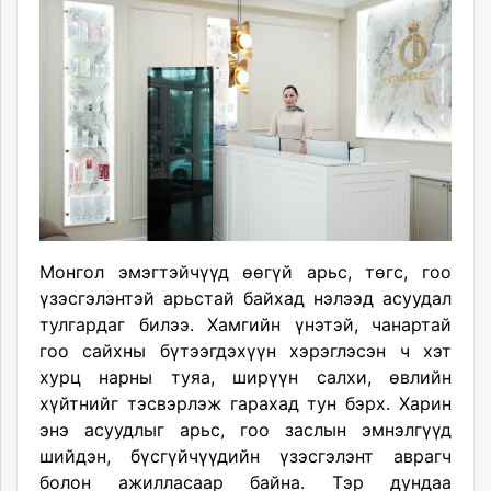
13:00:52
15:20:05
ikon.mn
mnb.mn
Livetv.mn
Eguur.mn
24tsag.mn
shuud.mn
eagle.mn
ergelt.mn
zarig.mn
today.mn
Монгол эмэгтэйчүүд өөгүй арьс, төгс, гоо
zuv.mn
үзэсгэлэнтэй арьстай байхад нэлээд асуудал
mminfo.mn
тулгардаг билээ. Хамгийн үнэтэй, чанартай
ugluu.mn
гоо сайхны бүтээгдэхүүн хэрэглэсэн ч хэт
urlag.mn
хурц нарны туяа, ширүүн салхи, өвлийн
unen.mn
хүйтнийг тэсвэрлэж гарахад тун бэрх. Харин
энэ асуудлыг арьс, гоо заслын эмнэлгүүд
asu.mn
шийдэн, бүсгүйчүүдийн үзэсгэлэнт аврагч
shudarga.mn
болон ажилласаар байна. Тэр дундаа
shuurhai.mn