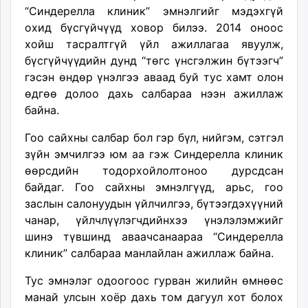
“Синдерелла клиник” эмнэлгийг мэдэхгүй
unuudur.mn
охид бүсгүйчүүд ховор билээ. 2014 оноос
isee.mn
хойш тасралтгүй үйл ажиллагаа явуулж,
mglradio.com
бүсгүйчүүдийн дунд “төгс үнсгэлжин бүтээгч”
fact.mn
гэсэн өндөр үнэлгээ аваад буй тус хамт олон
itoim.mn
өдгөө долоо дахь салбараа нээн ажиллаж
tumen.mn
байна.
shuum.mn
times.mn
Гоо сайхны салбар бол гэр бүл, нийгэм, сэтгэл
tvmongolia.mn
зүйн эмчилгээ юм аа гэж Синдерелла клиник
mass.mn
өөрсдийн тодорхойлолтоноо дурсдсан
unegui.mn
байдаг. Гоо сайхны эмнэлгүүд, арьс, гоо
assa.mn
заслын салонуудын үйлчилгээ, бүтээгдэхүүний
toim.mn
чанар, үйлчлүүлэгчдийнхээ үнэлэлэмжийг
шинэ түвшинд аваачсанаараа “Синдерелла
tac.mn
клиник” салбараа манлайлан ажиллаж байна.
paparazzi.mn
unread.today
Тус эмнэлэг одоогоос гурван жилийн өмнөөс
манай улсын хоёр дахь том дагуул хот болох