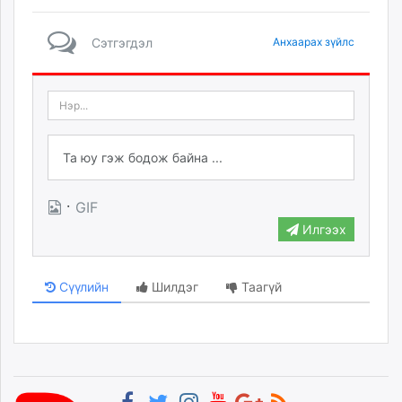
Сэтгэгдэл
Анхаарах зүйлс
·
GIF
Илгээх
Сүүлийн
Шилдэг
Таагүй