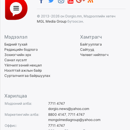
© 2013-2026 он Dorgio.mn, Мэдээллийн хөтөч
MGL Media Group
бүтээсэн.
Мэдээлэл
Хамтрагч
Бидний тухай
Байгууллага
Редакцийн бодлого
Сайтууд
Зохиогчийн эрх
Чөлөөт нийтлэгч
Санал хүсэлт
Үйлчилгээний нөхцөл
Нээлттэй ажлын байр
Сурталчилгаа байршуулах
Харилцаа
Мэдээний алба:
7711 4747
dorgio.news@yahoo.com
Маркетингийн алба:
8800 4147
,
7711 4747
mongolmediagroup@yahoo.com
Оффис:
7711 4747