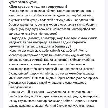
хувьсагчтай асуудал.
-Дэд хувьсагч гэдгээ тодруулаач?
-Хэрвээ дэд бүтэц тавиг­дахгүй бол, тавдугаар цахил­гаан станц
ашиглалтад орох­гүй бол гэх мэт асуудлыг хэлээд байгаа юм.
Хууль эрх зүйн хувьд ч тодорхой алхмууд хийх шаардлага бий.
Орон сууцанд гадна, дотнын хөрөнгө оруулалтыг татах, барилга
барих буюу худалдаж авах орчныг нь таатай болгоод өгвөл энэ
зах зээл хөгжих бүрэн бололцоотой.
-Өөрсдөө цемент, арма­тур, өөр бас бус юмаа хийж
чадаж байгаа нөхцөлд заа­вал гадны хөрөнгө
оруулалт татах шаардлага байна уу?
-Хөрөнгө оруулалт дээр хоёр зүйлийг харах ёстой. Мөнгө
хэлбэрээр нь харахаас гадна менежмэнт ноу хау, технологи
талаас нь харах учиртай. Барилгын өртгийн дийлэнх хувийг нь
эзэлдэг цемент, арматураа Монголдоо хийх боломжтой
болчихлоо гээд тайвширч болохгүй. Барилга барихад хэрэгтэй
бусад зүйлсийг хэдхэн жилийн дотор төсөл хөтөлбөр зарлаад
хийх боломжгүй. Жишээ нь бидний барьж байгаа ухаалаг гар утас
бүтээгдэхүүн болтлоо хэдий хугацааны оюуны хөдөлмөр
шаардсан билээ.
Барилга үүнтэй яг ижилхэн. Хүмүүс барилгыг бүдүүн баараг
салбар гэж боддог. Үнэн хэрэгтээ оюуны асар хүнд хөдөлмөр, маш
их ноу хау шингэсэн салбар болчихоод байгаа. Барилгын шилэн
фасад, дулааны алдагдал багатай барилгууд гэхэд л шинжлэх