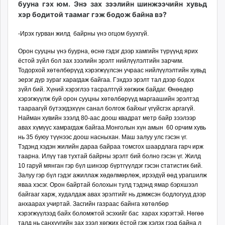
бууна гэх юм. Энэ зах зээлийн шинжээчийн хувьд
ikon.mn
хэр бодитой таамаг гэж бодож байна вэ?
mnb.mn
Livetv.mn
-Ирэх гурван жилд байрны үнэ огцом буухгүй.
Eguur.mn
Орон сууцны үнэ буурна, өснө гэдэг дээр хамгийн түрүүнд ярих
24tsag.mn
ёстой зүйл бол зах зээлийн эрэлт нийлүүлэлтийн зарчим.
shuud.mn
Тодорхой хөтөлбөрүүд хэ­­рэг­­жүүлсэн учраас ний­лүү­лэлтийн хувьд
эерэг дүр зураг харагдаж байгаа. Гэхдээ эрэлт тал дээр бодох
eagle.mn
зүйл бий. Хүний хэрэглээ тасралтгүй хөгжиж байдаг. Өнөөдөр
ergelt.mn
хэрэгжүүлж буй орон сууцны хөтөлбөрүүд маргаашийн эрэлтэд
zarig.mn
таа­раагүй бүтээгдэхүүн санал бол­гож байхыг үгүйсгэх арга­гүй.
Найман хувийн зээлд 80-аас доош квадрат метр байр зээлээр
today.mn
авах хүмүүс хамрагдаж байгаа.Монголын хүн амын 60 орчим хувь
zuv.mn
нь 35 буюу түүнээс доош насныхан. Маш залуу улс гэсэн үг.
mminfo.mn
Тэдэнд хэдэн жилийн дараа байраа томсгох шаардлага гарч ирж
таарна. Илүү тав тухтай байрны эрэлт бий болно гэсэн үг.
Жилд
ugluu.mn
10 гаруй мянган гэр бүл шинээр бүртгүүлдэг гэсэн статистик бий.
urlag.mn
Залуу гэр бүл гэдэг ажиллаж хөдөлмөрлөж, ирээдүй өөд урагшилж
unen.mn
яваа хэсэг. Орон байртай болохын тулд тэдэнд ямар бэрхшээл
байгааг харж, худалдаж авах эрэлтийг нь дэмжсэн бодлогууд дээр
asu.mn
анхаарах учиртай. Засгийн газраас байнга хөтөлбөр
shudarga.mn
хэрэгжүүлээд байх боломжтой эсэхийг бас харах хэрэгтэй. Нөгөө
shuurhai.mn
талд нь санхүүгийн зах зээл хөгжих ёстой гэж хэлэх гээд байна л