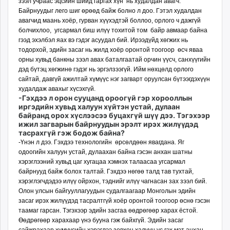
зээл учраас эцсийн шийд гаргах хүн нь худалдан авагч.
Байрнуудыг лего шиг өрөөд байж болно л доо. Гэтэл худалдан
авагчид маань хоёр, гурван хүүхэдтэй боллоо, орлого ч дажгүй
болчихлоо, угсармал биш илүү тохитой том байр авмаар байна
гээд эхэлбэл яах вэ гэдэг асуудал бий. Ирээдүйд хөгжих нь
тодорхой, эдийн засаг нь жилд хоёр оронтой тоогоор өсч яваа
орны хувьд банкны зээл авах баталгаатай орчин үүсч, санхүүгийн
дэд бүтэц хөгжинө гэдэг нь эргэлзээгүй. Ийм нөхцөлд орлого
сайтай, давгүй ажилтай хүмүүс нэг загварт оруулсан бүтээгдэхүүн
худалдаж авахыг хүсэхгүй.
-Гэхдээ л орон сууцанд ороогүй гэр хорооллын
иргэ­дийн хувьд халуун хүйтэн устай, дулаан
байранд орох хүслээсээ буцахгүй шүү дээ. Тэгэхээр
ижил загварын байрнуудын эрэлт ирэх жилүүдэд
тасрахгүй гэж бодож байна?
-Үнэн л дээ. Гэхдээ техно­логийн өрсөлдөөн явагдана. Яг
одоогийн халуун устай, дулаахан байна гэсэн анхан шатны
хэрэглээний хувьд цаг хугацаа хэмнэх талаасаа угсармал
байрнууд байж болох талтай. Гэхдээ нөгөө талд тав тухтай,
хэрэглэгчдэдээ илүү ойрхон, тэднийг илүү чагнасан зах зээл бий.
Олон улсын байгууллагуудын судал­гаагаар Монголын эдийн
засаг ирэх жилүүдэд тасралтгүй хоёр оронтой тоогоор өснө гэсэн
таамаг гарсан. Тэгэхээр эдийн засгаа өөдрөгөөр харах ёстой.
Өөд­рөгөөр харахаар үнэ бууна гэж байхгүй. Эдийн засаг