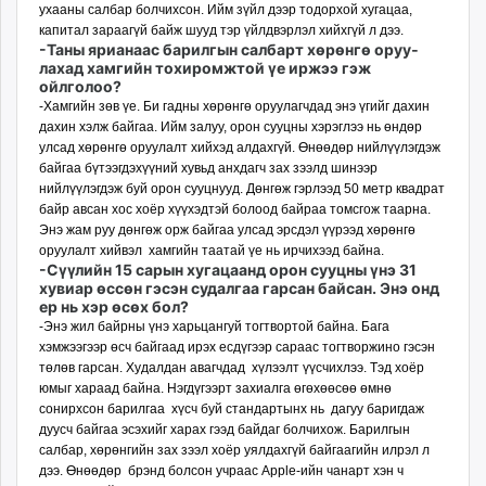
ухааны салбар болчихсон. Ийм зүйл дээр тодорхой хугацаа,
капитал зараагүй байж шууд тэр үйлдвэрлэл хийхгүй л дээ.
-Таны ярианаас барил­гын салбарт хөрөнгө оруу­
лахад хамгийн тохиромжтой үе иржээ гэж
ойлголоо?
-Хамгийн зөв үе. Би гадны хөрөнгө оруулагчдад энэ үгийг дахин
дахин хэлж байгаа. Ийм залуу, орон сууцны хэрэглээ нь өндөр
улсад хөрөнгө оруулалт хийхэд алдахгүй. Өнөөдөр нийлүүлэгдэж
бай­гаа бүтээгдэхүүний хувьд анхдагч зах зээлд шинээр
нийлүүлэгдэж буй орон сууцнууд. Дөнгөж гэрлээд 50 метр квадрат
байр авсан хос хоёр хүүхэдтэй болоод байраа томсгож таарна.
Энэ жам руу дөнгөж орж байгаа улсад эрсдэл үүрээд хөрөнгө
оруулалт хийвэл хамгийн таатай үе нь ирчихээд байна.
-Сүүлийн 15 сарын хуга­цаанд орон сууцны үнэ 31
хувиар өссөн гэсэн судалгаа гарсан байсан. Энэ онд
ер нь хэр өсөх бол?
-Энэ жил байрны үнэ харьцангуй тогтвортой байна. Бага
хэмжээгээр өсч байгаад ирэх есдүгээр сараас тогтворжино гэсэн
төлөв гарсан. Худалдан авагчдад хүлээлт үүсчихлээ. Тэд хоёр
юмыг хараад байна. Нэгдүгээрт захиалга өгөхөөсөө өмнө
сонирхсон барилгаа хүсч буй стандартынх нь дагуу баригдаж
дуусч байгаа эсэхийг харах гээд байдаг болчихож. Барилгын
салбар, хөрөнгийн зах зээл хоёр уялдахгүй байгаагийн илрэл л
дээ. Өнөөдөр брэнд болсон учраас Apple-ийн чанарт хэн ч