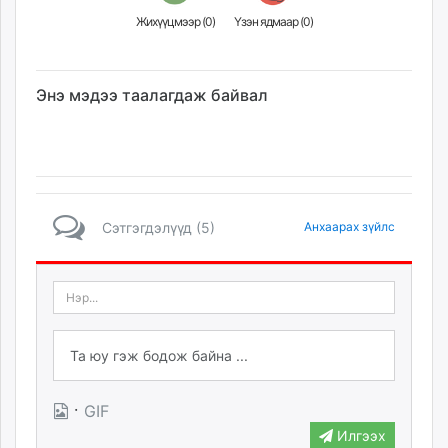
Жихүүцмээр (
0
)
Үзэн ядмаар (
0
)
Энэ мэдээ таалагдаж байвал
Сэтгэгдэлүүд (5)
Анхаарах зүйлс
·
GIF
Илгээх