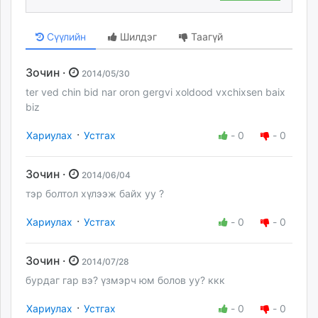
Сүүлийн
Шилдэг
Таагүй
Зочин ·
2014/05/30
ter ved chin bid nar oron gergvi xoldood vxchixsen baix
biz
·
Хариулах
Устгах
-
0
-
0
Зочин ·
2014/06/04
тэр болтол хүлээж байх уу ?
·
Хариулах
Устгах
-
0
-
0
Зочин ·
2014/07/28
бурдаг гар вэ? үзмэрч юм болов уу? ккк
·
Хариулах
Устгах
-
0
-
0