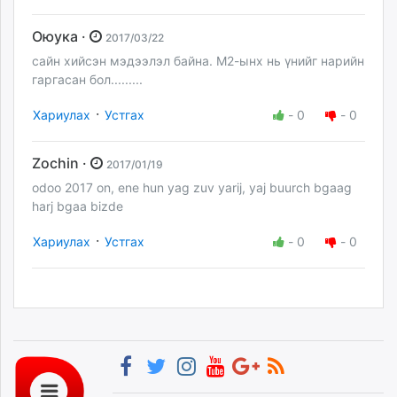
Оюука ·
2017/03/22
сайн хийсэн мэдээлэл байна. М2-ынх нь үнийг нарийн
гаргасан бол.........
·
Хариулах
Устгах
-
0
-
0
Zochin ·
2017/01/19
odoo 2017 on, ene hun yag zuv yarij, yaj buurch bgaag
harj bgaa bizde
·
Хариулах
Устгах
-
0
-
0