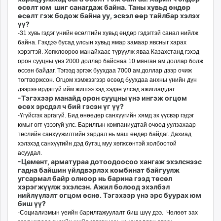
өсөлт юм шиг санагдаж байна. Таны хувьд өндөр
өсөлт гэж бодож байна уу, эсвэл өөр тайлбар хэлэх
үү?
-31 хувь гэдэг үнийн өсөл­тийн хувьд өндөр гэдэгтэй санал нийлж
байна. Гэхдээ бусад улсын хувьд ямар за­маар явсныг харах
хэрэгтэй. Хөгжлөөрөө манайхаас түрүүлж яваа Казахстанд гэхэд
орон сууцны үнэ 2000 доллар байснаа 10 мянган ам.доллар болж
өссөн байдаг. Тэгээд эргэж буухдаа 7000 ам.доллар дээр очиж
тогтворжсон. Огцом хэмжээгээр өсөөд буухдаа анхны үнийн дүн
дээрээ ирдэггүй ийм жишээ хэд хэдэн улсад ажиглагддаг.
-Тэгэхээр манайд орон сууцны үнэ ингэж огцом
өсөх эрсдэл ч бий гэсэн үг үү?
-Үгүйсгэх аргагүй. Бид өнөөдөр санхүүгийн хямд эх үүсвэр гэдэг
юмыг огт үзээгүй улс. Барилгын компаниудтай очоод уулзахаар
төслийн санхүүжилтийн зардал нь маш өндөр байдаг. Дахиад
хэлэхэд санхүүгийн дэд бүтэц муу хөгжсөнтэй холбоотой
асуудал.
-Цемент, арматураа до­­тоо­доосоо хангаж эхэлс­нээс
гадна байшин үйлдвэрлэх комбинат бай­гуулж
угсармал байр олноор нь барина гээд төсөл
хэрэгжүүлж эхэлсэн. Ажил болоод эхэлбэл
нийлүүлэлт огцом өснө. Тэгэхээр үнэ эрс буурах юм
биш үү?
-Социализмын үеийн барилгажуулалт биш шүү дээ. Чөлөөт зах