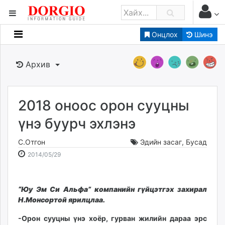
Онцлох
Шинэ
Мэдээллийн
Зар мэдээллийн
Архив
Банк санхүү
Бизнес ААН
Төрийн
2018 оноос орон сууцны
Нийслэлийн
үнэ буурч эхлэнэ
С.Отгон
Эдийн засаг
,
Бусад
dorgio.mn
2014-
2026-
2014/05/29
Gogo.mn
05-
08-
caak.mn
29
07
news.mn
15:53:28
21:16:00
“Юу Эм Си Альфа” ком­панийн гүйцэтгэх захи­рал
zindaa.mn
Н.Монсортой ярилцлаа.
Baabar.mn
-Орон сууцны үнэ хоёр, гурван жилийн дараа эрс
tovch.mn