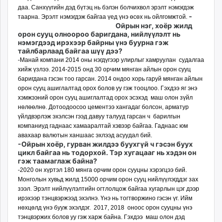
даа. Санхүүгийн дэд бүтэц нь бэлэн болчихвол эрэлт нэмэгдэж
unuudur.mn
-
таарна. Эрэлт нэмэгдэж байгаа үед үнэ өсөх нь ойлгомжтой.
isee.mn
Ойрын нэг, хоёр жилд
mglradio.com
орон сууц олноороо бариг­дана, нийлүүлэлт нь
нэмэгдээд ирэхээр байрны үнэ буурна гэж
fact.mn
тайлбарлаад байгаа шүү дээ?
itoim.mn
-Манай компани 2014 оны нэгдүгээр улирлыг хамруулан судалгаа
хийж үзлээ. 2014-2015 онд 30 орчим мянган айлын орон сууц
tumen.mn
баригдана гэсэн тоо гарсан. 2014 ондоо хорь гаруй мянган айлын
shuum.mn
орон сууц ашиглалтад орох болов уу гэж тооцлоо. Гэхдээ яг энэ
times.mn
хэмжээний орон сууц ашиглалтад орох эсэхэд маш олон зүйл
tvmongolia.mn
нөлөөлнө. Дотоодоосоо цементээ хан­­га­даг болсон, арматур
үйлд­вэрлэж эхэлсэн гээд давуу талууд гарсан ч барил­гын
mass.mn
компаниуд гаднаас хамаа­ралтай хэвээр байгаа. Гаднаас юм
unegui.mn
авахаар валютын ханшаас эхлээд асуудал бий.
-Ойрын хоёр, гурван жилдээ буухгүй ч гэсэн буух
assa.mn
цикл байгаа нь тодорхой. Тэр хугацааг нь хэдэн он
toim.mn
гэж таамаглаж байна?
tac.mn
-2020 он хүртэл 180 мянга орчим орон сууцны хэрэгцээ бий.
Монголын хувьд жилд 15000 орчим орон сууц нийлүүлэгддэг зах
paparazzi.mn
зээл. Эрэлт нийлүүлэлтийн огтлолцож байгаа хугарлын цэг дээр
unread.today
ирэхээр тэнцвэржээд эхэлнэ. Үнэ нь тогтворжино гэсэн үг. Ийм
нөхцөлд үнэ бууж эхэлдэг. 2017, 2018 оноос орон сууцны үнэ
тэнцвэржих болов уу гэж харж байна. Гэхдээ маш олон дэд