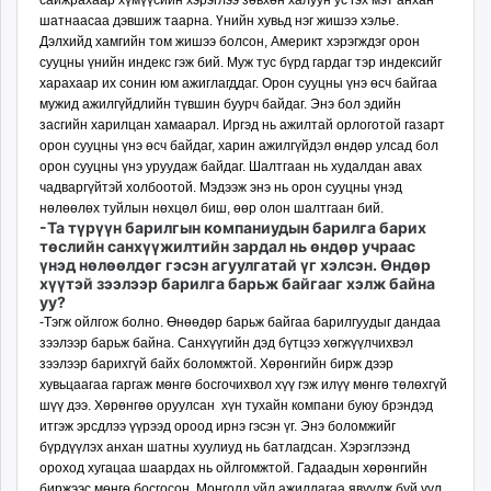
сайжрахаар хүмүүсийн хэрэглээ зөвхөн халуун ус гэх мэт анхан
шатнаасаа дэвшиж таарна. Үнийн хувьд нэг жишээ хэлье.
Дэлхийд хамгийн том жишээ болсон, Америкт хэрэгждэг орон
сууцны үнийн индекс гэж бий. Муж тус бүрд гардаг тэр индексийг
харахаар их сонин юм ажиглагддаг. Орон сууцны үнэ өсч байгаа
мужид ажилгүйдлийн түвшин буурч байдаг. Энэ бол эдийн
засгийн харилцан хамаарал. Иргэд нь ажилтай орлоготой газарт
орон сууцны үнэ өсч байдаг, харин ажилгүйдэл өндөр улсад бол
орон сууцны үнэ уруудаж байдаг. Шалтгаан нь худалдан авах
чадваргүйтэй холбоотой. Мэдээж энэ нь орон сууцны үнэд
нөлөөлөх туйлын нөхцөл биш, өөр олон шалтгаан бий.
-Та түрүүн барилгын компаниудын барилга барих
төслийн санхүүжилтийн зардал нь өндөр учраас
үнэд нөлөөлдөг гэсэн агуул­­гатай үг хэлсэн. Өндөр
хүүтэй зээлээр барилга барьж байгааг хэлж байна
уу?
-Тэгж ойлгож болно. Өнөө­дөр барьж байгаа барил­гуудыг дандаа
зээлээр барьж байна. Санхүүгийн дэд бүтцээ хөгжүүлчихвэл
зээлээр барихгүй байх боломжтой. Хөрөнгийн бирж дээр
хувьцаагаа гаргаж мөнгө босгочихвол хүү гэж илүү мөнгө төлөхгүй
шүү дээ. Хөрөнгөө оруулсан хүн тухайн компани буюу брэндэд
итгэж эрсдлээ үүрээд ороод ирнэ гэсэн үг. Энэ боломжийг
бүрдүүлэх анхан шатны хуулиуд нь батлагдсан. Хэрэглээнд
ороход хугацаа шаардах нь ойлгомжтой. Гадаадын хөрөнгийн
биржээс мөнгө босгосон, Монголд үйл ажиллагаа явуулж буй уул