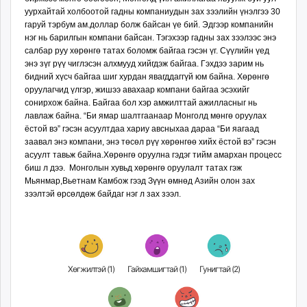
уурхайтай холбоотой гадны компаниудын зах зээлийн үнэлгээ 30
гаруй тэрбум ам.доллар болж байсан үе бий. Эдгээр компанийн
нэг нь барилгын компани байсан. Тэгэхээр гадны зах зээлээс энэ
салбар руу хөрөнгө татах боломж байгаа гэсэн үг. Сүүлийн үед
энэ зүг рүү чиглэсэн алхмууд хийгдэж байгаа. Гэхдээ зарим нь
бидний хүсч байгаа шиг хурдан явагддаггүй юм байна. Хөрөнгө
оруулагчид үлгэр, жишээ авахаар компани бай­гаа эсэхийг
сонирхож байна. Байгаа бол хэр амжилттай ажилласныг нь
лавлаж байна. “Би ямар шалтгаанаар Монголд мөнгө оруулах
ёстой вэ” гэсэн асуултдаа хариу авсныхаа дараа “Би яагаад
заавал энэ компани, энэ төсөл рүү хөрөнгөө хийх ёстой вэ” гэсэн
асуулт тавьж байна.Хөрөнгө оруулна гэдэг тийм амархан процесс
биш л дээ. Монголын хувьд хөрөнгө оруулалт татах гэж
Мьянмар,Вьетнам Камбож гээд Зүүн өмнөд Азийн олон зах
зээлтэй өрсөлдөж байдаг нэг л зах зээл.
Хөгжилтэй (
1
)
Гайхамшигтай (
1
)
Гунигтай (
2
)