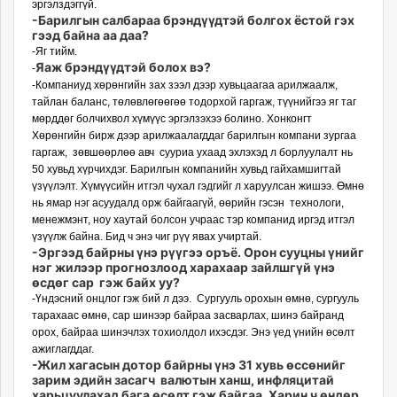
эргэлздэггүй.
-Барилгын салбараа брэндүүдтэй болгох ёстой гэх
гээд байна аа даа?
-Яг тийм.
Яаж брэндүүдтэй болох вэ?
-
-Компаниуд хөрөнгийн зах зээл дээр хувьцаагаа арил­жаалж,
тайлан ба­ланс, тө­лөвлөгөөгөө тодорхой гаргаж, түүнийгээ яг таг
мөрддөг болчихвол хүмүүс эргэлзэхээ болино. Хонконгт
Хөрөнгийн бирж дээр арилжаалагддаг барилгын компани зургаа
гаргаж, зөвшөөрлөө авч сууриа ухаад эхлэхэд л борлуулалт нь
50 хувьд хүрчихдэг. Барилгын компанийн хувьд гайхамшигтай
үзүүлэлт. Хү­мүүсийн итгэл чухал гэдгийг л харуулсан жишээ. Өмнө
нь ямар нэг асуудалд орж байгаагүй, өөрийн гэсэн технологи,
менежмэнт, ноу хаутай болсон учраас тэр компанид иргэд итгэл
үзүүлж байна. Бид ч энэ чиг рүү явах учиртай.
-Эргээд байрны үнэ рүү­гээ оръё. Орон сууцны үнийг
нэг жилээр прогнозлоод харахаар зайлшгүй үнэ
өсдөг сар гэж байх уу?
-Үндэсний онцлог гэж бий л дээ. Сургууль орохын өмнө, сургууль
тарахаас өмнө, сар шинээр байраа засварлах, шинэ байранд
орох, байраа шинэчлэх тохиолдол ихэс­дэг. Энэ үед үнийн өсөлт
ажиглагддаг.
-Жил хагасын дотор байр­ны үнэ 31 хувь өссө­нийг
зарим эдийн засагч валютын ханш, инфляцитай
харьцуулахад бага өсөлт гэж байгаа. Харин ч өндөр