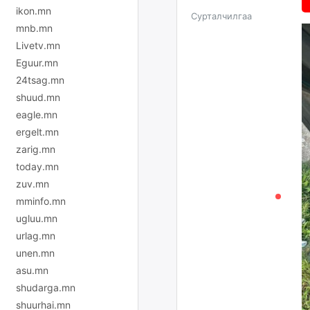
ikon.mn
Сурталчилгаа
mnb.mn
Livetv.mn
Eguur.mn
24tsag.mn
shuud.mn
eagle.mn
ergelt.mn
zarig.mn
today.mn
zuv.mn
mminfo.mn
ugluu.mn
urlag.mn
unen.mn
asu.mn
shudarga.mn
shuurhai.mn