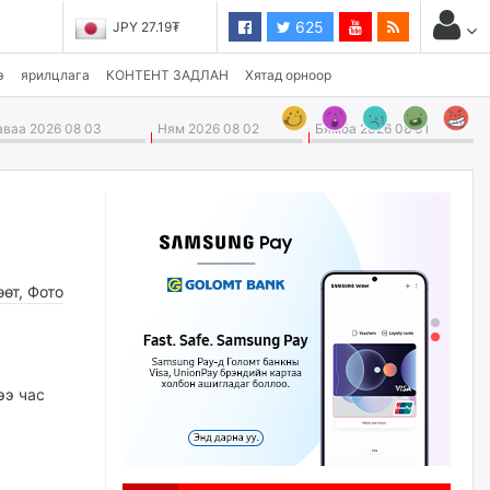
625
JPY 27.19₮
CHF 3,824.26₮
э
ярилцлага
КОНТЕНТ ЗАДЛАН
Хятад орноор
ваа 2026 08 03
Ням 2026 08 02
Бямба 2026 08 01
өөт
,
Фото
ээ час