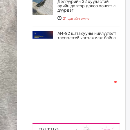
Дэлгүүрийн 32 хуудастай
өрийн дэвтэр долоо хоногт л
дүүрдэг
21 цагийн өмнө
АИ-92 шатахууны нийлүүлэлт
тасралтгүй үргэлжилж байна
21 цагийн өмнө
I ангийн цахим бүртгэл энэ
сарын 17-ноос эхэлнэ
22 цагийн өмнө
Үндсэн хууль зөрчсөн
Х.Булгантуяа, үндэсний эв
нэгдэлд харшилсан
М.Нарантуяа-Нара нарт хэзээ
хариуцлага тооцох вэ?
22 цагийн өмнө