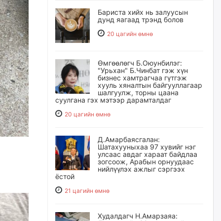
Бариста хийх нь залуусын
дунд яагаад трэнд болов
20 цагийн өмнө
Өмгөөлөгч Б.Оюунбилэг:
"Урьхан" Б.Чинбат гэж хүн
бизнес хамтрагчаа гүтгэж
хууль хяналтын байгууллагаар
шалгуулж, торны цаана
суулгана гэх мэтээр дарамталдаг
20 цагийн өмнө
Д.Амарбаясгалан:
Шатахууныхаа 97 хувийг нэг
улсаас авдаг хараат байдлаа
зогсоож, Арабын орнуудаас
нийлүүлэх ажлыг сэргээх
ёстой
21 цагийн өмнө
Худалдагч Н.Амарзаяа: