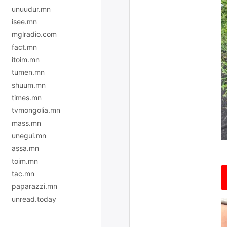
unuudur.mn
isee.mn
mglradio.com
fact.mn
itoim.mn
tumen.mn
shuum.mn
times.mn
tvmongolia.mn
mass.mn
unegui.mn
assa.mn
toim.mn
tac.mn
paparazzi.mn
unread.today