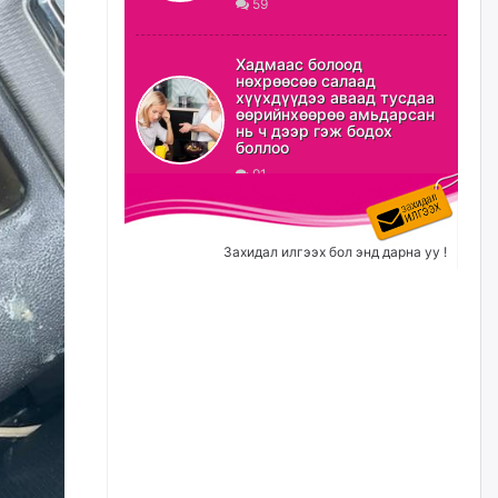
59
ХЗДХ-ын сайд С.Амарсайхан:
Авлигаар авсан хөрөнгийг
Хадмаас болоод
хурааж, нийгмийн сайн
нөхрөөсөө салаад
сайхны хөгжилд зориулах
хүүхдүүдээ аваад тусдаа
бөгөөд үүнийг хэд хэдэн эрх
өөрийнхөөрөө амьдарсан
бүхий байгууллагаас санал авна
нь ч дээр гэж бодох
боллоо
өчигдѳр
91
Шатахууныг олдож байгаа
газраас нь л авч байна. Үнэ
тарифаас илүү хангамж дээр
Захидал илгээх бол энд дарна уу !
анхаарч байна
өчигдѳр
Ц.Будханд: Дүүгээ гараад
ирнэ гэж итгэж хүлээсээр
долоон сарын хугацаа
өнгөрлөө
өчигдѳр
Барилгын салбарын 100