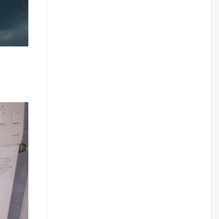
жилийн ойд зориулсан
наадмыг хойшлуулав
өчигдѳр
Монгол Улсад 162 вагон - 9720
тонн АИ-92 орж иржээ
өчигдѳр
Jade Gas: 1.1 тэрбум австрали
долларын санхүүжилтийн
эцсийн гэрээг есдүгээр сард
байгуулбал Тавантолгойн
метан хийн үйлдвэрлэлийн
өрөмдлөгийг 2027 онд эхлүүлнэ
өчигдѳр
Ханын материалд эхний
ээлжийн 6 блок орон сууцны
барилга угсралтын ажил
үргэлжилж байна
өчигдѳр