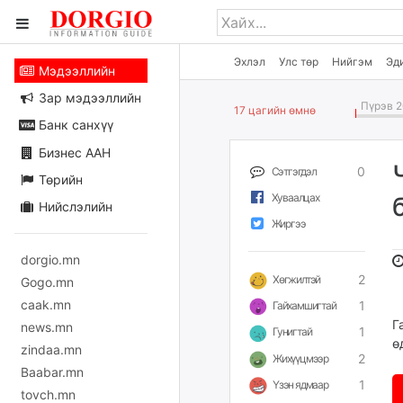
Эхлэл
Улс төр
Нийгэм
Эд
Мэдээллийн
Зар мэдээллийн
Пүрэв 2
17 цагийн өмнө
Банк санхүү
Бизнес ААН
0
Сэтгэгдэл
Төрийн
Хуваалцах
Нийслэлийн
Жиргээ
dorgio.mn
2
Хөгжилтэй
Gogo.mn
caak.mn
1
Гайхамшигтай
Г
news.mn
1
Гунигтай
ө
zindaa.mn
2
Жихүүцмээр
Baabar.mn
1
Үзэн ядмаар
tovch.mn