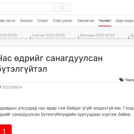
ийн засаг
Бизнес
Спорт
Соёл урлаг
Зөвлөгөө
Чөлөөт
Шар мэдэ
026 08 06
Лхагва 2026 08 05
Мягмар 2026 08 04
Да
Час өдрийг санагдуулсан
бүтэлгүйтэл
Чөл
2022-
2026-
2022/08/04
08-
08-
04
07
13:14:43
09:39:12
адаадын улсуудад час өдөр гэж байдаг үгүйг мэдэхгүй юм. Гэхд
дрийг санагдуулсан бүтэлгүйтлүүдийн зургуудаас хүргэж байна.
1