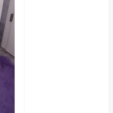
Цагдаагийн дэд хурандаа
Д.Будзаан: Хүүхдийн эсрэг
бэлгийн хүчирхийлэл үйлдвэл
бүх насаар нь хорих ял
оногдуулах хуулийн
зохицуулалттай
өчигдѳр
“Аяллын газрын зураг”-ийн
хэвлэмэл хувилбарыг Голомт
банкны салбараас үнэ
төлбөргүй авах боломжтой
өчигдѳр
ЕБС-ийн захирлын үүргийг түр
орлон гүйцэтгэгч
манаачтайгаа бүлэглэн
эзэмшлийнх нь дансаар заал,
зогсоолын төлбөр ₮121.5
саяыг авчээ
өчигдѳр