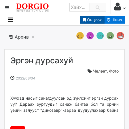
Онцлох
Шинэ
Мэдээллийн
Зар мэдээллийн
Архив
Банк санхүү
Бизнес ААН
Төрийн
Эргэн дурсахуй
Нийслэлийн
Чөлөөт
,
Фото
2022-
2026-
2022/08/04
dorgio.mn
08-
08-
Gogo.mn
04
07
caak.mn
13:17:56
15:57:06
Хүүхэд насыг санагдуулсан эд зүйлсийг эргэн дурсах
уу? Дараах зургуудыг санаж байгаа бол та орчин
news.mn
үеийн залууст "динозавр"-аараа дуудуулахаар байна
zindaa.mn
.
Baabar.mn
tovch.mn