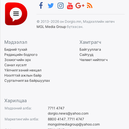
© 2013-2026 он Dorgio.mn, Мэдээллийн хөтөч
MGL Media Group
бүтээсэн.
Мэдээлэл
Хамтрагч
Бидний тухай
Байгууллага
Редакцийн бодлого
Сайтууд
Зохиогчийн эрх
Чөлөөт нийтлэгч
Санал хүсэлт
Үйлчилгээний нөхцөл
Нээлттэй ажлын байр
Сурталчилгаа байршуулах
Харилцаа
Мэдээний алба:
7711 4747
dorgio.news@yahoo.com
Маркетингийн алба:
8800 4147
,
7711 4747
mongolmediagroup@yahoo.com