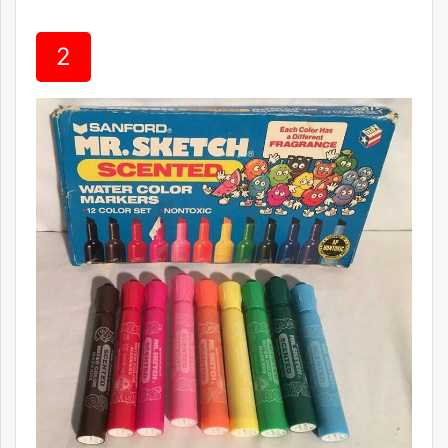
unuudur.mn
isee.mn
2
mglradio.com
fact.mn
itoim.mn
tumen.mn
shuum.mn
times.mn
tvmongolia.mn
mass.mn
unegui.mn
assa.mn
toim.mn
tac.mn
paparazzi.mn
unread.today