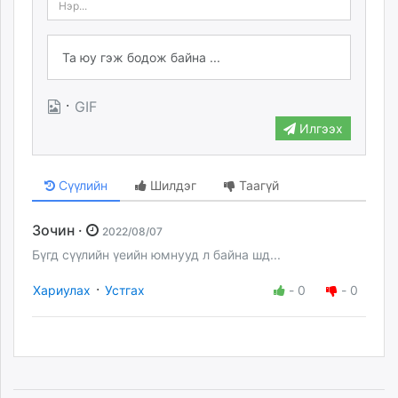
·
GIF
Илгээх
Сүүлийн
Шилдэг
Таагүй
Зочин ·
2022/08/07
Бүгд сүүлийн үеийн юмнууд л байна шд...
·
Хариулах
Устгах
-
0
-
0