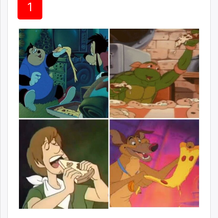
1
ikon.mn
mnb.mn
Livetv.mn
Eguur.mn
24tsag.mn
shuud.mn
eagle.mn
ergelt.mn
zarig.mn
today.mn
zuv.mn
mminfo.mn
ugluu.mn
urlag.mn
unen.mn
asu.mn
shudarga.mn
shuurhai.mn