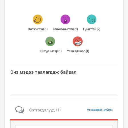
Хөгжилтэй (
1
)
Гайхамшигтай (
2
)
Гунигтай (
2
)
Жихүүцмээр (
1
)
Үзэн ядмаар (
1
)
Энэ мэдээ таалагдаж байвал
Сэтгэгдэлүүд (1)
Анхаарах зүйлс