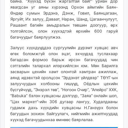
байна. “Хүүхэд бүхэн жаргалтай байг” уриан дор
unuudur.mn
явагдсан уг аяны хүрээнд Орхон аймгийн Баян-
isee.mn
Өндөр сумын Эрдэнэ, Дэнж, Говил, Баянцагаан,
Яргуйт, Их залуу, Даваат, Наран, Шанд, Цагаанчулуут,
mglradio.com
Рашаант багийн амьдралын төвшин доогуур, өрх
fact.mn
толгойлсон, олон хүүхэдтэй өрхийн 600 гаруй
itoim.mn
багачуудыг баярлуулжээ.
tumen.mn
Залуус хүүхдүүддээ сургуулийн дүрэмт хувцас авч
shuum.mn
өгөх боломжгүй олон эцэг, эхчүүдэд туслахаар
times.mn
багадсан формоо барьж ирсэн багачуудад чин
tvmongolia.mn
сэтгэлийн талархал илэрхийлсэн юм. Мөн Барилга
mass.mn
засварын цехийн хамт олонтой хамтран ажиллаж,
unegui.mn
аянд идэвхтэй оролцсон “Эрдэнэт үйлдвэр” ТӨҮГ-ын
залуучуудын холбооны гишүүд, Оёдлын цехийн
assa.mn
бүсгүйчүүд, “Энэрэл төв”, “Ногоон Очир”, “Апейро” ХХК,
toim.mn
“Babuka” бэлэн хувцасны дэлгүүр, “Заяа” онлайн шоп,
tac.mn
“Цах маркет”-ийн 306 дугаар лангуу, Худалдааны
paparazzi.mn
гудамж дахь хүүхдийн хувцасны Н.Ганзүрх болон
unread.today
багуудын зохион байгуулагч, нийгмийн ажилтнуудад
хүүхэд багачуудынхаа өмнөөс баярлалаа.