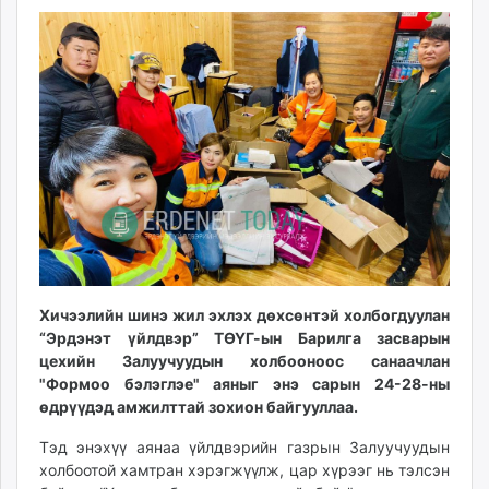
ikon.mn
14:42:35
23:20:17
mnb.mn
Livetv.mn
Eguur.mn
24tsag.mn
shuud.mn
eagle.mn
ergelt.mn
zarig.mn
today.mn
zuv.mn
Хичээлийн шинэ жил эхлэх дөхсөнтэй холбогдуулан
mminfo.mn
“Эрдэнэт үйлдвэр” ТӨҮГ-ын Барилга засварын
ugluu.mn
цехийн Залуучуудын холбооноос санаачлан
urlag.mn
"Формоо бэлэглэе" аяныг энэ сарын 24-28-ны
unen.mn
өдрүүдэд амжилттай зохион байгууллаа.
asu.mn
Тэд энэхүү аянаа үйлдвэрийн газрын Залуучуудын
shudarga.mn
холбоотой хамтран хэрэгжүүлж, цар хүрээг нь тэлсэн
shuurhai.mn