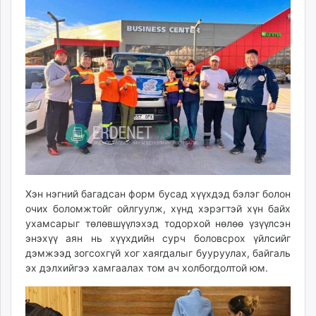
Хэн нэгний багадсан форм бусад хүүхдэд бэлэг болон
очих боломжтойг ойлгуулж, хүнд хэрэгтэй хүн байх
ухамсарыг төлөвшүүлэхэд тодорхой нөлөө үзүүлсэн
энэхүү аян нь хүүхдийн сурч боловсрох үйлсийг
дэмжээд зогсохгүй хог хаягдалыг бууруулах, байгаль
эх дэлхийгээ хамгаалах том ач холбогдолтой юм.