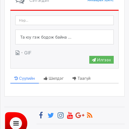
Сэтгэгдэл
·
GIF
Илгээх
Сүүлийн
Шилдэг
Таагүй