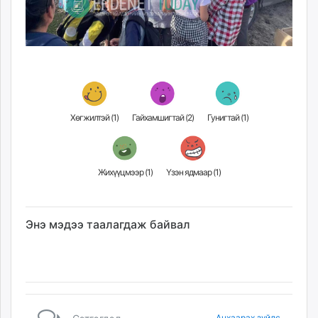
Хөгжилтэй (
1
)
Гайхамшигтай (
2
)
Гунигтай (
1
)
Жихүүцмээр (
1
)
Үзэн ядмаар (
1
)
Энэ мэдээ таалагдаж байвал
Анхаарах зүйлс