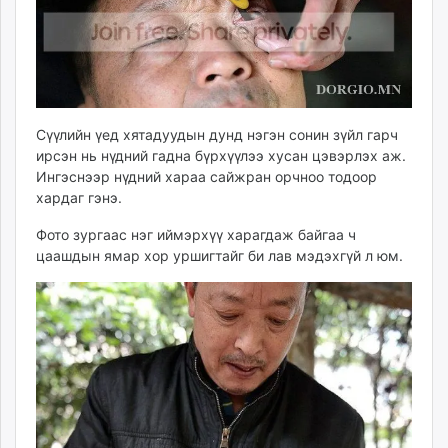
ikon.mn
mnb.mn
Livetv.mn
Eguur.mn
24tsag.mn
Сүүлийн үед хятадуудын дунд нэгэн сонин зүйл гарч
shuud.mn
ирсэн нь нүдний гадна бүрхүүлээ хусан цэвэрлэх аж.
eagle.mn
Ингэснээр нүдний хараа сайжран орчноо тодоор
ergelt.mn
хардаг гэнэ.
zarig.mn
Фото зургаас нэг иймэрхүү харагдаж байгаа ч
today.mn
цаашдын ямар хор уршигтайг би лав мэдэхгүй л юм.
zuv.mn
mminfo.mn
ugluu.mn
urlag.mn
unen.mn
asu.mn
shudarga.mn
shuurhai.mn