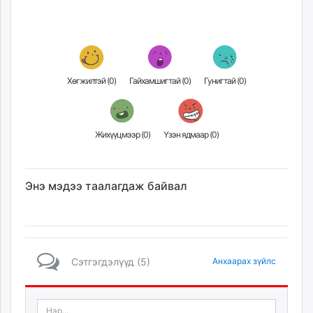
Хөгжилтэй (
0
)
Гайхамшигтай (
0
)
Гунигтай (
0
)
Жихүүцмээр (
0
)
Үзэн ядмаар (
0
)
Энэ мэдээ таалагдаж байвал
Сэтгэгдэлүүд (5)
Анхаарах зүйлс