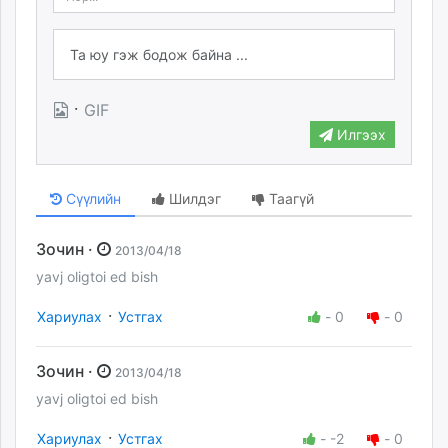
·
GIF
Илгээх
Сүүлийн
Шилдэг
Таагүй
Зочин ·
2013/04/18
yavj oligtoi ed bish
·
Хариулах
Устгах
-
0
-
0
Зочин ·
2013/04/18
yavj oligtoi ed bish
·
Хариулах
Устгах
-
-2
-
0