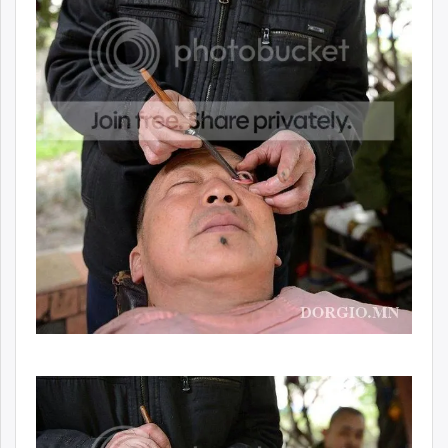
unuudur.mn
isee.mn
mglradio.com
fact.mn
itoim.mn
tumen.mn
shuum.mn
times.mn
tvmongolia.mn
mass.mn
unegui.mn
assa.mn
toim.mn
tac.mn
paparazzi.mn
unread.today