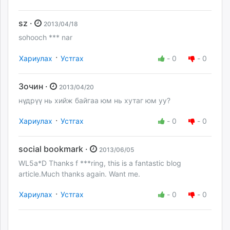
sz ·
2013/04/18
sohooch *** nar
·
Хариулах
Устгах
-
0
-
0
Зочин ·
2013/04/20
нүдрүү нь хийж байгаа юм нь хутаг юм уу?
·
Хариулах
Устгах
-
0
-
0
social bookmark ·
2013/06/05
WL5a*D Thanks f ***ring, this is a fantastic blog
article.Much thanks again. Want me.
·
Хариулах
Устгах
-
0
-
0