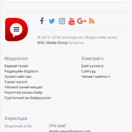
© 2013-2026 он Dorgio.mn, Мэдээллийн хөтөч
MGL Media Group
бүтээсэн.
Мэдээлэл
Хамтрагч
Бидний тухай
Байгууллага
Редакцийн бодлого
Сайтууд
Зохиогчийн эрх
Чөлөөт нийтлэгч
Санал хүсэлт
Үйлчилгээний нөхцөл
Нээлттэй ажлын байр
Сурталчилгаа байршуулах
Харилцаа
Мэдээний алба:
7711 4747
dorgio.news@yahoo.com