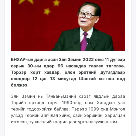
ikon.mn
mnb.mn
Livetv.mn
Eguur.mn
24tsag.mn
shuud.mn
eagle.mn
ergelt.mn
БНХАУ-ын дарга асан Зян Зэмин 2022 оны 11 дүгээр
zarig.mn
сарын 30-ны өдөр 96 насандаа таалал төгслөө.
Тэрээр хорт хавдар, олон эрхтний дутагдлаар
today.mn
өнөөдөр 12 цаг 13 минутад Шанхай хотноо өөд
zuv.mn
болжээ.
mminfo.mn
ugluu.mn
Зян Зэмин нь Тяньаньмэний хэрэг явдлын дараа
Төрийн эрхэнд гарч, 1990-ээд оны Хятадын улс
urlag.mn
төрийг тодорхойлж байлаа. Тэрээр 1999 онд Монгол
unen.mn
улсад Төрийн айлчлал хийж, сайн хөршийн, харилцан
asu.mn
итгэсэн, түншлэлийн харилцааг үргэлжлүүлсэн юм.
shudarga.mn
shuurhai.mn