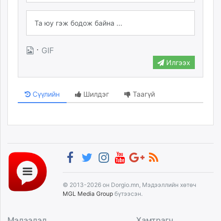
·
GIF
Илгээх
Сүүлийн
Шилдэг
Таагүй
© 2013-2026 он Dorgio.mn, Мэдээллийн хөтөч
MGL Media Group
бүтээсэн.
Мэдээлэл
Хамтрагч