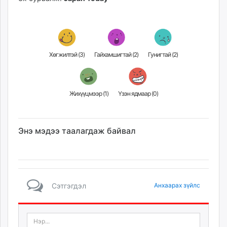
Хөгжилтэй (
3
)
Гайхамшигтай (
2
)
Гунигтай (
2
)
Жихүүцмээр (
1
)
Үзэн ядмаар (
0
)
Энэ мэдээ таалагдаж байвал
Сэтгэгдэл
Анхаарах зүйлс