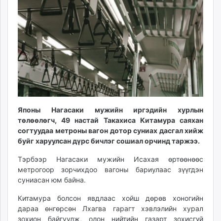
12:19:07
18:35:02
ikon.mn
mnb.mn
Livetv.mn
Eguur.mn
24tsag.mn
shuud.mn
eagle.mn
ergelt.mn
zarig.mn
Японы Нагасаки мужийн иргэдийн хурлын
today.mn
төлөөлөгч, 49 настай Такахиса Китамура саяхан
согтуудаа метроны вагон дотор суниах дасгал хийж
zuv.mn
буйг харуулсан дүрс бичлэг сошиал орчинд таржээ.
mminfo.mn
ugluu.mn
Тэрбээр Нагасаки мужийн Исахая өртөөнөөс
urlag.mn
метрогоор зорчихдоо вагоны бариулаас зүүгдэн
суниасан юм байна.
unen.mn
asu.mn
Китамура болсон явдлаас хойш дөрөв хоногийн
shudarga.mn
дараа өнгөрсөн Лхагва гарагт хэвлэлийн хурал
shuurhai.mn
зохион байгуулж, олон нийтийн газарт зохисгүй