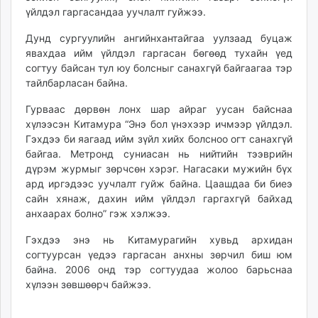
үйлдэл гаргасандаа уучлалт гуйжээ.
unuudur.mn
isee.mn
Дунд сургуулийн ангийнхантайгаа уулзаад буцаж
mglradio.com
явахдаа ийм үйлдэл гаргасан бөгөөд тухайн үед
fact.mn
согтуу байсан тул юу болсныг санахгүй байгаагаа тэр
тайлбарласан байна.
itoim.mn
tumen.mn
Гурваас дөрвөн лонх шар айраг уусан байснаа
shuum.mn
хүлээсэн Китамура “Энэ бол үнэхээр ичмээр үйлдэл.
times.mn
Гэхдээ би яагаад ийм зүйл хийх болсноо огт санахгүй
байгаа. Метронд суниасан нь нийтийн тээврийн
tvmongolia.mn
дүрэм журмыг зөрчсөн хэрэг. Нагасаки мужийн бүх
mass.mn
ард иргэдээс уучлалт гуйж байна. Цаашдаа би биеэ
unegui.mn
сайн хянаж, дахин ийм үйлдэл гаргахгүй байхад
assa.mn
анхаарах болно” гэж хэлжээ.
toim.mn
Гэхдээ энэ нь Китамурагийн хувьд архидан
tac.mn
согтуурсан үедээ гаргасан анхны зөрчил биш юм
paparazzi.mn
байна. 2006 онд тэр согтуудаа жолоо барьснаа
unread.today
хүлээн зөвшөөрч байжээ.