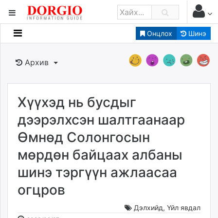
Онцлох
Шинэ
Мэдээллийн
Зар мэдээллийн
Архив
Банк санхүү
Бизнес ААН
Төрийн
Хүүхэд нь бусдыг
Нийслэлийн
дээрэлхсэн шалтгаанаар
Өмнөд Солонгосын
dorgio.mn
мөрдөн байцаах албаны
Gogo.mn
caak.mn
шинэ тэргүүн ажлаасаа
news.mn
огцров
zindaa.mn
Baabar.mn
Дэлхийд
,
Үйл явдал
tovch.mn