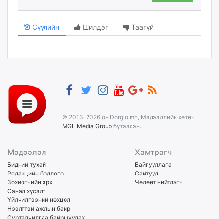
Сүүлийн
Шилдэг
Таагүй
© 2013-2026 он Dorgio.mn, Мэдээллийн хөтөч
MGL Media Group
бүтээсэн.
Мэдээлэл
Хамтрагч
Бидний тухай
Байгууллага
Редакцийн бодлого
Сайтууд
Зохиогчийн эрх
Чөлөөт нийтлэгч
Санал хүсэлт
Үйлчилгээний нөхцөл
Нээлттэй ажлын байр
Сурталчилгаа байршуулах