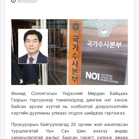
2023-
2026-
2023/02/27
ikon.mn
02-
08-
mnb.mn
27
06
Livetv.mn
10:05:06
17:55:20
Eguur.mn
24tsag.mn
shuud.mn
eagle.mn
ergelt.mn
zarig.mn
today.mn
zuv.mn
mminfo.mn
Өмнөд Солонгосын Үндэсний Мөрдөн Байцаах
ugluu.mn
Газрын тэргүүнээр томилогдоод дөнгөж нэг хонож
urlag.mn
байсан эрхэм хүүтэй нь холбоотой дээрэлхэлтийн
хэргийн дуулианы улмаас огцрох шийдвэр гаргажээ.
unen.mn
asu.mn
Прокурорын байгууллагад 20 орчим жил ажилласан
shudarga.mn
туршлагатай Чун Сүн Шин энэхүү өндөр
shuurhai.mn
хариуцлагатай ажлыг Баасан гарагт хүлээж аваад