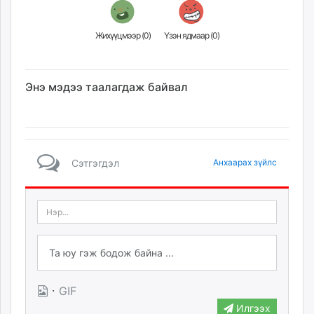
Жихүүцмээр (
0
)
Үзэн ядмаар (
0
)
Энэ мэдээ таалагдаж байвал
Сэтгэгдэл
Анхаарах зүйлс
·
GIF
Илгээх