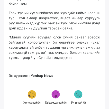
байсан юм.
unuudur.mn
isee.mn
Гэвч түүний хүү ангийнхаа нэг хүүхдийг найман сарын
mglradio.com
турш хэл амаар дээрэлхэж, эцэст нь өөр сургууль
fact.mn
руу шилжихэд хүргэж байсан түүх олон нийтийн дунд
дэлгэгдсэн нь дуулиан тарьсан байна.
itoim.mn
tumen.mn
“Миний хүүгийн асуудал олон хүний санааг зовоож
shuum.mn
байгаатай холбогдуулан би өөрийгөө энэхүү чухал
times.mn
хариуцлагатай албан тушаалд үргэлжлүүлэн ажиллах
зохимжгүй гэж үзлээ” гэж өчигдөр болсон хэвлэлийн
tvmongolia.mn
хурлын үеэр Чун Сүн Шин мэдэгджээ.
mass.mn
unegui.mn
assa.mn
Эх сурвалж:
Yonhap News
toim.mn
tac.mn
paparazzi.mn
unread.today
Хөгжилтэй (
0
)
Гайхамшигтай (
0
)
Гунигтай (
0
)