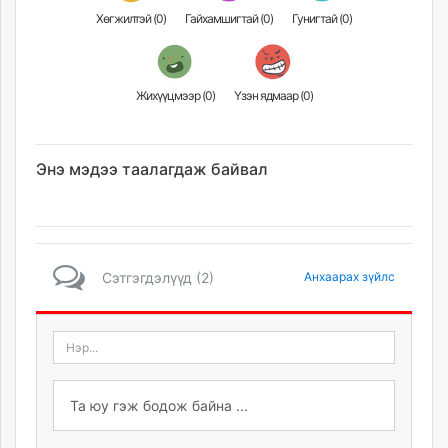
Хөгжилтэй (
0
)
Гайхамшигтай (
0
)
Гунигтай (
0
)
Жихүүцмээр (
0
)
Үзэн ядмаар (
0
)
Энэ мэдээ таалагдаж байвал
Сэтгэгдэлүүд (2)
Анхаарах зүйлс