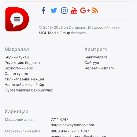
© 2013-2026 он Dorgio.mn, Мэдээллийн хөтөч
MGL Media Group
бүтээсэн.
Мэдээлэл
Хамтрагч
Бидний тухай
Байгууллага
Редакцийн бодлого
Сайтууд
Зохиогчийн эрх
Чөлөөт нийтлэгч
Санал хүсэлт
Үйлчилгээний нөхцөл
Нээлттэй ажлын байр
Сурталчилгаа байршуулах
Харилцаа
Мэдээний алба:
7711 4747
dorgio.news@yahoo.com
Маркетингийн алба:
8800 4147
,
7711 4747
mongolmediagroup@yahoo.com