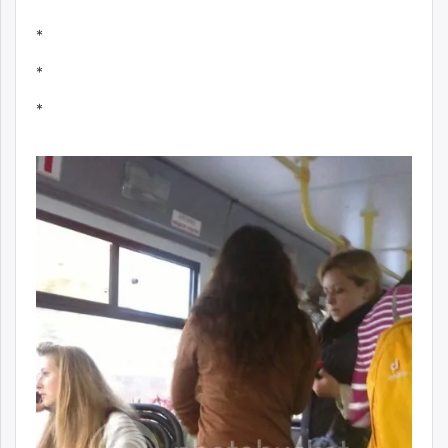
*
*
*