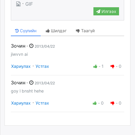
·
GIF
Илгээх
Сүүлийн
Шилдэг
Таагүй
Зочин ·
2013/04/22
jiwvvn ai
·
Хариулах
Устгах
-
1
-
0
Зочин ·
2013/04/22
goy l bnsht hehe
·
Хариулах
Устгах
-
0
-
0