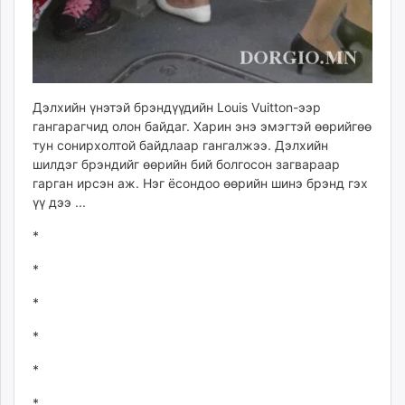
unuudur.mn
isee.mn
mglradio.com
fact.mn
itoim.mn
Дэлхийн үнэтэй брэндүүдийн Louis Vuitton-ээр
гангарагчид олон байдаг. Харин энэ эмэгтэй өөрийгөө
tumen.mn
тун сонирхолтой байдлаар гангалжээ. Дэлхийн
shuum.mn
шилдэг брэндийг өөрийн бий болгосон загвараар
times.mn
гарган ирсэн аж. Нэг ёсондоо өөрийн шинэ брэнд гэх
tvmongolia.mn
үү дээ ...
mass.mn
*
unegui.mn
assa.mn
*
toim.mn
*
tac.mn
paparazzi.mn
*
unread.today
*
*