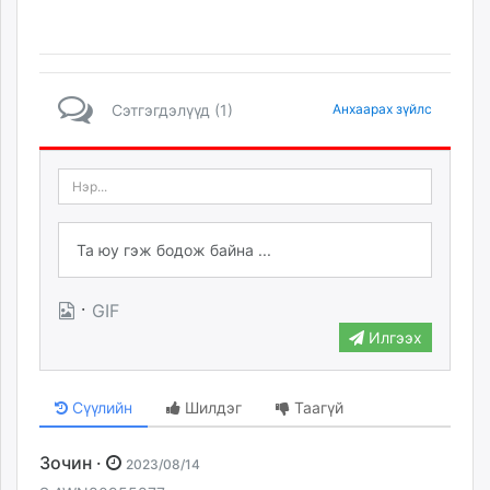
Сэтгэгдэлүүд (1)
Анхаарах зүйлс
·
GIF
Илгээх
Сүүлийн
Шилдэг
Таагүй
Зочин ·
2023/08/14