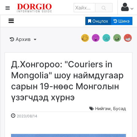
Онцлох
Шинэ
Мэдээллийн
Зар мэдээллийн
Архив
Банк санхүү
Бизнес ААН
Төрийн
Д.Хонгороо: "Couriers in
Нийслэлийн
Mongolia" шоу наймдугаар
сарын 19-нөөс Монголын
dorgio.mn
үзэгчдэд хүрнэ
Gogo.mn
caak.mn
Нийгэм
,
Бусад
news.mn
2023-
2026-
2023/08/14
zindaa.mn
08-
08-
Baabar.mn
14
09
tovch.mn