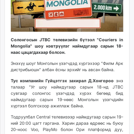
unuudur.mn
isee.mn
mglradio.com
fact.mn
itoim.mn
Солонгосын JTBС телевизийн бүтээл "Couriers in
tumen.mn
Mongolia" шоу нэвтрүүлэг наймдугаар сарын 18-
shuum.mn
наас цацагдахаар болсон.
times.mn
Энэхүү шоуг Монголын үзэгчдэд хүргэхээр "Филм Арк
tvmongolia.mn
дистрибьюшн" албан ёсны эрхийг нь авсан байна.
mass.mn
unegui.mn
Тус компанийн Гүйцэтгэх захирал Д.Хонгороо
энэ
талаар "Уг шоу наймдугаар сарын 18-нд JTBC
assa.mn
сувгаар солонгос үзэгчдэд хүрэх бөгөөд бид
toim.mn
наймдугаар сарын 19-нөөс Монголын үзэгчдийн
tac.mn
хүртээл болгохоор ажиллаж байна.
paparazzi.mn
Тодруулбал Central телевизээр наймдугаар сарын 19-
unread.today
ний 20:00 цагт гаргана. Харин дараа өдрөөс нь буюу
20-ноос Voo, PlayМo болон Ори платформд дуу,