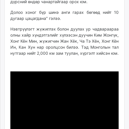
дүрсний өндөр чанартайгаар орох юм.
Долоо хоног бүр шинэ анги гарах бөгөөд нийт 10
дугаар цацагдана" гэлээ.
Нэвтрүүлэгт жүжиглэх болон дуулах ур чадвараараа
олны хайр хүндэтгэлийг хүлээсэн дуучин Ким Жонгүк,
Хонг Кён Мин, жүжигчин Жан Хёк, Ча Тэ Хён, Хонг Кён
Ин, Кан Хун нар оролцсон билээ. Тэд Монголын тал
нутгаар нийт 2,000 км зам туулан, хүргэлт хийсэн юм.