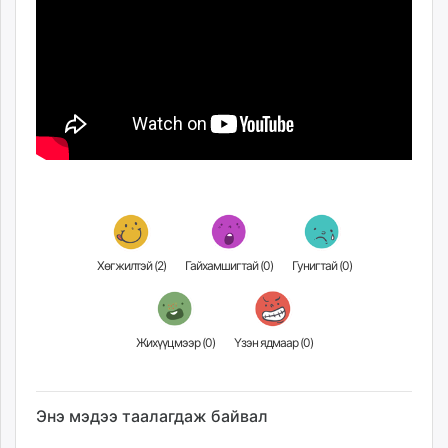
Хөгжилтэй (
2
)
Гайхамшигтай (
0
)
Гунигтай (
0
)
Жихүүцмээр (
0
)
Үзэн ядмаар (
0
)
Энэ мэдээ таалагдаж байвал