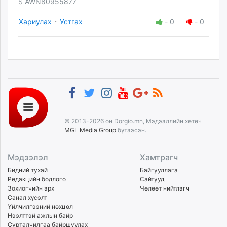
S AWN80955877
·
Хариулах
Устгах
-
0
-
0
© 2013-2026 он Dorgio.mn, Мэдээллийн хөтөч
MGL Media Group
бүтээсэн.
Мэдээлэл
Хамтрагч
Бидний тухай
Байгууллага
Редакцийн бодлого
Сайтууд
Зохиогчийн эрх
Чөлөөт нийтлэгч
Санал хүсэлт
Үйлчилгээний нөхцөл
Нээлттэй ажлын байр
Сурталчилгаа байршуулах