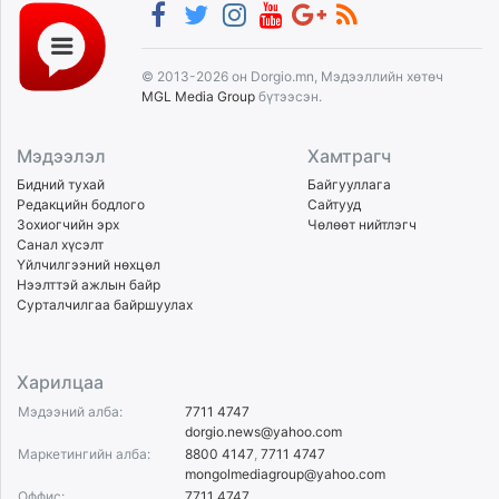
© 2013-2026 он Dorgio.mn, Мэдээллийн хөтөч
MGL Media Group
бүтээсэн.
Мэдээлэл
Хамтрагч
Бидний тухай
Байгууллага
Редакцийн бодлого
Сайтууд
Зохиогчийн эрх
Чөлөөт нийтлэгч
Санал хүсэлт
Үйлчилгээний нөхцөл
Нээлттэй ажлын байр
Сурталчилгаа байршуулах
Харилцаа
Мэдээний алба:
7711 4747
dorgio.news@yahoo.com
Маркетингийн алба:
8800 4147
,
7711 4747
mongolmediagroup@yahoo.com
Оффис:
7711 4747