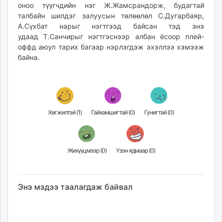
оноо түүгчдийн нэг Ж.Жамсрандорж, будагтай
unuudur.mn
талбайн шилдэг залуусын төлөөлөл С.Дугарбаяр,
isee.mn
А.Сүхбат нарыг нэгтгээд байсан тэд энэ
mglradio.com
удаад Т.Санчирыг нэгтгэснээр албан ёсоор плей-
fact.mn
оффд аюул тарих багаар нэрлэгдэж эхэллээ хэмээж
байна.
itoim.mn
tumen.mn
shuum.mn
times.mn
tvmongolia.mn
Хөгжилтэй (
1
)
Гайхамшигтай (
0
)
Гунигтай (
0
)
mass.mn
unegui.mn
assa.mn
Жихүүцмээр (
0
)
Үзэн ядмаар (
0
)
toim.mn
tac.mn
paparazzi.mn
Энэ мэдээ таалагдаж байвал
unread.today