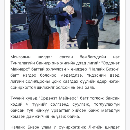
ikon.mn
mnb.mn
Livetv.mn
Eguur.mn
24tsag.mn
shuud.mn
eagle.mn
ergelt.mn
Монголын шилдэг сагсан бөмбөгчдийн нэг
zarig.mn
Тунгалагийн Санчир энэ жилийн дээд лигийг "Эрдэнэт
Майнерс" багтай эхлүүлсэн ч өчигдөр "Налайх Бизон"
today.mn
багт нэгдэх болсноо мэдэгдлээ. Үндэсний дээд
zuv.mn
лигийн солилцооны цонх хаагдах сүүлийн өдөр нэгэн
mminfo.mn
сонирхолтой шилжилт болсон нь энэ байв.
ugluu.mn
Түүний хувьд "Эрдэнэт Майнерс" багт тоглож байсан
urlag.mn
хэдий ч түүнийг сэлгээнд суулгаж, тоглуулахгүй
unen.mn
байсан тул ийнхүү урвалтыг хийсэн байж магадгүй
asu.mn
хэмээн дэмжигчид нь үзэж байна.
shudarga.mn
Налайх Бизон улам л хүчирхэгжиж Лигийн шилдэг
shuurhai.mn