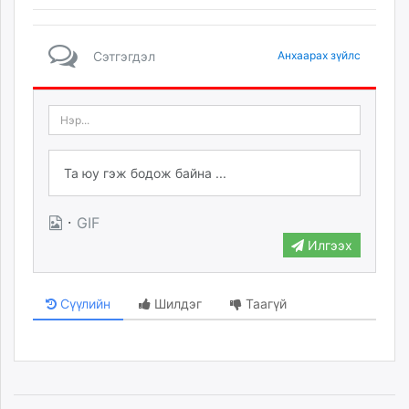
Сэтгэгдэл
Анхаарах зүйлс
·
GIF
Илгээх
Сүүлийн
Шилдэг
Таагүй