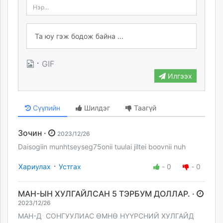
·
GIF
Илгээх
Сүүлийн
Шилдэг
Таагүй
Зочин ·
2023/12/26
Daisogiin munhtseyseg75onii tuulai jiltei boovnii nuh
·
Хариулах
Устгах
-
0
-
0
МАН-ЫН ХУЛГАЙЛСАН 5 ТЭРБУМ ДОЛЛАР. ·
2023/12/26
МАН-Д СОНГУУЛИАС ӨМНӨ НҮҮРСНИЙ ХУЛГАЙД