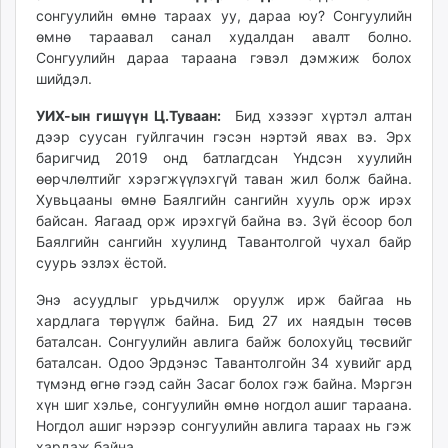
сонгуулийн өмнө тараах уу, дараа юу? Сонгуулийн
өмнө тараавал санал худалдан авалт болно.
Сонгуулийн дараа тараана гэвэл дэмжиж болох
шийдэл.
УИХ-ын гишүүн Ц.Туваан:
Бид хэзээг хүртэл алтан
дээр суусан гуйлгачин гэсэн нэртэй явах вэ. Эрх
баригчид 2019 онд батлагдсан Үндсэн хуулийн
өөрчлөлтийг хэрэгжүүлэхгүй таван жил болж байна.
Хувьцааны өмнө Баялгийн сангийн хууль орж ирэх
байсан. Яагаад орж ирэхгүй байна вэ. Зүй ёсоор бол
Баялгийн сангийн хуулинд Тавантолгой чухал байр
суурь эзлэх ёстой.
Энэ асуудлыг урьдчилж оруулж ирж байгаа нь
хардлага төрүүлж байна. Бид 27 их наядын төсөв
баталсан. Сонгуулийн авлига байж болохуйц төсвийг
баталсан. Одоо Эрдэнэс Тавантолгойн 34 хувийг ард
түмэнд өгнө гээд сайн Засаг болох гэж байна. Мэргэн
хүн шиг хэлье, сонгуулийн өмнө ногдол ашиг тараана.
Ногдол ашиг нэрээр сонгуулийн авлига тараах нь гэж
хардаж байна.