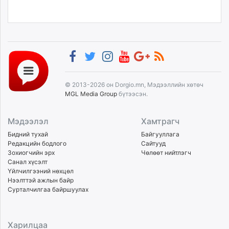
© 2013-2026 он Dorgio.mn, Мэдээллийн хөтөч
MGL Media Group
бүтээсэн.
Мэдээлэл
Хамтрагч
Бидний тухай
Байгууллага
Редакцийн бодлого
Сайтууд
Зохиогчийн эрх
Чөлөөт нийтлэгч
Санал хүсэлт
Үйлчилгээний нөхцөл
Нээлттэй ажлын байр
Сурталчилгаа байршуулах
Харилцаа