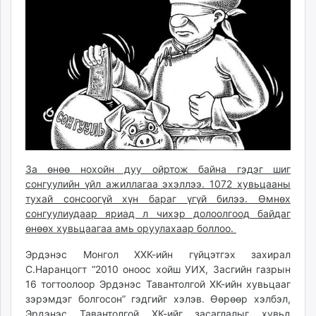
ikon.mn
mnb.mn
Livetv.mn
Eguur.mn
24tsag.mn
shuud.mn
eagle.mn
ergelt.mn
zarig.mn
За өнөө нохойн дуу ойртож байна гэдэг шиг
today.mn
сонгуулийн үйл ажиллагаа эхэллээ. 1072 хувьцааны
zuv.mn
тухай сонсоогүй хүн бараг үгүй билээ. Өмнөх
mminfo.mn
сонгуулиудаар яриад л чихэр долоолгоод байдаг
ugluu.mn
өнөөх хувьцаагаа амь оруулахаар боллоо.
urlag.mn
Эрдэнэс Монгол ХХК-ийн гүйцэтгэх захирал
unen.mn
С.Наранцогт “2010 оноос хойш УИХ, Засгийн газрын
asu.mn
16 тогтоолоор Эрдэнэс Тавантолгой ХК-ийн хувьцааг
shudarga.mn
зэрэмдэг болгосон” гэдгийг хэлэв. Өөрөөр хэлбэл,
shuurhai.mn
Эрдэнэс Тавантолгой ХК-ийг засаглалыг хувьд