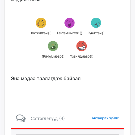
Хөгжилтэй (
1
)
Гайхамшигтай (
)
Гунигтай (
)
Жихүүцмээр (
)
Үзэн ядмаар (
1
)
Энэ мэдээ таалагдаж байвал
Сэтгэгдэлүүд (4)
Анхаарах зүйлс