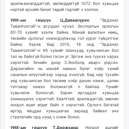
арилжаалагддаггүй, өвлөгддөггүй 1072 бол хувьцаа
нэртэй эрхийн бичиг төдий гэдгийг ч хэллээ.
УИХ-ын гишүүн Ц.Даваасүрэн:
"Эрдэнэс
Тавантолгой"-н асуудал чухал. Экспортын орлогын
60-70 хувийг эзэлж байна. Манай валютын нөөц,
төсвийн орлогыг нэмэгдүүлэхэд гол үүрэг гүйцэтгэж
байна. Хэрэв бид 2015, 16 онд "Эрдэнэс
Тавантолгой"-н 49 хувийг Шэнхуад хувьчилсан бол
тал нь байхгүй болно гэсэн үг. Эргэж энэ түүхээ харах
хэрэгтэй. Эхнийх дээр З.Энхболд аварч үлдсэн.
Дараагийнх нь манай намын бүлэг хоёр хүний
саналын илүүтэйгээр харьд очоогүй. Бид нар тухайн
үед хувьчилсан бол төсвөө хоёр дахин нэмж, цалин
тэтгэвэр нэмэх боломжгүй л байлаа. Үүнийг
хувьчилж болохгүй. Харин иргэддээ хувьцаа
эзэмшүүлэх хэрэгтэй. Хаалттай, арилждаггүй, зөвхөн
ногдол ашиг өгдөг байх л хэрэгтэй. Орлого багатай
иргэд явцдаа хувьцаагаа зараад байвал энэ
стратегийн орд хэнд ч очиж болно.
УИХ-ын гишүүн Т.Доржханд:
Ногдол ашгийг