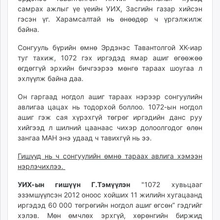
unuudur.mn
самрах ажлыг үе үеийн УИХ, Засгийн газар хийсэн
гэсэн үг. Харамсалтай нь өнөөдөр ч үргэлжилж
isee.mn
байна.
mglradio.com
fact.mn
Сонгууль бүрийн өмнө Эрдэнэс Тавантолгой ХК-иар
itoim.mn
туг тахиж, 1072 гэх иргэдэд ямар ашиг өгөөжөө
өгдөггүй эрхийн бичгээрээ мөнгө тараах шоугаа л
tumen.mn
эхлүүлж байна даа.
shuum.mn
times.mn
Он гаргаад ногдол ашиг тараах нэрээр сонгуулийн
tvmongolia.mn
авлигаа цацах нь тодорхой боллоо. 1072-ын ногдол
ашиг гэж сая хүрэхгүй төгрөг иргэдийн данс руу
mass.mn
хийгээд л шилний цаанаас чихэр долоолгодог өлөн
unegui.mn
зангаа МАН энэ удаад ч тавихгүй нь ээ.
assa.mn
toim.mn
Гишүүд нь ч сонгуулийн өмнө тараах авлига хэмээн
нэрлэчихлээ.
tac.mn
paparazzi.mn
УИХ-ын гишүүн Г.Тэмүүлэн
"1072 хувьцааг
unread.today
эзэмшүүлсэн 2012 оноос хойших 11 жилийн хугацаанд
иргэдэд 60 000 төгрөгийн ногдол ашиг өгсөн” гэдгийг
хэлэв. Мөн өмчлөх эрхгүй, хөрөнгийн биржид