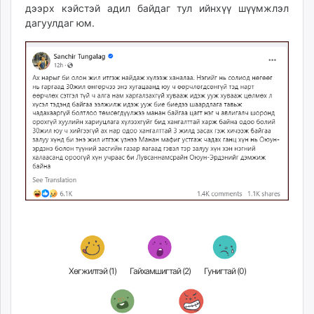
дээрх кэйстэй адил байдаг тул ийнхүү шүүмжлэл
дагуулдаг юм.
Хөгжилтэй (
1
)
Гайхамшигтай (
2
)
Гунигтай (
0
)