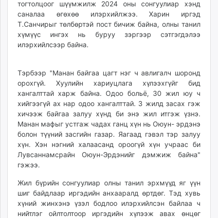
тогтолцоог шүүмжилж 2024 оны сонгуулиар хэнд
unuudur.mn
саналаа өгөхөө илэрхийлжээ. Харин иргэд
isee.mn
Т.Санчирыг төлбөртэй пост бичиж байна, олны танил
mglradio.com
хүмүүс ингэх нь буруу зэргээр сэтгэгдэлээ
илэрхийлсээр байна.
fact.mn
itoim.mn
tumen.mn
Тэрбээр "Манан байгаа цагт нэг ч авлигалч шоронд
shuum.mn
орохгүй. Хуулийн хариуцлага хүлээхгүйг бид
хангалттай харж байна. Одоо больё, 30 жил юу ч
times.mn
хийгээгүй ах нар одоо хангалттай. 3 жилд засах гэж
tvmongolia.mn
хичээж байгаа залуу хүнд би энэ жил итгэж үзнэ.
mass.mn
Манан мафыг устгаж чадах ганц хүн нь Оюун- эрдэнэ
unegui.mn
болон түүний засгийн газар. Яагаад гэвэл тэр залуу
assa.mn
хүн. Хэн нэгний халаасанд ороогүй хүн учраас би
toim.mn
Лувсаннамсрайн Оюун-Эрдэнийг дэмжиж байна"
гэжээ.
tac.mn
paparazzi.mn
Жил бүрийн сонгуулиар олны танил эрхмүүд яг үүн
unread.today
шиг байдлаар иргэдийн анхааралд өртдөг. Тэд хувь
хүний жинхэнэ үзэл бодлоо илэрхийлсэн байлаа ч
нийтлэг ойлтолтоор иргэдийн хүлээж авах өнцөг