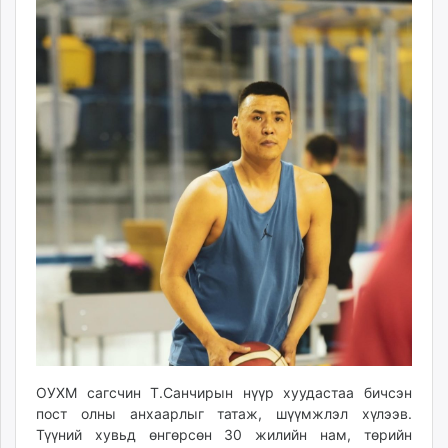
09:46:52
15:57:18
ikon.mn
mnb.mn
Livetv.mn
Eguur.mn
24tsag.mn
shuud.mn
eagle.mn
ergelt.mn
zarig.mn
today.mn
zuv.mn
mminfo.mn
ugluu.mn
urlag.mn
unen.mn
asu.mn
ОУХМ сагсчин Т.Санчирын нүүр хуудастаа бичсэн
пост олны анхаарлыг татаж, шүүмжлэл хүлээв.
shudarga.mn
Түүний хувьд өнгөрсөн 30 жилийн нам, төрийн
shuurhai.mn