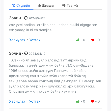
Сүүлийн
Шилдэг
Таагүй
Зочин ·
2024/04/23
zov yzel bodloo ilerhiileh chn undsen huulid olgogdson
erh yaadgiin bi ch demjine
·
Хариулах
Устгах
-
0
-
0
Зочид ·
2024/04/19
Т.Санчир яг зөв зүйл хэлсэнд тэтгэврийн бид
баярлаж түүнийг дэмжиж байна. Л.Оюун-Эрдэнэ
1996 оноос хойш сэтгүүлч Ганчимэгтэй хийсэн
ярилцлагад хэн ч тийм зүйл хэлээгүй байхад
ганцаараа өөрөө хэлсэнд бид дэмждэг. Т.Санчир зөв
зүйл хэлсэн учир хэнч шүүмжлэх эрх байхгүй юм.
Спортын амжилт хүсэж байна хүү минь.
·
Хариулах
Устгах
-
0
-
0