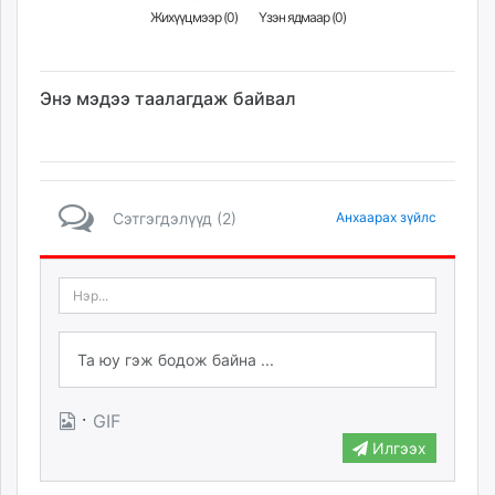
Жихүүцмээр (
0
)
Үзэн ядмаар (
0
)
Энэ мэдээ таалагдаж байвал
Сэтгэгдэлүүд (2)
Анхаарах зүйлс
·
GIF
Илгээх