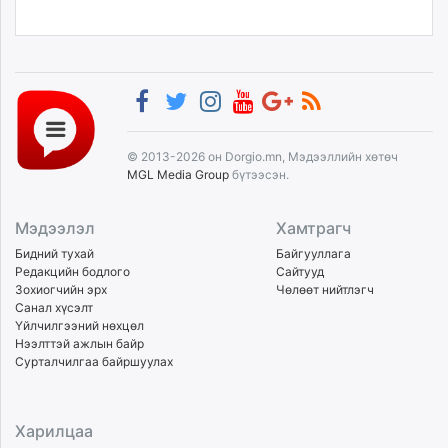
© 2013-2026 он Dorgio.mn, Мэдээллийн хөтөч
MGL Media Group
бүтээсэн.
Мэдээлэл
Хамтрагч
Бидний тухай
Байгууллага
Редакцийн бодлого
Сайтууд
Зохиогчийн эрх
Чөлөөт нийтлэгч
Санал хүсэлт
Үйлчилгээний нөхцөл
Нээлттэй ажлын байр
Сурталчилгаа байршуулах
Харилцаа