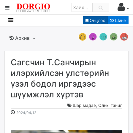
Онцлох
Шинэ
Мэдээллийн
Зар мэдээллийн
Архив
Банк санхүү
Бизнес ААН
Төрийн
Сагсчин Т.Санчирын
Нийслэлийн
илэрхийлсэн улстөрийн
үзэл бодол иргэдээс
dorgio.mn
шүүмжлэл хүртэв
Gogo.mn
caak.mn
Шар мэдээ
,
Олны танил
news.mn
2024-
2026-
2024/04/12
zindaa.mn
04-
08-
Baabar.mn
12
08
tovch.mn