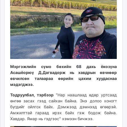
ikon.mn
mnb.mn
Livetv.mn
Eguur.mn
24tsag.mn
shuud.mn
eagle.mn
ergelt.mn
zarig.mn
Мэргэжлийн сүмо бөхийн 68 дахь ёкозүна
today.mn
Асашёорюү Д.Дагвадорж нь хавдрын өвчнөөр
zuv.mn
өвчилсөн талаараа өөрийн цахим хуудаснаа
mminfo.mn
мэдэгджээ.
ugluu.mn
Тодруулбал, тэрбээр
"Нар наашлаад өдөр уртсаад
urlag.mn
өнгөө засах гээд сайхан байна. Энэ долоо хоногт
unen.mn
бүгдийг ойлгох байх. Дэмжээд дэмнээд өгөөрэй.
asu.mn
Амжилттай гараад ирэх байх гэж бодож байна.
shudarga.mn
Хавдар. Ямар нь гэдгээс" хэмээн бичжээ.
shuurhai.mn