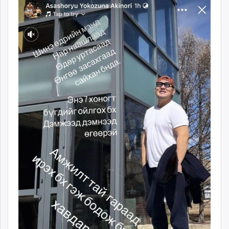
unuudur.mn
isee.mn
mglradio.com
fact.mn
itoim.mn
tumen.mn
shuum.mn
times.mn
tvmongolia.mn
mass.mn
unegui.mn
assa.mn
toim.mn
tac.mn
paparazzi.mn
unread.today