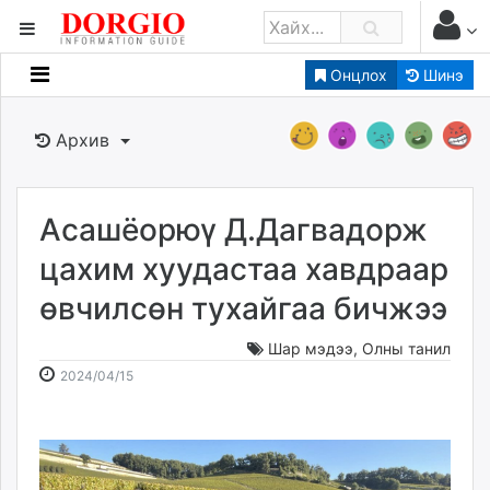
Онцлох
Шинэ
Мэдээллийн
Зар мэдээллийн
Архив
Банк санхүү
Бизнес ААН
Төрийн
Асашёорюү Д.Дагвадорж
Нийслэлийн
цахим хуудастаа хавдраар
өвчилсөн тухайгаа бичжээ
dorgio.mn
Gogo.mn
Шар мэдээ
,
Олны танил
caak.mn
2024-
2026-
2024/04/15
news.mn
04-
08-
15
08
zindaa.mn
12:47:25
10:46:15
Baabar.mn
tovch.mn