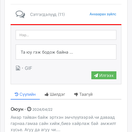
Сэтгэгдэлүүд (11)
Анхаарах зүйлс
·
GIF
Илгээх
Сүүлийн
Шилдэг
Таагүй
Оюун ·
2024/04/22
Амар тайван байж эртхэн эмчлүүлээрэй.чи даваад
гарнаа.гамаа сайн хийж,биеэ хайрлаж бай амжилт
хүсье. Агуу да агуу чи....