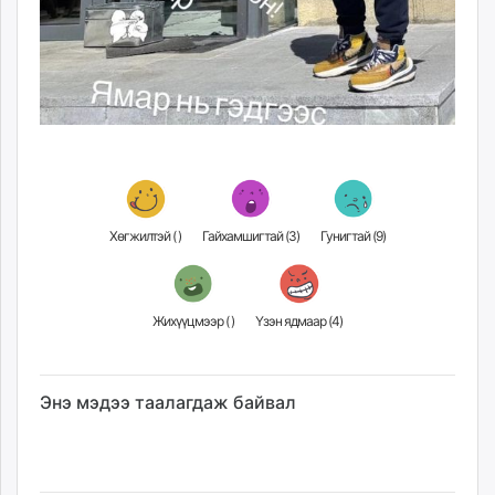
Хөгжилтэй (
)
Гайхамшигтай (
3
)
Гунигтай (
9
)
Жихүүцмээр (
)
Үзэн ядмаар (
4
)
Энэ мэдээ таалагдаж байвал