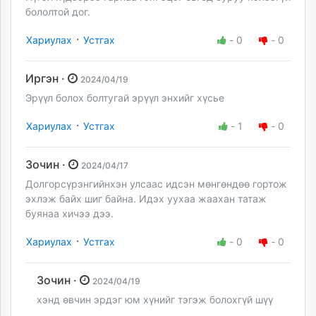
бололтой дог.
·
Хариулах
Устгах
-
0
-
0
Иргэн ·
2024/04/19
Эрүүл болох болтугай эрүүл энхийг хүсье
·
Хариулах
Устгах
-
1
-
0
Зочин ·
2024/04/17
Долгорсүрэнгийнхэн улсаас идсэн мөнгөндөө гортож
эхлэж байх шиг байна. Идэх уухаа жаахан татаж
буянаа хичээ дээ.
·
Хариулах
Устгах
-
0
-
0
Зочин ·
2024/04/19
хэнд өвчин эрдэг юм хүнийг тэгэж болохгүй шүү