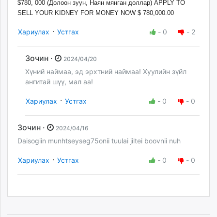
$780, 000 (Долоон зуун, Наян мянган доллар) APPLY TO
SELL YOUR KIDNEY FOR MONEY NOW $ 780,000.00
·
Хариулах
Устгах
-
0
-
2
Зочин ·
2024/04/20
Хүний наймаа, эд эрхтний наймаа! Хуулийн зүйл
ангитай шүү, мал аа!
·
Хариулах
Устгах
-
0
-
0
Зочин ·
2024/04/16
Daisogiin munhtseyseg75onii tuulai jiltei boovnii nuh
·
Хариулах
Устгах
-
0
-
0