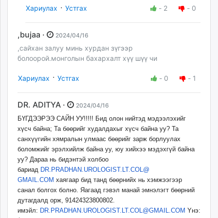
·
Хариулах
Устгах
-
2
-
0
,bujaa ·
2024/04/16
,сайхан залуу минь хурдан зүгээр
болоорой.монголын бахархалт хүү шүү чи
·
Хариулах
Устгах
-
0
-
1
DR. ADITYA ·
2024/04/16
БҮГДЭЭРЭЭ САЙН УУ!!!!! Бид олон нийтэд мэдээлэхийг
хүсч байна; Та бөөрийг худалдахыг хүсч байна уу? Та
санхүүгийн хямралын улмаас бөөрийг зарж борлуулах
боломжийг эрэлхийлж байна уу, юу хийхээ мэдэхгүй байна
уу? Дараа нь бидэнтэй холбоо
бариад
DR.PRADHAN.UROLOGIST.LT.COL@
GMAIL.COM
хаягаар бид танд бөөрнийх нь хэмжээгээр
санал болгох болно. Яагаад гэвэл манай эмнэлэгт бөөрний
дутагдалд орж, 91424323800802.
имэйл:
DR.PRADHAN.UROLOGIST.LT.COL@
GMAIL.COM
Yнэ: