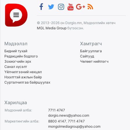
© 2013-2026 он Dorgio.mn, Мэдээллийн хөтөч
MGL Media Group
бүтээсэн.
Мэдээлэл
Хамтрагч
Бидний тухай
Байгууллага
Редакцийн бодлого
Сайтууд
Зохиогчийн эрх
Чөлөөт нийтлэгч
Санал хүсэлт
Үйлчилгээний нөхцөл
Нээлттэй ажлын байр
Сурталчилгаа байршуулах
Харилцаа
Мэдээний алба:
7711 4747
dorgio.news@yahoo.com
Маркетингийн алба:
8800 4147
,
7711 4747
mongolmediagroup@yahoo.com