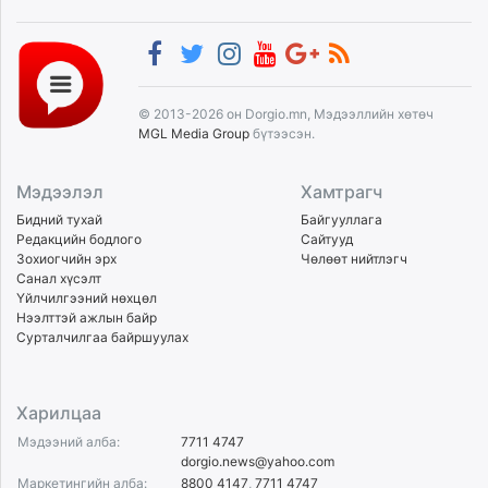
© 2013-2026 он Dorgio.mn, Мэдээллийн хөтөч
MGL Media Group
бүтээсэн.
Мэдээлэл
Хамтрагч
Бидний тухай
Байгууллага
Редакцийн бодлого
Сайтууд
Зохиогчийн эрх
Чөлөөт нийтлэгч
Санал хүсэлт
Үйлчилгээний нөхцөл
Нээлттэй ажлын байр
Сурталчилгаа байршуулах
Харилцаа
Мэдээний алба:
7711 4747
dorgio.news@yahoo.com
Маркетингийн алба:
8800 4147
,
7711 4747