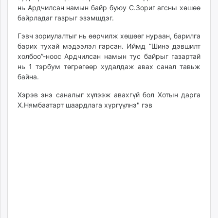
нь Ардчилсан намын байр буюу С.Зориг агсны хөшөө
unuudur.mn
байрладаг газрыг эзэмшдэг.
isee.mn
mglradio.com
Гэвч зориулалтыг нь өөрчилж хөшөөг нураан, барилга
fact.mn
барих тухай мэдээлэл гарсан. Иймд “Шинэ дэвшилт
холбоо”-ноос Ардчилсан намын тус байрыг газартай
itoim.mn
нь 1 тэрбум төгрөгөөр худалдаж авах санал тавьж
tumen.mn
байна.
shuum.mn
times.mn
Хэрэв энэ саналыг хүлээж авахгүй бол Хотын дарга
Х.Нямбаатарт шаардлага хүргүүлнэ" гэв
tvmongolia.mn
mass.mn
unegui.mn
assa.mn
toim.mn
tac.mn
paparazzi.mn
unread.today