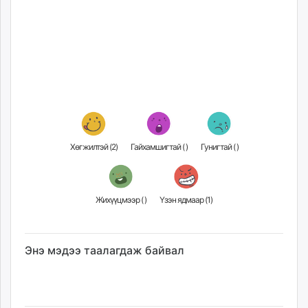
Хөгжилтэй (
2
)
Гайхамшигтай (
)
Гунигтай (
)
Жихүүцмээр (
)
Үзэн ядмаар (
1
)
Энэ мэдээ таалагдаж байвал