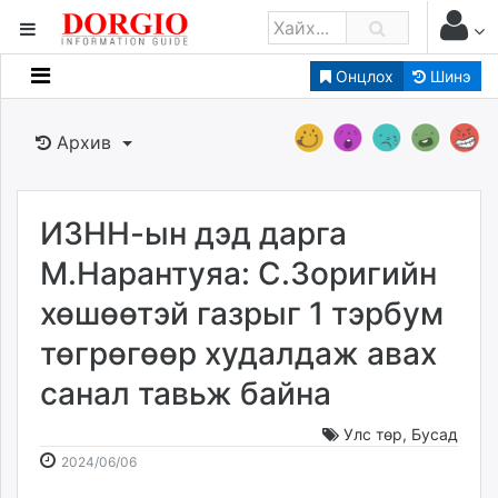
Онцлох
Шинэ
Мэдээллийн
Зар мэдээллийн
Архив
Банк санхүү
Бизнес ААН
Төрийн
ИЗНН-ын дэд дарга
Нийслэлийн
М.Нарантуяа: С.Зоригийн
хөшөөтэй газрыг 1 тэрбум
dorgio.mn
төгрөгөөр худалдаж авах
Gogo.mn
caak.mn
санал тавьж байна
news.mn
zindaa.mn
Улс төр
,
Бусад
2024-
2026-
Baabar.mn
2024/06/06
06-
08-
tovch.mn