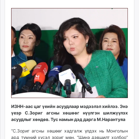
06
07
ikon.mn
12:07:09
13:46:15
mnb.mn
Livetv.mn
Eguur.mn
24tsag.mn
shuud.mn
eagle.mn
ergelt.mn
zarig.mn
today.mn
zuv.mn
mminfo.mn
ugluu.mn
urlag.mn
ИЗНН-аас цаг үеийн асуудлаар мэдээлэл хийлээ. Энэ
үеэр С.Зориг агсны хөшөөг нүүлгэн шилжүүлэх
unen.mn
асуудлыг хөндөв. Тус намын дэд дарга М.Нарантуяа
asu.mn
shudarga.mn
“С.Зориг агсны хөшөөг хадгалж үлдэх нь Монголын
shuurhai.mn
ард түмний хүсэл зориг мөн. “Шинэ дэвшилт холбоо”