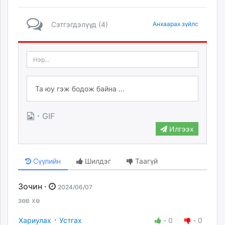
Сэтгэгдэлүүд (4)
Анхаарах зүйлс
·
GIF
Илгээх
Сүүлийн
Шилдэг
Таагүй
Зочин ·
2024/06/07
зөв хө
·
Хариулах
Устгах
-
0
-
0