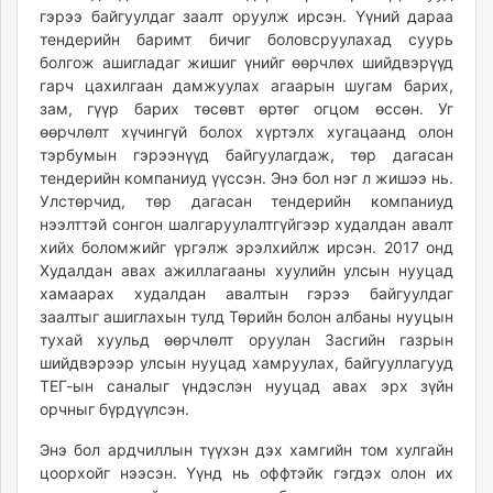
гэрээ байгуулдаг заалт оруулж ирсэн. Үүний дараа
тендерийн баримт бичиг боловсруулахад суурь
болгож ашигладаг жишиг үнийг өөрчлөх шийдвэрүүд
гарч цахилгаан дамжуулах агаарын шугам барих,
зам, гүүр барих төсөвт өртөг огцом өссөн. Уг
өөрчлөлт хүчингүй болох хүртэлх хугацаанд олон
тэрбумын гэрээнүүд байгуулагдаж, төр дагасан
тендерийн компаниуд үүссэн. Энэ бол нэг л жишээ нь.
Улстөрчид, төр дагасан тендерийн компаниуд
нээлттэй сонгон шалгаруулалтгүйгээр худалдан авалт
хийх боломжийг үргэлж эрэлхийлж ирсэн. 2017 онд
Худалдан авах ажиллагааны хуулийн улсын нууцад
хамаарах худалдан авалтын гэрээ байгуулдаг
заалтыг ашиглахын тулд Төрийн болон албаны нууцын
тухай хуульд өөрчлөлт оруулан Засгийн газрын
шийдвэрээр улсын нууцад хамруулах, байгууллагууд
ТЕГ-ын саналыг үндэслэн нууцад авах эрх зүйн
орчныг бүрдүүлсэн.
Энэ бол ардчиллын түүхэн дэх хамгийн том хулгайн
цоорхойг нээсэн. Үүнд нь оффтэйк гэгдэх олон их