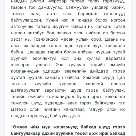
наядын дүнтэй нүүрсээр төлбөр төлөх гэрээнүүд,
газрын тос дамжуулах, баяжуулах үйлдвэр барих,
төмөр зам, авто зам баригдах гэрээнүүд
байгуулагдсан. Үүний нэг л жишээ болох ногоон
автобусны талаар шуугиж байсан нь саяхан. Гэтэл
ногоон автобус бол зөвхөн олон нийтэд ил болсон
хэсэг нь. Товчхондоо мөсөн уулын орой. Цаана нь
олон их наядын гэрээ одоо хүртэл нууц хэвээрээ
байна. Цаашдаа төрийн болон албаны нууцын тухай
хуулийг өөрчлөхгүй бол энэ хулгай дараатай
хэвээрээ үлдэнэ. Энэ хуулиар төрийн өмчийн
компаниудын удирдах зөвлөлийн шийдвэр, гэрээ
хүртэл нууцад хамаарч байгаа. Хамгийн сүүлд Цар
тахлын хуулийн хүрээнд нээлттэй сонгон
шалгаруулалт зарлахгүй шууд гэрээ байгуулах,
төрийн өмчийн компаниудад бүрэн эрхт төлөөлөгч
томилон шууд худалдан авах гэрээ байгуулах гэх
мэтээр олон нийтийн хяналтаас гадуур олон их
наядын гэрээнүүд байгуулагдсан.
-Өмнөх ийм муу жишээнүүд байхад шууд гэрээ
байгуулахаар дахин хуулийн төсөл орж ирж байхад