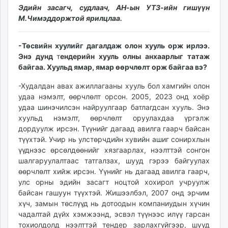
Эдийн засагч, судлаач, АН-ын УТЗ-ийн гишүүн
unuudur.mn
М.Чимэддоржтой ярилцлаа.
isee.mn
mglradio.com
-Төсвийн хуулийг дагалдаж олон хууль орж ирлээ.
fact.mn
Энэ дунд
т
ендерийн хууль олны анхаарлыг татаж
itoim.mn
байгаа. Хуульд ямар, ямар өөрчлөлт орж байгаа вэ?
tumen.mn
shuum.mn
-Худалдан авах ажиллагааны хууль бол хамгийн олон
удаа нэмэлт, өөрчлөлт орсон. 2005, 2023 онд хоёр
times.mn
удаа шинэчилсэн найруулгаар батлагдсан хууль. Энэ
tvmongolia.mn
хуульд нэмэлт, өөрчлөлт оруулахдаа үргэлж
mass.mn
дордуулж ирсэн. Түүнийг дагаад авилга гаарч байсан
unegui.mn
түүхтэй. Учир нь улстөрчдийн хувийн ашиг сонирхлын
assa.mn
үүднээс өрсөлдөөнийг хязгаарлах, нээлттэй сонгон
шалгаруулалтаас татгалзах, шууд гэрээ байгуулах
toim.mn
өөрчлөлт хийж ирсэн. Үүнийг нь дагаад авилга гаарч,
tac.mn
улс орны эдийн засагт ноцтой хохирол учруулж
paparazzi.mn
байсан гашуун түүхтэй. Жишээлбэл, 2007 онд эрчим
unread.today
хүч, замын төслүүд нь дотоодын компаниудын хүчин
чадалтай дүйх хэмжээнд, эсвэл түүнээс илүү гарсан
тохиолдолд нээлттэй тендер зарлахгүйгээр, шууд