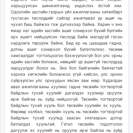
харьцуулсан шинжилгээнд үндэслэх ёстой юм.
Одоогийн засгийн газрын үйл ажиллагааны хөтөлбөрт
тусгасан төслүүдийг сайтар ажиглавал үр ашиг нь
чухал биш байжээ гэж дүгнэхээр байна. Харин ч энэ
ямар нэг эдийн засгийн ашиг сонирхол бүхий бүлгийн
эрх ашигт нийцүүлсэн төслүүд байж магадгүй гэсэн
хардлага төрүүлж байна. Бид ер нь цаашдаа гадна,
дотны ашиг сонирхол бүхий бүлэглэлээс төсвөө
хамгаалдаг тогтолцоогоо бэхжүүлэхгүй бол улс орны
эдийн засгийн боломж, нөөцийг үр ашиггүй төслүүдэд
зарцуулдаг болох нь. Энэ бол байгалийн баялагтай
хэрнээ хөгжлийн боломжоо үгүй хийсэн, улс орноо
сүйрүүлсэн улс орнуудын явсан зам мөр. Худалдан
авах ажиллагааны хуулиас гадна төсвийн тогтвортой
байдлын тухай хуулийг дагалдах хуулиар оруулж
ирж байгаа нь зүйд нийцэхгүй. Төсвийн тогтвортой
байдлын тухай хууль бол төсвийн хуулийн эх хууль.
Өөрөөр хэлбэл, төсвийн хууль нь төсвийн тогтвортой
байдлын тухай хуульд заасан хязгаарын дотор
батлагдах хуультай. Гэтэл төсвийн тодотголоо
дагуулж эх хуулийг нь оруулж ирж байгаа нь зүйд