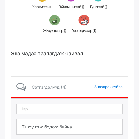
Хөгжилтэй (
)
Гайхамшигтай (
)
Гунигтай (
)
Жихүүцмээр (
)
Үзэн ядмаар (
1
)
Энэ мэдээ таалагдаж байвал
Сэтгэгдэлүүд (4)
Анхаарах зүйлс