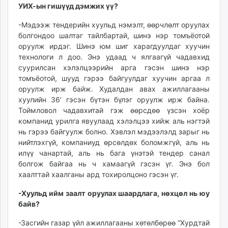
УИХ-ын гишүүд дэмжих үү?
-Мэдээж тендерийн хуульд нэмэлт, өөрчлөлт оруулах
болгондоо шалтаг тайлбартай, шинэ нэр томъёотой
оруулж ирдэг. Шинэ юм шиг харагдуулдаг хуучин
технологи л доо. Энэ удаад ч ялгаагүй чадавхид
суурилсан хэлэлцээрийн арга гэсэн шинэ нэр
томъёотой, шууд гэрээ байгуулдаг хуучин аргаа л
оруулж ирж байж. Худалдан авах ажиллагааны
хуулийн 36’ гэсэн бүтэн бүлэг оруулж ирж байна.
Тоймловол чадавхитай гэж өөрсдөө үзсэн хоёр
компанид урилга явуулаад хэлэлцээ хийж аль нэгтэй
нь гэрээ байгуулж болно. Хэвлэл мэдээлэлд зарыг нь
нийтлэхгүй, компаниуд өрсөлдөх боломжгүй, аль нь
илүү чанартай, аль нь бага үнэтэй тендер санал
болгож байгаа нь ч хамаагүй гэсэн үг. Энэ бол
хаалттай хаалганы ард тохиролцоно гэсэн үг.
-Хуульд ийм заалт оруулах шаардлага, нөхцөл нь юу
байв?
-Засгийн газар үйл ажиллагааны хөтөлбөрөө “Хурдтай