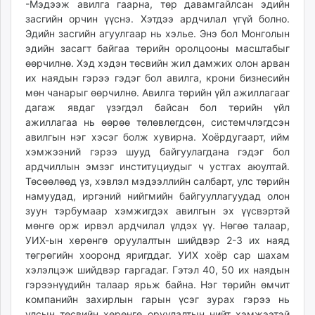
-Мэдээж авилга гаарна, төр давамгайлсан эдийн
засгийн орчин үүснэ. Хэтдээ ардчилал үгүй болно.
Эдийн засгийн агуулгаар нь хэлье. Энэ бол Монголын
эдийн засагт байгаа төрийн оролцооны масштабыг
өөрчилнө. Хэд хэдэн төсвийн жил дамжих олон арван
их наядын гэрээ гэдэг бол авилга, крони бизнесийн
мөн чанарыг өөрчилнө. Авилга төрийн үйл ажиллагааг
дагаж явдаг үзэгдэл байсан бол төрийн үйл
ажиллагаа нь өөрөө төлөвлөгдсөн, системчлэгдсэн
авилгын нэг хэсэг болж хувирна. Хоёрдугаарт, ийм
хэмжээний гэрээ шууд байгуулагдана гэдэг бол
ардчиллын эмзэг институциудыг ч устгах аюултай.
Төсөөлөөд үз, хэвлэл мэдээллийн салбарт, улс төрийн
намуудад, иргэний нийгмийн байгууллагуудад олон
зуун тэрбумаар хэмжигдэх авилгын эх үүсвэртэй
мөнгө орж ирвэл ардчилал үлдэх үү. Нөгөө талаар,
УИХ-ын хөрөнгө оруулалтын шийдвэр 2-3 их наяд
төгрөгийн хооронд яригддаг. УИХ хоёр сар шахам
хэлэлцэж шийдвэр гаргадаг. Гэтэл 40, 50 их наядын
гэрээнүүдийн талаар ярьж байна. Нэг төрийн өмчит
компанийн захирлын гарын үсэг зурах гэрээ нь
улсын төсвийн хөрөнгө оруулалтын нийт хэмжээтэй