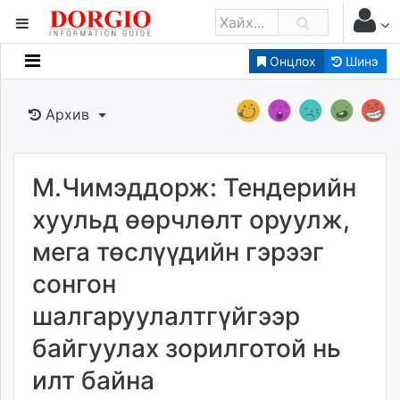
Онцлох
Шинэ
Мэдээллийн
Зар мэдээллийн
Архив
Банк санхүү
Бизнес ААН
Төрийн
М.Чимэддорж: Тендерийн
Нийслэлийн
хуульд өөрчлөлт оруулж,
мега төслүүдийн гэрээг
dorgio.mn
сонгон
Gogo.mn
caak.mn
шалгаруулалтгүйгээр
news.mn
байгуулах зорилготой нь
zindaa.mn
Baabar.mn
илт байна
tovch.mn