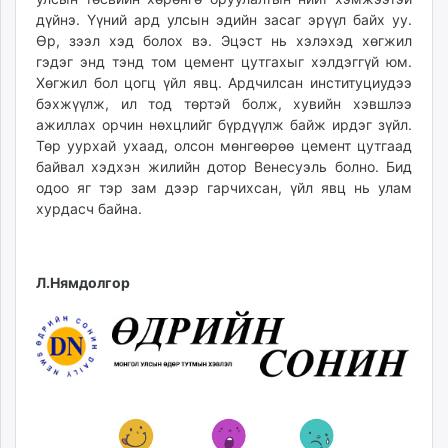
дүйнэ. Үүний ард улсын эдийн засаг эрүүл байх уу.
Өр, зээл хэд болох вэ. Эцэст нь хэлэхэд хөгжил
гэдэг энд тэнд том цемент цутгахыг хэлдэггүй юм.
Хөгжил бол цогц үйл явц. Ардчилсан институциудээ
бэхжүүлж, ил тод төртэй болж, хувийн хэвшлээ
ажиллах орчин нөхцлийг бүрдүүлж байж ирдэг зүйл.
Төр уурхай ухаад, олсон мөнгөөрөө цемент цутгаад
байвал хэдхэн жилийн дотор Венесуэль болно. Бид
одоо яг тэр зам дээр гарчихсан, үйл явц нь улам
хурдасч байна.
Л.Нямдолгор