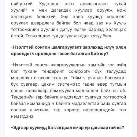
нийцэхгүй. Худалдан авах ажиллагааны тухай
хуулийг ч мөн дагалдах хуулиар оруулж ирж
хэлэлцэж болохгүй. Энэ хоёр хуульд өөрчлөлт
оруулах шаардлага байгаа бол наад зах нь Хууль
тогтоомжийн хуулийн дагуу өргөн бариад хэлэлцэх
ёстой. Товчхондоо гуя дагуулж өгдөг хүзүү биш.
-Нээлттэй сонгон шалгаруулалт зарлахад илүү олон
өрсөлдөгч оролцоно гэсэн баталгаа бий юу?
-Нээлттэй сонгон шалгаруулалтын хамгийн гол зүйл
бол тухайн тендерийг сонирхогч бүх талуудад
мэдээлэл өгөхөөс эхэлнэ. Тийм ч учраас боломжит
бүх сувгаар, цахим системээс гадна өдөр тутмын
сонин хэвлэлээр дамжуулан мэдээлдэг байх ёстой.
Тендерийн зар байнга мэдээлдэг сувгууд тогтвортой
байвал компаниуд ч байнга мэдээлэлтэй байх сувгаа
сонгож ашиглаж, тэр хэрээр өрсөлдөгчдийн тоо
нэмэгдэнэ.
-Эдгээр хуулиуд батлагдвал ямар үр дагавартай вэ?