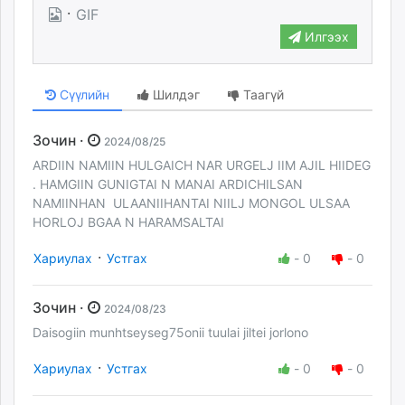
·
GIF
Илгээх
Сүүлийн
Шилдэг
Таагүй
Зочин ·
2024/08/25
ARDIIN NAMIIN HULGAICH NAR URGELJ IIM AJIL HIIDEG
. HAMGIIN GUNIGTAI N MANAI ARDICHILSAN
NAMIINHAN ULAANIIHANTAI NIILJ MONGOL ULSAA
HORLOJ BGAA N HARAMSALTAI
·
Хариулах
Устгах
-
0
-
0
Зочин ·
2024/08/23
Daisogiin munhtseyseg75onii tuulai jiltei jorlono
·
Хариулах
Устгах
-
0
-
0