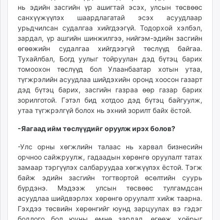
нь эдийн засгийн үр ашигтай эсэх, улсын төсвөөс
санхүүжүүлэх шаардлагатай эсэх асуудлаар
урьдчилсан судалгаа хийгдээгүй. Тодорхой хэлбэл,
зардал, үр ашгийн шинжилгээ, нийгэм-эдийн засгийн
өгөөжийн судалгаа хийгдээгүй төслүүд байгаа.
Тухайлбал, Богд уулыг тойруулан дэд бүтэц барих
томоохон төслүүд бол Улаанбаатар хотын утаа,
түгжрэлийн асуудлаа шийдэхийн оронд хоосон газарт
дэд бүтэц барих, засгийн газраа өөр газар барих
зорилготой. Гэтэл бид хотдоо дэд бүтэц байгуулж,
утаа түгжрэлгүй болох нь эхний зорилт байх ёстой.
-Яагаад ийм төслүүдийг оруулж ирэх болов?
-Улс орны хөгжлийн талаас нь харвал бизнесийн
орчноо сайжруулж, гадаадын хөрөнгө оруулалт татах
замаар тэргүүлэх салбаруудаа хөгжүүлэх ёстой. Тэгж
байж эдийн засгийн тогтвортой өсөлтийн суурь
бүрдэнэ. Мэдээж улсын төсвөөс тулгамдсан
асуудлаа шийдвэрлэх хөрөнгө оруулалт хийж таарна.
Гэхдээ төсвийн хөрөнгийг юунд зарцуулах вэ гэдэг
бодлого бол юуны өмнө зардал, өгөөж хоёрыг