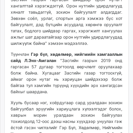
хангалттай хэрэгждэггүй. Орон нутгийн удирдлагууд
хяналт тавьдаггүй, зохион байгуулалт алдагддаг.
Зөвхөн соёл, урлаг, спортын арга хэмжээ бус хот
байгуулалт, дэд бүтцийн асуудалд хөрөнгө оруулалт
татах, бодлого шийдвэр гаргах, хэрэгжилт хангуулах
ажлыг шат дараатайгаар орон нутгийн удирдлагуудад
шилжүүлж байна" хэмээн мэдээллээ.
Түүнчлэн
Гэр бүл, хөдөлмөр, нийгмийн хамгааллын
сайд Л.Энх-Амгалан
"Засгийн газрын 2019 онд
гаргасан 57 дугаар тогтоолд өөрчлөлт оруулахаар
болж байна. Хугацааг Засгийн газар тогтоохгүй,
аймаг орон нутаг нь хариуцан шийдэхээр болж
байгаа тул хамгийн түрүүнд хүүхдийн эрх хангагдсан
байхыг шаардана.
Хууль бусаар нэг, хоёрдугаар сард уралдаан зохион
байгуулбал эрүүгийн хариуцлага хүлээлгэдэг болох,
хаврын морин уралдаан зохион байгуулах
тохиолдолд 12-оос дээш насны хүүхдээр унуулах гэж
ёстой гэсэн чиглэлийг Гэр Бүл, Хөдөлмөр, Нийгмийн