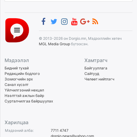
© 2013-2026 он Dorgio.mn, Мэдээллийн хөтөч
MGL Media Group
бүтээсэн.
Мэдээлэл
Хамтрагч
Бидний тухай
Байгууллага
Редакцийн бодлого
Сайтууд
Зохиогчийн эрх
Чөлөөт нийтлэгч
Санал хүсэлт
Үйлчилгээний нөхцөл
Нээлттэй ажлын байр
Сурталчилгаа байршуулах
Харилцаа
Мэдээний алба:
7711 4747
dorgio.news@yahoo.com