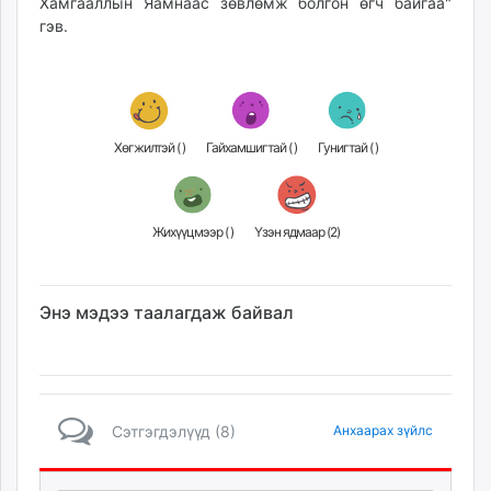
Хамгааллын Яамнаас зөвлөмж болгон өгч байгаа"
гэв.
Хөгжилтэй (
)
Гайхамшигтай (
)
Гунигтай (
)
Жихүүцмээр (
)
Үзэн ядмаар (
2
)
Энэ мэдээ таалагдаж байвал
Сэтгэгдэлүүд (8)
Анхаарах зүйлс