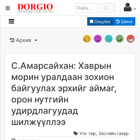
Онцлох
Шинэ
Мэдээллийн
Зар мэдээллийн
Архив
Банк санхүү
Бизнес ААН
Төрийн
С.Амарсайхан: Хаврын
Нийслэлийн
морин уралдаан зохион
байгуулах эрхийг аймаг,
dorgio.mn
орон нутгийн
Gogo.mn
caak.mn
удирдлагуудад
news.mn
шилжүүллээ
zindaa.mn
Baabar.mn
Улс төр
,
Засгийн газар
tovch.mn