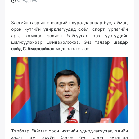
2025-
2026-
2025/01/29
ikon.mn
01-
08-
mnb.mn
29
08
Livetv.mn
13:00:23
17:34:44
Засгийн газрын өнөөдрийн хуралдаанаар бүс, аймаг,
Eguur.mn
орон нутгийн удирдлагуудад соёл, спорт, урлагийн
арга хэмжээ зохион байгуулах эрх үүргүүдийг
24tsag.mn
шилжүүлэхээр шийдвэрлэжээ. Энэ талаар
шадар
shuud.mn
сайд С.Амарсайхан
мэдээлэл өглөө.
eagle.mn
ergelt.mn
zarig.mn
today.mn
zuv.mn
mminfo.mn
ugluu.mn
urlag.mn
unen.mn
asu.mn
shudarga.mn
Тэрбээр "Аймаг орон нутгийн удирдлагуудад эдийн
shuurhai.mn
засаг, аж ахуйн болон бүс орон нутагтаа