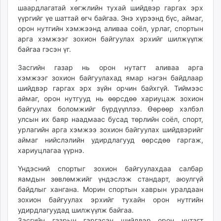
шаардлагатай хөгжлийн тухай шийдвэр гаргах эрх
unuudur.mn
үүргийг үе шаттай өгч байгаа. Энэ хүрээнд бүс, аймаг,
isee.mn
орон нутгийн хэмжээнд аливаа соёл, урлаг, спортын
mglradio.com
арга хэмжээг зохион байгуулах эрхийг шилжүүлж
fact.mn
байгаа гэсэн үг.
itoim.mn
Засгийн газар нь орон нутагт аливаа арга
tumen.mn
хэмжээг зохион байгуулахад ямар нэгэн байдлаар
shuum.mn
шийдвэр гаргах эрх зүйн орчин байхгүй. Тиймээс
times.mn
аймаг, орон нутгууд нь өөрсдөө хариуцаж зохион
tvmongolia.mn
байгуулах боломжийг бүрдүүллээ. Өөрөөр хэлбэл
улсын их баяр наадмаас бусад төрлийн соёл, спорт,
mass.mn
урлагийн арга хэмжээ зохион байгуулах шийдвэрийг
unegui.mn
аймаг нийслэлийн удирдлагууд өөрсдөө гаргаж,
assa.mn
хариуцлагаа үүрнэ.
toim.mn
Үндэсний спортыг зохион байгуулахдаа салбар
tac.mn
яамдын зөвлөмжийг үндэслэж стандарт, аюулгүй
paparazzi.mn
байдлыг хангана. Морин спортын хаврын уралдаан
unread.today
зохион байгуулах эрхийг тухайн орон нутгийн
удирдлагуудад шилжүүлж байгаа.
Засгийн газрын гаргасан шийдвэр орон нутагт