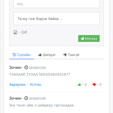
·
GIF
Илгээх
Сүүлийн
Шилдэг
Таагүй
Зочин ·
2025/01/30
TSAGAAR ZYGAA SEKSDX80955877
·
Хариулах
Устгах
-
0
-
0
Зочин ·
2025/01/29
Энэ тэнэг ийм л шийдвэр гарганадаа.