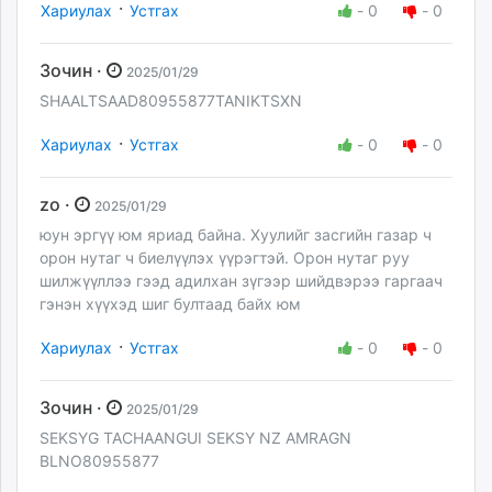
·
Хариулах
Устгах
-
0
-
0
Зочин ·
2025/01/29
SHAALTSAAD80955877TANIKTSXN
·
Хариулах
Устгах
-
0
-
0
zo ·
2025/01/29
юун эргүү юм яриад байна. Хуулийг засгийн газар ч
орон нутаг ч биелүүлэх үүрэгтэй. Орон нутаг руу
шилжүүллээ гээд адилхан зүгээр шийдвэрээ гаргаач
гэнэн хүүхэд шиг бултаад байх юм
·
Хариулах
Устгах
-
0
-
0
Зочин ·
2025/01/29
SEKSYG TACHAANGUI SEKSY NZ AMRAGN
BLNO80955877