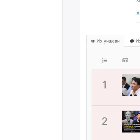
S
Х
Их уншсан
Их
1
2