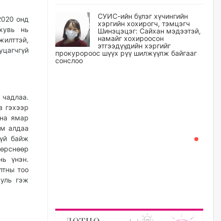
СУИС-ийн бүлэг хүчингийн
2020 онд
хэргийн хохирогч, тэмцэгч
хувь нь
Шинэцэцэг: Сайхан мэдээтэй,
намайг хохироосон
жилттэй,
этгээдүүдийн хэргийг
уцагчгүй
прокуророос шүүх рүү шилжүүлж байгааг
сонслоо
өчигдѳр
 чадлаа.
Өчигдрийн байдлаар ₮10000
доош дүнгээр шатахууны
а гэхээр
худалдан авалт хийсэн 1500
ана ямар
баримт бүртгэгджээ
йм алдаа
өчигдѳр
гүй байж
өрснөөр
нь үнэн.
Шатахуун олголтыг 50,000
төгрөгөөр хязгаарласныг
лтны тоо
нэмэгдүүлж 100,000 төгрөгт
ууль гэж
хүргэхээр судалж байгаа
өчигдѳр