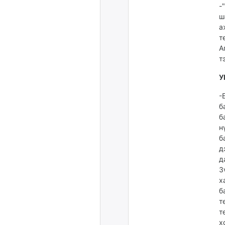
-
ш
а
т
А
т
У
-
б
б
н
б
д
д
З
х
б
т
т
х