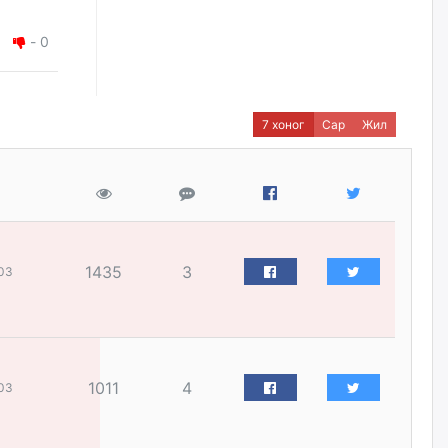
өчигдѳр
-
0
Д.Амарбаясгалан:
Шатахууныхаа 97 хувийг нэг
улсаас авдаг хараат байдлаа
зогсоож, Арабын орнуудаас
7 хоног
Сар
Жил
нийлүүлэх ажлыг сэргээх
ёстой
уржигдар
Худалдагч Н.Амарзаяа:
Дэлгүүрийн 32 хуудастай
өрийн дэвтэр долоо хоногт л
дүүрдэг
1435
3
03
уржигдар
АИ-92 шатахууны нийлүүлэлт
тасралтгүй үргэлжилж байна
1011
4
03
уржигдар