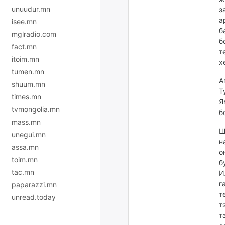
unuudur.mn
з
а
isee.mn
б
mglradio.com
б
fact.mn
т
itoim.mn
х
tumen.mn
А
shuum.mn
Т
times.mn
Я
tvmongolia.mn
б
mass.mn
Ш
unegui.mn
н
assa.mn
о
toim.mn
б
tac.mn
И
г
paparazzi.mn
т
unread.today
т
т