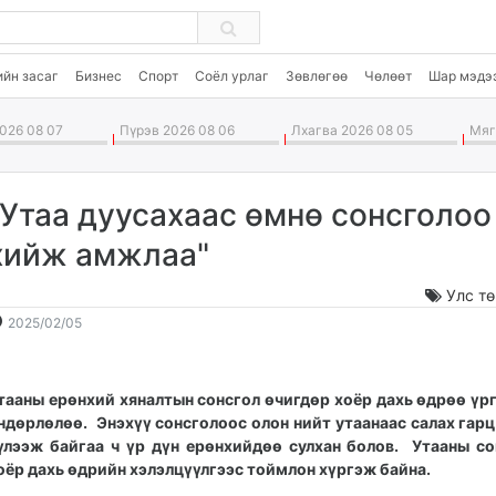
ийн засаг
Бизнес
Спорт
Соёл урлаг
Зөвлөгөө
Чөлөөт
Шар мэдэ
026 08 07
Пүрэв 2026 08 06
Лхагва 2026 08 05
Мягм
"Утаа дуусахаас өмнө сонсголоо
хийж амжлаа"
Улс т
2025-
2026-
2025/02/05
02-
08-
05
08
09:07:56
13:05:52
тааны ерөнхий хяналтын сонсгол өчигдөр хоёр дахь өдрөө ү
ндөрлөлөө. Энэхүү сонсголоос олон нийт утаанаас салах гар
үлээж байгаа ч үр дүн ерөнхийдөө сулхан болов. Утааны с
оёр дахь өдрийн хэлэлцүүлгээс тоймлон хүргэж байна.