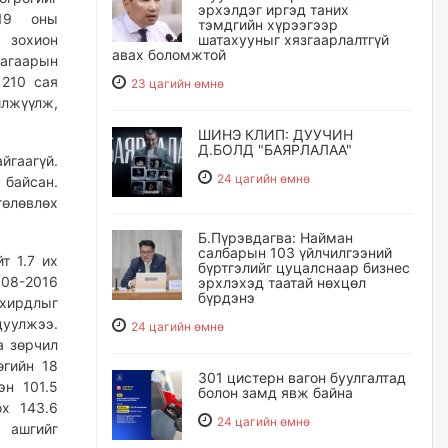
эрхэлдэг иргэд таних
019 оны
тэмдгийн хүрээгээр
шатахууныг хязгаарлалтгүй
 зохион
авах боломжтой
агаарын
 210 сая
23 цагийн өмнө
илжүүлж,
ШИНЭ КЛИП: ДУУЧИН
Д.БОЛД "БАЯРЛАЛАА"
йгаагүй.
24 цагийн өмнө
 байсан.
төлөвлөх
Б.Пүрэвдагва: Найман
салбарын 103 үйлчилгээний
т 1.7 их
бүртгэлийг цуцалснаар бизнес
008-2016
эрхлэхэд таатай нөхцөл
бүрдэнэ
хирдлыг
уулжээ.
24 цагийн өмнө
а зөрчил
өгийн 18
301 цистерн вагон буулгалтад
эн 101.5
болон замд явж байна
ох 143.6
24 цагийн өмнө
 ашгийг