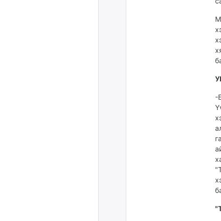
с
М
х
х
х
б
У
-
Ү
х
а
г
а
х
"
х
б
"