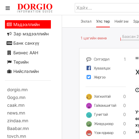
Эхлэл
Улс төр
Нийгэм
Эд
Мэдээллийн
Зар мэдээллийн
Баасан 2
1 цагийн өмнө
Банк санхүү
Бизнес ААН
1
Сэтгэгдэл
Төрийн
Хуваалцах
Нийслэлийн
Жиргээ
dorgio.mn
0
Хөгжилтэй
Gogo.mn
caak.mn
0
Гайхамшигтай
У
news.mn
0
Гунигтай
ө
zindaa.mn
0
Жихүүцмээр
х
Baabar.mn
х
0
Үзэн ядмаар
tovch.mn