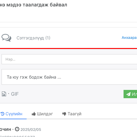
нэ мэдээ таалагдаж байвал
Сэтгэгдэлүүд (1)
Анхаара
·
GIF
Ил
Сүүлийн
Шилдэг
Таагүй
Зочин ·
2025/02/05