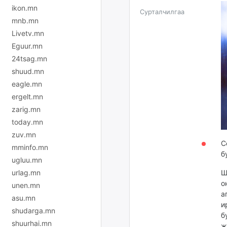
ikon.mn
Сурталчилгаа
mnb.mn
Livetv.mn
Eguur.mn
24tsag.mn
shuud.mn
eagle.mn
ergelt.mn
zarig.mn
today.mn
zuv.mn
С
mminfo.mn
б
ugluu.mn
urlag.mn
Ш
о
unen.mn
а
asu.mn
и
shudarga.mn
б
shuurhai.mn
ж