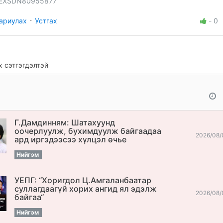
EXSDN80955877
·
ариулах
Устгах
-
0
 сэтгэгдэлтэй
Г.Дамдинням: Шатахуунд
оочерлуулж, бухимдуулж байгаадаа
2026/08/
ард иргэдээсээ хүлцэл өчье
Нийгэм
УЕПГ: “Хоригдол Ц.Амгаланбаатар
cуллагдаагүй хорих ангид ял эдэлж
2026/08/
байгаа“
Нийгэм