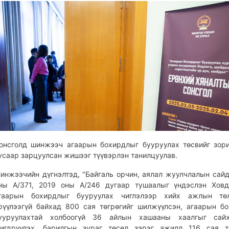
онсголд шинжээч агаарын бохирдлыг бууруулах төсвийг зор
усаар зарцуулсан жишээг түүвэрлэн танилцуулав.
инжээчийн дүгнэлтэд, "Байгаль орчин, аялал жуулчлалын сай
ны А/371, 2019 оны А/246 дугаар тушаалыг үндэслэн Ховд
гаарын бохирдлыг бууруулах чиглэлээр хийх ажлын төл
рүүлээгүй байхад 800 сая төгрөгийг шилжүүлсэн, агаарын б
ууруулахтай холбоогүй 36 айлын хашааны хаалгыг сайж
игдрүүлэх, барилгын зураг төсөл зэрэг ажилд 116 сая тө