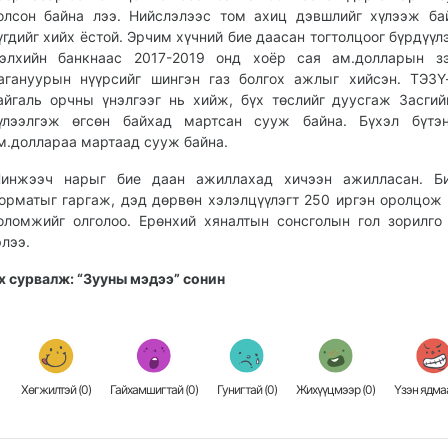
олсон байна лээ. Нийслэлээс том ахиц дэвшлийг хүлээж ба
үгдийг хийх ёстой. Эрчим хүчний бие даасан тогтолцоог бүрдүүлэ
элхийн банкнаас 2017-2019 онд хоёр сая ам.долларын зэ
агануурын нүүрсийг шингэн газ болгох ажлыг хийсэн. ТЭЗҮ
айгаль орчны үнэлгээг нь хийж, бүх төслийг дуусгаж Засгий
үлээлгэж өгсөн байхад мартсан сууж байна. Бүхэл бүтэ
м.доллараа мартаад сууж байна.
инжээч нарыг бие даан ажиллахад хичээн ажилласан. Б
орматыг гаргаж, дэд дөрвөн хэлэлцүүлэгт 250 иргэн оролцож 
оломжийг олголоо. Ерөнхий хяналтын сонсголын гол зорилго
элээ.
х сурвалж: “Зууны мэдээ” сонин
Хөгжилтэй (
0
)
Гайхамшигтай (
0
)
Гунигтай (
0
)
Жихүүцмээр (
0
)
Үзэн ядмаа