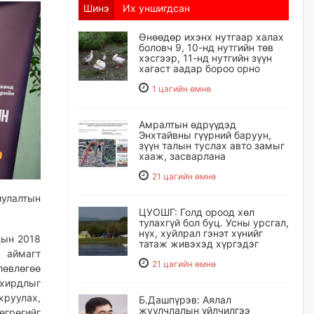
Шинэ
Их уншигдсан
Өнөөдөр ихэнх нутгаар халах
боловч 9, 10-нд нутгийн төв
хэсгээр, 11-нд нутгийн зүүн
хагаст аадар бороо орно
1 цагийн өмнө
Амралтын өдрүүдэд
Энхтайвны гүүрний баруун,
зүүн талын туслах авто замыг
хааж, засварлана
21 цагийн өмнө
иулалтын
ЦУОШГ: Голд ороод хөл
тулахгүй бол буц. Усны урсгал,
нүх, хуйлрал гэнэт хүнийг
дын 2018
татаж живэхэд хүргэдэг
 аймагт
21 цагийн өмнө
өвлөгөө
охирдлыг
руулах,
Б.Дашпүрэв: Аялал
жуулчлалын үйлчилгээ
грөгийг