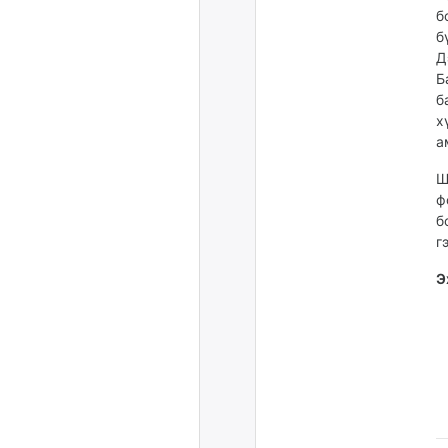
б
б
Д
Б
б
х
а
Ш
ф
б
г
Э