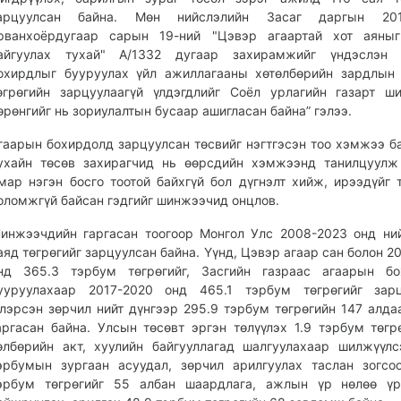
арцуулсан байна. Мөн нийслэлийн Засаг даргын 2
рванхоёрдугаар сарын 19-ний "Цэвэр агаартай хот аяныг
айгуулах тухай" А/1332 дугаар захирамжийг үндэслэн 
охирдлыг бууруулах үйл ажиллагааны хөтөлбөрийн зардлын
өгрөгийн зарцуулаагүй үлдэгдлийг Соёл урлагийн газарт ш
өрөнгийг нь зориулалтын бусаар ашигласан байна” гэлээ.
гаарын бохирдолд зарцуулсан төсвийг нэгтгэсэн тоо хэмжээ ба
ухайн төсөв захирагчид нь өөрсдийн хэмжээнд танилцуулж
мар нэгэн босго тоотой байхгүй бол дүгнэлт хийж, ирээдүйг 
оломжгүй байсан гэдгийг шинжээчид онцлов.
инжээчдийн гаргасан тоогоор Монгол Улс 2008-2023 онд ний
аяд төгрөгийг зарцуулсан байна. Үүнд, Цэвэр агаар сан болон 2
нд 365.3 тэрбум төгрөгийг, Засгийн газраас агаарын бо
ууруулахаар 2017-2020 онд 465.1 тэрбум төгрөгийг зарц
лэрсэн зөрчил нийт дүнгээр 295.9 тэрбум төгрөгийн 147 алда
аргасан байна. Улсын төсөвт эргэн төлүүлэх 1.9 тэрбум төгр
өлбөрийн акт, хуулийн байгууллагад шалгуулахаар шилжүүлс
эрбумын зургаан асуудал, зөрчил арилгуулах таслан зогсо
эрбум төгрөгийг 55 албан шаардлага, ажлын үр нөлөө үр