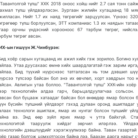
"Тавантолгой түлш" ХХК 2018 оноос хойш нийт 2.7 сая тонн сай
ахмал түлш үйлдвэрлэсэн. Зургаан жилийн хугацаанд 18 мя
жилласан. Нийт 1.7 их наяд төгрөгийг зарцуулсан. Үүнээс 32
өгрөгөөр түлш борлуулсан, ЭТТ компаниас 1.3 их наядын татаас
гаар орчны үндэсний хорооноос 67 тэрбум төгрөг, нийслэ
эрбум төгрөг авсан.
ИХ-ын гишүүн Ж.Чинбүрэн:
Бид хоёр сарын хугацаанд их ажил хийх гэж зорилоо. Богино ху
айлаа. Утаа дуусахаас өмнө хийх шаардлагатай гэж зарим ирг
айлаа. Бид түүхий нүүрснээс татгалзсан нь том дэвшил шүү
үүрсээ түлсээр байсан бол энэ их өвчлөл, хорт хавдрын тоо 
айсан. Авлигын утаа боллоо. "Тавантолгой түлш" ХХК-ийн хоёр
ээр технологийн алдаа гарч, барьцалдуулагчаа сольсон. 
авсан бол буцааж хатаадаг байсан бол өнөөдөр ямар болсон б
үүн бүсийн түлшний үйлдвэрт гэхэд дулаан оронд ашигладаг 
алаах технологи ашиглаж, ямар их нунтаг болсон түлшийг үй
айна вэ. Энд өөр зүйл ярих ямар ч утга байхгүй. Ста
ехнологитой тааруулж хийдэг зөрчил илэрлээ. Үйлдвэ
ехнологийн дэвшлүүдийг хэрэгжүүлмээр байна. Таван газартай
оёр газар болгож цомхотгосон байна лээ. Баахан дарга нарыг с