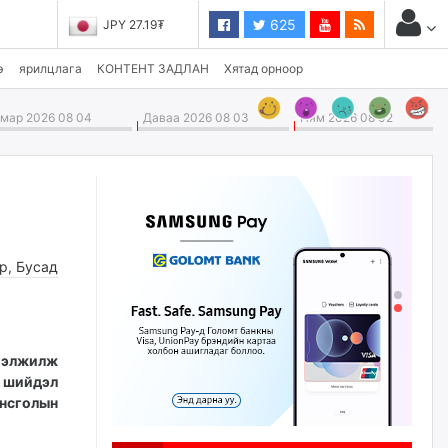
625
JPY 27.19₮
э
ярилцлага
КОНТЕНТ ЗАДЛАН
Хятад орноор
ар 2026 08 04
Даваа 2026 08 03
Ням 2026 08 02
өр
,
Бусад
ргэлжилж
ц шийдэл
онсголын