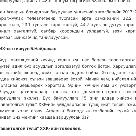
айжруулах, арилгах 48.9 тэрбум төгрөгийн 68 зөвлөмж байна.
өн Агаарын бохирдлыг бууруулах үндэсний хөтөлбөрийг 2017-
эрэгжүүлэх төлөвлөгөөнд тусгасан арга хэмжээний 32.2 
эрэгжсэн, 23.1 хувь нь хэрэгжээгүй, 44.7 хувь нь дутуу хэрэг
яналт хангалтгүй, салбар хоорондын уялдаагүй, эзэн хари
айгааг шинжээчид танилцуулсан.
ИХ-ын гишүүн Б.Найдалаа:
Бид хэлэлцсэний хүчинд хэдэн хүн нас барсан тоог гаргаж
үнтэй адил бүх асуудлыг эргэлзээгүй болгох ёстой. Хариуцлаг
эн нэгнийг шоронд хийх талаар бодож байна. Эхлээд хэн ха
лдаа хийснээ хүлээн зөвшөөрөх ёстой. Манай яам, нийслэл и
аргаснаа зөвшөөрөх хэрэгтэй. Эрчим хүчний яам эх үүсвэр
йлуудыг цахилгаанаар хангана гэж дэмжсэн гэдгээ зөвшө
ариуцлага эхэлнэ. Бүх байгууллага 15 жил алдаа хийсэн 
Тавантолгой түлш" ХХК-ийн үйлдвэрлэсэн түлш, нийт төсөв, ажи
эмжээг хэлж өгөөч. Агаарын бохирдлын төлбөрийн тухай х
айдаг. Энэ мөнгийг хаашаа зарцуулсан бэ?
Тавантолгой түлш" ХХК-ийн төлөөлөл: