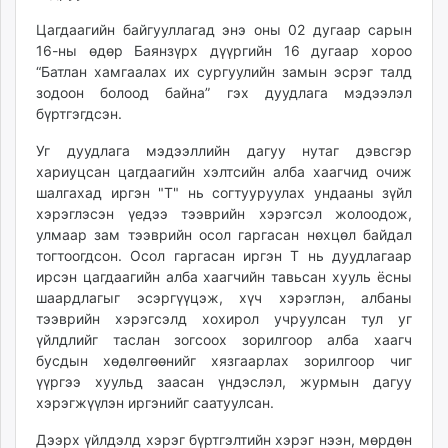
unuudur.mn
Цагдаагийн байгууллагад энэ оны 02 дугаар сарын
isee.mn
16-ны өдөр Баянзүрх дүүргийн 16 дугаар хороо
mglradio.com
“Батлан хамгаалах их сургуулийн замын эсрэг талд
зодоон болоод байна” гэх дуудлага мэдээлэл
fact.mn
бүртгэгдсэн.
itoim.mn
tumen.mn
Уг дуудлага мэдээллийн дагуу нутаг дэвсгэр
shuum.mn
хариуцсан цагдаагийн хэлтсийн алба хаагчид очиж
шалгахад иргэн "Т" нь согтууруулах ундааны зүйл
times.mn
хэрэглэсэн үедээ тээврийн хэрэгсэл жолоодож,
tvmongolia.mn
улмаар зам тээврийн осол гаргасан нөхцөл байдал
mass.mn
тогтоогдсон. Осол гаргасан иргэн Т нь дуудлагаар
unegui.mn
ирсэн цагдаагийн алба хаагчийн тавьсан хууль ёсны
assa.mn
шаардлагыг эсэргүүцэж, хүч хэрэглэн, албаны
toim.mn
тээврийн хэрэгсэлд хохирол учруулсан тул уг
үйлдлийг таслан зогсоох зорилгоор алба хаагч
tac.mn
бусдын хөдөлгөөнийг хязгаарлах зорилгоор чиг
paparazzi.mn
үүргээ хуульд заасан үндэслэл, журмын дагуу
unread.today
хэрэгжүүлэн иргэнийг саатуулсан.
Дээрх үйлдэлд хэрэг бүртгэлтийн хэрэг нээн, мөрдөн