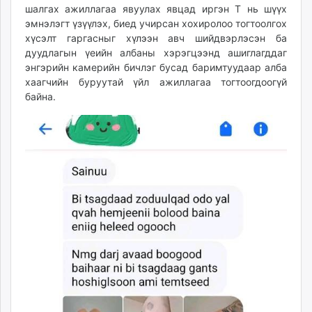
шалгах ажиллагаа явуулах явцад иргэн Т нь шүүх
эмнэлэгт үзүүлэх, биед учирсан хохиролоо тогтоолгох
хүсэлт гаргасныг хүлээн авч шийдвэрлэсэн ба
дуудлагын үеийн албаны хэрэгцээнд ашиглагддаг
энгэрийн камерийн бичлэг бусад баримтуудаар алба
хаагчийн буруутай үйл ажиллагаа тогтоогдоогүй
байна.