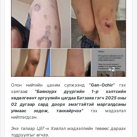
ikon.mn
mnb.mn
Livetv.mn
Eguur.mn
24tsag.mn
shuud.mn
eagle.mn
ergelt.mn
zarig.mn
today.mn
zuv.mn
Олон нийтийн цахим сүлжээнд
“Gan-Ochir”
гэх
mminfo.mn
хаягаа
с "Баянзүрх дүүргийн 1-р хэлтсийн
ugluu.mn
хөдөлгөөнт эргүүлийн цагдаа Батзаяа гэгч 2025 оны
02 дугаар сард доорх эмэгтэйтэй маргалдсаны
urlag.mn
улмаас зодож, танхайрчээ"
гэх мэдээлэл
unen.mn
нийтлэгдсэн.
asu.mn
shudarga.mn
Энэ талаар ЦЕГ-н Хэвлэл мэдээллийн төвөөс дараах
тодруулгыг өгчээ.
shuurhai.mn