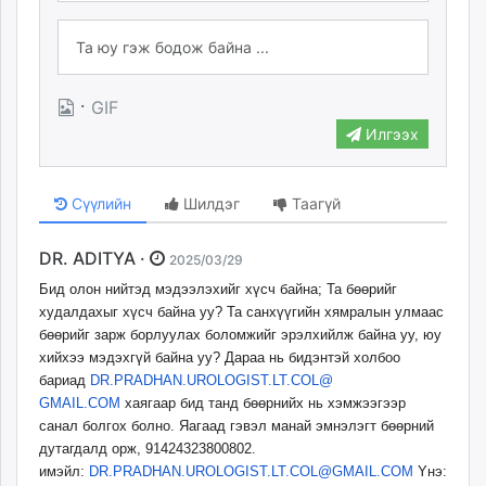
·
GIF
Илгээх
Сүүлийн
Шилдэг
Таагүй
DR. ADITYA ·
2025/03/29
Бид олон нийтэд мэдээлэхийг хүсч байна; Та бөөрийг
худалдахыг хүсч байна уу? Та санхүүгийн хямралын улмаас
бөөрийг зарж борлуулах боломжийг эрэлхийлж байна уу, юу
хийхээ мэдэхгүй байна уу? Дараа нь бидэнтэй холбоо
бариад
DR.PRADHAN.UROLOGIST.LT.COL@
GMAIL.COM
хаягаар бид танд бөөрнийх нь хэмжээгээр
санал болгох болно. Яагаад гэвэл манай эмнэлэгт бөөрний
дутагдалд орж, 91424323800802.
имэйл:
DR.PRADHAN.UROLOGIST.LT.COL@
GMAIL.COM
Yнэ: