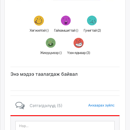
Хөгжилтэй (
)
Гайхамшигтай (
)
Гунигтай (
2
)
Жихүүцмээр (
)
Үзэн ядмаар (
3
)
Энэ мэдээ таалагдаж байвал
Сэтгэгдэлүүд (5)
Анхаарах зүйлс