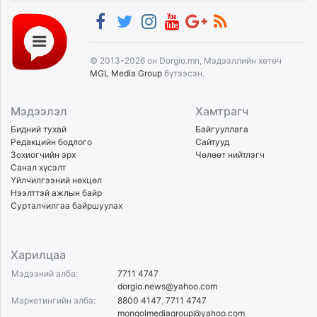
© 2013-2026 он Dorgio.mn, Мэдээллийн хөтөч
MGL Media Group
бүтээсэн.
Мэдээлэл
Хамтрагч
Бидний тухай
Байгууллага
Редакцийн бодлого
Сайтууд
Зохиогчийн эрх
Чөлөөт нийтлэгч
Санал хүсэлт
Үйлчилгээний нөхцөл
Нээлттэй ажлын байр
Сурталчилгаа байршуулах
Харилцаа
Мэдээний алба:
7711 4747
dorgio.news@yahoo.com
Маркетингийн алба:
8800 4147
,
7711 4747
mongolmediagroup@yahoo.com