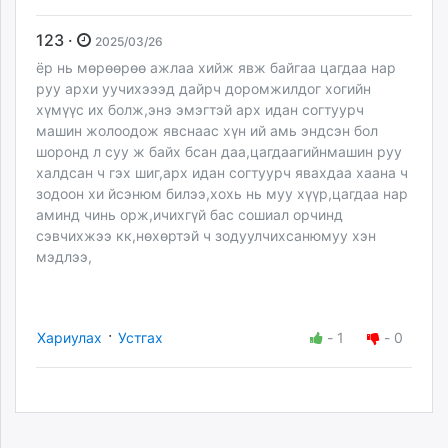
123 ·
2025/03/26
ёр нь мөрөөрөө ажлаа хийж явж байгаа цагдаа нар
руу архи уучихэээд дайрч доромжилдог хогийн
хүмүүс их болж,энэ эмэгтэй арх идан согтуурч
машин жолоодож явснаас хүн ий амь эндсэн бол
шоронд л суу ж байх бсан даа,цагдаагийнмашин руу
халдсан ч гэх шиг,арх идан согтуурч явахдаа хаана ч
зодоон хи йсэнюм билээ,хохь нь муу хүүр,цагдаа нар
аминд чинь орж,ичихгүй бас сошиал орчинд
сэвчихжээ кк,нөхөртэй ч зодуулчихсанюмуу хэн
мэдлээ,
·
Хариулах
Устгах
-
1
-
0