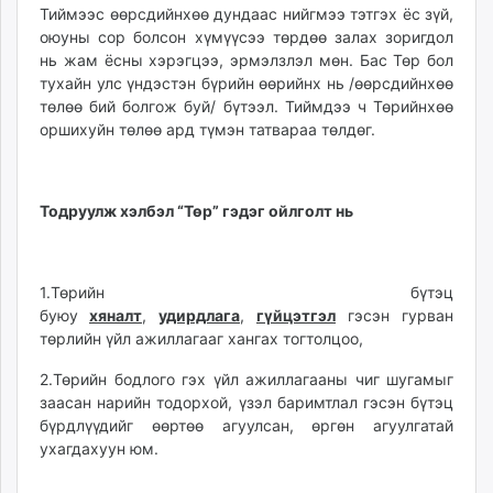
Тиймээс өөрсдийнхөө дундаас нийгмээ тэтгэх ёс зүй,
оюуны сор болсон хүмүүсээ төрдөө залах зоригдол
нь жам ёсны хэрэгцээ, эрмэлзлэл мөн. Бас Төр бол
тухайн улс үндэстэн бүрийн өөрийнх нь /өөрсдийнхөө
төлөө бий болгож буй/ бүтээл. Тиймдээ ч Төрийнхөө
оршихуйн төлөө ард түмэн татвараа төлдөг.
Тодруулж хэлбэл “Төр” гэдэг ойлголт нь
1.Төрийн бүтэц
буюу
хяналт
,
удирдлага
,
гүйцэтгэл
гэсэн гурван
төрлийн үйл ажиллагааг хангах тогтолцоо,
2.Төрийн бодлого гэх үйл ажиллагааны чиг шугамыг
заасан нарийн тодорхой, үзэл баримтлал гэсэн бүтэц
бүрдлүүдийг өөртөө агуулсан, өргөн агуулгатай
ухагдахуун юм.