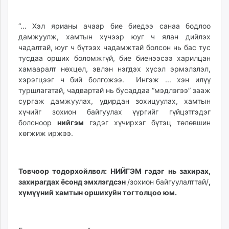
“... Хэл ярианы ачаар бие биедээ санаа бодлоо
дамжуулж, хамтын хүчээр юуг ч ялан дийлэх
чадалтай, юуг ч бүтээх чадамжтай болсон нь бас тус
тусдаа орших боломжгүй, бие биенээсээ харилцан
хамааралт нөхцөл, эвлэн нэгдэх хүсэл эрмэлзлэл,
хэрэгцээг ч бий болгожээ. Ингэж ... хэн илүү
туршлагатай, чадвартай нь бусаддаа “мэдлэгээ” зааж
сургаж дамжуулах, удирдан зохицуулах, хамтын
хүчийг зохион байгуулах үүргийг гүйцэтгэдэг
болсноор
нийгэм
гэдэг хүчирхэг бүтэц төлөвшин
хөгжиж иржээ.
Товчоор тодорхойлвол: НИЙГЭМ гэдэг нь захирах,
захирагдах ёсонд эмхлэгдсэн
/зохион байгуулалттай/
,
хүмүүний хамтын оршихуйн тогтолцоо юм.