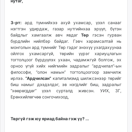
нутаг,
3-рт:
ард түмнийхээ ахуй ухамсар, үзэл санааг
нэгтгэн удирдаж, газар нутгийнхаа эрүүл, бүтэн
байдлыг хамгаалж авч явдаг
Төр
гэсэн гурван
бүрдлийн нийлбэр байдаг. Гэвч харамсалтай нь
монголын ард түмнийг Төр гэдэг энэхүү ухагдахуунаа
ойлгох ухамсаргүй, төрийн үүрэг хариуцлагын
тогтолцоог бүрдүүлэх ухаан, чадамжгүй болгож, эх
орноо үгүй хийх нийгмийн задралыг “ардчилал”-ын
философи, “олон намын” тогтолцоогоор замчилж
ирлээ.
“Ардчилсан”
капитализмд шилжсэнээр төрийг
биш намыг дээдэлдэг, эв нэгдлийг биш, задралыг
“хөөрөгддөг” үзэл сурталд живсэн. УИХ, ЗГ,
Ерөнхийлөгчөө сонгочихоод,
Төргүй гэж юу яриад байна гэж үү? ...