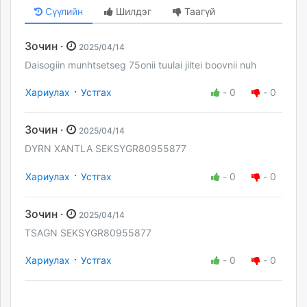
Сүүлийн
Шилдэг
Таагүй
Зочин ·
2025/04/14
Daisogiin munhtsetseg 75onii tuulai jiltei boovnii nuh
·
Хариулах
Устгах
-
0
-
0
Зочин ·
2025/04/14
DYRN XANTLA SEKSYGR80955877
·
Хариулах
Устгах
-
0
-
0
Зочин ·
2025/04/14
TSAGN SEKSYGR80955877
·
Хариулах
Устгах
-
0
-
0