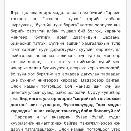
6-рт
Цаашлаад эрх мэдэл авсан нам бүлгийн “оршин
тогтнол” нь “шахааны хүнээ” төрийн албанд
шургуулах, “бүлгийн цүнх баригч” нартаа зориулж янз
бүрийн хэрэггүй албан тушаал бий болгох, хөрөнгө
мөнгөөр “бүлгийн арыг даагч”-дын шахааны
бизнесийг тэтгэх, бүлгийн ашгийг хамгаалахын тулд
гэмт хэргийг нуун дарагдуулах, хуулийг өөрчлөх, ял
шийтгэлээс чөлөөлөх, золиосны хүн түлхэх, мөнгөөр
хэл ам дарах, ... гэх мэт улс нийгмийг, хүний мөн
чанарыг эвдэн бусинуулсан, асар их хор хохиролтой,
ёс зүйн хог бүртгийг ар араасаа дагуулан тараадаг.
Энэ бүхнийг нийтээрээ харсаар, мэдэрсээр байгаа.
Олон намын тогтолцоо бол манайх шиг хүн ам
цөөнтэй улсын хувьд байж болохгүй, буруу хувилбар
юм.
Бид ингэж улс орноороо “мөрийтэй тоглоомын
донтон” шиг зугаацаж, бүлэглэлүүдэд “эрх мэдэл
худалдаж” ашиг хайдаг тэнэгүүд байж болохгүй ээ!
Өөрсдөө ч үл анзааран, бузар булай, худал
хуурмагийн намагт живж байгаа “тэнэглэл”-ээсээ нэн
даруй татгалзацгааж, Олон намын тогтолцоог үтэр