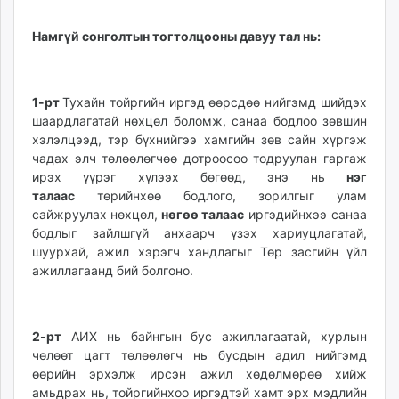
Намгүй сонголтын тогтолцооны давуу тал нь:
1-рт
Тухайн тойргийн иргэд өөрсдөө нийгэмд шийдэх
шаардлагатай нөхцөл боломж, санаа бодлоо зөвшин
хэлэлцээд, тэр бүхнийгээ хамгийн зөв сайн хүргэж
чадах элч төлөөлөгчөө дотроосоо тодруулан гаргаж
ирэх үүрэг хүлээх бөгөөд, энэ нь
нэг
талаас
төрийнхөө бодлого, зорилгыг улам
сайжруулах нөхцөл,
нөгөө талаас
иргэдийнхээ санаа
бодлыг зайлшгүй анхаарч үзэх хариуцлагатай,
шуурхай, ажил хэрэгч хандлагыг Төр засгийн үйл
ажиллагаанд бий болгоно.
2-рт
АИХ нь байнгын бус ажиллагаатай, хурлын
чөлөөт цагт төлөөлөгч нь бусдын адил нийгэмд
өөрийн эрхэлж ирсэн ажил хөдөлмөрөө хийж
амьдрах нь, тойргийнхоо иргэдтэй хамт эрх мэдлийн