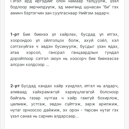
Гэтэл ард иргэдийг олон намаар талцуулж, үзэл
бодлоор зөрчилдүүлж, эд мөнгөнд шунасан “би” гэх
аминч бэртэгчин зан суулгаснаар Нийгэм задарч:
1-рт
Бие биенээ үл хайрлах, бусдад үл итгэх,
хоорондоо үл ойлголцох болж, ахуй соёл, хэл
сэтгэхүйгээ ч эвдэн бусинуулж, бусдыг үзэн ядах,
атаа хорсол, гансрал ганцаардлын гундал
доройтлоор сэтгэл оюун нь хоосорч бие биенээсээ
алсран холдсоор ...
2-рт
Бусдад хандах хайр хүндлэл, итгэл нь алдарч,
аливаад хайхрамжгүй хариуцлагагүй болсноор
байгаль газар нутгаа ч хайр гамгүй бохирлож,
цөлмөж, устгаж, эвдэн сүйтгэж, зарж арилжиж,
нутаг орноосоо дайжиж, эх орон - төрсөн нутаг гэх
үзэл санаа нь сарнин алдарсаар...