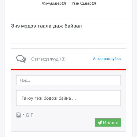
Жихүүцмээр (
0
)
Үзэн ядмаар (
0
)
Энэ мэдээ таалагдаж байвал
Сэтгэгдэлүүд (3)
Анхаарах зүйлс
·
GIF
Илгээх