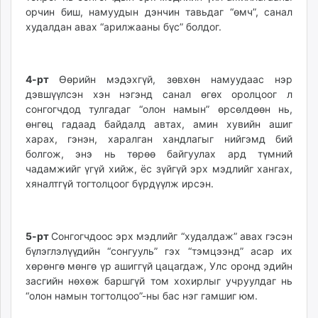
орчин биш, намуудын дэнчин тавьдаг “өмч”, санал
худалдан авах “арилжааны бүс” болдог.
4-рт
Өөрийн мэдэхгүй, зөвхөн намуудаас нэр
дэвшүүлсэн хэн нэгэнд санал өгөх оролцоог л
сонгогчдод тулгадаг “олон намын” өрсөлдөөн нь,
өнгөц гадаад байдалд автах, амин хувийн ашиг
харах, гэнэн, харалган хандлагыг нийгэмд бий
болгож, энэ нь төрөө байгуулах ард түмний
чадамжийг үгүй хийж, ёс зүйгүй эрх мэдлийг хангах,
хяналтгүй тогтолцоог бүрдүүлж ирсэн.
5-рт
Сонгогчдоос эрх мэдлийг “худалдаж” авах гэсэн
бүлэглэлүүдийн “сонгууль” гэх “тэмцээнд” асар их
хөрөнгө мөнгө үр ашиггүй цацагдаж, Улс оронд эдийн
засгийн нөхөж баршгүй том хохирлыг учруулдаг нь
“олон намын тогтолцоо”-ны бас нэг гамшиг юм.