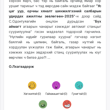
хэрхэн яарч, бас тэр нь байгаль орчинд ямар хор
уршиг тарихыг ч тэд өөрсдөө сайн мэдэж байгааг
“Ус
цаг уур, орчны хяналт шинжилгээний салбарын
удирдах ажилтны зөвлөгөөн-2025”
-н дээр сайд
С.Одонтуяагийн онцлон дурьдсан "
Бүх
аймагт
агаарын чанарыг хэмждэг автомат станцыг
суурилуулна" гэсэн мэдээлэл тодорхой гэрчилнэ.
“Нүглийн нүдийг гурилаар хуурна” гэгчээр нэгэнт
баялгий нь цөлмөн, байгаль, газар нутгий нь
хордуулан үхжүүлэх гэж байж, агаарын чанарыг нь
хэмжих хэдэн эвдэрхий станц суурилуулах нь юуг
өөрчлөх ч билээ дээ?! ...
О.Лхагвадорж
Хөгжилтэй (
0
)
Гайхамшигтай (
0
)
Гунигтай (
0
)