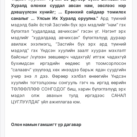
Хуралд олонхи суудал авсан нам, эвслээс нэр
дэвшүүлсэн хүнийг; ... Ерөнхий сайдаар томилох
саналыг ... Улсын Их Хуралд оруулна.”
Ард түмний
мэдэлд байх ёстой Засгийн бүх эрх мэдлийг “нам” гэх
бүлэглэл “худалдаад авчихсан” гэсэн үг. Нэгэнт эрх
мэдлийг “худалдаад авчихсан” бүлэглэлүүд дураар
авилаж эхэлмэгц, “Засгийн бүх эрх ард түмний
мэдэлд” гэх Үндсэн хуулийн заалт хууран мэхлэлт
байсныг /хүлээн зөвшөөрч чадахгүй/ итгэж чадахгүй
бухимдсан иргэдийн өөдөөс үл тоомсорлосон
“салаавч” үзүүлээд хөх инээдээ барьж ядан суудгийн
учир энэ л дээ. Өөрөөр хэлбэл өнөөгийн Үндсэн
хуулийн тогтолцооны сонгууль гэгч нь иргэд өөрийн
ТӨЛӨӨЛЛӨӨ СОНГОДОГ биш, харин бүлэглэлүүд эрх
мэдэл олж авахын тулд иргэдээс САНАЛ
ЦУГЛУУЛДАГ үйл ажиллагаа юм.
Олон намын гамшигт үр дагавар