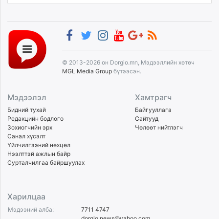
© 2013-2026 он Dorgio.mn, Мэдээллийн хөтөч
MGL Media Group
бүтээсэн.
Мэдээлэл
Хамтрагч
Бидний тухай
Байгууллага
Редакцийн бодлого
Сайтууд
Зохиогчийн эрх
Чөлөөт нийтлэгч
Санал хүсэлт
Үйлчилгээний нөхцөл
Нээлттэй ажлын байр
Сурталчилгаа байршуулах
Харилцаа
Мэдээний алба:
7711 4747
dorgio.news@yahoo.com