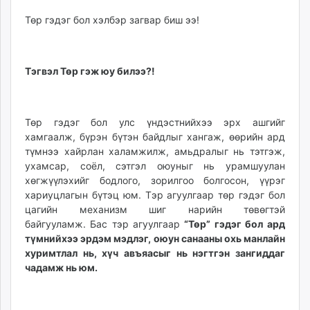
Төр гэдэг бол хэлбэр загвар биш ээ!
Тэгвэл Төр гэж юу билээ?!
Төр гэдэг бол улс үндэстнийхээ эрх ашгийг
хамгаалж, бүрэн бүтэн байдлыг хангаж, өөрийн ард
түмнээ хайрлан халамжилж, амьдралыг нь тэтгэж,
ухамсар, соёл, сэтгэл оюуныг нь урамшуулан
хөгжүүлэхийг бодлого, зорилгоо болгосон, үүрэг
хариуцлагын бүтэц юм. Тэр агуулгаар төр гэдэг бол
цагийн механизм шиг нарийн төвөгтэй
байгууламж. Бас тэр агуулгаар
“Төр” гэдэг бол ард
түмнийхээ эрдэм мэдлэг, оюун санааны охь манлайн
хуримтлал нь, хүч авъяасыг нь нэгтгэн зангиддаг
чадамж нь юм.