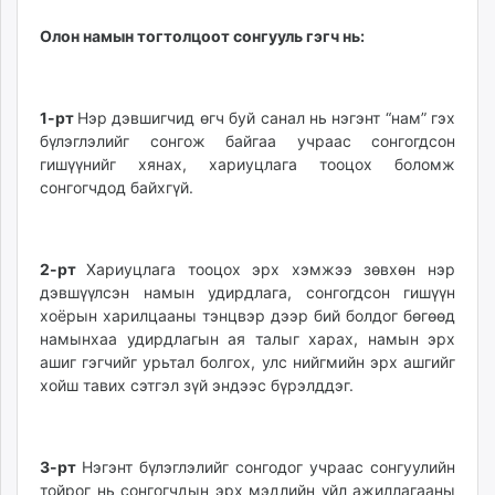
Олон намын тогтолцоот сонгууль гэгч нь:
1-рт
Нэр дэвшигчид өгч буй санал нь нэгэнт “нам” гэх
бүлэглэлийг сонгож байгаа учраас сонгогдсон
гишүүнийг хянах, хариуцлага тооцох боломж
сонгогчдод байхгүй.
2-рт
Хариуцлага тооцох эрх хэмжээ зөвхөн нэр
дэвшүүлсэн намын удирдлага, сонгогдсон гишүүн
хоёрын харилцааны тэнцвэр дээр бий болдог бөгөөд
намынхаа удирдлагын ая талыг харах, намын эрх
ашиг гэгчийг урьтал болгох, улс нийгмийн эрх ашгийг
хойш тавих сэтгэл зүй эндээс бүрэлддэг.
3-рт
Нэгэнт бүлэглэлийг сонгодог учраас сонгуулийн
тойрог нь сонгогчдын эрх мэдлийн үйл ажиллагааны