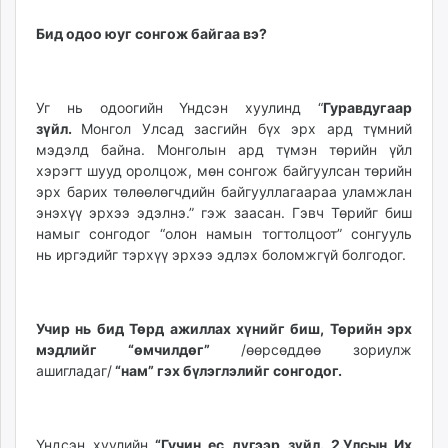
Бид одоо юуг сонгож байгаа вэ?
Уг нь одоогийн Үндсэн хуулинд “
Гуравдугаар
зүйл.
Монгол Улсад засгийн бүх эрх ард түмний
мэдэлд байна. Монголын ард түмэн төрийн үйл
хэрэгт шууд оролцож, мөн сонгож байгуулсан төрийн
эрх барих төлөөлөгчдийн байгууллагаараа уламжлан
энэхүү эрхээ эдэлнэ.” гэж заасан. Гэвч Төрийг биш
намыг сонгодог “олон намын тогтолцоот” сонгууль
нь иргэдийг тэрхүү эрхээ эдлэх боломжгүй болгодог.
Учир нь бид Төрд ажиллах хүнийг биш, Төрийн эрх
мэдлийг “өмчилдөг”
/өөрсөддөө зориулж
ашигладаг/
“нам” гэх бүлэглэлийг сонгодог.
Үндсэн хуулийн
“Гучин ес дүгээр зүйл. 2.Улсын Их