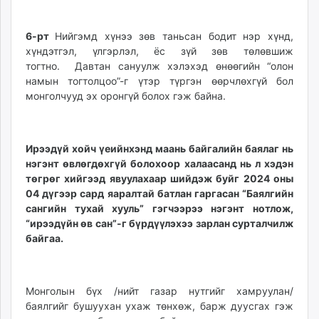
6-рт
Нийгэмд хүнээ зөв таньсан бодит нэр хүнд,
хүндэтгэл, үлгэрлэл, ёс зүй зөв төлөвшиж
тогтно. Давтан сануулж хэлэхэд өнөөгийн “олон
намын тогтолцоо”-г үтэр түргэн өөрчлөхгүй бол
монголчууд эх оронгүй болох гэж байна.
Ирээдүй хойч үеийнхэнд маань байгалийн баялаг нь
нэгэнт өвлөгдөхгүй болохоор халаасанд нь л хэдэн
төгрөг хийгээд явуулахаар шийдэж буйг 2024 оны
04 дүгээр сард яаралтай батлан гаргасан “Баялгийн
сангийн тухай хууль” гэгчээрээ нэгэнт нотлож,
“ирээдүйн өв сан”-г бүрдүүлэхээ зарлан сурталчилж
байгаа.
Монголын бүх /нийт газар нутгийг хамруулан/
баялгийг бушуухан ухаж төнхөж, барж дуусгах гэж