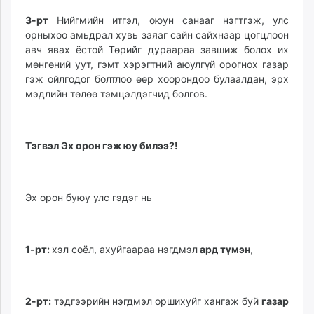
3-рт
Нийгмийн итгэл, оюун санааг нэгтгэж, улс
орныхоо амьдрал хувь заяаг сайн сайхнаар цогцлоон
авч явах ёстой Төрийг дураараа завшиж болох их
мөнгөний уут, гэмт хэрэгтний аюулгүй орогнох газар
гэж ойлгодог болтлоо өөр хоорондоо булаалдан, эрх
мэдлийн төлөө тэмцэлдэгчид болгов.
Тэгвэл Эх орон гэж юу билээ?!
Эх орон буюу улс гэдэг нь
1-рт:
хэл соёл, ахуйгаараа нэгдмэл
ард түмэн
,
2-рт:
тэдгээрийн нэгдмэл оршихуйг хангаж буй
газар