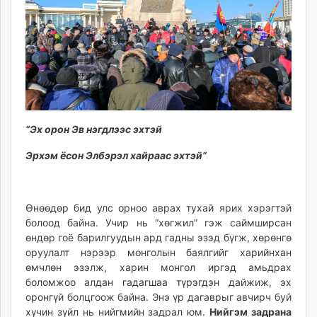
ikon.mn
mnb.mn
Livetv.mn
Eguur.mn
24tsag.mn
shuud.mn
eagle.mn
“Эх орон Эв нэгдлээс эхтэй
ergelt.mn
zarig.mn
Эрхэм ёсон Элбэрэл хайраас эхтэй”
today.mn
zuv.mn
mminfo.mn
Өнөөдөр бид улс орноо аврах тухай ярих хэрэгтэй
болоод байна. Учир нь “хөгжил” гэж саймширсан
ugluu.mn
өндөр гоё барилгуудын ард гадны эзэд бүгж, хөрөнгө
urlag.mn
оруулалт нэрээр монголын баялгийг харийнхан
unen.mn
өмчлөн эзэлж, харин монгол иргэд амьдрах
asu.mn
боломжоо алдан гадагшаа түрэгдэн дайжиж, эх
shudarga.mn
оронгүй болцгоож байна. Энэ үр дагаврыг авчирч буй
shuurhai.mn
хүчин зүйл нь нийгмийн задрал юм.
Нийгэм задрана