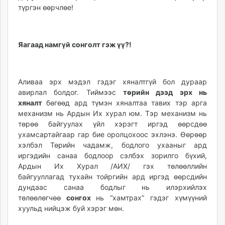
түргэн өөрчлөе!
Яагаад намгүй сонголт гэж үү?!
Аливаа эрх мэдэл гэдэг хяналтгүй бол дураар
авирлал болдог. Тиймээс
төрийн дээд эрх нь
хяналт
бөгөөд ард түмэн хяналтаа тавих тэр арга
механизм нь Ардын Их хурал юм. Тэр механизм нь
төрөө байгуулах үйл хэрэгт иргэд өөрсдөө
ухамсартайгаар гар бие оролцохоос эхлэнэ. Өөрөөр
хэлбэл Төрийн чадамж, бодлого ухааныг ард
иргэдийн санаа бодлоор сэлбэх зорилго бүхий,
Ардын Их Хурал /АИХ/ гэх төлөөллийн
байгууллагад тухайн тойргийн ард иргэд өөрсдийн
дундаас санаа бодлыг нь илэрхийлэх
төлөөлөгчөө
сонгох
нь “хамтрах” гэдэг хүмүүний
хуульд нийцэж буй хэрэг мөн.