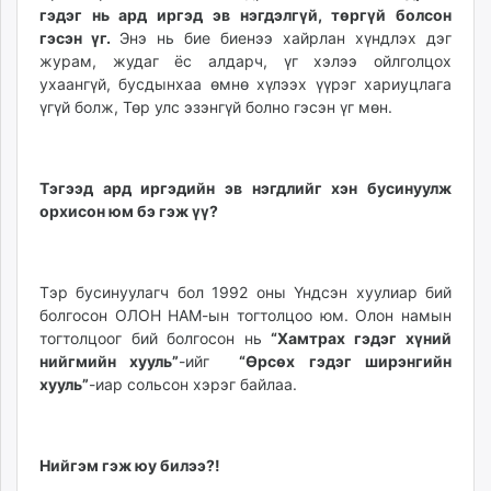
гэдэг нь ард иргэд эв нэгдэлгүй, төргүй болсон
unuudur.mn
гэсэн үг.
Энэ нь бие биенээ хайрлан хүндлэх дэг
isee.mn
журам, жудаг ёс алдарч, үг хэлээ ойлголцох
mglradio.com
ухаангүй, бусдынхаа өмнө хүлээх үүрэг хариуцлага
fact.mn
үгүй болж, Төр улс эзэнгүй болно гэсэн үг мөн.
itoim.mn
tumen.mn
shuum.mn
Тэгээд ард иргэдийн эв нэгдлийг хэн бусинуулж
times.mn
орхисон юм бэ гэж үү?
tvmongolia.mn
mass.mn
Тэр бусинуулагч бол 1992 оны Үндсэн хуулиар бий
unegui.mn
болгосон ОЛОН НАМ-ын тогтолцоо юм. Олон намын
assa.mn
тогтолцоог бий болгосон нь
“Хамтрах гэдэг хүний
toim.mn
нийгмийн хууль”
-ийг
“Өрсөх гэдэг ширэнгийн
tac.mn
хууль”
-иар сольсон хэрэг байлаа.
paparazzi.mn
unread.today
Нийгэм гэж юу билээ?!