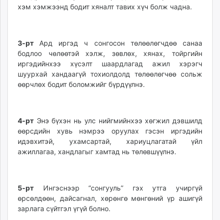
хэм хэмжээнд бодит хяналт тавих хүч болж чадна.
3-рт
Ард иргэд ч сонгосон төлөөлөгчдөө санаа
бодлоо чөлөөтэй хэлж, зөвлөх, хянах, тойргийн
иргэдийнхээ хүсэлт шаардлагад ажил хэрэгч
шуурхай хандаагүй тохиолдолд төлөөлөгчөө сольж
өөрчлөх бодит боломжийг бүрдүүлнэ.
4-рт
Энэ бүхэн нь улс нийгмийнхээ хөгжил дэвшилд
өөрсдийн хувь нэмрээ оруулах гэсэн иргэдийн
идэвхитэй, ухамсартай, хариуцлагатай үйл
ажиллагаа, хандлагыг хамтад нь төлөвшүүлнэ.
5-рт
Ингэснээр “сонгууль” гэх утга учиргүй
өрсөлдөөн, дайсагнал, хөрөнгө мөнгөний үр ашигүй
зарлага сүйтгэл үгүй болно.