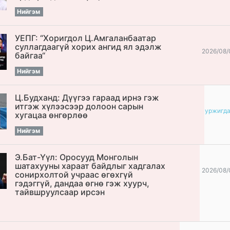
Нийгэм
УЕПГ: “Хоригдол Ц.Амгаланбаатар
cуллагдаагүй хорих ангид ял эдэлж
2026/08/
байгаа“
Нийгэм
Ц.Будханд: Дүүгээ гараад ирнэ гэж
итгэж хүлээсээр долоон сарын
уржигд
хугацаа өнгөрлөө
Нийгэм
Э.Бат-Үүл: Оросууд Монголын
шатахууны хараат байдлыг хадгалах
2026/08/
сонирхолтой учраас өгөхгүй
гэдэггүй, дандаа өгнө гэж хуурч,
тайвшруулсаар ирсэн