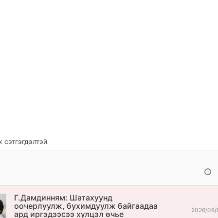
 сэтгэгдэлтэй
Г.Дамдинням: Шатахуунд
оочерлуулж, бухимдуулж байгаадаа
2026/08/
ард иргэдээсээ хүлцэл өчье