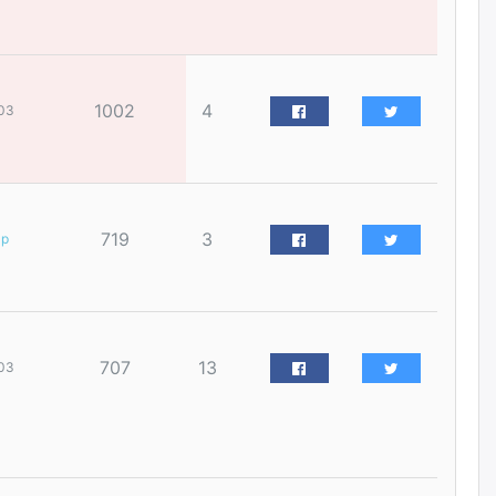
үйлчилгээний ажилтнуудын
ХАРИЛЦАА хандлагатай
холбоотой ГОМДОЛ их байгааг
дурдлаа
өчигдѳр
1002
4
03
Бариста хийх нь залуусын
дунд яагаад трэнд болов
өчигдѳр
719
3
ар
Өмгөөлөгч Б.Оюунбилэг:
"Урьхан" Б.Чинбат гэж хүн
бизнес хамтрагчаа гүтгэж
хууль хяналтын байгууллагаар
шалгуулж, торны цаана
суулгана гэх мэтээр дарамталдаг
707
13
03
өчигдѳр
Д.Амарбаясгалан:
Шатахууныхаа 97 хувийг нэг
улсаас авдаг хараат байдлаа
зогсоож, Арабын орнуудаас