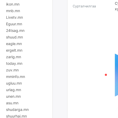
С
ikon.mn
Сурталчилгаа
х
mnb.mn
Livetv.mn
Eguur.mn
24tsag.mn
shuud.mn
eagle.mn
ergelt.mn
zarig.mn
today.mn
zuv.mn
mminfo.mn
ugluu.mn
urlag.mn
unen.mn
asu.mn
shudarga.mn
shuurhai.mn