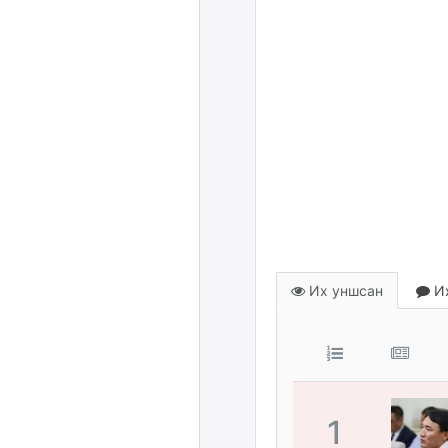
Их уншсан
Их
1