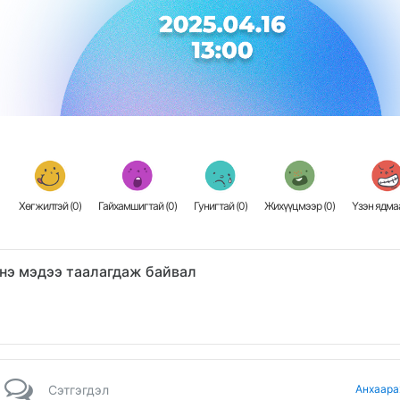
Хөгжилтэй (
0
)
Гайхамшигтай (
0
)
Гунигтай (
0
)
Жихүүцмээр (
0
)
Үзэн ядмаа
нэ мэдээ таалагдаж байвал
Сэтгэгдэл
Анхаара