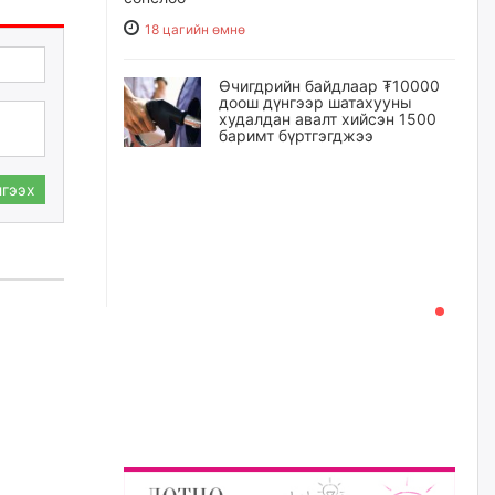
18 цагийн өмнө
Өчигдрийн байдлаар ₮10000
доош дүнгээр шатахууны
худалдан авалт хийсэн 1500
баримт бүртгэгджээ
18 цагийн өмнө
гээх
Шатахуун олголтыг 50,000
төгрөгөөр хязгаарласныг
нэмэгдүүлж 100,000 төгрөгт
хүргэхээр судалж байгаа
18 цагийн өмнө
Ц.Сандаг-Очир: COP17 ба
COP31 хурлын уялдаа нь
Риогийн гурван конвенцын
нэгдсэн хэрэгжилтийг ахиулах
чухал алхам болно
19 цагийн өмнө