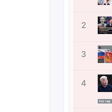
2
3
4
Улс төр