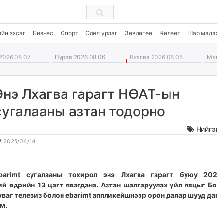
ийн засаг
Бизнес
Спорт
Соёл урлаг
Зөвлөгөө
Чөлөөт
Шар мэдэ
2026 08 07
Пүрэв 2026 08 06
Лхагва 2026 08 05
Мяг
Энэ Лхагва гарагт НӨАТ-ын
сугалааны азтан тодорно
Нийгэ
2025-
2026-
2025/04/14
04-
08-
14
08
11:33:02
06:52:19
barimt сугалааны тохирол энэ Лхагва гарагт буюу 2025
ий өдрийн 13 цагт явагдана. Азтан шалгаруулах үйл явцыг Б
уваг телевиз болон ebarimt аппликейшнээр орон даяар шууд д
м.