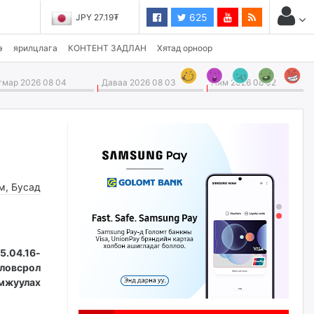
625
JPY 27.19₮
э
ярилцлага
КОНТЕНТ ЗАДЛАН
Хятад орноор
мар 2026 08 04
Даваа 2026 08 03
Ням 2026 08 02
м
,
Бусад
.04.16-
оловсрол
амжуулах