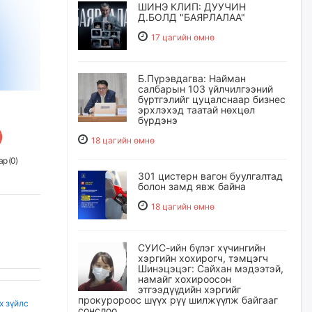
ШИНЭ КЛИП: ДУУЧИН
Д.БОЛД "БАЯРЛАЛАА"
17 цагийн өмнө
Б.Пүрэвдагва: Найман
салбарын 103 үйлчилгээний
бүртгэлийг цуцалснаар бизнес
эрхлэхэд таатай нөхцөл
бүрдэнэ
18 цагийн өмнө
р (
0
)
301 цистерн вагон буулгалтад
болон замд явж байна
18 цагийн өмнө
СУИС-ийн бүлэг хүчингийн
хэргийн хохирогч, тэмцэгч
Шинэцэцэг: Сайхан мэдээтэй,
намайг хохироосон
этгээдүүдийн хэргийг
прокуророос шүүх рүү шилжүүлж байгааг
х зүйлс
сонслоо