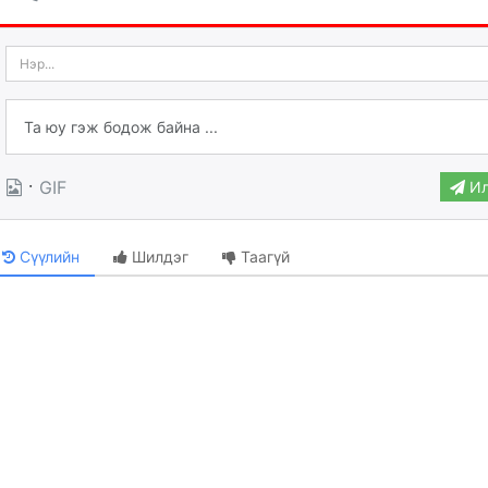
·
GIF
Ил
Сүүлийн
Шилдэг
Таагүй