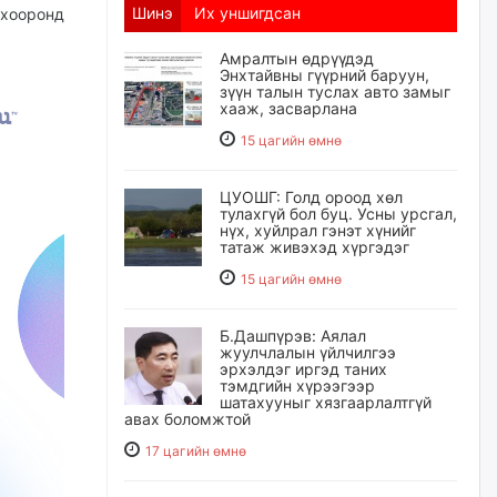
Шинэ
Их уншигдсан
хооронд
Амралтын өдрүүдэд
Энхтайвны гүүрний баруун,
зүүн талын туслах авто замыг
хааж, засварлана
15 цагийн өмнө
ЦУОШГ: Голд ороод хөл
тулахгүй бол буц. Усны урсгал,
нүх, хуйлрал гэнэт хүнийг
татаж живэхэд хүргэдэг
15 цагийн өмнө
Б.Дашпүрэв: Аялал
жуулчлалын үйлчилгээ
эрхэлдэг иргэд таних
тэмдгийн хүрээгээр
шатахууныг хязгаарлалтгүй
авах боломжтой
17 цагийн өмнө