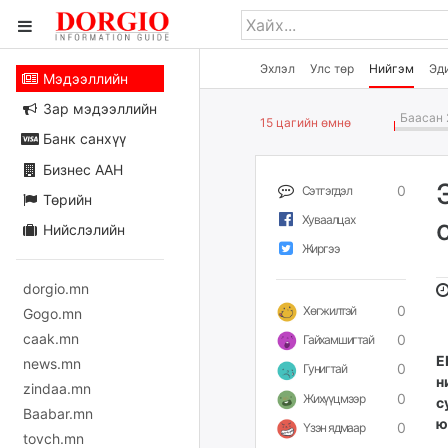
Эхлэл
Улс төр
Нийгэм
Эд
Мэдээллийн
Зар мэдээллийн
Баасан 
15 цагийн өмнө
Банк санхүү
Бизнес ААН
0
Сэтгэгдэл
Төрийн
Хуваалцах
Нийслэлийн
Жиргээ
dorgio.mn
0
Хөгжилтэй
Gogo.mn
caak.mn
0
Гайхамшигтай
E
news.mn
0
Гунигтай
н
zindaa.mn
0
Жихүүцмээр
с
Baabar.mn
ю
0
Үзэн ядмаар
tovch.mn