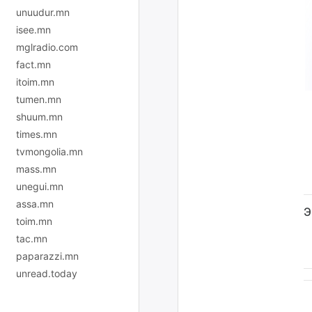
unuudur.mn
isee.mn
mglradio.com
fact.mn
itoim.mn
tumen.mn
shuum.mn
times.mn
tvmongolia.mn
mass.mn
unegui.mn
assa.mn
Э
toim.mn
tac.mn
paparazzi.mn
unread.today