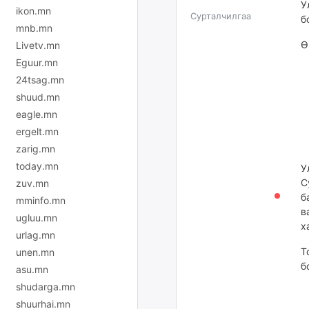
У
ikon.mn
Сурталчилгаа
б
mnb.mn
Ө
Livetv.mn
Eguur.mn
24tsag.mn
shuud.mn
eagle.mn
ergelt.mn
zarig.mn
today.mn
У
С
zuv.mn
б
mminfo.mn
в
ugluu.mn
х
urlag.mn
Т
unen.mn
б
asu.mn
shudarga.mn
shuurhai.mn