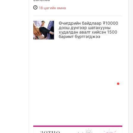
18 цагийн өмнө
Өчигдрийн байдлаар ₮10000
доош дүнгээр шатахууны
худалдан авалт хийсэн 1500
баримт бүртгэгджээ
18 цагийн өмнө
Шатахуун олголтыг 50,000
төгрөгөөр хязгаарласныг
нэмэгдүүлж 100,000 төгрөгт
хүргэхээр судалж байгаа
18 цагийн өмнө
Ц.Сандаг-Очир: COP17 ба
COP31 хурлын уялдаа нь
Риогийн гурван конвенцын
нэгдсэн хэрэгжилтийг ахиулах
чухал алхам болно
19 цагийн өмнө