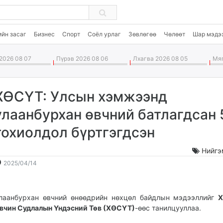
ийн засаг
Бизнес
Спорт
Соёл урлаг
Зөвлөгөө
Чөлөөт
Шар мэдэ
2026 08 07
Пүрэв 2026 08 06
Лхагва 2026 08 05
Мяг
ХӨСҮТ: Улсын хэмжээнд
улаанбурхан өвчний батлагдсан 
тохиолдол бүртгэгдсэн
Нийгэ
2025-
2026-
2025/04/14
04-
08-
14
08
11:46:14
06:49:27
лаанбурхан өвчний өнөөдрийн нөхцөл байдлын мэдээллийг
Х
вчин Судлалын Үндэсний Төв (ХӨСҮТ)
-өөс танилцууллаа.