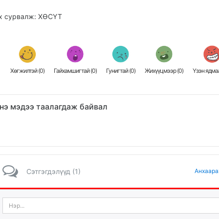
х сурвалж: ХӨСҮТ
Хөгжилтэй (
0
)
Гайхамшигтай (
0
)
Гунигтай (
0
)
Жихүүцмээр (
0
)
Үзэн ядмаа
нэ мэдээ таалагдаж байвал
Сэтгэгдэлүүд (1)
Анхаара