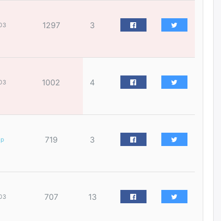
үйлчилгээний ажилтнуудын
ХАРИЛЦАА хандлагатай
холбоотой ГОМДОЛ их байгааг
1297
3
03
дурдлаа
өчигдѳр
Бариста хийх нь залуусын
дунд яагаад трэнд болов
1002
4
03
өчигдѳр
Өмгөөлөгч Б.Оюунбилэг:
"Урьхан" Б.Чинбат гэж хүн
бизнес хамтрагчаа гүтгэж
хууль хяналтын байгууллагаар
719
3
ар
шалгуулж, торны цаана
суулгана гэх мэтээр дарамталдаг
өчигдѳр
Д.Амарбаясгалан:
707
13
03
Шатахууныхаа 97 хувийг нэг
улсаас авдаг хараат байдлаа
зогсоож, Арабын орнуудаас