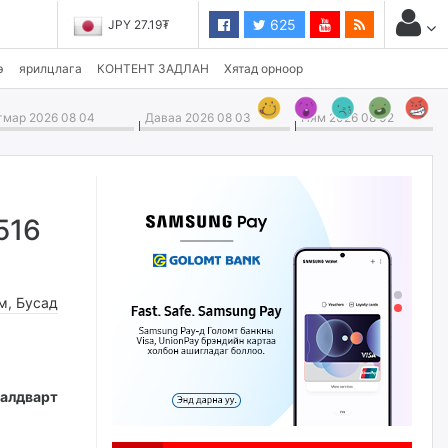
625
JPY 27.19₮
э
ярилцлага
КОНТЕНТ ЗАДЛАН
Хятад орноор
мар 2026 08 04
Даваа 2026 08 03
Ням 2026 08 02
516
м
,
Бусад
алдварт