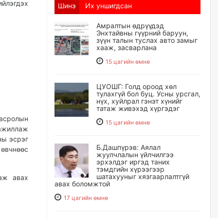
йлэгдэх
Шинэ
Их уншигдсан
Амралтын өдрүүдэд
Энхтайвны гүүрний баруун,
зүүн талын туслах авто замыг
хааж, засварлана
15 цагийн өмнө
ЦУОШГ: Голд ороод хөл
тулахгүй бол буц. Усны урсгал,
нүх, хуйлрал гэнэт хүнийг
татаж живэхэд хүргэдэг
всролын
15 цагийн өмнө
 ажиллаж
ны эсрэг
Б.Дашпүрэв: Аялал
өвчнөөс
жуулчлалын үйлчилгээ
эрхэлдэг иргэд таних
тэмдгийн хүрээгээр
шатахууныг хязгаарлалтгүй
даж авах
авах боломжтой
17 цагийн өмнө