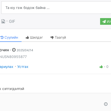
·
GIF
Ил
Сүүлийн
Шилдэг
Таагүй
Зочин ·
2025/04/14
NUSN80955877
·
ариулах
Устгах
-
0
 сэтгэгдэлтэй