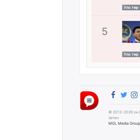
Улс төр
5
Улс төр
© 2013-2026 он 
хөтөч
MGL Media Grou