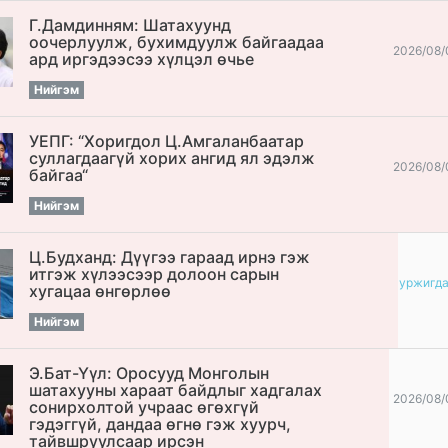
Г.Дамдинням: Шатахуунд
оочерлуулж, бухимдуулж байгаадаа
2026/08/
ард иргэдээсээ хүлцэл өчье
Нийгэм
УЕПГ: “Хоригдол Ц.Амгаланбаатар
cуллагдаагүй хорих ангид ял эдэлж
2026/08/
байгаа“
Нийгэм
Ц.Будханд: Дүүгээ гараад ирнэ гэж
итгэж хүлээсээр долоон сарын
уржигд
хугацаа өнгөрлөө
Нийгэм
Э.Бат-Үүл: Оросууд Монголын
шатахууны хараат байдлыг хадгалах
2026/08/
сонирхолтой учраас өгөхгүй
гэдэггүй, дандаа өгнө гэж хуурч,
тайвшруулсаар ирсэн