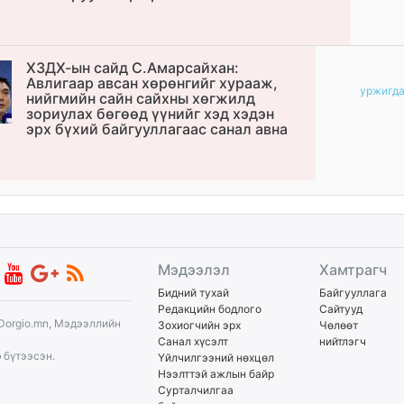
ХЗДХ-ын сайд С.Амарсайхан:
Авлигаар авсан хөрөнгийг хурааж,
уржигд
нийгмийн сайн сайхны хөгжилд
зориулах бөгөөд үүнийг хэд хэдэн
эрх бүхий байгууллагаас санал авна
Мэдээлэл
Хамтрагч
Бидний тухай
Байгууллага
Редакцийн бодлого
Сайтууд
Dorgio.mn, Мэдээллийн
Зохиогчийн эрх
Чөлөөт
Санал хүсэлт
нийтлэгч
p
бүтээсэн.
Үйлчилгээний нөхцөл
Нээлттэй ажлын байр
Сурталчилгаа