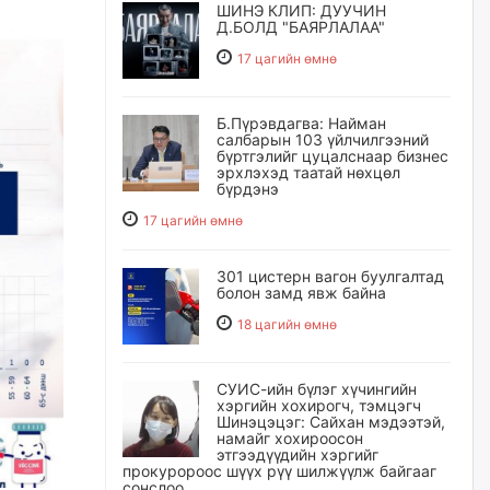
ШИНЭ КЛИП: ДУУЧИН
Д.БОЛД "БАЯРЛАЛАА"
17 цагийн өмнө
Б.Пүрэвдагва: Найман
салбарын 103 үйлчилгээний
бүртгэлийг цуцалснаар бизнес
эрхлэхэд таатай нөхцөл
бүрдэнэ
17 цагийн өмнө
301 цистерн вагон буулгалтад
болон замд явж байна
18 цагийн өмнө
СУИС-ийн бүлэг хүчингийн
хэргийн хохирогч, тэмцэгч
Шинэцэцэг: Сайхан мэдээтэй,
намайг хохироосон
этгээдүүдийн хэргийг
прокуророос шүүх рүү шилжүүлж байгааг
сонслоо