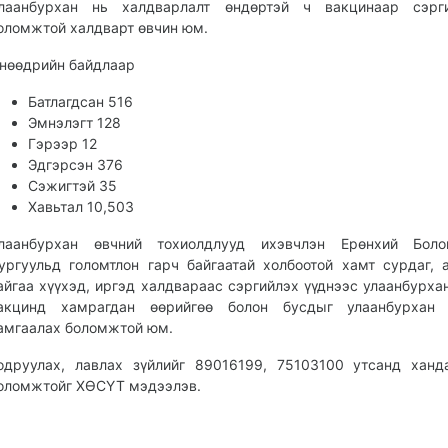
лаанбурхан нь халдварлалт өндөртэй ч вакцинаар сэрги
оломжтой халдварт өвчин юм.
нөөдрийн байдлаар
Батлагдсан 516
Эмнэлэгт 128
Гэрээр 12
Эдгэрсэн 376
Сэжигтэй 35
Хавьтал 10,503
лаанбурхан өвчний тохиолдлууд ихэвчлэн Ерөнхий Боло
ургуульд голомтлон гарч байгаатай холбоотой хамт сурдаг,
айгаа хүүхэд, иргэд халдвараас сэргийлэх үүднээс улаанбурха
акцинд хамрагдан өөрийгөө болон бусдыг улаанбурхан 
амгаалах боломжтой юм.
одруулах, лавлах зүйлийг 89016199, 75103100 утсанд хан
оломжтойг ХӨСҮТ мэдээлэв.