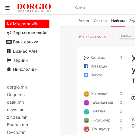
Эхлэл
Улс төр
Нийгэм
Эд
Мэдээллийн
Зар мэдээллийн
Баасан 
15 цагийн өмнө
Банк санхүү
Бизнес ААН
1
Сэтгэгдэл
Төрийн
Хуваалцах
Нийслэлийн
Жиргээ
dorgio.mn
0
Хөгжилтэй
Gogo.mn
caak.mn
0
Гайхамшигтай
news.mn
0
Гунигтай
zindaa.mn
У
0
Жихүүцмээр
Baabar.mn
Ө
0
Үзэн ядмаар
tovch.mn