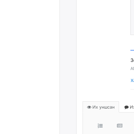
A
Х
Их уншсан
Их