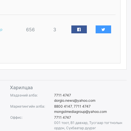
нийлүүлэх ажлыг сэргээх
ёстой
өчигдѳр
Худалдагч Н.Амарзаяа:
656
3
ар
Дэлгүүрийн 32 хуудастай
өрийн дэвтэр долоо хоногт л
дүүрдэг
өчигдѳр
АИ-92 шатахууны нийлүүлэлт
тасралтгүй үргэлжилж байна
өчигдѳр
Харилцаа
I ангийн цахим бүртгэл энэ
Мэдээний алба:
7711 4747
сарын 17-ноос эхэлнэ
dorgio.news@yahoo.com
Маркетингийн алба:
8800 4147
,
7711 4747
өчигдѳр
mongolmediagroup@yahoo.com
Оффис:
7711 4747
001 тоот, B1 давхар, Тусгаар тогтнолын
Үндсэн хууль зөрчсөн
ордон, Сүхбаатар дүүрэг
Х.Булгантуяа, үндэсний эв