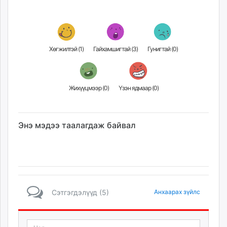
Хөгжилтэй (
1
)
Гайхамшигтай (
3
)
Гунигтай (
0
)
Жихүүцмээр (
0
)
Үзэн ядмаар (
0
)
Энэ мэдээ таалагдаж байвал
Сэтгэгдэлүүд (5)
Анхаарах зүйлс