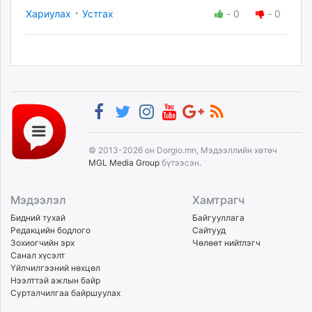
·
Хариулах
Устгах
-
0
-
0
© 2013-2026 он Dorgio.mn, Мэдээллийн хөтөч
MGL Media Group
бүтээсэн.
Мэдээлэл
Хамтрагч
Бидний тухай
Байгууллага
Редакцийн бодлого
Сайтууд
Зохиогчийн эрх
Чөлөөт нийтлэгч
Санал хүсэлт
Үйлчилгээний нөхцөл
Нээлттэй ажлын байр
Сурталчилгаа байршуулах