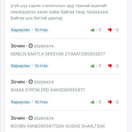
үгүй шүү харин ч монголын ард түмний ашигийг
нэмэгдүүлэх ажил хийж байгаа танд талахрхаж
байгаа шүү битгий шантар
·
Хариулах
Устгах
-
0
-
0
Зочин ·
2025/04/14
SERELN XANTLA SEKSYGR ZYGAATSI80955877
·
Хариулах
Устгах
-
0
-
0
Зочин ·
2025/04/14
SHAAX DYRTAI ERD XANGD80955877
·
Хариулах
Устгах
-
0
-
0
Зочин ·
2025/04/14
BOOBN XXN80955877SXN XUSNG SHAALTSAX