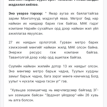
unuudur.mn
мэдээлэл хийлээ.
isee.mn
Энэ үеэрээ тэрээр:
" Ямар аугаа их баялагтайгаа
mglradio.com
зарим Монголчууд мэдэхгүй яваа. Метрог бид нар
fact.mn
найман их наядаар барих гэж байгаа. МАК гэдэг
itoim.mn
компани Нарийн сухайтын орд дээр найман жил үйл
ажиллагаа явуулсан.
tumen.mn
shuum.mn
27 их наядын орлоготой. Гурван метро барих
times.mn
хэмжээний мөнгийг найман жилд МАК олсон байна.
tvmongolia.mn
Энержи ресурс гэж компани байгаа.
Тавантолгой дээр хоёр орд ашиглаж байгаа.
mass.mn
unegui.mn
Сүүлийн найман жилийн дотор 13 их наядыг олсон.
assa.mn
Энэ мөнгөөр метро барьж чадна, Туулын хурдны
toim.mn
замыг барьж чадна, бага зэрэг мөнгө нэмчихэд Богд
уулыг ч нүхэлж чадна гэсэн үг" гэв.
tac.mn
paparazzi.mn
"Хувьцаа эзэмшигчид нь өөрчлөгдсөөр байгаад ЗГ-
unread.today
ын эзэмшиж байсан "Эрдэнэт үйлдвэр"-ийн 26 хувь
нь алга болсон.