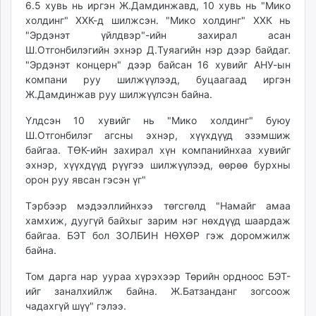
6.5 хувь нь иргэн Ж.Дамдинжавд, 10 хувь нь "Мико
холдинг" ХХК-д шилжсэн. "Мико холдинг" ХХК нь
"Эрдэнэт үйлдвэр"-ийн захирал асан
Ш.Отгонбилэгийн эхнэр Д.Туяагийн нэр дээр байдаг.
"Эрдэнэт концерн" дээр байсан 16 хувийг АНУ-ын
компани руу шилжүүлээд, буцаагаад иргэн
Ж.Дамдинжав руу шилжүүлсэн байна.
Үлдсэн 10 хувийг нь "Мико холдинг" буюу
Ш.Отгонбилэг агсны эхнэр, хүүхдүүд эзэмшиж
байгаа. ТӨК-ийн захирал хүн компанийнхаа хувийг
эхнэр, хүүхдүүд рүүгээ шилжүүлээд, өөрөө бурхны
орон руу явсан гэсэн үг"
Тэрбээр мэдээллийнхээ төгсгөлд "Намайг амаа
хамхиж, дуугүй байхыг зарим нэг нөхдүүд шаардаж
байгаа. БЭТ бол ЗОЛБИН НӨХӨР гэж доромжилж
байна.
Том дарга нар уураа хүрэхээр Төрийн ордноос БЭТ-
ийг заналхийлж байна. Ж.Батзанданг зогсоож
чадахгүй шүү" гэлээ.