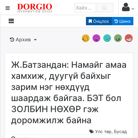
Онцлох
Шинэ
Мэдээллийн
Зар мэдээллийн
Архив
Банк санхүү
Бизнес ААН
Төрийн
Ж.Батзандан: Намайг амаа
Нийслэлийн
хамхиж, дуугүй байхыг
зарим нэг нөхдүүд
dorgio.mn
шаардаж байгаа. БЭТ бол
Gogo.mn
caak.mn
ЗОЛБИН НӨХӨР гэж
news.mn
доромжилж байна
zindaa.mn
Baabar.mn
Улс төр
,
Бусад
tovch.mn