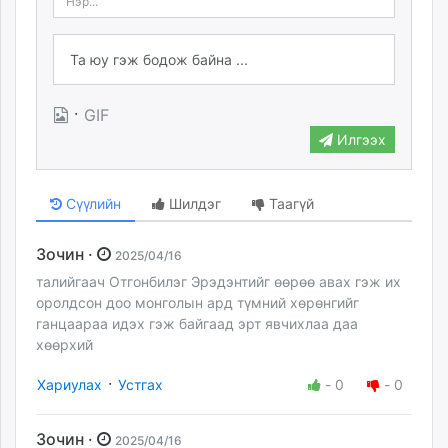
·
GIF
Илгээх
Сүүлийн
Шилдэг
Таагүй
Зочин ·
2025/04/16
талийгаач Отгонбилэг Эрэдэнтийг өөрөө авах гэж их
оролдсон доо монголын ард түмний хөрөнгийг
ганцаараа идэх гэж байгаад эрт явчихлаа даа
хөөрхий
·
Хариулах
Устгах
-
0
-
0
Зочин ·
2025/04/16