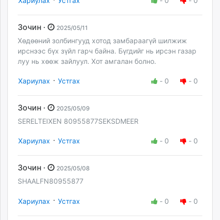
Хариулах
Устгах
-
0
-
0
Зочин ·
2025/05/11
Хөдөөний золбингууд хотод замбараагүй шилжиж
ирснээс бүх зүйл гарч байна. Бүгдийг нь ирсэн газар
луу нь хөөж зайлуул. Хот амгалан болно.
·
Хариулах
Устгах
-
0
-
0
Зочин ·
2025/05/09
SERELTEIXEN 80955877SEKSDMEER
·
Хариулах
Устгах
-
0
-
0
Зочин ·
2025/05/08
SHAALFN80955877
·
Хариулах
Устгах
-
0
-
0