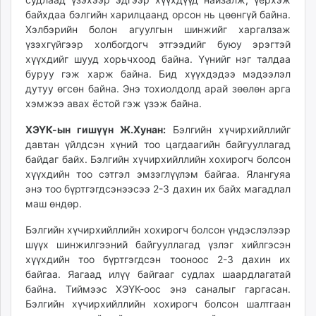
байхдаа бэлгийн харилцаанд орсон нь цөөнгүй байна.
Хэлбэрийн болон агуулгын шинжийг харгалзаж
үзэхгүйгээр холбогдогч этгээдийг буюу эрэгтэй
хүүхдийг шууд хорьчхоод байна. Үүнийг нэг талдаа
буруу гэж харж байна. Бид хүүхдэдээ мэдээлэл
дутуу өгсөн байна. Энэ тохиолдолд арай зөөлөн арга
хэмжээ авах ёстой гэж үзэж байна.
ХЭҮК-ын гишүүн Ж.Хунан:
Бэлгийн хүчирхийллийг
давтан үйлдсэн хүний тоо цагдаагийн байгууллагад
байдаг байх. Бэлгийн хүчирхийллийн хохирогч болсон
хүүхдийн тоо сэтгэл эмзэглүүлэм байгаа. Ялангуяа
энэ тоо бүртгэгдсэнээсээ 2-3 дахин их байх магадлал
маш өндөр.
Бэлгийн хүчирхийллийн хохирогч болсон үндэслэлээр
шүүх шинжилгээний байгууллагад үзлэг хийлгэсэн
хүүхдийн тоо бүртгэгдсэн тооноос 2-3 дахин их
байгаа. Яагаад илүү байгааг судлах шаардлагатай
байна. Тиймээс ХЭҮК-оос энэ саналыг гаргасан.
Бэлгийн хүчирхийллийн хохирогч болсон шалтгаан