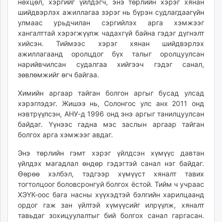
нөхцөл, хэргийг үйлдэгч, энэ төрлийн хэрэг хянан
шийдвэрлэх ажиллагаа зэрэг нь бүрэн судлагдаагүйн
улмаас урьдчилан сэргийлэх арга хэмжээг
хангалттай хэрэгжүүлж чадахгүй байна гэдэг дүгнэлт
хийсэн. Тиймээс хэрэг хянан шийдвэрлэх
ажиллагаанд оролцдог бүх талыг оролцуулсан
нарийвчилсан судалгаа хийгээч гэдэг санал,
зөвлөмжийг өгч байгаа.
Химийн аргаар тайган болгон аргыг бусад улсад
хэрэглэдэг. Жишээ нь, Солонгос улс анх 2011 онд
нэвтрүүлсэн, АНУ-д 1996 онд энэ аргыг танилцуулсан
байдаг. Үүнээс гадна мэс заслын аргаар тайган
болгох арга хэмжээг авдаг.
Энэ төрлийн гэмт хэрэг үйлдсэн хүмүүс давтан
үйлдэх магадлал өндөр гэдэгтэй санал нэг байдаг.
Өөрөө хэлбэл, тэдгээр хүмүүст хяналт тавих
тогтолцоог боловсронгуй болгох ёстой. Тийм ч учраас
ХЭҮК-оос бага насны хүүхэдтэй бэлгийн харилцаанд
ордог гаж зан үйлтэй хүмүүсийг илрүүлж, хяналт
тавьдаг зохицуулалтыг бий болгох санал гаргасан.