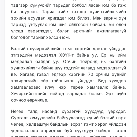
тэдгээр хүмүүсийг тарьдаг болбол яасан юм бэ гэж
би асуусан. Тариа хийе гэхээр хүчирхийлэгчийн
эрхийн асуудал яригддаг юм билээ. Мөн зарим хүн
тариад унтуулах юм шиг ойлгосон байсан. Би олон
улсад хэрэглэдэг, бэлэг эрхтнийг ажиллагаагүй
болгодог тариаг хэлсэн юм.
Бэлгийн хүчирхийллийн гэмт хэргийг давтан үйлддэг
этгээдийн мэдээлэл ХЭҮК-т байна уу. Ер нь ийм
мэдээлэл байдаг уу. Орчин тойронд нь бэлгийн
хүчирхийлэгч байна шүү гэдгийг яагаад мэдээлдэггүй
вэ. Яагаад гэвэл эдгээр хэргийн 70 орчим хувийг
хохирогчийн ойр тойрныхон үйлддэг. Бид хүүхдээ
хамгаалахаас илүү нэр төрөө хамгаалж байна.
Хүчирхийлэгчийг нийтэд зарладаг болъё. Эрх зүйн
орчноо өөрчилье.
Нөгөө талд насанд хүрээгүй хүүхдүүд үерхдэг.
Сургалт хүмүүжлийн байгууллагад хүний бэлгийн эрх
чөлөө, халдашгүй байдлын эсрэг гэмт хэрэг үйлдсэн
үндэслэлээр хоригдож буй хүүхдүүд байдаг. Гэтэл
судлаад үзэхээр эдгээр хүүхдүүд найзалж, үерхэж