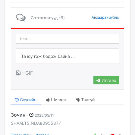
Сэтгэгдэлүүд (6)
Анхаарах зүйлс
·
GIF
Илгээх
Сүүлийн
Шилдэг
Таагүй
Зочин ·
2025/05/11
SHAALTS.NDA80955877
·