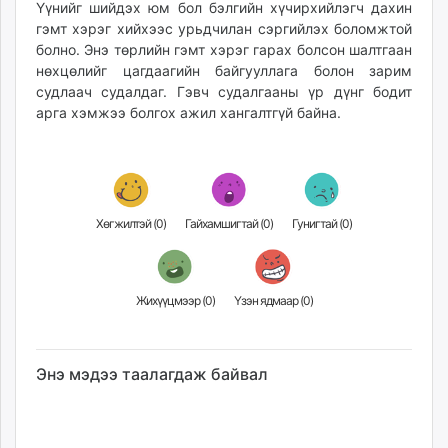
Үүнийг шийдэх юм бол бэлгийн хүчирхийлэгч дахин
гэмт хэрэг хийхээс урьдчилан сэргийлэх боломжтой
болно. Энэ төрлийн гэмт хэрэг гарах болсон шалтгаан
нөхцөлийг цагдаагийн байгууллага болон зарим
судлаач судалдаг. Гэвч судалгааны үр дүнг бодит
арга хэмжээ болгох ажил хангалтгүй байна.
Хөгжилтэй (
0
)
Гайхамшигтай (
0
)
Гунигтай (
0
)
Жихүүцмээр (
0
)
Үзэн ядмаар (
0
)
Энэ мэдээ таалагдаж байвал