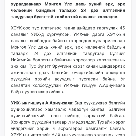
хуралдаанаар Монгол Улс дахь хүний эрх, эрх
unuudur.mn
чөлөөний байдлын талаарх 24 дэх илтгэлийн
isee.mn
тавдугаар бүлэгтэй холбоотой саналыг хэлэлцэв.
mglradio.com
ХЭҮК-оос тус илтгэлээс гадна шийдвэр гаргуулах 45
fact.mn
саналыг УИХ-д хүргүүлсэн. УИХ-ын дарга ХЭҮК-ын
itoim.mn
саналыг холбогдох байнгын хороодод хуваарилснаар
tumen.mn
Монгол Улс дахь хүний эрх, эрх чөлөөний байдлын
shuum.mn
талаарх 24 дэх илтгэлийн тавдугаар бүлгийг
times.mn
Нийгмийн бодлогын байнгын хороогоор хэлэлцсэн нь
tvmongolia.mn
энэ юм. Тус бүлэгт Эрүүгийн хэрэг хянан шийдвэрлэх
ажиллагаан дахь бэлгийн хүчирхийллийн хохирогч
mass.mn
хүүхдийн эрхийн асуудлыг тусгасан байна. Уг
unegui.mn
саналтай холбогдуулан УИХ-ын гишүүн А.Ариунзаяа
assa.mn
байр сууриа илэрхийлэв.
toim.mn
УИХ-ын гишүүн А.Ариунзаяа:
Бид хүүхдүүдээ бэлгийн
tac.mn
хүчирхийллээс хамгаалж чадахгүй байгаа. Бэлгийн
paparazzi.mn
хүчирхийлэгчийг олон нийтэд зарлахгүй байгаа.
unread.today
Хохирогч хүүхдийн талаар л мэдээлдэг. Тухайн хэрэг
үйлдэгчийг харин ч эсрэгээрээ хамгаалж байгаа.
ХЭҮК-ын илтгэлийг УИХ-ын чуулганаар хэлэлцэх үеэр