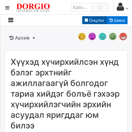
Онцлох
Шинэ
Мэдээллийн
Зар мэдээллийн
Архив
Банк санхүү
Бизнес ААН
Төрийн
Хүүхэд хүчирхийлсэн хүнд
Нийслэлийн
бэлэг эрхтнийг
ажиллагаагүй болгодог
dorgio.mn
тариа хийдэг болъё гэхээр
Gogo.mn
caak.mn
хүчирхийлэгчийн эрхийн
news.mn
асуудал яригддаг юм
zindaa.mn
Baabar.mn
билээ
tovch.mn