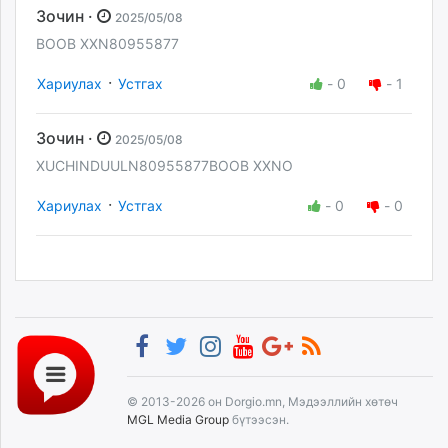
Зочин ·
2025/05/08
BOOB XXN80955877
·
Хариулах
Устгах
-
0
-
1
Зочин ·
2025/05/08
XUCHINDUULN80955877BOOB XXNO
·
Хариулах
Устгах
-
0
-
0
© 2013-2026 он Dorgio.mn, Мэдээллийн хөтөч
MGL Media Group
бүтээсэн.