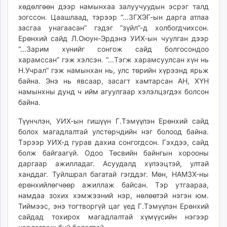
хөдөлгөөн дээр намынхаа залуучуудын эсрэг талд
зогссон. Цаашлаад, тэрээр “...ЗГХЭГ-ын дарга атлаа
засгаа унагаасан” гэдэг “зүйл”-д холбогдчихсон.
Ерөнхий сайд Л.Оюун-Эрдэнэ УИХ-ын чуулган дээр
“...Зарим хүнийг сонгож сайд болгосондоо
харамссан” гэж хэлсэн. “...Тэгж харамсуулсан хүн нь
Н.Учрал” гэж намынхан нь, улс төрийн хүрээнд ярьж
байна. Энэ нь явсаар, засагт хамтарсан АН, ХҮН
намынхны дунд ч ийм агуулгаар хэлэлцэгдэх болсон
байна.
Түүнчлэн, УИХ-ын гишүүн Г.Тэмүүлэн Ерөнхий сайд
болох магадлалтай улстөрчдийн нэг болоод байна.
Тэрээр УИХ-д гурав дахиа сонгогдсон. Гэхдээ, сайд
болж байгаагүй. Одоо Төсвийн байнгын хорооны
даргаар ажилладаг. Асуудалд хүлээцтэй, ултай
ханддаг. Туйлшрал багатай гэгддэг. Мөн, НАМЗХ-ны
ерөнхийлөгчөөр ажиллаж байсан. Тэр утгаараа,
намдаа зохих хэмжээний нэр, нөлөөтэй нэгэн юм.
Тиймээс, энэ тогтворгүй цаг үед Г.Тэмүүлэн Ерөнхий
сайдад тохирох магадлалтай хүмүүсийн нэгээр