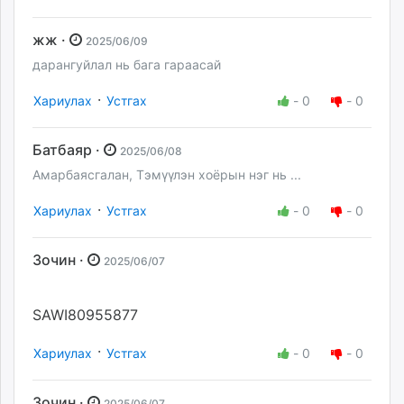
жж ·
2025/06/09
дарангуйлал нь бага гараасай
·
Хариулах
Устгах
-
0
-
0
Батбаяр ·
2025/06/08
Амарбаясгалан, Тэмүүлэн хоёрын нэг нь ...
·
Хариулах
Устгах
-
0
-
0
Зочин ·
2025/06/07
SAWI80955877
·
Хариулах
Устгах
-
0
-
0
Зочин ·
2025/06/07