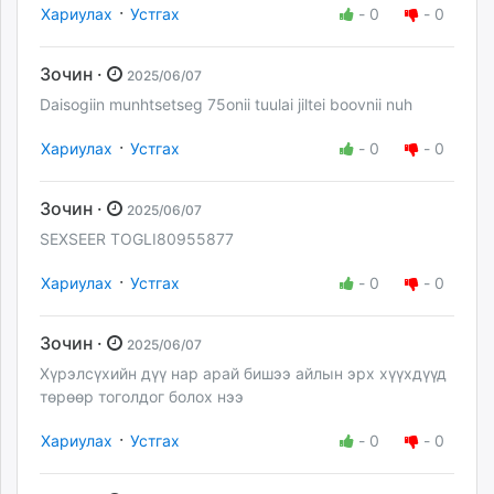
·
Хариулах
Устгах
-
0
-
0
Зочин ·
2025/06/07
Daisogiin munhtsetseg 75onii tuulai jiltei boovnii nuh
·
Хариулах
Устгах
-
0
-
0
Зочин ·
2025/06/07
SEXSEER TOGLI80955877
·
Хариулах
Устгах
-
0
-
0
Зочин ·
2025/06/07
Хүрэлсүхийн дүү нар арай бишээ айлын эрх хүүхдүүд
төрөөр тоголдог болох нээ
·
Хариулах
Устгах
-
0
-
0