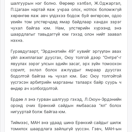
шалгуурын нэг болно. Өөрөөр хэлбэл, Ж.Оджаргал,
П.Цагаан нартай яаж учраа олох, нотлох боломжгүй
хөрөнгөө яаж авч үлдэхээ бодож буй өнгөрсөн, одоо
үеийн том улстөрчдөд ямар байдлаар хандах зэрэг
чухал байгаа юм. Нам, улстөрийн хүрээнд энэ
шаардлагыг тавьдаггүй юм гэхэд олон нийт заавал
нэхнэ.
Гуравдугаарт, “Эрдэнэтийн 49” хувийг эргүүлэн авах
үйл ажиллагааг дуусгах, Оюу толгой дээр “Онтре”-г
явуулах зэрэг улсын эдийн засаг, эрх зүйн томоохон
сорилт, эхлэл болох ажлуудыг ямраар дуусгах
бодолтой байгаа нь чухал юм. Бас Оюу толгойтой
үүсгэсэн арбитрийн маргааны талаарх байр суурь ч
өндөр ач холбогдолтой.
Ердөө л энэ гурван шалгуур гэхэд, Л.Оюун-Эрдэнийн
оронд очих Ерөнхий сайдын ямбаасаа “ял” болох
нигууртай болж байгаа юм.
Тиймээс, МАН энэ удаад шинэ Ерөнхий сайдыг шилж
томилох шаардлага зайлшгүй үүссэн. Гэвч, МАН-ын