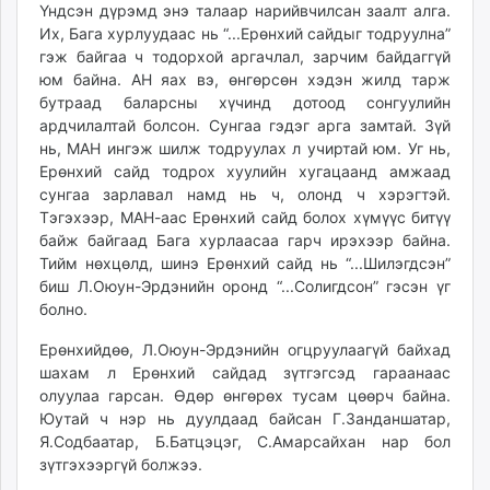
Үндсэн дүрэмд энэ талаар нарийвчилсан заалт алга.
Их, Бага хурлуудаас нь “...Ерөнхий сайдыг тодруулна”
гэж байгаа ч тодорхой аргачлал, зарчим байдаггүй
юм байна. АН яах вэ, өнгөрсөн хэдэн жилд тарж
бутраад баларсны хүчинд дотоод сонгуулийн
ардчилалтай болсон. Сунгаа гэдэг арга замтай. Зүй
нь, МАН ингэж шилж тодруулах л учиртай юм. Уг нь,
Ерөнхий сайд тодрох хуулийн хугацаанд амжаад
сунгаа зарлавал намд нь ч, олонд ч хэрэгтэй.
Тэгэхээр, МАН-аас Ерөнхий сайд болох хүмүүс битүү
байж байгаад Бага хурлаасаа гарч ирэхээр байна.
Тийм нөхцөлд, шинэ Ерөнхий сайд нь “...Шилэгдсэн”
биш Л.Оюун-Эрдэнийн оронд “...Солигдсон” гэсэн үг
болно.
Ерөнхийдөө, Л.Оюун-Эрдэнийн огцруулаагүй байхад
шахам л Ерөнхий сайдад зүтгэгсэд гараанаас
олуулаа гарсан. Өдөр өнгөрөх тусам цөөрч байна.
Юутай ч нэр нь дуулдаад байсан Г.Занданшатар,
Я.Содбаатар, Б.Батцэцэг, С.Амарсайхан нар бол
зүтгэхээргүй болжээ.