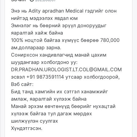
Энэ нь Adity apradhan Medical гэдгийг олон
нийтэд мэдээлэх явдал юм
Эмнэлэг нь бөөрний эрүүл доноруудыг
яаралтай хайж байна
100% ноцтой байгаа хүмүүс бөөрөө 780,000
ам.доллараар зарна.
Сонирхсон хандивлагчид манай цахим
шуудангаар холбогдоно уу:
DR.PRADHAN.UROLOGIST.LT.COL@GMAIL.COM
эсвэл +91 9873591114 утсаар холбогдоорой,
Вэб сайт:
Бид танд хамгийн их сэтгэл ханамжийг
амлаж, яаралтай хүлээж байна
Манай эрхэм өвчтөнүүд бөөрийг нухацтай
хүлээж байгаа тул дагаж мөрдөх
шилжүүлэн суулгах
Хүндэтгэсэн.