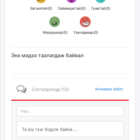
Хөгжилтэй (
0
)
Гайхамшигтай (
0
)
Гунигтай (
0
)
Жихүүцмээр (
0
)
Үзэн ядмаар (
0
)
Энэ мэдээ таалагдаж байвал
Сэтгэгдэлүүд (12)
Анхаарах зүйлс