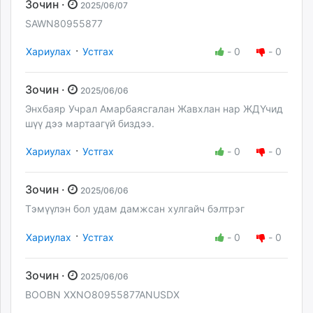
Зочин ·
2025/06/07
SAWN80955877
·
Хариулах
Устгах
-
0
-
0
Зочин ·
2025/06/06
Энхбаяр Учрал Амарбаясгалан Жавхлан нар ЖДҮчид
шүү дээ мартаагүй биздээ.
·
Хариулах
Устгах
-
0
-
0
Зочин ·
2025/06/06
Тэмүүлэн бол удам дамжсан хулгайч бэлтрэг
·
Хариулах
Устгах
-
0
-
0
Зочин ·
2025/06/06
BOOBN XXNO80955877ANUSDX