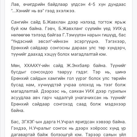
Лав, өчигдрийн байдлаар үлдсэн 4-5 хүн дундаас
“...Хэнийг нь вэ” гээд эхэлжээ.
Сангийн сайд Б.Жавхлан дээр нэлээд тогтож ярьж
буй юм байна. Гэвч, Б.Жавхланг сүүлийн үед УИХ-д
нөлөөгөө тэлээд байгаа Г.Тэмүүлэн нарын гишүүд, бас
“Үндэсний эвсэл”-ийнхэн эсэргүүцнэ. Тэгэхээр,
Ерөнхий сайдаар сонгосны дараах улс төр хүндэрч,
түүнийг даахад хэцүү болох магадлалтай юм.
Мөн, ХХААХҮ-ийн сайд Ж.Энхбаяр байна. Түүнийг
бусдыг сонсохдоо тааруу гэдэг. Тэр нь, шинэ
Ерөнхий сайдын хамгийн гол үүрэг болох улс төрийн
бусад нам, хүчнүүдтэй учраа олоход нь тээг болж
магадлалтай. Дээрээс нь, саяхан УИХ дээр гурилын
асуудлаа авч гарч чадалгүй унагачихсан нь түүнийг
Ерөнхий сайдаар сонгоход саад болж мэдэхээр
байна.
Бас, ЗГХЭГ-ын дарга Н.Учрал яригдсан хэвээр байна.
Гэхдээ, Н.Учралыг сонгох нь дээрх хоёроос хүнд үр
дагавартай байж болзошгүй юм. Тэрээр саяын үйл