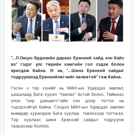
ikon.mn
mnb.mn
Livetv.mn
Eguur.mn
24tsag.mn
shuud.mn
eagle.mn
ergelt.mn
“...Л.Оюун-Эрдэнийн дараах Ерөнхий сайд хэн байх
вэ” гэдэг улс төрийн хамгийн гол сэдэв болон
zarig.mn
яригдаж байна. Уг нь, “...Шинэ Ерөнхий сайдыг
today.mn
тодруулахад Ерөнхийлөгчийг нөлөөтэй” гэж байна.
zuv.mn
mminfo.mn
Гэсэн ч тэр хүнийг нь МАН-ын Удирдах зөвлөл,
цаашлаад Бага хурал “таалах” ёстой болно. Тиймээс
ugluu.mn
олон “нэр дэвшигч”-ийн хэн дээр тогтох нь
urlag.mn
тодорхойгүй байна. Гэхдээ МАН-ын Удирдах зөвлөл
unen.mn
өнөөдөр хуралдаж Бага хурлаа товлохоор тогтжээ.
asu.mn
Тэр хурлаас шинэ Ерөнхий сайдыг тодруулж
shudarga.mn
таарахаар боллоо.
shuurhai.mn