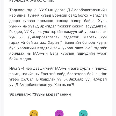
нэрлэгдэж буй бололтой.
Тэднээс гадна, УИХ-ын дарга Д.Амарбаясгалангийн
нэр явна. Түүний хувьд Ерөнхий сайд болох магадлал
дээрх гурван эрхмээс нэлээд өндөр байна. Хувь
хүнийх нь хувьд яригддаг “жижиг сажиг” асуудалтай.
Гэхдээ, УИХ дахь улс төрийн намуудтай учраа олчих
хүн нь Д.Амарбаясгалан гэдэгтэй маргах хүн
гарахгүй байгаа аж. Харин “...Баялгийн болоод хууль
бус хөрөнгийн эзэдтэй яаж учраа олох юм” гэдгийг
ярилцах нь МАН-ын Бага хурлын гишүүдийн үүрэг
байж мэднэ.
Ийм 3-4 нэр дэвшигчийг МАН-ын Бага хурлын гишүүд
ярьж, нэгийг нь Ерөнхий сайд болгохоор байна. Нэг
үгээр хэлбэл, Б.Жавхлан уу, Ж.Энхбаяр уу, Н.Учрал
уу, Д.Амарбаясгалан уу. Хэн нь вэ?!
Эх сурвалж: “Зууны мэдээ” сонин