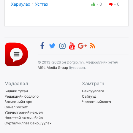
·
Хариулах
Устгах
-
0
-
0
© 2013-2026 он Dorgio.mn, Мэдээллийн хөтөч
MGL Media Group
бүтээсэн.
Мэдээлэл
Хамтрагч
Бидний тухай
Байгууллага
Редакцийн бодлого
Сайтууд
Зохиогчийн эрх
Чөлөөт нийтлэгч
Санал хүсэлт
Үйлчилгээний нөхцөл
Нээлттэй ажлын байр
Сурталчилгаа байршуулах