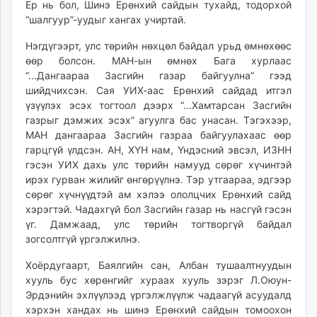
Ер нь бол, Шинэ Ерөнхий сайдын тухайд, тодорхой
unuudur.mn
“шалгуур”-уудыг хангах учиртай.
isee.mn
Нэгдүгээрт, улс төрийн нөхцөл байдал урьд өмнөхөөс
mglradio.com
өөр болсон. МАН-ын өмнөх Бага хурлаас
fact.mn
“...Дангаараа Засгийн газар байгуулна” гээд
itoim.mn
шийдчихсэн. Сая УИХ-аас Ерөнхий сайдад итгэл
tumen.mn
үзүүлэх эсэх тогтоол дээрх “...Хамтарсан Засгийн
shuum.mn
газрыг дэмжих эсэх” агуулга бас унасан. Тэгэхээр,
МАН дангаараа Засгийн газраа байгуулахаас өөр
times.mn
гарцгүй үлдсэн. АН, ХҮН нам, Үндэсний эвсэл, ИЗНН
tvmongolia.mn
гэсэн УИХ дахь улс төрийн намууд сөрөг хүчинтэй
mass.mn
ирэх гурван жилийг өнгөрүүлнэ. Тэр утгаараа, эдгээр
unegui.mn
сөрөг хүчнүүдтэй ам хэлээ ололцчих Ерөнхий сайд
assa.mn
хэрэгтэй. Чадахгүй бол Засгийн газар нь насгүй гэсэн
үг. Дамжаад, улс төрийн тогтворгүй байдал
toim.mn
зогсолтгүй үргэлжилнэ.
tac.mn
paparazzi.mn
Хоёрдугаарт, Баялгийн сан, Албан тушаалтнуудын
unread.today
хууль бус хөрөнгийг хураах хууль зэрэг Л.Оюун-
Эрдэнийн эхлүүлээд үргэлжлүүлж чадаагүй асуудалд
хэрхэн хандах нь шинэ Ерөнхий сайдын томоохон