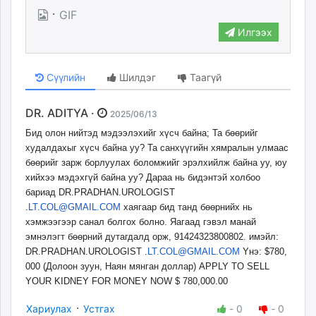
·
GIF
Илгээх
Сүүлийн
Шилдэг
Таагүй
DR. ADITYA ·
2025/06/13
Бид олон нийтэд мэдээлэхийг хүсч байна; Та бөөрийг
худалдахыг хүсч байна уу? Та санхүүгийн хямралын улмаас
бөөрийг зарж борлуулах боломжийг эрэлхийлж байна уу, юу
хийхээ мэдэхгүй байна уу? Дараа нь бидэнтэй холбоо
бариад DR.PRADHAN.UROLOGIST
.
LT.COL@GMAIL.COM
хаягаар бид танд бөөрнийх нь
хэмжээгээр санал болгох болно. Яагаад гэвэл манай
эмнэлэгт бөөрний дутагдалд орж, 91424323800802. имэйл:
DR.PRADHAN.UROLOGIST .
LT.COL@GMAIL.COM
Yнэ: $780,
000 (Долоон зуун, Наян мянган доллар) APPLY TO SELL
YOUR KIDNEY FOR MONEY NOW $ 780,000.00
·
Хариулах
Устгах
-
0
-
0