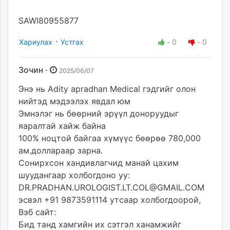
SAWI80955877
·
Хариулах
Устгах
-
0
-
0
Зочин ·
2025/06/07
Энэ нь Adity apradhan Medical гэдгийг олон
нийтэд мэдээлэх явдал юм
Эмнэлэг нь бөөрний эрүүл доноруудыг
яаралтай хайж байна
100% ноцтой байгаа хүмүүс бөөрөө 780,000
ам.доллараар зарна.
Сонирхсон хандивлагчид манай цахим
шуудангаар холбогдоно уу:
DR.PRADHAN.UROLOGIST.LT.COL@GMAIL.COM
эсвэл +91 9873591114 утсаар холбогдоорой,
Вэб сайт:
Бид танд хамгийн их сэтгэл ханамжийг