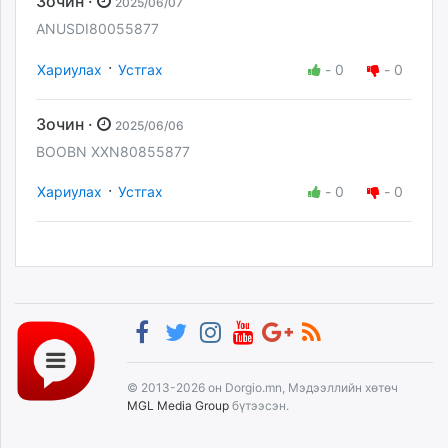
Зочин ·
2025/06/07
ANUSDI80055877
·
Хариулах
Устгах
-
0
-
0
Зочин ·
2025/06/06
BOOBN XXN80855877
·
Хариулах
Устгах
-
0
-
0
© 2013-2026 он Dorgio.mn, Мэдээллийн хөтөч
MGL Media Group
бүтээсэн.