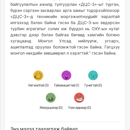
байгуулалтын ажилд тулгуурлан «ДЦС-3»-ыг түргэн,
бүрэн сэргээн засварлах арга замыг тодорхойлохоор
«ДЦС-3»-д техникийн мэргэжилтнүүдийг яаралтай
илгээхэд бэлэн байна гэсэн ба ДЦС-3-ын эвдэрсэн
турбин агрегатыг солих иж бүрдэл нь ОХУ-ын нутаг
дэвсгэр дээр бэлэн байгаа бөгөөд хамгийн богино
хугацаанд Монгол Улсад нийлүүлж, угсарч,
ашиглалтад оруулах боломжтой гэсэн байна. Гагцхүү
монгол нөхдийн зөвшөөрөл л хэрэгтэй." гэсэн байна.
Хөгжилтэй (
3
)
Гайхамшигтай (
1
)
Гунигтай (
0
)
Жихүүцмээр (
0
)
Үзэн ядмаар (
0
)
Энэ мэдээ таалагдаж байвал