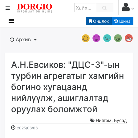
Онцлох
Шинэ
Мэдээллийн
Зар мэдээллийн
Архив
Банк санхүү
Бизнес ААН
Төрийн
А.Н.Евсиков: "ДЦС-3"-ын
Нийслэлийн
турбин агрегатыг хамгийн
богино хугацаанд
dorgio.mn
нийлүүлж, ашиглалтад
Gogo.mn
caak.mn
оруулах боломжтой
news.mn
zindaa.mn
Нийгэм
,
Бусад
2025-
2026-
Baabar.mn
2025/06/06
06-
08-
tovch.mn