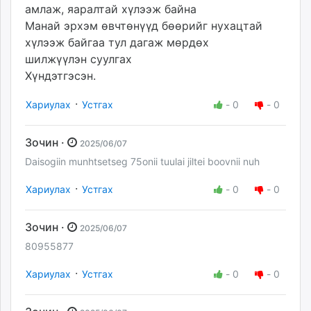
амлаж, яаралтай хүлээж байна
Манай эрхэм өвчтөнүүд бөөрийг нухацтай
хүлээж байгаа тул дагаж мөрдөх
шилжүүлэн суулгах
Хүндэтгэсэн.
·
Хариулах
Устгах
-
0
-
0
Зочин ·
2025/06/07
Daisogiin munhtsetseg 75onii tuulai jiltei boovnii nuh
·
Хариулах
Устгах
-
0
-
0
Зочин ·
2025/06/07
80955877
·
Хариулах
Устгах
-
0
-
0