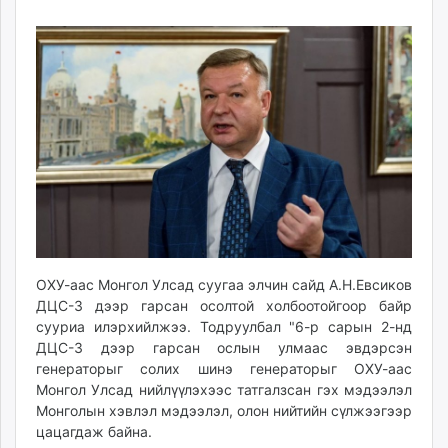
06
07
ikon.mn
12:48:57
11:55:59
mnb.mn
Livetv.mn
Eguur.mn
24tsag.mn
shuud.mn
eagle.mn
ergelt.mn
zarig.mn
today.mn
zuv.mn
ОХУ-аас Монгол Улсад суугаа элчин сайд А.Н.Евсиков
mminfo.mn
ДЦС-3 дээр гарсан осолтой холбоотойгоор байр
ugluu.mn
сууриа илэрхийлжээ. Тодруулбал "6-р сарын 2-нд
urlag.mn
ДЦС-3 дээр гарсан ослын улмаас эвдэрсэн
unen.mn
генераторыг солих шинэ генераторыг ОХУ-аас
Монгол Улсад нийлүүлэхээс татгалзсан гэх мэдээлэл
asu.mn
Монголын хэвлэл мэдээлэл, олон нийтийн сүлжээгээр
shudarga.mn
цацагдаж байна.
shuurhai.mn