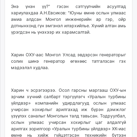
unuudur.mn
Энэ үнэн үү?" гэсэн сэтгүүлчийн асуултад
хариулахдаа А.Н.Евсиков: "Юуны өмнө ослын улмаас
isee.mn
амиа алдсан Монгол инженерийн ар гэр, ойр
mglradio.com
дотнынхонд гүн эмгэнэл илэрхийлье. Хүний алтан амь
fact.mn
үрэгдсэн нь үнэхээр их харамсалтай.
itoim.mn
tumen.mn
shuum.mn
Харин ОХУ-аас Монгол Улсад эвдэрсэн генераторыг
times.mn
солих шинэ генератор өгөхөөс татгалзсан гэх
tvmongolia.mn
мэдээлэл худлаа.
mass.mn
unegui.mn
assa.mn
Харин ч эсрэгээрээ. Осол гарсны маргааш ОХУ-ын
эрчим хүчний салбарт тэргүүлэгч «Уралын турбины
toim.mn
үйлдвэр» компанийн удирдлагууд ослын улмаас
tac.mn
учирсан хохирлыг арилгахад иж бүрэн дэмжлэг
paparazzi.mn
үзүүлэх саналыг Монголын талд тавьсан. Тодруулбал,
unread.today
ослын улмаас учирсан хохирлыг цаг алдалгүй
арилгах зорилгоор «Уралын турбины үйлдвэр» ХК-иас
өмнө нь хийж гүйцэтгэсэн техникийн бүтээн