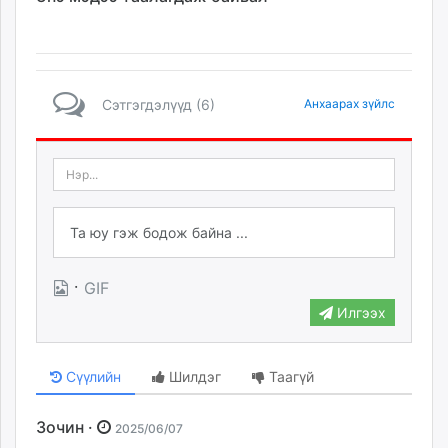
Сэтгэгдэлүүд (6)
Анхаарах зүйлс
·
GIF
Илгээх
Сүүлийн
Шилдэг
Таагүй
Зочин ·
2025/06/07