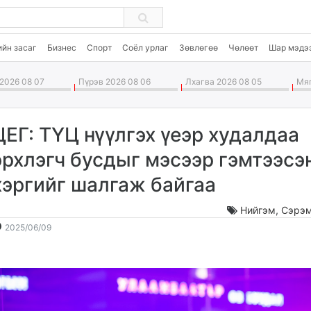
ийн засаг
Бизнес
Спорт
Соёл урлаг
Зөвлөгөө
Чөлөөт
Шар мэдэ
2026 08 07
Пүрэв 2026 08 06
Лхагва 2026 08 05
Мяг
ЦЕГ: ТҮЦ нүүлгэх үеэр худалдаа
эрхлэгч бусдыг мэсээр гэмтээсэ
хэргийг шалгаж байгаа
Нийгэм
,
Сэрэм
2025-
2026-
2025/06/09
06-
08-
09
08
16:10:53
06:42:12