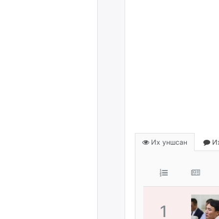
Их уншсан
Их
1