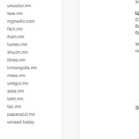
х
unuudur.mn
Ц
isee.mn
С
mglradio.com
б
fact.mn
б
itoim.mn
У
tumen.mn
с
shuum.mn
times.mn
tvmongolia.mn
mass.mn
unegui.mn
assa.mn
toim.mn
tac.mn
Э
paparazzi.mn
unread.today