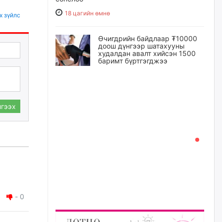
18 цагийн өмнө
х зүйлс
Өчигдрийн байдлаар ₮10000
доош дүнгээр шатахууны
худалдан авалт хийсэн 1500
баримт бүртгэгджээ
18 цагийн өмнө
Шатахуун олголтыг 50,000
гээх
төгрөгөөр хязгаарласныг
нэмэгдүүлж 100,000 төгрөгт
хүргэхээр судалж байгаа
18 цагийн өмнө
Ц.Сандаг-Очир: COP17 ба
COP31 хурлын уялдаа нь
Риогийн гурван конвенцын
нэгдсэн хэрэгжилтийг ахиулах
чухал алхам болно
-
0
19 цагийн өмнө