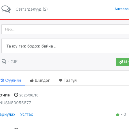
Сэтгэгдэлүүд (2)
Анхаара
·
GIF
Ил
Сүүлийн
Шилдэг
Таагүй
Зочин ·
2025/06/10
NUSN80955877
·
ариулах
Устгах
-
0