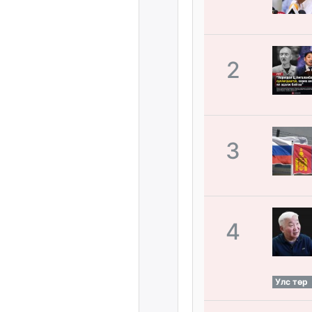
2
3
4
Улс төр