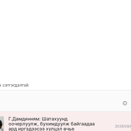
 сэтгэгдэлтэй
Г.Дамдинням: Шатахуунд
оочерлуулж, бухимдуулж байгаадаа
2026/08/
ард иргэдээсээ хүлцэл өчье