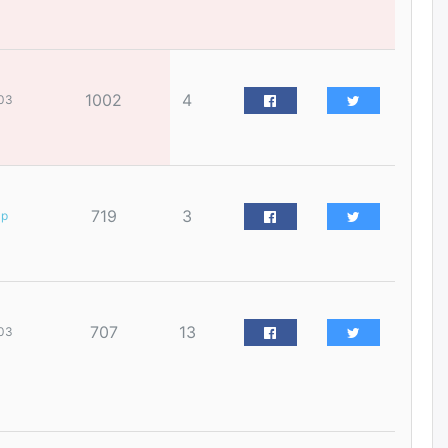
үйлчилгээний ажилтнуудын
ХАРИЛЦАА хандлагатай
холбоотой ГОМДОЛ их байгааг
дурдлаа
өчигдѳр
1002
4
03
Бариста хийх нь залуусын
дунд яагаад трэнд болов
өчигдѳр
719
3
ар
Өмгөөлөгч Б.Оюунбилэг:
"Урьхан" Б.Чинбат гэж хүн
бизнес хамтрагчаа гүтгэж
хууль хяналтын байгууллагаар
шалгуулж, торны цаана
суулгана гэх мэтээр дарамталдаг
707
13
03
өчигдѳр
Д.Амарбаясгалан:
Шатахууныхаа 97 хувийг нэг
улсаас авдаг хараат байдлаа
зогсоож, Арабын орнуудаас