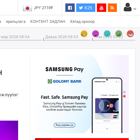
625
JPY 27.19₮
э
ярилцлага
КОНТЕНТ ЗАДЛАН
Хятад орноор
мар 2026 08 04
Даваа 2026 08 03
Ням 2026 08 02
н
жлүүлэг