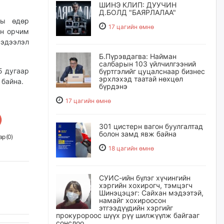
ШИНЭ КЛИП: ДУУЧИН
Д.БОЛД "БАЯРЛАЛАА"
ны өдөр
17 цагийн өмнө
йн орчим
эдээлэл
Б.Пүрэвдагва: Найман
салбарын 103 үйлчилгээний
5 дугаар
бүртгэлийг цуцалснаар бизнес
эрхлэхэд таатай нөхцөл
 байна.
бүрдэнэ
17 цагийн өмнө
301 цистерн вагон буулгалтад
болон замд явж байна
р (
0
)
18 цагийн өмнө
СУИС-ийн бүлэг хүчингийн
хэргийн хохирогч, тэмцэгч
Шинэцэцэг: Сайхан мэдээтэй,
намайг хохироосон
этгээдүүдийн хэргийг
прокуророос шүүх рүү шилжүүлж байгааг
сонслоо