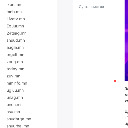
ikon.mn
Сурталчилгаа
mnb.mn
Livetv.mn
Eguur.mn
24tsag.mn
shuud.mn
eagle.mn
ergelt.mn
zarig.mn
today.mn
zuv.mn
mminfo.mn
З
ugluu.mn
м
urlag.mn
х
unen.mn
Ц
asu.mn
Т
shudarga.mn
и
shuurhai.mn