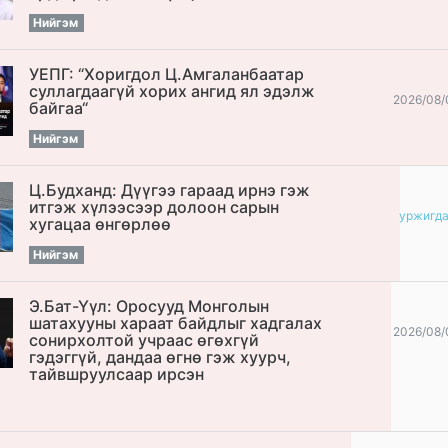
Нийгэм
УЕПГ: “Хоригдол Ц.Амгаланбаатар
cуллагдаагүй хорих ангид ял эдэлж
2026/08/
байгаа“
Нийгэм
Ц.Будханд: Дүүгээ гараад ирнэ гэж
итгэж хүлээсээр долоон сарын
уржигд
хугацаа өнгөрлөө
Нийгэм
Э.Бат-Үүл: Оросууд Монголын
шатахууны хараат байдлыг хадгалах
2026/08/
сонирхолтой учраас өгөхгүй
гэдэггүй, дандаа өгнө гэж хуурч,
тайвшруулсаар ирсэн