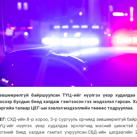
өвшөөрөлгүй байршуулсан ТҮЦ-ийг нүүлгэх үеэр худалдаа 
эсээр бусдын биед халдаж гэмтээсэн гэх мэдээлэл гарсан. Х
эргийн талаар ЦЕГ-ын хэвлэл мэдээллийн төвөөс тодрууллаа.
ЕГ:
СХД-ийн 8-р хороо, 3-р сургууль орчимд зөвшөөрөлгүй бай
ҮЦ-ийг нүүлгэх үеэр худалдаа эрхлэгчид мэсний шинжтэй 
ргэний биед халдаж гэмтэл учруулсан.СБД-ийн цагдаагийн 