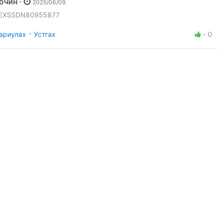
Зочин ·
2025/06/09
EXSSDN80955877
·
ариулах
Устгах
-
0