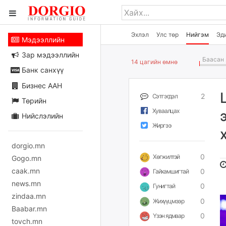
Эхлэл
Улс төр
Нийгэм
Эд
Мэдээллийн
Зар мэдээллийн
Баасан 
14 цагийн өмнө
Банк санхүү
Бизнес ААН
2
Сэтгэгдэл
Төрийн
Хуваалцах
Нийслэлийн
Жиргээ
dorgio.mn
0
Хөгжилтэй
Gogo.mn
caak.mn
0
Гайхамшигтай
news.mn
0
Гунигтай
zindaa.mn
0
Жихүүцмээр
Baabar.mn
0
Үзэн ядмаар
tovch.mn