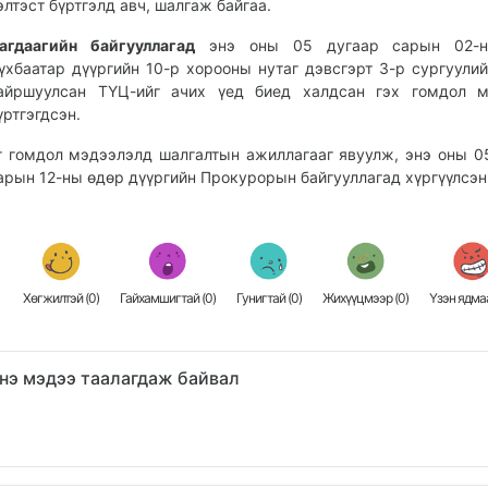
элтэст бүртгэлд авч, шалгаж байгаа.
агдаагийн байгууллагад
энэ оны 05 дугаар сарын 02-
үхбаатар дүүргийн 10-р хорооны нутаг дэвсгэрт 3-р сургуули
айршуулсан ТҮЦ-ийг ачих үед биед халдсан гэх гомдол м
үртгэгдсэн.
г гомдол мэдээлэлд шалгалтын ажиллагааг явуулж, энэ оны 0
арын 12-ны өдөр дүүргийн Прокурорын байгууллагад хүргүүлсэн
Хөгжилтэй (
0
)
Гайхамшигтай (
0
)
Гунигтай (
0
)
Жихүүцмээр (
0
)
Үзэн ядмаа
нэ мэдээ таалагдаж байвал