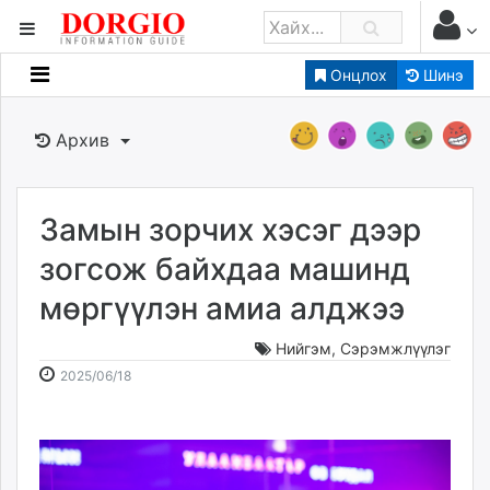
Онцлох
Шинэ
Мэдээллийн
Зар мэдээллийн
Архив
Банк санхүү
Бизнес ААН
Төрийн
Замын зорчих хэсэг дээр
Нийслэлийн
зогсож байхдаа машинд
мөргүүлэн амиа алджээ
dorgio.mn
Gogo.mn
Нийгэм
,
Сэрэмжлүүлэг
caak.mn
2025-
2026-
2025/06/18
news.mn
06-
08-
18
06
zindaa.mn
11:25:00
17:02:20
Baabar.mn
tovch.mn