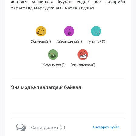
зорчигч машинаас буусан үедээ өөр тээврийн
unuudur.mn
хэрэгсэлд мөргүүлж амь насаа алджээ.
isee.mn
mglradio.com
fact.mn
itoim.mn
Хөгжилтэй (
)
Гайхамшигтай (
)
Гунигтай (
1
)
tumen.mn
shuum.mn
times.mn
Жихүүцмээр (
0
)
Үзэн ядмаар (
0
)
tvmongolia.mn
mass.mn
unegui.mn
Энэ мэдээ таалагдаж байвал
assa.mn
toim.mn
tac.mn
paparazzi.mn
unread.today
Сэтгэгдэлүүд (5)
Анхаарах зүйлс