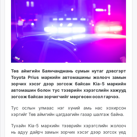
ikon.mn
mnb.mn
Livetv.mn
Eguur.mn
24tsag.mn
shuud.mn
eagle.mn
ergelt.mn
zarig.mn
Төв аймгийн Баянчандмань сумын нутаг дэвсгэрт
today.mn
Toyota Prius маркийн автомашины жолооч замын
zuv.mn
зорчих хэсэг дээр зогсож байсан Kia-5 маркийн
mminfo.mn
автомашин болон тус тээврийн хэрэгслийн хажууд
зогсож байсан зорчигчийг мөргөсөн осол гарчээ.
ugluu.mn
urlag.mn
Тус ослын улмаас нэг хүний амь нас хохирсон
unen.mn
хэргийг Төв аймгийн цагдаагийн газар шалгаж байна.
asu.mn
Тухайн Kia-5 маркийн тээврийн хэрэгслийн жолооч
shudarga.mn
нь адуу дайрч замын зорчих хэсэг дээр зогсох үед
shuurhai.mn