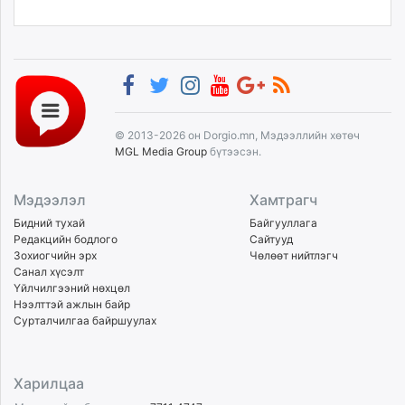
© 2013-2026 он Dorgio.mn, Мэдээллийн хөтөч
MGL Media Group
бүтээсэн.
Мэдээлэл
Хамтрагч
Бидний тухай
Байгууллага
Редакцийн бодлого
Сайтууд
Зохиогчийн эрх
Чөлөөт нийтлэгч
Санал хүсэлт
Үйлчилгээний нөхцөл
Нээлттэй ажлын байр
Сурталчилгаа байршуулах
Харилцаа