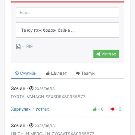
·
GIF
Илгээх
Сүүлийн
Шилдэг
Таагүй
Зочин ·
2025/06/18
DYRTAI VANAGN SEXSDEX80955877
·
Хариулах
Устгах
-
0
-
0
Зочин ·
2025/06/18
UILCHLN MERGJLN ZYGAATSX80955877