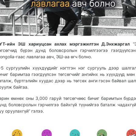
ҮТ-ийн ЭШ хариуцсан ахлах мэргэжилтэн Д.Энхжаргал
“Э
өгсөгчид бүрэн дунд боловсролын гэрчилгээгээ гээгдүүлсэ
ongolia-гаас лавлагаа авч, ЭШ-аа өгч болно.
-5 сургуулийн хүүхдүүдийг нэгтгэн нэг сургууль дээр шалгал
ичиг баримтаа гээгдүүлсэн төгсөгчийг ангийнх нь хүүхдүүд мөн
аталж, бүртгэлийн хуудас дээр нь төгсөх анги гэсэн байвал шал
руулж байгаа.
арин өмнөх оны 3,000 гаруй төгсөгчөөс бичиг баримтын бүрдэ
унд боловсролын гэрчилгээ байхгүй түүнийгээ баталж чадахгү
уу оруулахгүй” гэлээ.