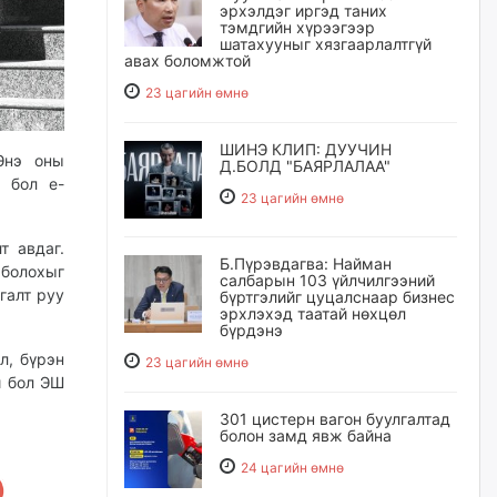
эрхэлдэг иргэд таних
тэмдгийн хүрээгээр
шатахууныг хязгаарлалтгүй
авах боломжтой
23 цагийн өмнө
ШИНЭ КЛИП: ДУУЧИН
нэ оны
Д.БОЛД "БАЯРЛАЛАА"
н бол e-
23 цагийн өмнө
т авдаг.
Б.Пүрэвдагва: Найман
 болохыг
салбарын 103 үйлчилгээний
галт руу
бүртгэлийг цуцалснаар бизнес
эрхлэхэд таатай нөхцөл
бүрдэнэ
л, бүрэн
23 цагийн өмнө
й бол ЭШ
301 цистерн вагон буулгалтад
болон замд явж байна
24 цагийн өмнө