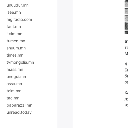
unuudur.mn
isee.mn
mglradio.com
fact.mn
itoim.mn
tumen.mn
Б
т
shuum.mn
М
times.mn
tvmongolia.mn
4
mass.mn
Б
б
unegui.mn
о
assa.mn
toim.mn
Х
tac.mn
д
р
paparazzi.mn
unread.today