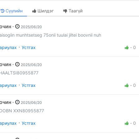
Сүүлийн
Шилдэг
Таагүй
Зочин ·
2025/06/20
aisogiin munhtsetseg 75onii tuulai jiltei boovnii nuh
·
ариулах
Устгах
-
0
Зочин ·
2025/06/20
HAALTSI80955877
·
ариулах
Устгах
-
0
Зочин ·
2025/06/20
OOBN XXN80955877
·
ариулах
Устгах
-
0