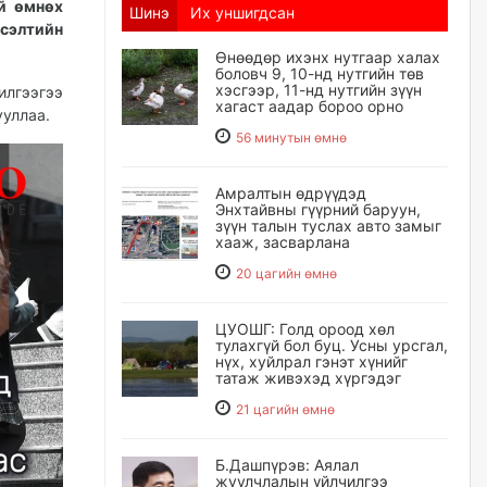
үй өмнөх
Шинэ
Их уншигдсан
сэлтийн
Өнөөдөр ихэнх нутгаар халах
боловч 9, 10-нд нутгийн төв
хэсгээр, 11-нд нутгийн зүүн
лгээгээ
хагаст аадар бороо орно
ууллаа.
56 минутын өмнө
Амралтын өдрүүдэд
Энхтайвны гүүрний баруун,
зүүн талын туслах авто замыг
хааж, засварлана
20 цагийн өмнө
ЦУОШГ: Голд ороод хөл
тулахгүй бол буц. Усны урсгал,
нүх, хуйлрал гэнэт хүнийг
татаж живэхэд хүргэдэг
21 цагийн өмнө
Б.Дашпүрэв: Аялал
жуулчлалын үйлчилгээ