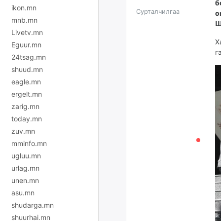
б
ikon.mn
Сурталчилгаа
о
mnb.mn
Ш
Livetv.mn
Х
Eguur.mn
г
24tsag.mn
shuud.mn
eagle.mn
ergelt.mn
zarig.mn
today.mn
zuv.mn
mminfo.mn
ugluu.mn
urlag.mn
unen.mn
asu.mn
shudarga.mn
shuurhai.mn