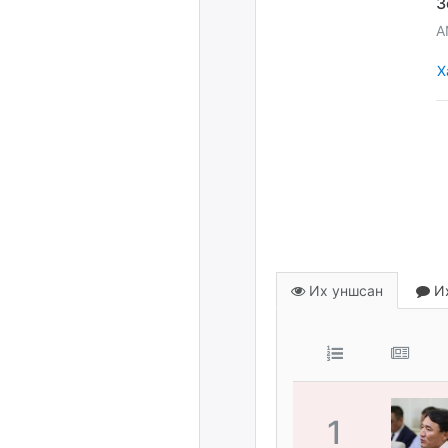
A
Х
Их уншсан
Их
1