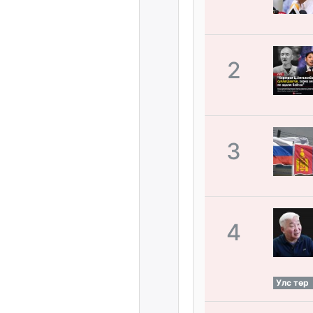
2
3
4
Улс төр