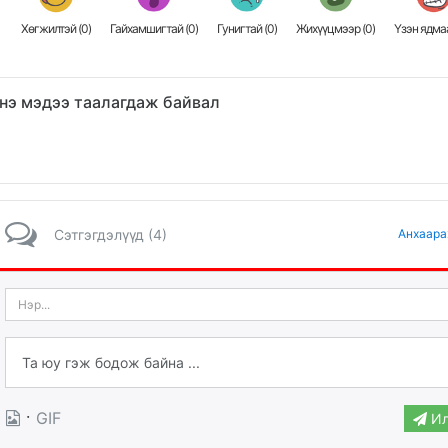
Хөгжилтэй (
0
)
Гайхамшигтай (
0
)
Гунигтай (
0
)
Жихүүцмээр (
0
)
Үзэн ядмаа
нэ мэдээ таалагдаж байвал
Сэтгэгдэлүүд (4)
Анхаара
·
GIF
Ил