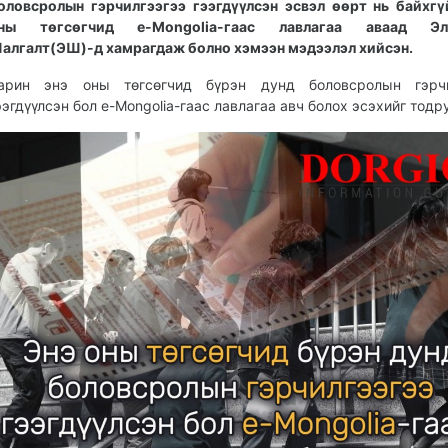
оловсролын гэрчилгээгээ гээгдүүлсэн эсвэл өөрт нь байхг
ны төгсөгчид e-Mongolia-гаас лавлагаа аваад Эл
алгалт(ЭШ)-д хамрагдаж болно хэмээн мэдээлэл хийсэн.
арин энэ оны төгсөгчид бүрэн дунд боловсролын гэрчи
ээгдүүлсэн бол e-Mongolia-гаас лавлагаа авч болох эсэхийг тодр