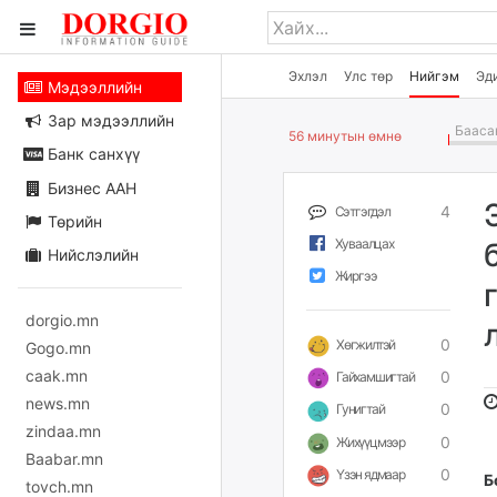
Эхлэл
Улс төр
Нийгэм
Эд
Мэдээллийн
Зар мэдээллийн
Баасан
56 минутын өмнө
Банк санхүү
Бизнес ААН
4
Сэтгэгдэл
Төрийн
Хуваалцах
Нийслэлийн
Жиргээ
dorgio.mn
0
Хөгжилтэй
Gogo.mn
caak.mn
0
Гайхамшигтай
news.mn
0
Гунигтай
zindaa.mn
0
Жихүүцмээр
Baabar.mn
0
Үзэн ядмаар
Б
tovch.mn