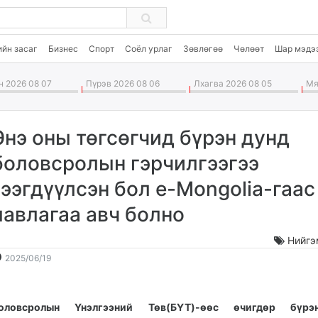
ийн засаг
Бизнес
Спорт
Соёл урлаг
Зөвлөгөө
Чөлөөт
Шар мэдэ
 2026 08 07
Пүрэв 2026 08 06
Лхагва 2026 08 05
Мяг
Энэ оны төгсөгчид бүрэн дунд
боловсролын гэрчилгээгээ
гээгдүүлсэн бол e-Mongolia-гаас
лавлагаа авч болно
Нийгэ
2025-
2026-
2025/06/19
06-
08-
19
08
13:27:01
12:42:33
оловсролын Үнэлгээний Төв(БҮТ)-өөс өчигдөр бүр