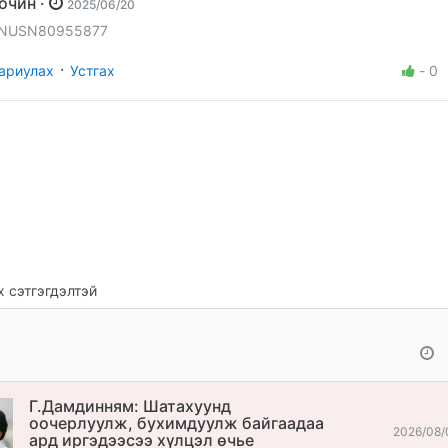
Зочин ·
2025/06/20
NUSN80955877
·
ариулах
Устгах
-
0
 сэтгэгдэлтэй
Г.Дамдинням: Шатахуунд
оочерлуулж, бухимдуулж байгаадаа
2026/08/
ард иргэдээсээ хүлцэл өчье