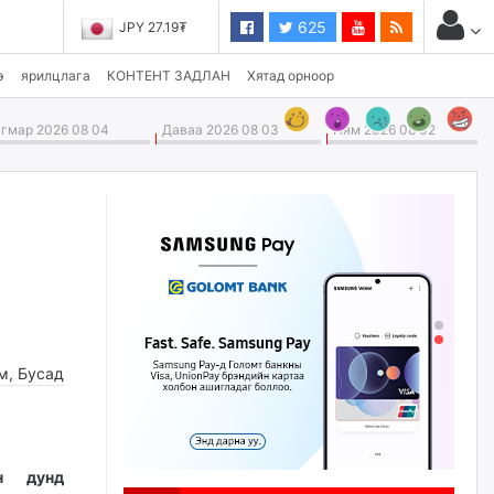
625
JPY 27.19₮
э
ярилцлага
КОНТЕНТ ЗАДЛАН
Хятад орноор
мар 2026 08 04
Даваа 2026 08 03
Ням 2026 08 02
м
,
Бусад
эн дунд