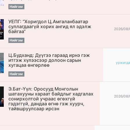
Нийгэм
УЕПГ: “Хоригдол Ц.Амгаланбаатар
cуллагдаагүй хорих ангид ял эдэлж
2026/08/
байгаа“
Нийгэм
Ц.Будханд: Дүүгээ гараад ирнэ гэж
итгэж хүлээсээр долоон сарын
уржигд
хугацаа өнгөрлөө
Нийгэм
Э.Бат-Үүл: Оросууд Монголын
шатахууны хараат байдлыг хадгалах
2026/08/
сонирхолтой учраас өгөхгүй
гэдэггүй, дандаа өгнө гэж хуурч,
тайвшруулсаар ирсэн