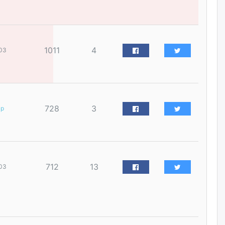
наймдугаар сарын 14-нөөс
ажиллуулж эхэлнэ
өчигдѳр
1011
4
03
Орон сууц, нийтийн аж ахуй,
авто зам, тохижилт
үйлчилгээний ажилтнуудын
ХАРИЛЦАА хандлагатай
холбоотой ГОМДОЛ их байгааг
дурдлаа
өчигдѳр
728
3
ар
Бариста хийх нь залуусын
дунд яагаад трэнд болов
өчигдѳр
712
13
03
Өмгөөлөгч Б.Оюунбилэг:
"Урьхан" Б.Чинбат гэж хүн
бизнес хамтрагчаа гүтгэж
хууль хяналтын байгууллагаар
шалгуулж, торны цаана
суулгана гэх мэтээр дарамталдаг