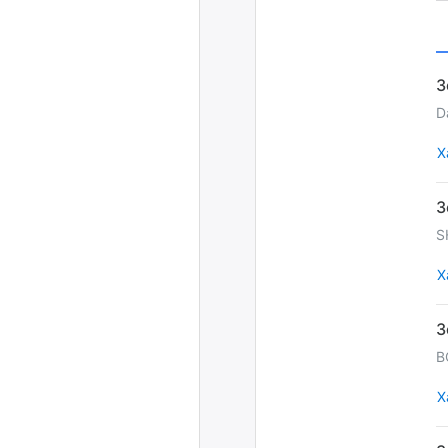
D
Х
S
Х
B
Х