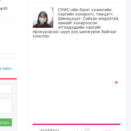
р (
0
)
СУИС-ийн бүлэг хүчингийн
хэргийн хохирогч, тэмцэгч
Шинэцэцэг: Сайхан мэдээтэй,
намайг хохироосон
этгээдүүдийн хэргийг
прокуророос шүүх рүү шилжүүлж байгааг
сонслоо
24 цагийн өмнө
Өчигдрийн байдлаар ₮10000
доош дүнгээр шатахууны
худалдан авалт хийсэн 1500
х зүйлс
баримт бүртгэгджээ
өчигдѳр
Шатахуун олголтыг 50,000
төгрөгөөр хязгаарласныг
нэмэгдүүлж 100,000 төгрөгт
хүргэхээр судалж байгаа
өчигдѳр
гээх