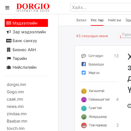
Эхлэл
Улс төр
Нийгэм
Эд
Мэдээллийн
Зар мэдээллийн
Пүрэв
43 секундын өмнө
Банк санхүү
Бизнес ААН
13
Сэтгэгдэл
Төрийн
Хуваалцах
Нийслэлийн
Жиргээ
dorgio.mn
Хөгжилтэй
Gogo.mn
caak.mn
4
Гайхамшигтай
news.mn
Гунигтай
zindaa.mn
Жихүүцмээр
Baabar.mn
2
Үзэн ядмаар
tovch.mn