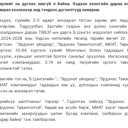
өрлийг нь дүгнэх завгүй л байна. Хэдхэн хоногийн дараа 
лирал эхэлснээр энд тэндээс дүгнэлтүүд хөвөрнө.
эхдээ, сүүлийн 2-3 өдөрт анхаарал татсан зарим үйл явд
нгөрлөө. Тодруулбал, Засгийн газрын энэ долоо хоногийн
уралдаанын дараа ТӨБЗГ-ын дарга Б.Цэнгэл мэдээлэл хийлээ
…2024-2028 оны Үндсэн чиглэлийн төсөлд төрийн өмчит 20
агтсан. “Эрдэнэт үйлдвэр”, “Эрдэнэс Тавантолгой”, МИАТ, Төр
эргээс 10-66 хүртэлх хувийг Монголын болон гадаадын 
руулж, хувьцааг нээлттэй болгох саналыг орууллаа. Ингэснээ
мчит компаниудаас 3.74 их наяд төгрөгийн орлого төвл
оломжтой” гэлээ.
амгийн гол нь, Б.Цэнгэлийн “…“Эрдэнэт үйлдвэр”, “Эрдэнэс Таван
ИАТ компаниудыг гадаадын юм уу, дотоодын компанид хув
эсэн нь анхаарал татав.
үнийхээ шалтгааныг тэрээр “…Судалгаа хийхэд “Эрдэнэс М
Эрдэнэс Тавантолгой”, Хөдөө аж ахуйн бирж, МИАТ зэрэг төри
омпанийн захирлуудын цалин бусад компани, салбарын д
ндөр байна” гэж тайлбарлав.