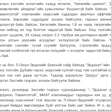
жлын хэсгийн ахлагчийн хувьд илчилж, “Хөтөлийн цемент”, 
өмөрлөгийн үйлдвэр”-ийн хувьчлалыг буцаахгүй байх байсан. 
авантолгой” компанийн нүүрсний худалдан авалтын оффтей
лчилж, биржийн худалдааг зохион байгуулж, гаднын менеж
арлахгүй байх байсан. Хөгжлийн банкны 1.8 их наяд төгрөгийн
лон нийтэд ил тод болгож чадахгүй байх байсан. Оюу толгой
эрээг цуцалж, 34 хувьд ногдох 2.3 тэрбум ам.долларын өрийг т
лон улсын шүүхийн асуудлыг эхлүүлэхгүй байх байсан. Ү
аялгийн сангийн тухай хуулийг батлуулж, стратегийн орд
увьтай холбоотой гал атгасан хэлцлийг ч эхлүүлж чадахгүй байса
ь бий.
р нь бол, Л.Оюун-Эрдэнийг Ерөнхий сайд байхад “Эрдэнэт”-ийн 
юу толгойн Дубайн гэрээ, нүүрсний хулгай гээд том хулгайтай х
лон хүн хил давж зугтсан. Тэдэнд зориулсан “Шувуу” арга
үртэл Засгийн газраас зохион байгуулж байлаа.
эгвэл, уржигдар Засгийн газрын хуралдаанаар “…“Эрдэнэт ү
Эрдэнэс Тавантолгой”, МИАТ компаниудыг гадаадын юм уу, 
омпанид хувьчилна” гэж ярьсан нь Л.Оюун-Эрдэнийг огцорсн
өхцөл байдал өөрчлөгдөж буйг илтгэж байх шиг байна. Яг л, ар
илийн өмнө Н.Алтанхуягийг Ерөнхий сайдаас огцруулж байгаа