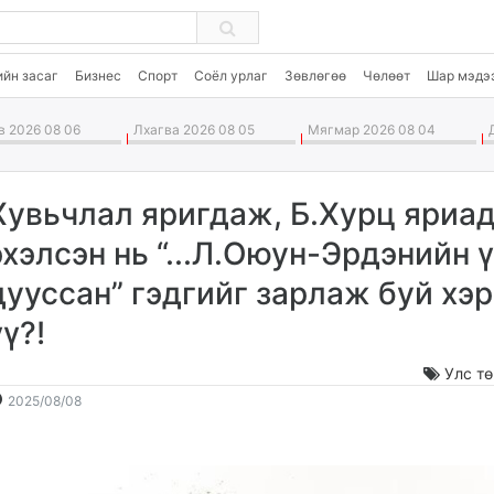
ийн засаг
Бизнес
Спорт
Соёл урлаг
Зөвлөгөө
Чөлөөт
Шар мэдэ
 2026 08 06
Лхагва 2026 08 05
Мягмар 2026 08 04
Д
Хувьчлал яригдаж, Б.Хурц яриа
эхэлсэн нь “...Л.Оюун-Эрдэнийн 
дууссан” гэдгийг зарлаж буй хэр
үү?!
Улс т
2025-
2026-
2025/08/08
08-
08-
08
07
12:50:42
10:56:17