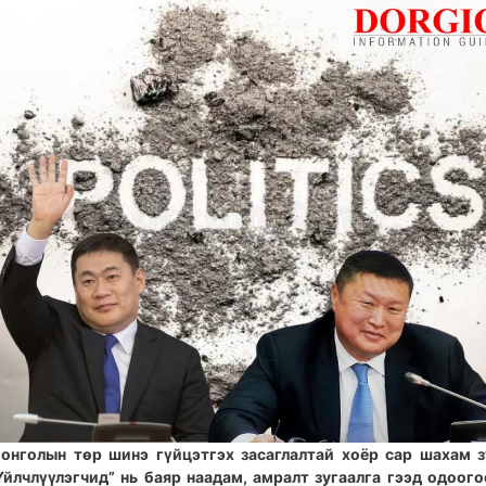
онголын төр шинэ гүйцэтгэх засаглалтай хоёр сар шахам з
Үйлчлүүлэгчид” нь баяр наадам, амралт зугаалга гээд одоог