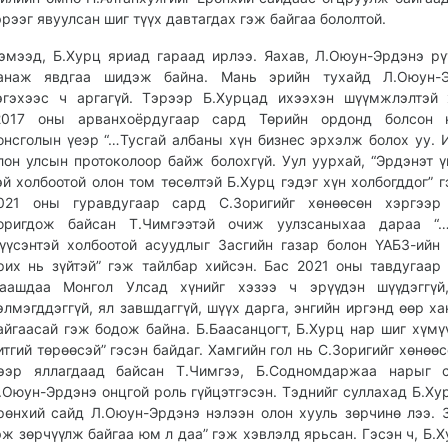
эрээг явуулсан шиг түүх давтагдах гэж байгаа бололтой.
эмээд, Б.Хурц яриад гараад ирлээ. Яахав, Л.Оюун-Эрдэнэ р
анаж явдгаа шидэж байна. Мань эрийн тухайд Л.Оюун-Э
эгэхээс ч аргагүй. Тэрээр Б.Хурцад ихээхэн шүүмжлэлтэй 
2017 оны арванхоёрдугаар сард Төрийн ордонд болсон н
онсголын үеэр “…Тусгай албаны хүн бизнес эрхэлж болох уу. 
лон улсын протоколоор байж болохгүй. Уул уурхай, “Эрдэнэт ү
эй холбоотой олон том төсөлтэй Б.Хурц гэдэг хүн холбогддог” г
021 оны гуравдугаар сард С.Зоригийг хөнөөсөн хэргээр
оригдож байсан Т.Чимгээтэй очиж уулзсаныхаа дараа “…
үүсэнтэй холбоотой асуудлыг Засгийн газар болон ҮАБЗ-ийн
рих нь зүйтэй” гэж тайлбар хийсэн. Бас 2021 оны тавдугаар
аашдаа Монгол Улсад хүнийг хэзээ ч эрүүдэн шүүдэггүй
элмэгддэггүй, ял завшдаггүй, шүүх дарга, энгийн иргэнд өөр ха
айгаасай гэж бодож байна. Б.Баасанцогт, Б.Хурц нар шиг хүмү
итгий төрөөсэй” гэсэн байдаг. Хамгийн гол нь С.Зоригийг хөнөөс
ээр яллагдаад байсан Т.Чимгээ, Б.Содномдаржаа нарыг с
.Оюун-Эрдэнэ онцгой роль гүйцэтгэсэн. Тэднийг суллахад Б.Ху
рөнхий сайд Л.Оюун-Эрдэнэ нэлээн олон хууль зөрчинө лээ. 
эж зөрчүүлж байгаа юм л даа” гэж хэвлэлд ярьсан. Гэсэн ч, Б.Х