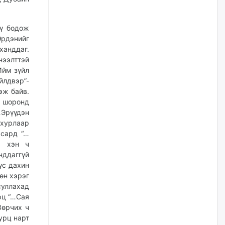
өчигдѳр
үү бодож
Оюу толгойгоос “Рио Тинто”
рдэнийг
ашиг хүртэж эхэлсэн ч Монгол
Улс өр төлсөөр байна
ханддаг.
ээлттэй
өчигдѳр
Ийм зүйл
йлдвэр”-
ХЗДХ-ын сайд С.Амарсайхан:
эж байв.
Авлигаар авсан хөрөнгийг
 шоронд
хурааж, нийгмийн сайн
сайхны хөгжилд зориулах
Эрүүдэн
бөгөөд үүнийг хэд хэдэн эрх
 хурлаар
бүхий байгууллагаас санал авна
 сард “…
өчигдѳр
, хэн ч
нддаггүй
үс дахин
Шатахууныг олдож байгаа
газраас нь л авч байна. Үнэ
өн хэрэг
тарифаас илүү хангамж дээр
уллахад
анхаарч байна
рц “…Сая
өчигдѳр
Зөрчих ч
урц нарт