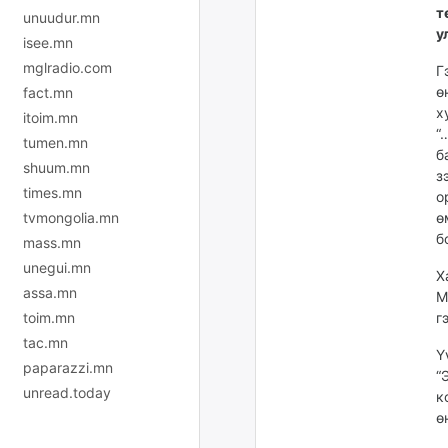
т
unuudur.mn
у
isee.mn
mglradio.com
Г
ө
fact.mn
х
itoim.mn
“
tumen.mn
б
shuum.mn
з
times.mn
о
tvmongolia.mn
ө
б
mass.mn
unegui.mn
Х
assa.mn
М
toim.mn
г
tac.mn
Ү
paparazzi.mn
“
unread.today
к
ө