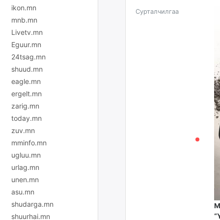
ikon.mn
Сурталчилгаа
mnb.mn
Livetv.mn
Eguur.mn
24tsag.mn
shuud.mn
eagle.mn
ergelt.mn
zarig.mn
today.mn
zuv.mn
mminfo.mn
ugluu.mn
urlag.mn
unen.mn
asu.mn
shudarga.mn
М
“
shuurhai.mn