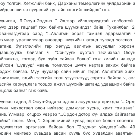
юу толгой, Хөгжлийн банк, Дарханы төмөрлөгийн үйлдвэрийн 
ийдсэн шигээ нүүрсний хулгайн хэргийг шийднэ” гэв.
үүнчлэн, Л.Оюун-Эрдэнэ “…Эдгээр үйлдвэрүүдтэй холбоотой
үүх дээр гацлаа” гэж байнга шүүмжилдэг байв. Тухайлбал, 
рваннэгдүгээр сард “…Авлигын эсрэг тэмцэл адармаатай 
лхмаар урагшилсаар өнөөдөр шүүхийн шатанд тулаад зогслоо.
атанд бүлэглэлийн гар хөлүүд авлигын асуудлыг хэрхэн
даашруулж байгааг ч, “Сонгууль хүртэл тэсчихвэл Оюун
айлчихна, тэгээд бүх зүйл сайхан болно” гэж хилийн чанад
айлсан “шувууд” маань томилсон шүүгч нартаа захиж байга
эдэж байгаа. Муу нуухаар сайн илчил гэдэг. Авлигатай хий
рчимжиж, эдийн засгийн тоон үзүүлэлтүүд сэргэж байгаа ч, ав
цсийн хариуцлага тооцох ажил шүүхийн шатанд удааширч байга
нцолж байна” гэж байв.
үүнээс гадна, Л.Оюун-Эрдэнэ эдгээр асуудлаар ярихдаа “…Орд
үчин мөхөствөл олон нийтээс дэмжлэг хүснэ, хамт тэмцэнэ”
айв. Улмаар, огцрох үеэрээ “…Ордон дотор хүч алдаж байгаага
айна” гэсэн. Мөн, “…Хэрэв миний хувьд өөртөө болон хөрөнгө
эдүүлэгтээ эргэлзэж байсан бол “Эрдэнэт үйлдвэр”-ийн 4
өрийн мөнгөөр хувьдаа авсан хууль бус худалдан авалтын