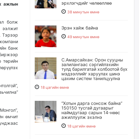
эрхлэгчдийг чөлөөллөө
их ажлын
38 минутын өмнө
ал болж
Эрэн хайж байна
 ээлжит
. Тэрээр
49 минутын өмнө
 компани
ийн банк
биржээр
С.Амарсайхан: Орон сууцны
р төрийн
залилангаас сэргийлэхийн
өрүүлэх
тулд барилгатай холбоотой бүх
мэдээллийг харуулах шинэ
цахим систем танилцуулна
толгой”,
18 цагийн өмнө
ьчилна”
“Хотын дарга сонсож байна”
150150 тусгай дугаарыг
онгол”,
наймдугаар сарын 14-нөөс
йн өмчит
ажиллуулж эхэлнэ
унджаас
18 цагийн өмнө