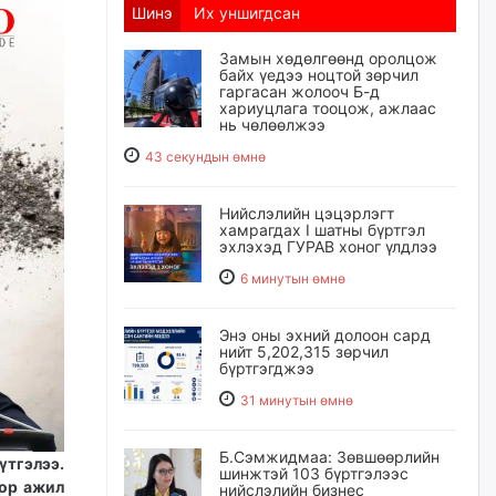
Шинэ
Их уншигдсан
Замын хөдөлгөөнд оролцож
байх үедээ ноцтой зөрчил
гаргасан жолооч Б-д
хариуцлага тооцож, ажлаас
нь чөлөөлжээ
43 секундын өмнө
Нийслэлийн цэцэрлэгт
хамрагдах I шатны бүртгэл
эхлэхэд ГУРАВ хоног үлдлээ
6 минутын өмнө
Энэ оны эхний долоон сард
нийт 5,202,315 зөрчил
бүртгэгджээ
31 минутын өмнө
Б.Сэмжидмаа: Зөвшөөрлийн
үтгэлээ.
шинжтэй 103 бүртгэлээс
оор ажил
нийслэлийн бизнес