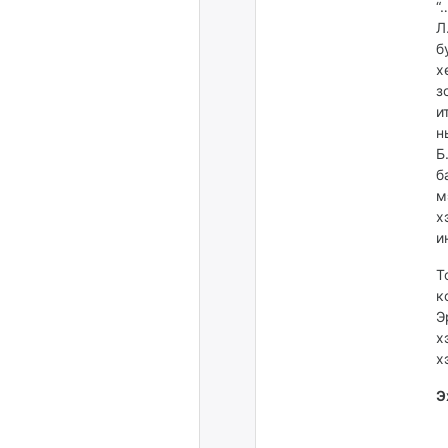
“
Л
б
х
з
и
н
Б
б
м
х
и
Т
к
Э
х
х
Э