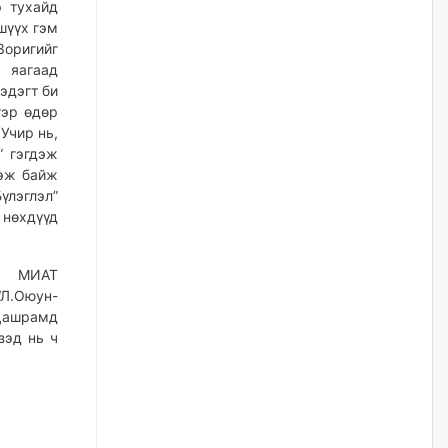
Ц.Будханд: Дүүгээ гараад
э тухайд
ирнэ гэж итгэж хүлээсээр
шүүх гэм
долоон сарын хугацаа
оригийг
өнгөрлөө
 яагаад
өчигдѳр
эдэгт би
тэр өдөр
Барилгын салбарын 100
Учир нь,
жилийн ойд зориулсан
” гэгдэж
наадмыг хойшлуулав
гэж байж
өчигдѳр
лэглэл”
 нөхдүүд
Монгол Улсад 162 вагон - 9720
тонн АИ-92 орж иржээ
”, МИАТ
өчигдѳр
Л.Оюун-
 Дашрамд
зэд нь ч
Jade Gas: 1.1 тэрбум австрали
долларын санхүүжилтийн
эцсийн гэрээг есдүгээр сард
байгуулбал Тавантолгойн
метан хийн үйлдвэрлэлийн
өрөмдлөгийг 2027 онд эхлүүлнэ