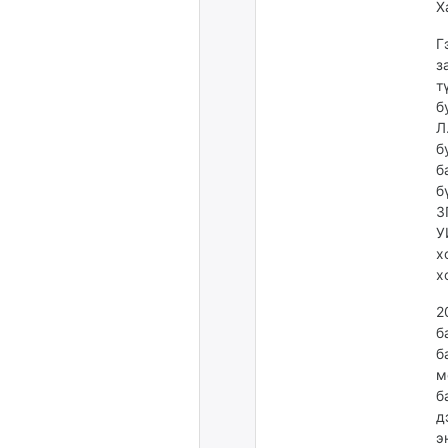
Х
Г
з
т
б
Л
б
б
б
З
У
х
х
2
б
б
м
б
д
э