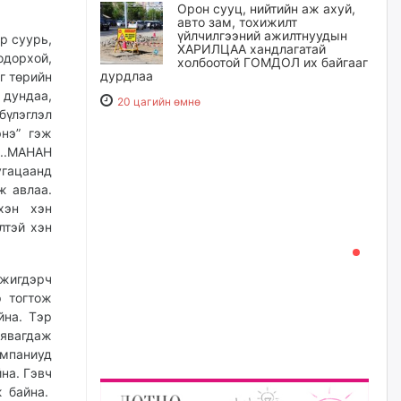
Орон сууц, нийтийн аж ахуй,
авто зам, тохижилт
үйлчилгээний ажилтнуудын
р суурь,
ХАРИЛЦАА хандлагатай
одорхой,
холбоотой ГОМДОЛ их байгааг
дурдлаа
г төрийн
 дундаа,
20 цагийн өмнө
үлэглэл
энэ” гэж
Бариста хийх нь залуусын
...МАНАН
дунд яагаад трэнд болов
угацаанд
21 цагийн өмнө
ж авлаа.
хэн хэн
лтэй хэн
Өмгөөлөгч Б.Оюунбилэг:
"Урьхан" Б.Чинбат гэж хүн
бизнес хамтрагчаа гүтгэж
 жигдэрч
хууль хяналтын байгууллагаар
шалгуулж, торны цаана
р тогтож
суулгана гэх мэтээр дарамталдаг
йна. Тэр
22 цагийн өмнө
 явагдаж
омпаниуд
на. Гэвч
Д.Амарбаясгалан:
Шатахууныхаа 97 хувийг нэг
ж байна.