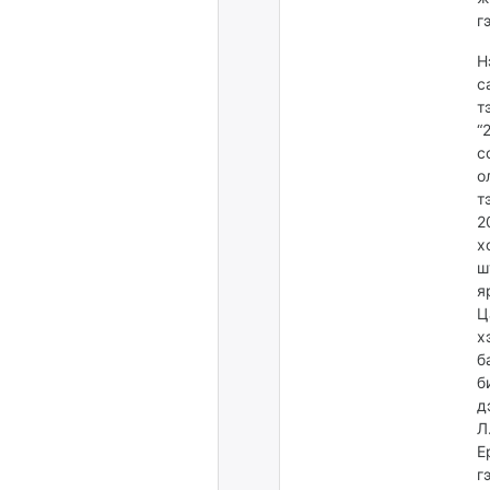
г
Н
с
т
“
с
о
т
2
х
ш
я
Ц
х
б
б
д
Л
Е
г