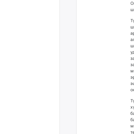
О
ш
Т
ш
а
а
ш
у
з
з
м
э
э
о
Т
х
б
б
м
т