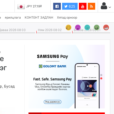
625
JPY 27.19₮
э
ярилцлага
КОНТЕНТ ЗАДЛАН
Хятад орноор
аваа 2026 08 03
Ням 2026 08 02
Бямба 2026 08 01
д
үе
эг
өр
,
Бусад