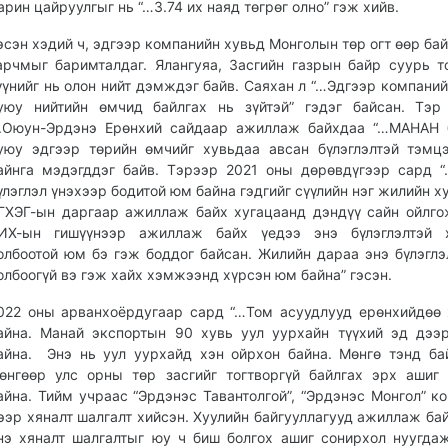
арин цайруулгыг нь “…3.74 их наяд төгрөг олно” гэж хийв.
эсэн хэдий ч, эдгээр компанийн хувьд Монголын төр огт өөр бай
арчмыг баримталдаг. Ялангуяа, Засгийн газрын байр суурь т
үүнийг нь олон нийт дэмждэг байв. Саяхан л “…Эдгээр компаний
уюу нийтийн өмчид байлгах нь зүйтэй” гэдэг байсан. Тэр
.Оюун-Эрдэнэ Ерөнхий сайдаар ажиллаж байхдаа “…МАНАН б
уюу эдгээр төрийн өмчийг хувьдаа авсан бүлэглэлтэй тэмц
айнга мэдэгддэг байв. Тэрээр 2021 оны дөрөвдүгээр сард “
үлэглэл үнэхээр бодитой юм байна гэдгийг сүүлийн нэг жилийн х
ГХЭГ-ын даргаар ажиллаж байх хугацаанд дэндүү сайн ойлго
ИХ-ын гишүүнээр ажиллаж байх үедээ энэ бүлэглэлтэй 
олбоотой юм бэ гэж боддог байсан. Жилийн дараа энэ бүлэглэ
олбоогүй вэ гэж хайх хэмжээнд хүрсэн юм байна” гэсэн.
022 оны арванхоёрдугаар сард “…Том асуудлууд ерөнхийдөө
айна. Манай экспортын 90 хувь уул уурхайн түүхий эд дээ
айна. Энэ нь уул уурхайд хэн ойрхон байна. Мөнгө тэнд ба
өнгөөр улс орны төр засгийг тогтворгүй байлгах эрх ашиг
айна. Тийм учраас “Эрдэнэс Тавантолгой”, “Эрдэнэс Монгол” к
ээр хяналт шалгалт хийсэн. Хуулийн байгууллагууд ажиллаж бай
нэ хяналт шалгалтыг юу ч биш болгох ашиг сонирхол нуугда