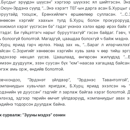
…Бусдыг эрүүдэн шүүсэн” хэргээр шүүхээс ял шийтгэсэн. Эн
.Оюун-Эрдэнэ сүүлд “…Энэ хэрэгт ТЕГ-ын дарга асан Б.Хурцыг 
уруутайд тооцож, Ерөнхийлөгч өршөөлөөр сулласан. “…С.З
өнөөсөн хэргийг хаахын тулд Б.Хурц болон прокурорууд
охиомол хэрэг үүсгэсэн бэ” гэдэг үнэнээ хэлэх өдөр ирэх байх г
тгэдэг. Би гүйцэтгэгч нарыг буруутгахгүй” гэсэн байдаг. Гэвч, 
ь болоогүй бололтой. Магадгүй, цаашдаа болохгүй ч байж мэднэ. 
.Хурц яриад гарч ирлээ. Наад зах нь, “…Бараг л илэрчихлээ
айсан С.Зоригийг хөнөөсөн хэргийн хувь заяа ч өөр тийш эр
эдэхээр нөхцөл үүсэв. Цаашлаад, өнгөрсөн жилүүдэд “…Бү
эмээн дуудуулж, эзэн суусан бүх “юм”-наасаа хагацаад байсан
нгэж амь орж, өндийв бололтой.
овчхондоо, “Эрдэнэт үйлдвэр”, “Эрдэнэс Тавантолгой
омпаниудын хувьчлал яригдаж, Б.Хурц яриад эхэлсэн нь “
рдэнийн үе дууссан” гэдгийг л зарлаж байгаа хэрэг бололтой.
элэхэд, эдгээр төрийн өмчит үйлдвэрүүд, компаниудыг авах э
эдийнэ тодорсон дуулдаж байна.
х сурвалж: “Зууны мэдээ” сонин