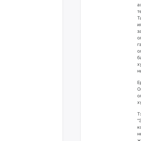
а
т
Т
и
з
о
г
о
б
х
н
Е
О
о
х
Т
“
к
н
ж